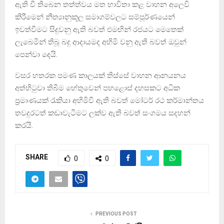
ඇති වී තිබෙන තත්ත්වය මත භාවිතා කළ වාහන අලෙවි
කිරීමෙන් නීත්‍යානුකූල සමාගම්වලට සම්පූර්ණයෙන්
ඉවත්වීමට සිදුවනු ඇති බවත් එමඟින් රජයට මෙතෙක්
ලැබෙමින් තිබූ බදු ආදායමද අහිමි වනු ඇති බවත් ඔවුන්
පෙන්වා දෙයි.
වසර හතරක පමණ කාලයක් තිස්සේ වාහන ආනයනය
අත්හිටුවා තිබීම හේතුවෙන් පහළොස් දහසකට අධික
ප්‍රමාණයක් රැකියා අහිමිවී ඇති බවත් මෝටර් රථ කර්මාන්තය
තවදුරටත් කඩාවැටීමට ලක්ව ඇති බවත් සංගමය සදහන්
කරයි.
SHARE
0
0
PREVIOUS POST