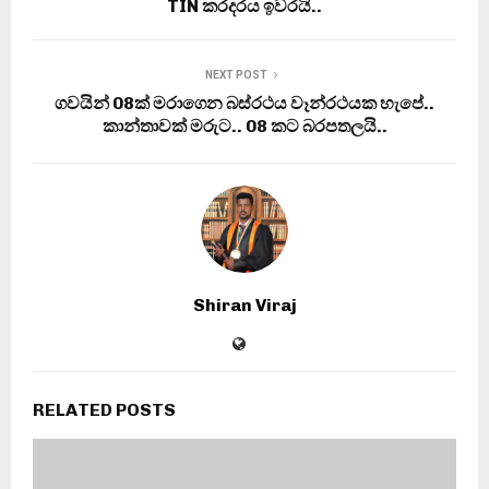
TIN කරදරය ඉවරයි..
NEXT POST
ගවයින් 08ක් මරාගෙන බස්රථය වෑන්රථයක හැපේ..
කාන්තාවක් මරුට.. 08 කට බරපතලයි..
Shiran Viraj
RELATED POSTS