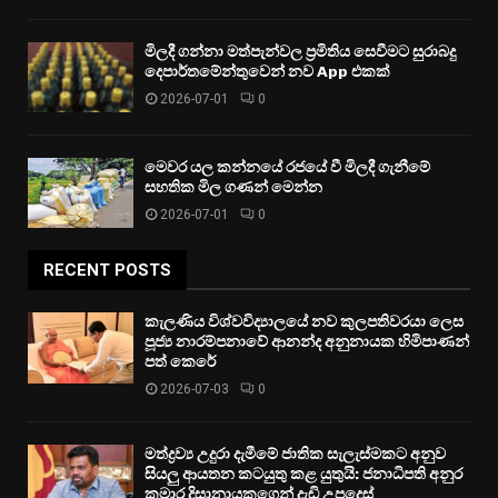
මිලදී ගන්නා මත්පැන්වල ප්‍රමිතිය සෙවීමට සුරාබදු
දෙපාර්තමේන්තුවෙන් නව App එකක්
2026-07-01
0
මෙවර යල කන්නයේ රජයේ වී මිලදී ගැනීමේ
සහතික මිල ගණන් මෙන්න
2026-07-01
0
RECENT POSTS
කැලණිය විශ්වවිද්‍යාලයේ නව කුලපතිවරයා ලෙස
පූජ්‍ය නාරම්පනාවේ ආනන්ද අනුනායක හිමිපාණන්
පත් කෙරේ
2026-07-03
0
මත්ද්‍රව්‍ය උදුරා දැමීමේ ජාතික සැලැස්මකට අනුව
සියලු ආයතන කටයුතු කළ යුතුයි: ජනාධිපති අනුර
කුමාර දිසානායකගෙන් දැඩි උපදෙස්