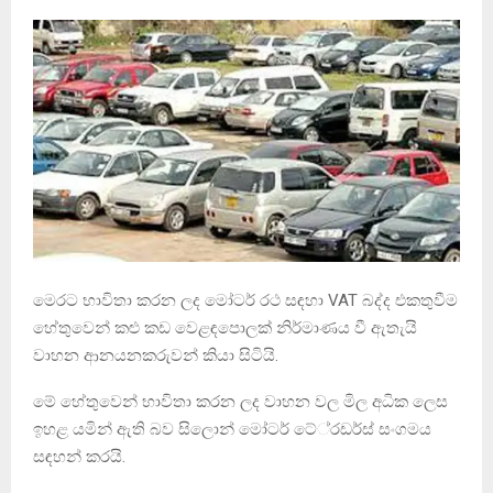
මෙරට භාවිතා කරන ලද මෝටර් රථ සඳහා VAT බද්ද එකතුවීම
හේතුවෙන් කළු කඩ වෙළඳපොලක් නිර්මාණය වී ඇතැයි
වාහන ආනයනකරුවන් කියා සිටියි.
මේ හේතුවෙන් භාවිතා කරන ලද වාහන වල මිල අධික ලෙස
ඉහළ යමින් ඇති බව සිලොන් මෝටර් ටේ‍්‍රඩර්ස් සංගමය
සඳහන් කරයි.