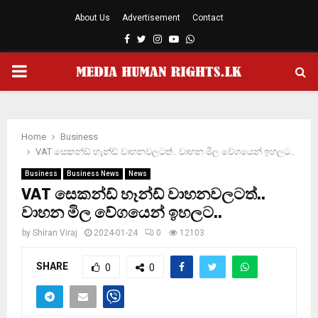
About Us
Advertisement
Contact
Facebook
Twitter
Instagram
Youtube
Whatsapp
PRIMARY
MENU
Home
Business
VAT සෙකන්ඩ් හෑන්ඩ් වාහනවලටත්.. වාහන මිල වේගයෙන් ඉහලට..
Business
Business News
News
VAT සෙකන්ඩ් හෑන්ඩ් වාහනවලටත්..
වාහන මිල වේගයෙන් ඉහලට..
by
Shiran Viraj
2024-01-24
0
12103
SHARE
0
0