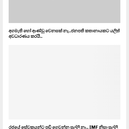
අගමැති හෝ ආණ්ඩු වෙනසක් නෑ..ජනපති කතානායකට යලිත්
අවධාරණය කරයි..
රජයේ සේවකයන්ට පඩි ගෙවන්න සල්ලි නෑ.. IMF නිසා සල්ලි