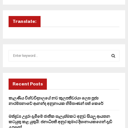
Translate:
S
e
a
S
r
c
E
h
Recent Posts
f
A
o
කැලණිය විශ්වවිද්‍යාලයේ නව කුලපතිවරයා ලෙස පූජ්‍ය
r
R
නාරම්පනාවේ ආනන්ද අනුනායක හිමිපාණන් පත් කෙරේ
:
C
මත්ද්‍රව්‍ය උදුරා දැමීමේ ජාතික සැලැස්මකට අනුව සියලු ආයතන
කටයුතු කළ යුතුයි: ජනාධිපති අනුර කුමාර දිසානායකගෙන් දැඩි
H
උපදෙස්