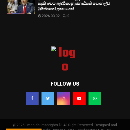
හැකි බවට ඇමරිකානු ජනාධිපති ඩොනල්ඩ්
ට්‍රම්ප්ගෙන් ප්‍රකාශයක්
2026-03-02
0
FOLLOW US
@2025 - mediahumanrights.lk. All Right Reserved. Designed and