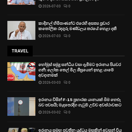
2026-07-03
0
කාදිනල් හිමිපාණන්ට එරෙහි අසත්‍ය ප්‍රචාර
කතෝලික රදගුරු මණ්ඩලය තරයේ හෙළා දකී
2026-07-03
0
TRAVEL
හෝමුස් සමුද්‍ර සන්ධිය වසා දැමීමට ඉරානය පියවර
ගනී: ලෝක තෙල් මිල ශීඝ්‍රයෙන් ඉහළ යාමේ
අවදානමක්
2026-03-03
0
ඉරානය විසින් F-15 ප්‍රහාරක යානයක් බිම හෙළූ
බව පවසයි; මැදපෙරදිග ගැටුම් උච්ච අවස්ථාවකට
2026-03-02
0
ඉරානය සමඟ පවතින යුද්ධය මසකින් අවසන් විය