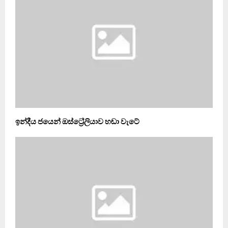
ඉන්දීය ජයෙන් ඔස්ට්‍රේලියාව හඬා වැටේ