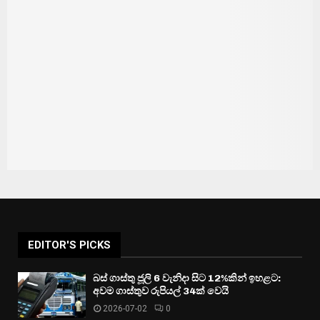
EDITOR'S PICKS
බස් ගාස්තු ජූලි 6 වැනිදා සිට 12%කින් ඉහළට:
අවම ගාස්තුව රුපියල් 34ක් වෙයි
2026-07-02
0