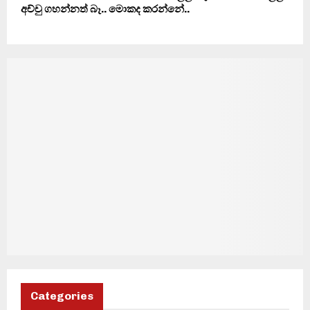
අච්චු ගහන්නත් බෑ.. මොකද කරන්නේ..
Categories