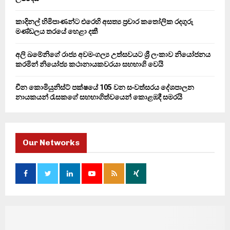
කාදිනල් හිමිපාණන්ට එරෙහි අසත්‍ය ප්‍රචාර කතෝලික රදගුරු
මණ්ඩලය තරයේ හෙළා දකී
අලි ඛමේනිගේ රාජ්‍ය අවමංගල්‍ය උත්සවයට ශ්‍රී ලංකාව නියෝජනය
කරමින් නියෝජ්‍ය කථානායකවරයා සහභාගි වෙයි
චීන කොමියුනිස්ට් පක්ෂයේ 105 වන සංවත්සරය දේශපාලන
නායකයන් රැසකගේ සහභාගිත්වයෙන් කොළඹදී සමරයි
Our Networks