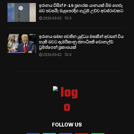
ඉරානය විසින් F-15 ප්‍රහාරක යානයක් බිම හෙළූ
බව පවසයි; මැදපෙරදිග ගැටුම් උච්ච අවස්ථාවකට
2026-03-02
0
ඉරානය සමඟ පවතින යුද්ධය මසකින් අවසන් විය
හැකි බවට ඇමරිකානු ජනාධිපති ඩොනල්ඩ්
ට්‍රම්ප්ගෙන් ප්‍රකාශයක්
2026-03-02
0
FOLLOW US