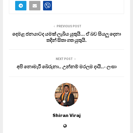
PREVIOUS POST
දෙමළ ජනයාටද යමක් ලැබිය යුතුයි… ඒ බව සියලු දෙනා
තදින් සිතා ගත යුතුයි.
NEXT POST
අපි නොමැරී බේරුනා.. උන්නම් මරලම දායි..- ලංසා
Shiran Viraj