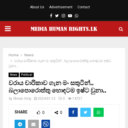
About Us
Advertisement
Contact
Facebook
Twitter
Instagram
Youtube
Whatsapp
PRIMARY
MENU
Home
News
වරාය චාරිකාව ගැන මං සතුටින්.. බලාපොරොත්තු හොඳටම ඉෂ්‍ට
වුනා..
News
Political
වරාය චාරිකාව ගැන මං සතුටින්..
බලාපොරොත්තු හොඳටම ඉෂ්‍ට වුනා..
by
Shiran Viraj
2024-01-12
0
14757
SHARE
0
0