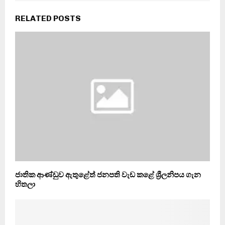
RELATED POSTS
ජාතික ආණ්ඩුව ඇතුළේත් ජනපති වැඩ කළේ ශ්‍රීලනිපය ගැන
හිතලා