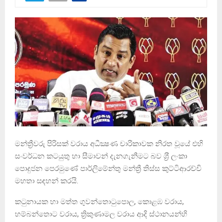
මන්ත්‍රීවරු පිරිසක් වරාය අධීක්‍ෂණ චාරිකාවක නිරත වූයේ එහි
සංවර්ධන කටයුතු හා සීමාවන් දැනගැනීමට බව ‍ශ‍්‍රී ලංකා
පොදුජන පෙරමුණේ පාර්ලිමේන්තු මන්ත්‍රී තිස්ස කුට්ටිආරච්චි
මහතා සඳහන් කරයි.
කටුනායක හා මත්ත ගුවන්තොටුපොල, කොළඹ වරාය,
හම්බන්තොට වරාය, ත්‍රිකුණාමල වරාය ආදි ස්ථානයන්හි