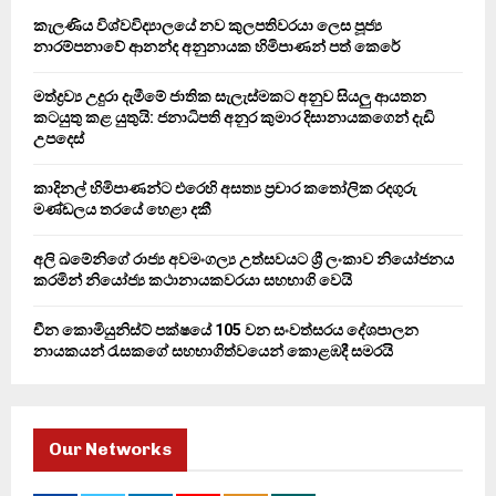
o
කැලණිය විශ්වවිද්‍යාලයේ නව කුලපතිවරයා ලෙස පූජ්‍ය
r
R
නාරම්පනාවේ ආනන්ද අනුනායක හිමිපාණන් පත් කෙරේ
:
C
මත්ද්‍රව්‍ය උදුරා දැමීමේ ජාතික සැලැස්මකට අනුව සියලු ආයතන
කටයුතු කළ යුතුයි: ජනාධිපති අනුර කුමාර දිසානායකගෙන් දැඩි
H
උපදෙස්
කාදිනල් හිමිපාණන්ට එරෙහි අසත්‍ය ප්‍රචාර කතෝලික රදගුරු
මණ්ඩලය තරයේ හෙළා දකී
අලි ඛමේනිගේ රාජ්‍ය අවමංගල්‍ය උත්සවයට ශ්‍රී ලංකාව නියෝජනය
කරමින් නියෝජ්‍ය කථානායකවරයා සහභාගි වෙයි
චීන කොමියුනිස්ට් පක්ෂයේ 105 වන සංවත්සරය දේශපාලන
නායකයන් රැසකගේ සහභාගිත්වයෙන් කොළඹදී සමරයි
Our Networks