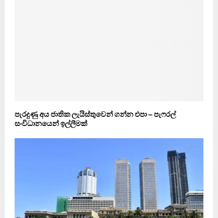
පැරදුණු අය ජාතික ලැයිස්තුවෙන් ගන්න එපා – පැෆරල්
සංවිධානයෙන් ඉල්ලීමක්