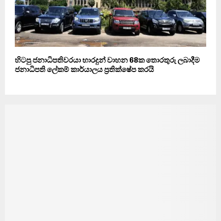
හිටපු ජනාධිපතිවරයා භාරදුන් වාහන 68ක තොරතුරු ලබාදීම
ජනාධිපති ලේකම් කාර්යාලය ප්‍රතික්ෂේප කරයි