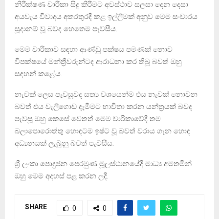
නිරීක්ෂණ චාරිකා සිදු කිරීමට අවස්ථාව සලසා දෙන දෙසා
අයවැය විවාදය අතරතුරදී කළ ඉල්ලීමක් අනුව මෙම සංචාරය
සූදානම් වූ බවද හෙතෙම පැවසීය.
මෙම චාරිකාව සඳහා ආණ්ඩු පක්ෂය පමණක් නොව
විපක්ෂයේ මන්ත්‍රීවරුන්ටද ආරාධනා කර තිබූ බවත් ඔහු
සඳහන් කළේය.
නැවක් ලෙස පැවසූවද සත්‍ය වශයෙන්ම එය නැවක් නොවන
බවත් එය වැලිගොඩ දැමීමට භාවිතා කරන යන්ත්‍රයක් බවද
පැවසූ ඔහු කෙසේ වෙතත් මෙම චාරිකාවේදී තම
බලාපොරොත්තු හොඳටම ඉෂ්ට වූ බවත් වරාය ගැන හොඳ
අධ්‍යනයක් ලැබුනු බවත් පැවසීය.
ශ්‍රී ලංකා පොදුජන පෙරමුණ මූලස්ථානයේදී මාධ්‍ය අමතමින්
ඔහු මෙම අදහස් පළ කරන ලදී.
SHARE
0
0