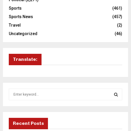
Sports
(461)
Sports News
(457)
Travel
(2)
Uncategorized
(46)
Translate:
S
e
a
S
r
c
E
h
Recent Posts
f
A