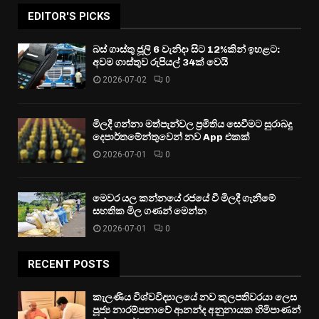
EDITOR'S PICKS
බස් ගාස්තු ජූලි 6 වැනිදා සිට 12%කින් ඉහළට:
අවම ගාස්තුව රුපියල් 34ක් වෙයි
2026-07-02
0
මිලදී ගන්නා මත්පැන්වල ප්‍රමිතිය සෙවීමට සුරාබදු
දෙපාර්තමේන්තුවෙන් නව App එකක්
2026-07-01
0
මෙවර යල කන්නයේ රජයේ වී මිලදී ගැනීමේ
සහතික මිල ගණන් මෙන්න
2026-07-01
0
RECENT POSTS
කැලණිය විශ්වවිද්‍යාලයේ නව කුලපතිවරයා ලෙස
පූජ්‍ය නාරම්පනාවේ ආනන්ද අනුනායක හිමිපාණන්