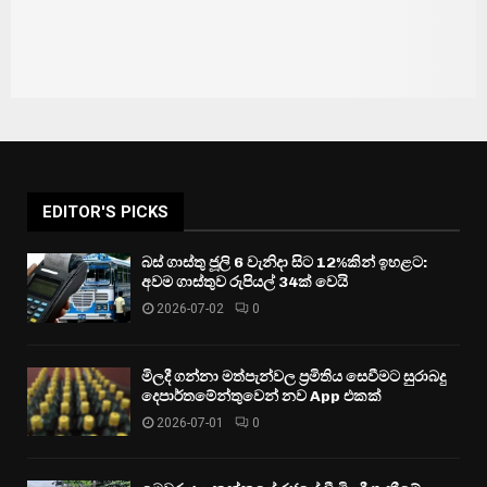
EDITOR'S PICKS
බස් ගාස්තු ජූලි 6 වැනිදා සිට 12%කින් ඉහළට:
අවම ගාස්තුව රුපියල් 34ක් වෙයි
2026-07-02
0
මිලදී ගන්නා මත්පැන්වල ප්‍රමිතිය සෙවීමට සුරාබදු
දෙපාර්තමේන්තුවෙන් නව App එකක්
2026-07-01
0