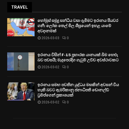
TRAVEL
හෝමුස් සමුද්‍ර සන්ධිය වසා දැමීමට ඉරානය පියවර
ගනී: ලෝක තෙල් මිල ශීඝ්‍රයෙන් ඉහළ යාමේ
අවදානමක්
2026-03-03
0
ඉරානය විසින් F-15 ප්‍රහාරක යානයක් බිම හෙළූ
බව පවසයි; මැදපෙරදිග ගැටුම් උච්ච අවස්ථාවකට
2026-03-02
0
ඉරානය සමඟ පවතින යුද්ධය මසකින් අවසන් විය
හැකි බවට ඇමරිකානු ජනාධිපති ඩොනල්ඩ්
ට්‍රම්ප්ගෙන් ප්‍රකාශයක්
2026-03-02
0