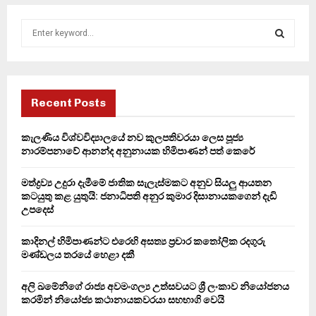
S
e
a
S
r
c
E
h
Recent Posts
f
A
o
කැලණිය විශ්වවිද්‍යාලයේ නව කුලපතිවරයා ලෙස පූජ්‍ය
r
R
නාරම්පනාවේ ආනන්ද අනුනායක හිමිපාණන් පත් කෙරේ
:
C
මත්ද්‍රව්‍ය උදුරා දැමීමේ ජාතික සැලැස්මකට අනුව සියලු ආයතන
කටයුතු කළ යුතුයි: ජනාධිපති අනුර කුමාර දිසානායකගෙන් දැඩි
H
උපදෙස්
කාදිනල් හිමිපාණන්ට එරෙහි අසත්‍ය ප්‍රචාර කතෝලික රදගුරු
මණ්ඩලය තරයේ හෙළා දකී
අලි ඛමේනිගේ රාජ්‍ය අවමංගල්‍ය උත්සවයට ශ්‍රී ලංකාව නියෝජනය
කරමින් නියෝජ්‍ය කථානායකවරයා සහභාගි වෙයි