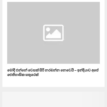
මෝදි එන්නේ වෙසක් සිරි නරඹන්න නෙවෙයි – ඉන්දියාව අපේ
ඓතිහාසික සතුරෙක්