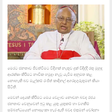
මෙරට ජනතාව ජීවත්වීමට විදිහක් නැතුව දුක් විඳිද්දී රතු මුහුද
ආරක්ෂා කිරීමට නාවික හමුදා නැවු යැවීම අනුමත කළ
නොහැකි බව මැල්කම් රංජිත් කාදිනල් අගරදගුරුතුමන් කියා
සිටිති.
මෙවන් දෙයක් කිරීමට මෙය වෙලාව නොවන බවද රජය
ජනතාව වෙනුවෙන් ඉටු කළ යුතු යුතුකම් හා වගකීම්
සම්බන්ධයෙන් නොසලකා හැර ඇති බවද එතුමන් චෝදනා