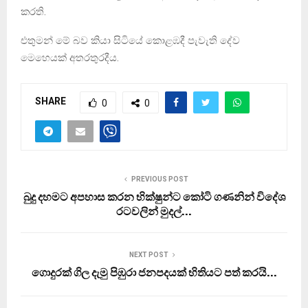
කරති.
එතුමන් මේ බව කියා සිටියේ කොළඹදී පැවැති දේව
මෙහෙයක් අතරතුරදීය.
SHARE
0
0
PREVIOUS POST
බුදු දහමට අපහාස කරන භික්ෂුන්ට කෝටි ගණනින් විදේශ
රටවලින් මුදල්…
NEXT POST
ගොදුරක් ගිල දැමු පිඹුරා ජනපදයක් භිතියට පත් කරයි…