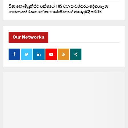
චීන කොමියුනිස්ට් පක්ෂයේ 105 වන සංවත්සරය දේශපාලන
නායකයන් රැසකගේ සහභාගිත්වයෙන් කොළඹදී සමරයි
Our Networks