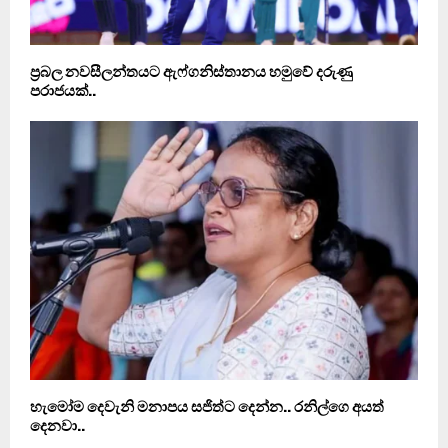
ප‍්‍රබල නවසීලන්තයට ඇෆ්ගනිස්තානය හමුවේ දරුණු
පරාජයක්..
හැමෝම දෙවැනි මනාපය සජිත්ට දෙන්න.. රනිල්ගෙ අයත්
දෙනවා..