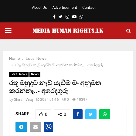
About Us
Advertisement
Contact
Facebook
Twitter
Instagram
Youtube
Whatsapp
PRIMARY
MENU
Home
Local News
රතු මහුදට නැවු යැවීම මං අනුමත කරන්නෑ..- අගරදගුරු
Local News
News
රතු මහුදට නැවු යැවීම මං අනුමත
කරන්නෑ..- අගරදගුරු
by
Shiran Viraj
2024-01-16
0
10397
SHARE
0
0