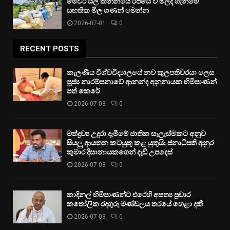
මෙවර යල කන්නයේ රජයේ වී මිලදී ගැනීමේ
සහතික මිල ගණන් මෙන්න
2026-07-01
0
RECENT POSTS
කැලණිය විශ්වවිද්‍යාලයේ නව කුලපතිවරයා ලෙස
පූජ්‍ය නාරම්පනාවේ ආනන්ද අනුනායක හිමිපාණන්
පත් කෙරේ
2026-07-03
0
මත්ද්‍රව්‍ය උදුරා දැමීමේ ජාතික සැලැස්මකට අනුව
සියලු ආයතන කටයුතු කළ යුතුයි: ජනාධිපති අනුර
කුමාර දිසානායකගෙන් දැඩි උපදෙස්
2026-07-03
0
කාදිනල් හිමිපාණන්ට එරෙහි අසත්‍ය ප්‍රචාර
කතෝලික රදගුරු මණ්ඩලය තරයේ හෙළා දකී
2026-07-03
0