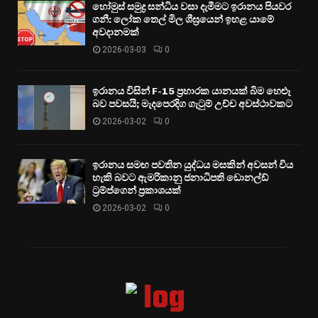
හෝමුස් සමුද්‍ර සන්ධිය වසා දැමීමට ඉරානය පියවර
ගනී: ලෝක තෙල් මිල ශීඝ්‍රයෙන් ඉහළ යාමේ
අවදානමක්
2026-03-03
0
ඉරානය විසින් F-15 ප්‍රහාරක යානයක් බිම හෙළූ
බව පවසයි; මැදපෙරදිග ගැටුම් උච්ච අවස්ථාවකට
2026-03-02
0
ඉරානය සමඟ පවතින යුද්ධය මසකින් අවසන් විය
හැකි බවට ඇමරිකානු ජනාධිපති ඩොනල්ඩ්
ට්‍රම්ප්ගෙන් ප්‍රකාශයක්
2026-03-02
0