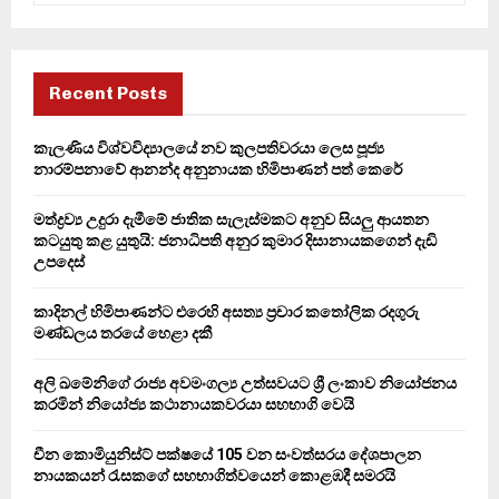
a
S
r
c
E
h
Recent Posts
f
A
o
කැලණිය විශ්වවිද්‍යාලයේ නව කුලපතිවරයා ලෙස පූජ්‍ය
r
R
නාරම්පනාවේ ආනන්ද අනුනායක හිමිපාණන් පත් කෙරේ
:
C
මත්ද්‍රව්‍ය උදුරා දැමීමේ ජාතික සැලැස්මකට අනුව සියලු ආයතන
කටයුතු කළ යුතුයි: ජනාධිපති අනුර කුමාර දිසානායකගෙන් දැඩි
H
උපදෙස්
කාදිනල් හිමිපාණන්ට එරෙහි අසත්‍ය ප්‍රචාර කතෝලික රදගුරු
මණ්ඩලය තරයේ හෙළා දකී
අලි ඛමේනිගේ රාජ්‍ය අවමංගල්‍ය උත්සවයට ශ්‍රී ලංකාව නියෝජනය
කරමින් නියෝජ්‍ය කථානායකවරයා සහභාගි වෙයි
චීන කොමියුනිස්ට් පක්ෂයේ 105 වන සංවත්සරය දේශපාලන
නායකයන් රැසකගේ සහභාගිත්වයෙන් කොළඹදී සමරයි