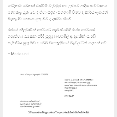
මෙදිනට වෙනත් රැස්වීම් වැඩමුළු හා උත්සව ආදිය සංවිධානය
නොකළ යුතු බව ද ඒවා සඳහා සහභාගි වීමට ද කාර්යාලයෙන්
බැහැරව නොයා යුතු බව ද දක්වා තිබේ.
රජයේ නිලධාරීන් සේවයට පැමිණීමේදි රාජ්‍ය සේවයේ
ගරුත්වය රැකෙන පරිදි සුදුසු සංවරශීලි ඇඳුමකින් සැරසී
පැමිණිය යුතු බව ද මෙම චක්‍රෙල්ඛයේ වැඩිදුරටත් සඳහන් වේ.
– Media unit