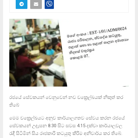
රජයේ සේවකයන් වෙනුවෙන් නව චක්‍රෙල්ඛයක් නිකුත් කර
තිබේ
මෙම චක්‍රෙල්ඛයට අනුව කාර්යාලගතව සේවය කරන රජයේ
සේවකයන් උදෑසන 8.30 සිට සවස 4.15 දක්වා කාර්යාලවල
රැඳී සිටිමින් සිය රාජකාරි කටයුතු කිරීම අනිවාර්ය කර තිබේ.