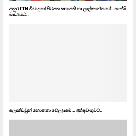
අනුර ITN විවාදයේ පිටපත සභාපති හා ලාල්කාන්තගේ.. සාක්ෂි
මාධ්‍යයට..
ලොක්ඩවුන් නොතකා වෙලදාමේ… අත්අඩංගුවට..