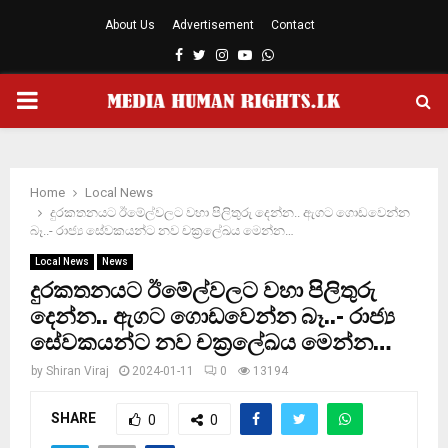
About Us
Advertisement
Contact
Facebook
Twitter
Instagram
Youtube
Whatsapp
PRIMARY
MENU
Home
Local News
දුරකතනයට ඊමේල්වලට වහා පිලිතුරු දෙන්න.. ඇගට ගොඩවෙන්න
බෑ..- රාජ්‍ය සේවකයන්ට නව චක‍්‍රලේඛය මෙන්න…
Local News
News
දුරකතනයට ඊමේල්වලට වහා පිලිතුරු
දෙන්න.. ඇගට ගොඩවෙන්න බෑ..- රාජ්‍ය
සේවකයන්ට නව චක‍්‍රලේඛය මෙන්න…
by
Shiran Viraj
2024-01-11
0
13194
SHARE
0
0