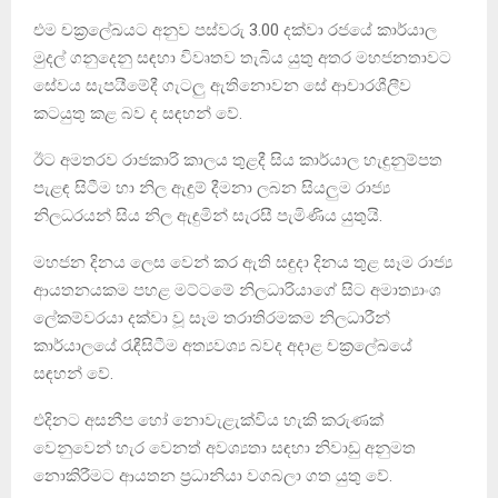
එම චක්‍රලේඛයට අනුව පස්වරු 3.00 දක්වා රජයේ කාර්යාල
මුදල් ගනුදෙනු සඳහා විවෘතව තැබිය යුතු අතර මහජනතාවට
සේවය සැපයීමේදී ගැටලු ඇතිනොවන සේ ආචාරශීලීව
කටයුතු කළ බව ද සඳහන් වේ.
ඊට අමතරව රාජකාරි කාලය තුළදී සිය කාර්යාල හැඳුනුම්පත
පැළඳ සිටීම හා නිල ඇඳුම් දීමනා ලබන සියලුම රාජ්‍ය
නිලධරයන් සිය නිල ඇඳුමින් සැරසී පැමිණිය යුතුයි.
මහජන දිනය ලෙස වෙන් කර ඇති සඳුදා දිනය තුළ සෑම රාජ්‍ය
ආයතනයකම පහළ මට්ටමේ නිලධාරියාගේ සිට අමාත්‍යාංශ
ලේකම්වරයා දක්වා වූ සෑම තරාතිරමකම නිලධාරීන්
කාර්යාලයේ රැඳීසිටීම අත්‍යවශ්‍ය බවද අදාළ චක්‍රලේඛයේ
සඳහන් වේ.
එදිනට අසනීප හෝ නොවැළැක්විය හැකි කරුණක්
වෙනුවෙන් හැර වෙනත් අවශ්‍යතා සඳහා නිවාඩු අනුමත
නොකිරීමට ආයතන ප්‍රධානියා වගබලා ගත යුතු වේ.