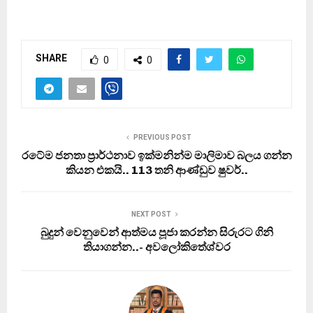
SHARE
0
0
PREVIOUS POST
රටේම ජනතා ප්‍රාර්ථනාව ඉක්මනින්ම මාලිමාව බලය ගන්න
කියන එකයි.. 113 තනි ආණ්ඩුව ෂුවර්..
NEXT POST
බුදුන් වෙනුවෙන් ආත්මය පූජා කරන්න සිරුරට ගිනි
තියාගන්න..- අවලෝකිතේශ්වර