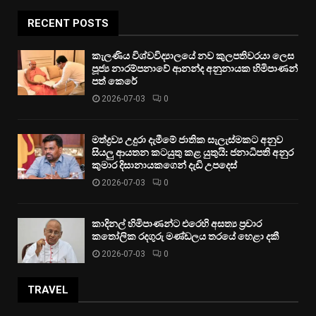
RECENT POSTS
කැලණිය විශ්වවිද්‍යාලයේ නව කුලපතිවරයා ලෙස
පූජ්‍ය නාරම්පනාවේ ආනන්ද අනුනායක හිමිපාණන්
පත් කෙරේ
2026-07-03
0
මත්ද්‍රව්‍ය උදුරා දැමීමේ ජාතික සැලැස්මකට අනුව
සියලු ආයතන කටයුතු කළ යුතුයි: ජනාධිපති අනුර
කුමාර දිසානායකගෙන් දැඩි උපදෙස්
2026-07-03
0
කාදිනල් හිමිපාණන්ට එරෙහි අසත්‍ය ප්‍රචාර
කතෝලික රදගුරු මණ්ඩලය තරයේ හෙළා දකී
2026-07-03
0
TRAVEL