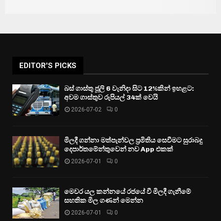
EDITOR'S PICKS
බස් ගාස්තු ජූලි 6 වැනිදා සිට 12%කින් ඉහළට:
අවම ගාස්තුව රුපියල් 34ක් වෙයි
2026-07-02
0
මිලදී ගන්නා මත්පැන්වල ප්‍රමිතිය සෙවීමට සුරාබදු
දෙපාර්තමේන්තුවෙන් නව App එකක්
2026-07-01
0
මෙවර යල කන්නයේ රජයේ වී මිලදී ගැනීමේ
සහතික මිල ගණන් මෙන්න
2026-07-01
0