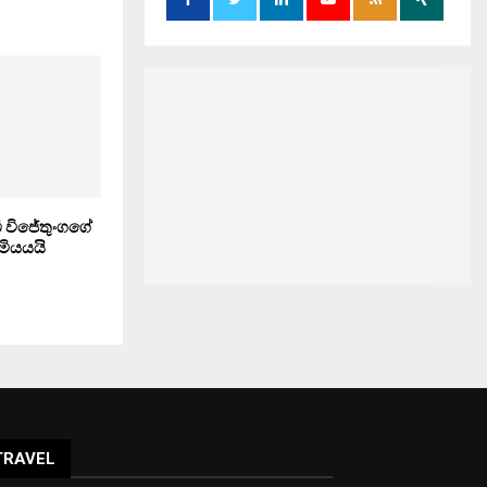
බී විජේතුංගගේ
මියයයි
TRAVEL