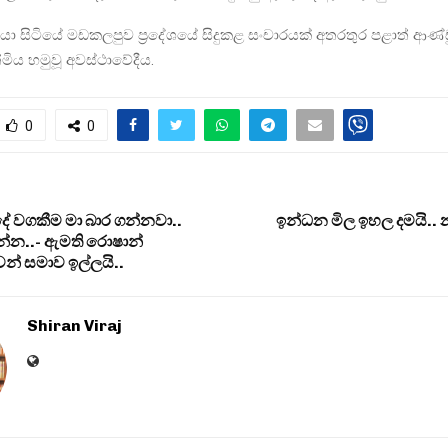
ා සිටියේ මඩකලපුව ප්‍රදේශයේ සිදුකළ සංචාරයක් අතරතුර පළාත් ආණ්
මිය හමුවූ අවස්ථාවේදීය.
0
0
ේ වගකීම මා බාර ගන්නවා..
ඉන්ධන මිල ඉහල දමයි..
්න..- ඇමති රොෂාන්
වෙන් සමාව ඉල්ලයි..
Shiran Viraj