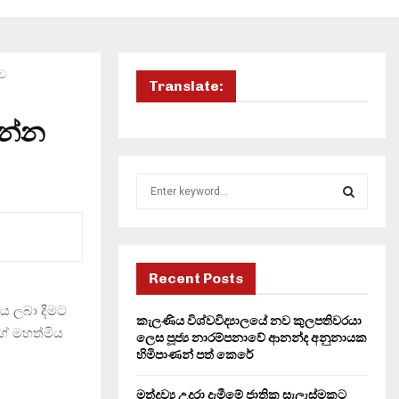
ාව
Translate:
ගන්න
S
e
a
S
r
c
E
h
Recent Posts
f
A
ය ලබා දීමට
o
කැලණිය විශ්වවිද්‍යාලයේ නව කුලපතිවරයා
ග් මහත්මිය
r
R
ලෙස පූජ්‍ය නාරම්පනාවේ ආනන්ද අනුනායක
:
හිමිපාණන් පත් කෙරේ
C
මත්ද්‍රව්‍ය උදුරා දැමීමේ ජාතික සැලැස්මකට