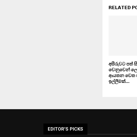
RELATED P
අසීරුවට පත් ස
වෙනුවෙන් ල
ආයතන වෙත 
ඉල්ලීමක්…
EDITOR'S PICKS