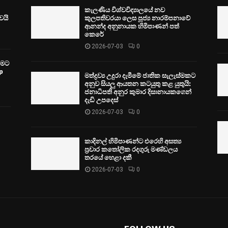
කැලණිය විශ්වවිද්‍යාලයේ නව
ෙයි
කුලපතිවරයා ලෙස පූජ්‍ය නාරම්පනාවේ
ආනන්ද අනුනායක හිමිපාණන් පත්
කෙරේ
2026-07-03
0
වීමට
p
මත්ද්‍රව්‍ය උදුරා දැමීමේ ජාතික සැලැස්මකට
අනුව සියලු ආයතන කටයුතු කළ යුතුයි:
ජනාධිපති අනුර කුමාර දිසානායකගෙන්
දැඩි උපදෙස්
2026-07-03
0
කාදිනල් හිමිපාණන්ට එරෙහි අසත්‍ය
ප්‍රචාර කතෝලික රදගුරු මණ්ඩලය
තරයේ හෙළා දකී
2026-07-03
0