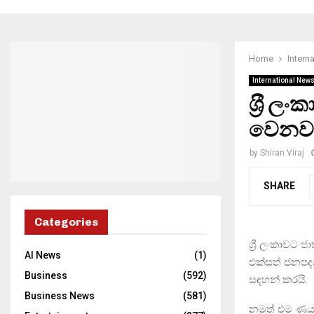
Home
Intern
International New
ශ‍්‍රී 
වෙනවා
by
Shiran Viraj
SHARE
Categories
ශ්‍රී ලංකාවට
AI News
(1)
එක්සත් ජනපදය
Business
(592)
සඳහන් කරයි.
Business News
(581)
නමුත් එම ණය 