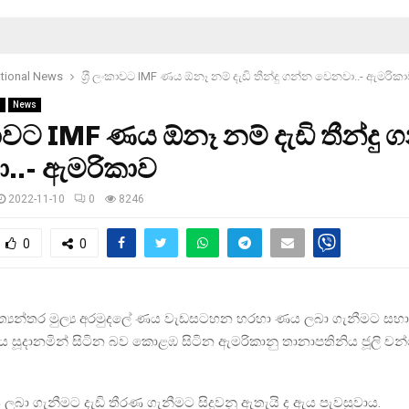
ational News
ශ‍්‍රී ලංකාවට IMF ණය ඕනෑ නම් දැඩි තීන්දු ගන්න වෙනවා..- ඇමරික
s
News
ලංකාවට IMF ණය ඕනෑ නම් දැඩි තීන්දු 
..- ඇමරිකාව
2022-11-10
0
8246
0
0
 ජාත්‍යන්තර මුල්‍ය අරමුදලේ ණය වැඩසටහන හරහා ණය ලබා ගැනීමට සහා
 සූදානමින් සිටින බව කොළඹ සිටින ඇමරිකානු තානාපතිනිය ජූලි චන්
ලබා ගැනීමට දැඩි තීරණ ගැනීමට සිදුවනු ඇතැයි ද ඇය පැවසුවාය.