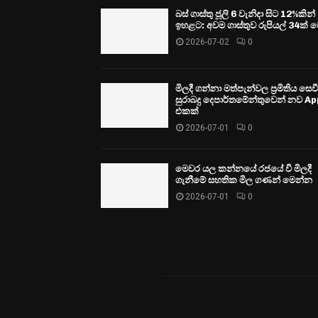
බස් ගාස්තු ජූලි 6 වැනිදා සිට 12%කින්
ඉහළට: අවම ගාස්තුව රුපියල් 34ක් ව
2026-07-02
0
මිලදී ගන්නා මත්පැන්වල ප්‍රමිතිය සෙ
සුරාබදු දෙපාර්තමේන්තුවෙන් නව Ap
එකක්
2026-07-01
0
මෙවර යල කන්නයේ රජයේ වී මිලදී
ගැනීමේ සහතික මිල ගණන් මෙන්න
2026-07-01
0