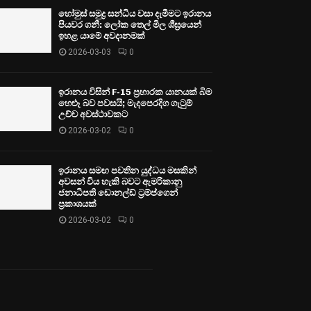
හෝමුස් සමුද්‍ර සන්ධිය වසා දැමීමට ඉරානය
පියවර ගනී: ලෝක තෙල් මිල ශීඝ්‍රයෙන්
ඉහළ යාමේ අවදානමක්
2026-03-03
0
ඉරානය විසින් F-15 ප්‍රහාරක යානයක් බිම
හෙළූ බව පවසයි; මැදපෙරදිග ගැටුම්
උච්ච අවස්ථාවකට
2026-03-02
0
ඉරානය සමඟ පවතින යුද්ධය මසකින්
අවසන් විය හැකි බවට ඇමරිකානු
ජනාධිපති ඩොනල්ඩ් ට්‍රම්ප්ගෙන්
ප්‍රකාශයක්
2026-03-02
0