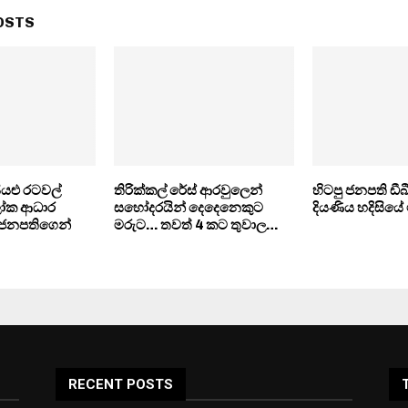
OSTS
ියළු රටවල්
තිරික්කල් රේස් ආරවුලෙන්
හිටපු ජනපති ඩී
ෝක ආධාර
සහෝදරයින් දෙදෙනෙකුට
දියණිය හදිසියේ 
ජනපතිගෙන්
මරුට… තවත් 4 කට තුවාල…
RECENT POSTS