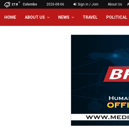
C
Colombo
2026-08-06
Sign in / Join
About Us
A
27.8
HOME
ABOUT US
NEWS
TRAVEL
POLITICAL