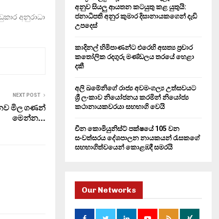
H
අනුව සියලු ආයතන කටයුතු කළ යුතුයි:
ජනාධිපති අනුර කුමාර දිසානායකගෙන් දැඩි
ඩුකාර අනුරාධා
උපදෙස්
කාදිනල් හිමිපාණන්ට එරෙහි අසත්‍ය ප්‍රචාර
කතෝලික රදගුරු මණ්ඩලය තරයේ හෙළා
දකී
අලි ඛමේනිගේ රාජ්‍ය අවමංගල්‍ය උත්සවයට
NEXT POST
ශ්‍රී ලංකාව නියෝජනය කරමින් නියෝජ්‍ය
කථානායකවරයා සහභාගි වෙයි
 නව මිල ගණන්
මෙන්න…
චීන කොමියුනිස්ට් පක්ෂයේ 105 වන
සංවත්සරය දේශපාලන නායකයන් රැසකගේ
සහභාගිත්වයෙන් කොළඹදී සමරයි
Our Networks