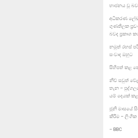
භාජනය වූ බව
අධිකරණ ලේඛන
ගුණතිලක ප්‍රච
බවද ප්‍රකාශ ක
නමුත් රහස් ප
සංවාද ඔහුට
සිහිපත් කළ 
නිව් සවුත් වේ
තැන – පුද්ග
යම් දෙයක් කළ
ජූනි මාසයේ සි
කිරීම – ලිංගි
– BBC