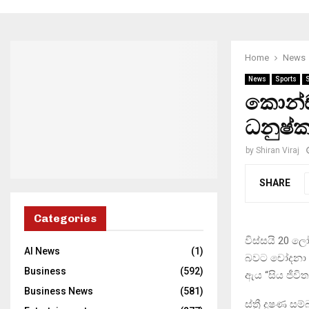
Home
News
News
Sports
කොන්ඩම
ධනුෂ්ක
by
Shiran Viraj
SHARE
Categories
විස්සයි 20 ල
AI News
(1)
බවට චෝදනා එල්
Business
(592)
ඇය “සිය ජීවි
Business News
(581)
ස්ත්‍රී දූෂණ