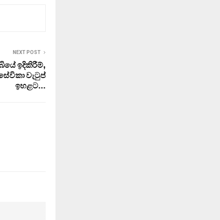
NEXT POST
බියේ ඉදිකිරීම්,
සේවිකා වැටුප්
ඉහළට…