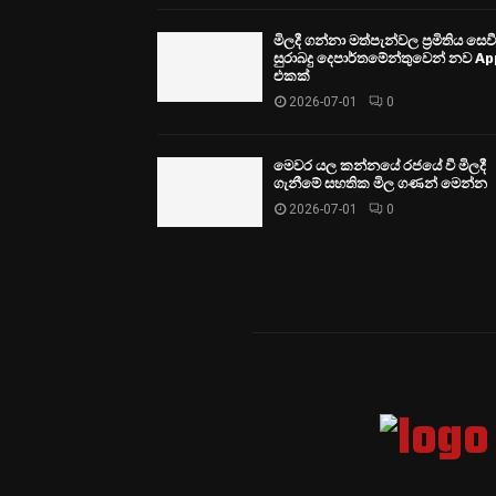
මිලදී ගන්නා මත්පැන්වල ප්‍රමිතිය සෙ
සුරාබදු දෙපාර්තමේන්තුවෙන් නව Ap
එකක්
2026-07-01
0
මෙවර යල කන්නයේ රජයේ වී මිලදී
ගැනීමේ සහතික මිල ගණන් මෙන්න
2026-07-01
0