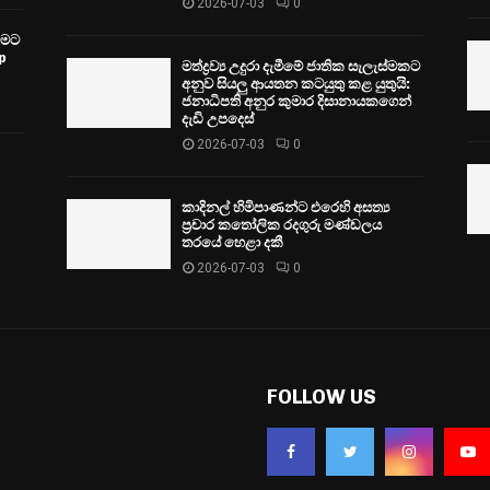
2026-07-03
0
වීමට
p
මත්ද්‍රව්‍ය උදුරා දැමීමේ ජාතික සැලැස්මකට
අනුව සියලු ආයතන කටයුතු කළ යුතුයි:
ජනාධිපති අනුර කුමාර දිසානායකගෙන්
දැඩි උපදෙස්
2026-07-03
0
කාදිනල් හිමිපාණන්ට එරෙහි අසත්‍ය
ප්‍රචාර කතෝලික රදගුරු මණ්ඩලය
තරයේ හෙළා දකී
2026-07-03
0
FOLLOW US