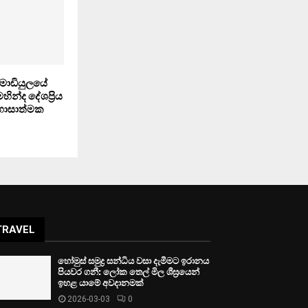
ි මොඩියුලයේ
ින්ද දේශප්‍රිය
හාසාත්මක
TRAVEL
හෝමුස් සමුද්‍ර සන්ධිය වසා දැමීමට ඉරානය
පියවර ගනී: ලෝක තෙල් මිල ශීඝ්‍රයෙන්
ඉහළ යාමේ අවදානමක්
2026-03-03
0