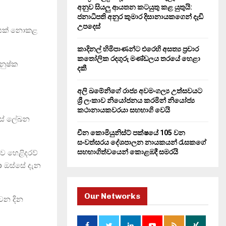
H
අනුව සියලු ආයතන කටයුතු කළ යුතුයි:
ජනාධිපති අනුර කුමාර දිසානායකගෙන් දැඩි
උපදෙස්
්වයක් නොකළ
කාදිනල් හිමිපාණන්ට එරෙහි අසත්‍ය ප්‍රචාර
කතෝලික රදගුරු මණ්ඩලය තරයේ හෙළා
නුෂ්ක
දකී
අලි ඛමේනිගේ රාජ්‍ය අවමංගල්‍ය උත්සවයට
ශ්‍රී ලංකාව නියෝජනය කරමින් නියෝජ්‍ය
කථානායකවරයා සහභාගි වෙයි
ිස් ලේඛන
චීන කොමියුනිස්ට් පක්ෂයේ 105 වන
සංවත්සරය දේශපාලන නායකයන් රැසකගේ
සහභාගිත්වයෙන් කොළඹදී සමරයි
ව හෙළිදරව්
p ඔස්සේ දැන
Our Networks
 වන දින