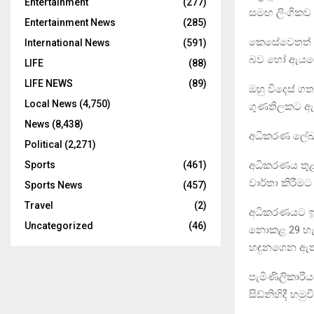
Entertainment
(277)
සමඟ ලිංගිකව 
Entertainment News
(285)
කෙසේවෙතත් ධන
International News
(591)
බව හෝ ඇයගේ 
LIFE
(88)
LIFE NEWS
(89)
ඔහු විදෙස් ග
Local News
(4,750)
ගුණතිලකට ඇප 
News
(8,438)
අධිකරණ ලේඛ
Political
(2,271)
අධිකරණය තුළ 
Sports
(461)
වාර්තා කිරීම
Sports News
(457)
Travel
(2)
අධිකරණයට ඉද
Uncategorized
(46)
නොකළ 29 හැවි
හඳුනගෙන ඇත
පැමිණිලිකාරි
සිඩ්නිහිදී හ