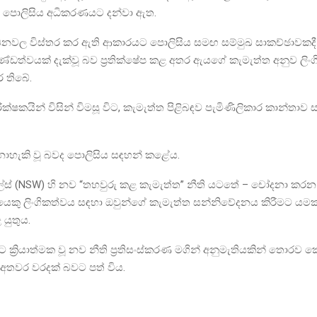
 පොලිසිය අධිකරණයට දන්වා ඇත.
වල විස්තර කර ඇති ආකාරයට පොලිසිය සමඟ සම්මුඛ සාකච්ඡාවකදී
ණ්ඩත්වයක් දැක්වූ බව ප්‍රතික්ෂේප කළ අතර ඇයගේ කැමැත්ත අනුව ලිංගික ක්
ර තිබේ.
රීක්ෂකයින් විසින් විමසූ විට, කැමැත්ත පිළිබඳව පැමිණිලිකාර කාන්තා
නොහැකි වූ බවද පොලිසිය සඳහන් කළේය.
ල්ස් (NSW) හි නව “තහවුරු කළ කැමැත්ත” නීති යටතේ – චෝදනා කරන සිද
ලයෙකු ලිංගිකත්වය සඳහා ඔවුන්ගේ කැමැත්ත සන්නිවේදනය කිරීමට යම
 යුතුය.
ට ක්‍රියාත්මක වූ නව නීති ප්‍රතිසංස්කරණ මගින් අනුමැතියකින් තොරව 
ක අතවර වරදක් බවට පත් විය.