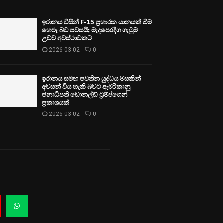
ඉරානය විසින් F-15 ප්‍රහාරක යානයක් බිම
හෙළූ බව පවසයි; මැදපෙරදිග ගැටුම්
උච්ච අවස්ථාවකට
2026-03-02
0
ඉරානය සමඟ පවතින යුද්ධය මසකින්
අවසන් විය හැකි බවට ඇමරිකානු
ජනාධිපති ඩොනල්ඩ් ට්‍රම්ප්ගෙන්
ප්‍රකාශයක්
2026-03-02
0