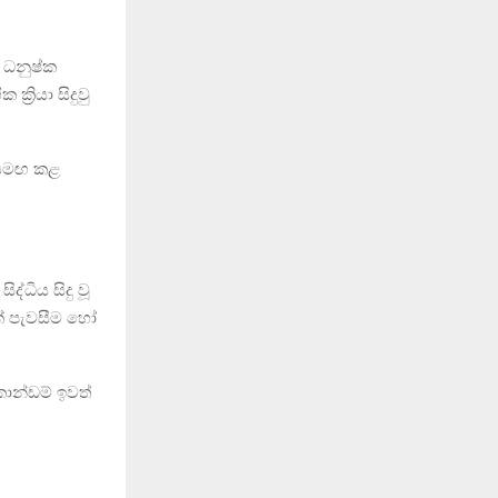
 ධනුෂ්ක
‍රියා සිදුවු
ව සමඟ කළ
්ධිය සිදු වූ
ක් පැවසීම හෝ
කොන්ඩම් ඉවත්