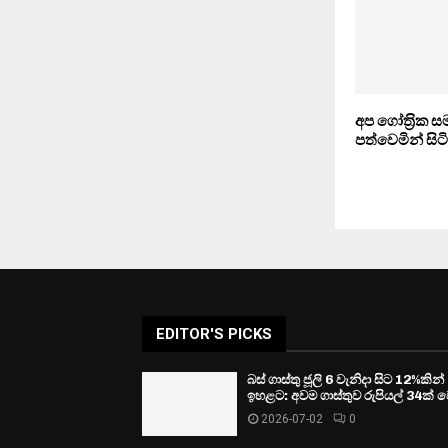
අප ගෝත‍්‍රික
පත්වෙමින් සිට
EDITOR'S PICKS
බස් ගාස්තු ජූලි 6 වැනිදා සිට 12%කින්
ඉහළට: අවම ගාස්තුව රුපියල් 34ක් ව
2026-07-02
0