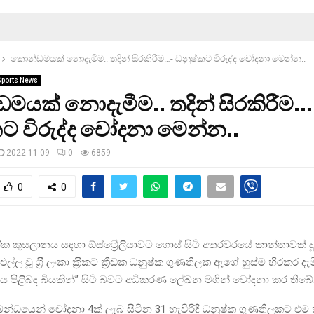
කොන්ඩමයක් නොදැමීම.. තදින් සිරකිරීම…- ධනුෂ්කට විරුද්ද චෝදනා මෙන්න..
Sports News
යක් නොදැමීම.. තදින් සිරකිරීම…
ට විරුද්ද චෝදනා මෙන්න..
2022-11-09
0
6859
0
0
ෝක කුසලානය සඳහා ඕස්ට්‍රේලියාවට ගොස් සිටි අතරවරයේ කාන්තාවක්
ල වූ ශ‍්‍රී ලංකා ක‍්‍රිකට් ක්‍රීඩක ධනුෂ්ක ගුණතිලක ඇගේ හුස්ම හිරකර 
තය පිළිබඳ බියකින්” සිටි බවට අධිකරණ ලේඛන මගින් චෝදනා කර තිබේ
 සම්බන්ධයෙන් චෝදනා 4ක් ලැබ සිටින 31 හැවිරිදි ධනුෂ්ක ගුණතිලකට එම