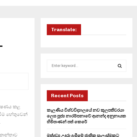
Translate:
-
S
e
a
S
r
c
E
h
Recent Posts
f
A
 දූෂණය කළ
o
කැලණිය විශ්වවිද්‍යාලයේ නව කුලපතිවරයා
දැමීම හේතුවෙන්
r
R
ලෙස පූජ්‍ය නාරම්පනාවේ ආනන්ද අනුනායක
:
.
හිමිපාණන් පත් කෙරේ
C
 කාන්තාව
මත්ද්‍රව්‍ය උදුරා දැමීමේ ජාතික සැලැස්මකට