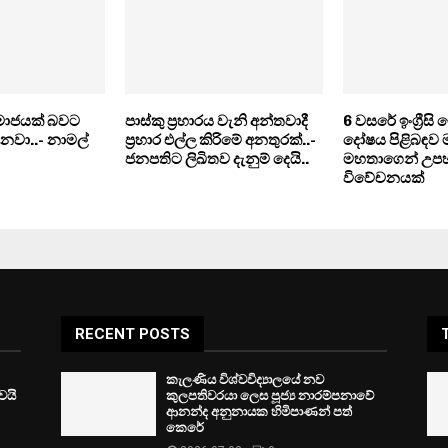
 සමාජයක් බවට
පාස්කු ප‍්‍රහාරය වැනි අන්තවාදී
6 වසරේ ඉංග්‍රීස
ිනවා..- නාමල්
ප‍්‍රහාර එල්ල කිරිමේ අනතුරක්..-
දෝෂය පිළිබඳව මහ
ජනපතිට ලිඛිතව දැනුම් දෙයි..
මහතාගෙන් උප
විවේචනයක්
RECENT POSTS
කැලණිය විශ්වවිද්‍යාලයේ නව
ෙයි
කුලපතිවරයා ලෙස පූජ්‍ය නාරම්පනාවේ
ආනන්ද අනුනායක හිමිපාණන් පත්
කෙරේ