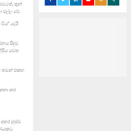
වටත්, තුන්
ා එල්ල වේ.
විය” යැයි
ජනය සිදුව
ලිසිය වෙත
මට තමන් එකඟ
ද කතා කර
 අතර හුස්ම
ක්ෂණයකට