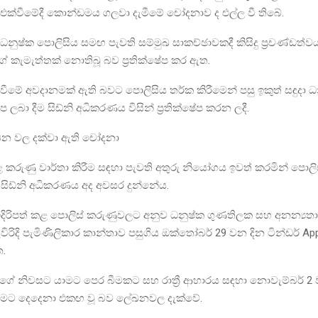
එක්වීමේදී කොන්ඩමය ගලවා දැමීමේ චෝදනාව ද එල්ල වී තිබේ.
ුෂ්ක පොලිසිය සමඟ පැවති සම්මුඛ සාකච්ඡාවකදී කිසිදු ප්‍රචණ්ඩත
කැමැත්තක් නොතිබූ බව ප්‍රතික්ෂේප කර ඇත.
තවීමේ අවදානමක් ඇති බවට පොලිසිය තර්ක කිරීමෙන් පසු ඉකුත් සඳුදා ධ
ලබා දීම සිඩ්නි අධිකරණය විසින් ප්‍රතික්ෂේප කරන ලදී.
න වල දක්වා ඇති චෝදනා
කරුණු වාර්තා කිරීම සඳහා පැවති අතුරු නියෝගය ඉවත් කරමින් පොල
ට සිඩ්නි අධිකරණය අද අවසර දුන්නේය.
ිරිපත් කළ පොලිස් කරුණුවලට අනුව ධනුෂ්ක ගුණතිලක සහ අනන්‍යතා
රිදි පැමිණිලිකාර කාන්තාව පසුගිය ඔක්තෝබර් 29 වන දින ටින්ඩර් Ap
.
යගේ නිවසට යාමට පෙර බීමකට සහ රාත්‍රී ආහාරය සඳහා නොවැම්බර් 2
මුවීමට දෙදෙනා එකඟ වූ බව ලේඛනවල දැක්වේ.