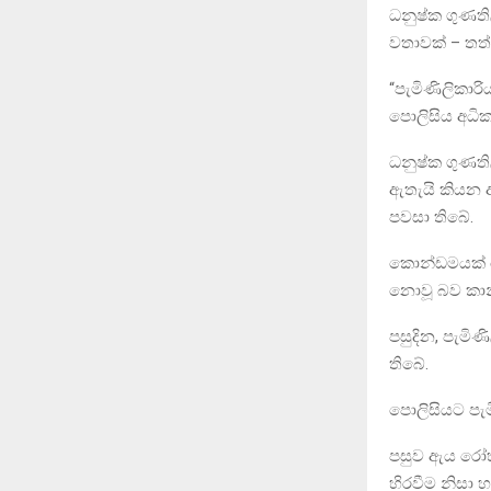
ධනුෂ්ක ගුණති
වතාවක් – තත්
“පැමිණිලිකාරි
පොලිසිය අධ
ධනුෂ්ක ගුණති
ඇතැයි කියන අ
පවසා තිබේ.
කොන්ඩමයක් න
නොවූ බව කාන
පසුදින, පැමි
තිබේ.
පොලිසියට පැම
පසුව ඇය රෝහ
හිරවීම නිසා 