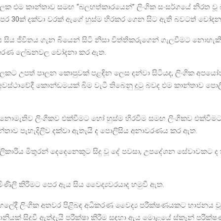
ලක එම කාන්තාව සමඟ “බලහත්කාරයෙන්” ලිංගික සංසර්ගයේ නිරත වූ බ
පර 30ක් දක්වා වරක් ඇගේ හුස්ම හිරකර ගෙන සිට ඇති බවටත් චෝදන
ය සිය ජීවිතය ගැන බියෙන් සිටි නිසා විත්තිකරුගෙන් ගැලවීමට නොහැකි 
ිකරණ ලේඛනවල චෝදනා කර ඇත.
ලකට උපත් පාලන කොපුවක් පළඳින ලෙස දන්වා සිටියද, ලිංගික අපයෝ
වස්ථාවේදී කොන්ඩමයක් බිම වැටී තිබෙනු දුටු බවද එම කාන්තාව පො
ොමැතිව ලිංගිකව එක්වීමට හෝ හුස්ම හිරවීම සමඟ ලිංගිකව එක්වී
්තාව පැහැදිලිව දක්වා ඇතැයි ද පොලිසිය අනාවරණය කර ඇත.
ණිලිකාරිය මිතුරන් දෙදෙනෙකුට සිදු වූ දේ පවසා, උපදේශන සේවාවකට 
ිණිලි කිරීමට පෙර ඇය සිය වෛද්‍යවරයාද හමුවී ඇත.
ලේදී ලිංගික අතවර පිළිබඳ අධිකරණ වෛද්‍ය පරීක්ෂණයකට භාජනය වූ
හානියක් සිදුවී ඇත්දැයි පරීක්ෂා කිරීම සඳහා ඇය මොළයේ ස්කෑන් පරී