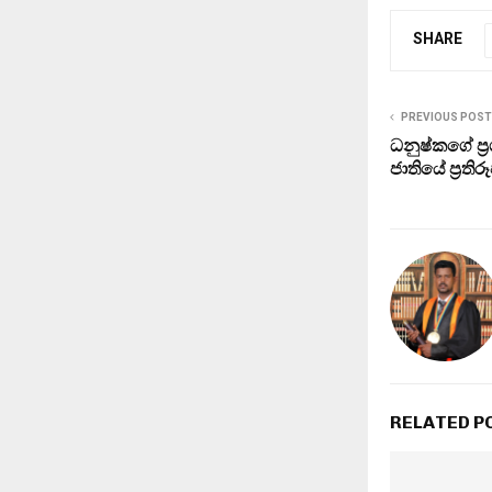
SHARE
PREVIOUS POST
ධනුෂ්කගේ ප‍්
ජාතියේ ප‍්‍ර
RELATED P