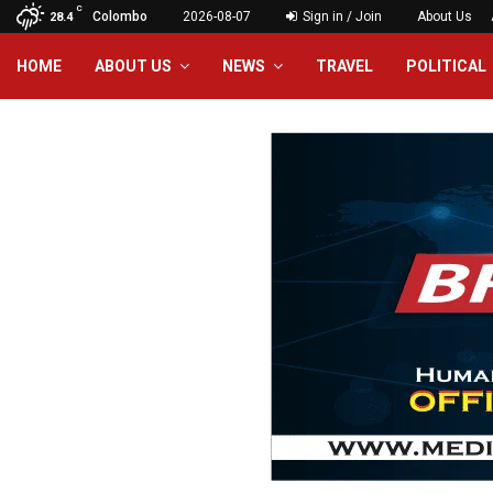
C
Colombo
2026-08-07
Sign in / Join
About Us
28.4
HOME
ABOUT US
NEWS
TRAVEL
POLITICAL