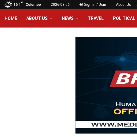
C
Colombo
2026-08-06
Sign in / Join
About Us
30.4
HOME
ABOUT US
NEWS
TRAVEL
POLITICAL