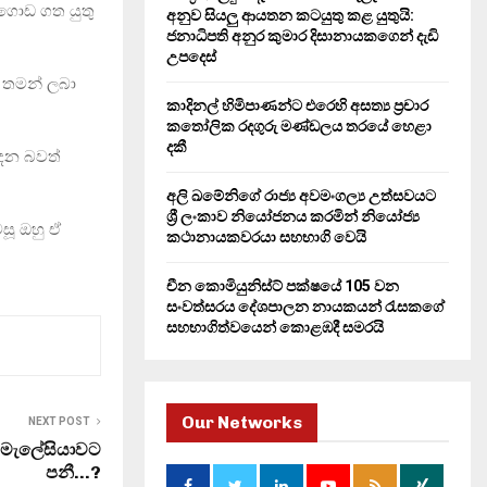
H
 ගොඩ ගත යුතු
අනුව සියලු ආයතන කටයුතු කළ යුතුයි:
ජනාධිපති අනුර කුමාර දිසානායකගෙන් දැඩි
උපදෙස්
 තමන් ලබා
කාදිනල් හිමිපාණන්ට එරෙහි අසත්‍ය ප්‍රචාර
කතෝලික රදගුරු මණ්ඩලය තරයේ හෙළා
දකී
ෙන බවත්
අලි ඛමේනිගේ රාජ්‍ය අවමංගල්‍ය උත්සවයට
ශ්‍රී ලංකාව නියෝජනය කරමින් නියෝජ්‍ය
සූ ඔහු ඒ
කථානායකවරයා සහභාගි වෙයි
චීන කොමියුනිස්ට් පක්ෂයේ 105 වන
සංවත්සරය දේශපාලන නායකයන් රැසකගේ
සහභාගිත්වයෙන් කොළඹදී සමරයි
Our Networks
NEXT POST
් මැලේසියාවට
පනී…?