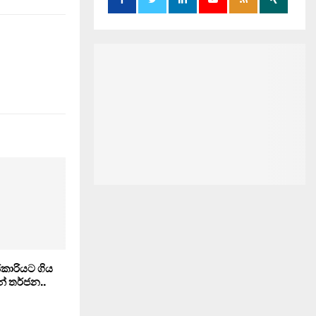
කාරියට ගිය
න් තර්ජන..