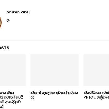
Shiran Viraj
OSTS
නය නිසා
නිදහස් කුසලාන අවසන් තරගය
නිරෝධායන රාජ
වත් වෙනස් වෙයි
අද
PHIට මන්ත‍්‍රීගෙ
පනට ආණ්ඩුවේ
ක්