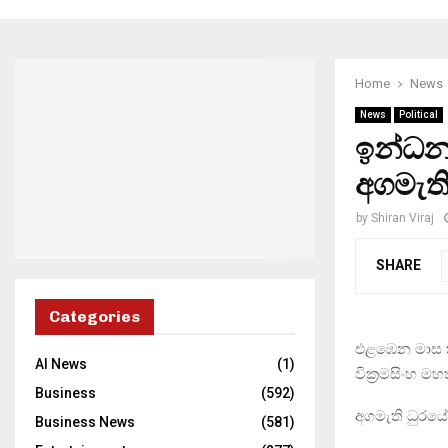
Home
News
News
Political
ඉන්ධන,
අගමැති
by
Shiran Viraj
SHARE
Categories
එළඹෙන මාස කිහ
AI News
(1)
වික්‍රමසිංහ ම
Business
(592)
අගමැති ධුරයේ
Business News
(581)