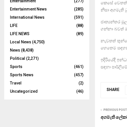
Entertainment
(277)
කෙසේ වෙතත් 
Entertainment News
(285)
නිසා අගමැති
International News
(591)
ජාත්‍යන්තර 
LIFE
(88)
ගන්නා බවත් ඔ
LIFE NEWS
(89)
නැවතත් තුන්
Local News
(4,750)
හෙතෙම සඳහන
News
(8,438)
Political
(2,271)
ඉදිරියේදී ඉන
සඳහා පාර්ලි
Sports
(461)
Sports News
(457)
Travel
(2)
SHARE
Uncategorized
(46)
PREVIOUS POST
අගමැති ලේ