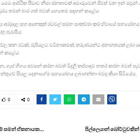
මෙම ආර්ථික පීඩාව නිසා ජනතාවක් අමාරුවෙන් ජීවත් වන ඉන් ඔවුන්
 ධුරය තමන් බාර ගත් බවත් හෙතෙම සඳහන් කළේය.
මූල්‍ය අරමුදල සහ අනෙකුත් රටවල් සමඟ සාකච්ඡා කර ඒවායේ සහයෝගය
හු පැවසීය.
වේල කන රටක්, රුපියලට වටිනාකමක්, තරුණයන්ට අනාගතයක් ලබා ද
් කළේය.
්ධන, ගෑස් හිගය අවසන් කරන බවත් විදුලි කප්පාදුව නතර කරන බවත් පැව
මේන්තුවේ සියලු දෙනාගේම සහයෝගය ලබාගන්නා බවද කියා සිටියේය.
0
0
කම් සමන් ඒකනායක…
පිල්ලෙයාන් බෝට්ටුවකින