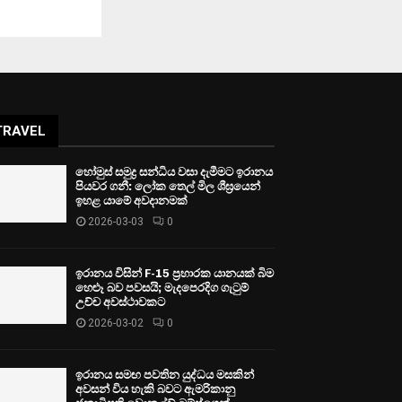
TRAVEL
හෝමුස් සමුද්‍ර සන්ධිය වසා දැමීමට ඉරානය
පියවර ගනී: ලෝක තෙල් මිල ශීඝ්‍රයෙන්
ඉහළ යාමේ අවදානමක්
2026-03-03
0
ඉරානය විසින් F-15 ප්‍රහාරක යානයක් බිම
හෙළූ බව පවසයි; මැදපෙරදිග ගැටුම්
උච්ච අවස්ථාවකට
2026-03-02
0
ඉරානය සමඟ පවතින යුද්ධය මසකින්
අවසන් විය හැකි බවට ඇමරිකානු