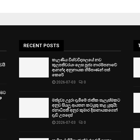
RECENT POSTS
කැලණිය විශ්වවිද්‍යාලයේ නව
ෙයි
කුලපතිවරයා ලෙස පූජ්‍ය නාරම්පනාවේ
ආනන්ද අනුනායක හිමිපාණන් පත්
කෙරේ
2026-07-03
0
වීමට
p
මත්ද්‍රව්‍ය උදුරා දැමීමේ ජාතික සැලැස්මකට
අනුව සියලු ආයතන කටයුතු කළ යුතුයි:
ජනාධිපති අනුර කුමාර දිසානායකගෙන්
දැඩි උපදෙස්
2026-07-03
0