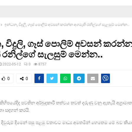
ඉන්ධන, විදුලි, ගෑස් පොලිම් අවසන් කරන්න අගමැති රනිල්ගේ සැලසුම් මෙන්න..
 විදුලි, ගෑස් පොලිම් අවසන් කරන්
 රනිල්ගේ සැලසුම් මෙන්න..
2022-05-12
0
8757
0
0
ිපයේදීද පවතින අර්බුදකාරී තත්වය තවත් දරුණු වනු ඇතැයි අග්‍රාමාත්‍
හතා සඳහන් කරයි.
 දිවුරුම් දීමෙන් පසු පළමු වතාවට මාධ්‍ය අමතමින් හෙතෙම මේ බව කියා