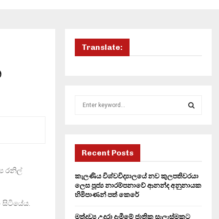
Translate:
න
S
e
a
S
r
c
E
h
Recent Posts
f
A
ය රනිල්
o
කැලණිය විශ්වවිද්‍යාලයේ නව කුලපතිවරයා
r
R
ලෙස පූජ්‍ය නාරම්පනාවේ ආනන්ද අනුනායක
:
හිමිපාණන් පත් කෙරේ
 සිටියේය.
C
මත්ද්‍රව්‍ය උදුරා දැමීමේ ජාතික සැලැස්මකට