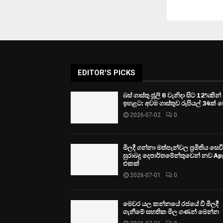
EDITOR'S PICKS
බස් ගාස්තු ජූලි 6 වැනිදා සිට 12%කින්
ඉහළට: අවම ගාස්තුව රුපියල් 34ක් ව
2026-07-02
0
මිලදී ගන්නා මත්පැන්වල ප්‍රමිතිය සෙ
සුරාබදු දෙපාර්තමේන්තුවෙන් නව Ap
එකක්
2026-07-01
0
මෙවර යල කන්නයේ රජයේ වී මිලදී
ගැනීමේ සහතික මිල ගණන් මෙන්න