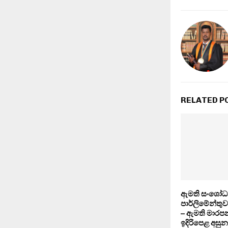
RELATED P
ඇමති සංශෝධ
පාර්ලිමේන්තු
– ඇමති මාර
ඉදිරිපෙළ අසුන