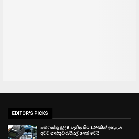
EDITOR'S PICKS
බස් ගාස්තු ජූලි 6 වැනිදා සිට 12%කින් ඉහළට:
අවම ගාස්තුව රුපියල් 34ක් වෙයි