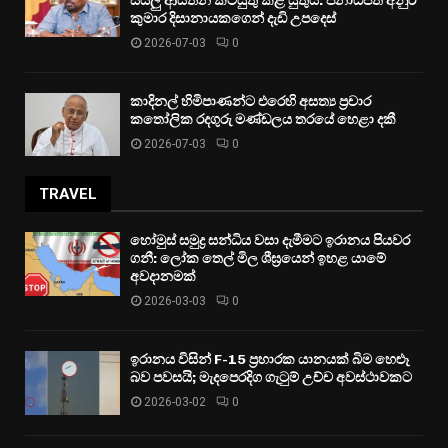
සියලු ආයතන කටයුතු කළ යුතුයි: ජනාධිපති අනුර
කුමාර දිසානායකගෙන් දැඩි උපදෙස්
2026-07-03
0
කාදිනල් හිමිපාණන්ට එරෙහි අසත්‍ය ප්‍රචාර
කතෝලික රදගුරු මණ්ඩලය තරයේ හෙළා දකී
2026-07-03
0
TRAVEL
හෝමුස් සමුද්‍ර සන්ධිය වසා දැමීමට ඉරානය පියවර
ගනී: ලෝක තෙල් මිල ශීඝ්‍රයෙන් ඉහළ යාමේ
අවදානමක්
2026-03-03
0
ඉරානය විසින් F-15 ප්‍රහාරක යානයක් බිම හෙළූ
බව පවසයි; මැදපෙරදිග ගැටුම් උච්ච අවස්ථාවකට
2026-03-02
0