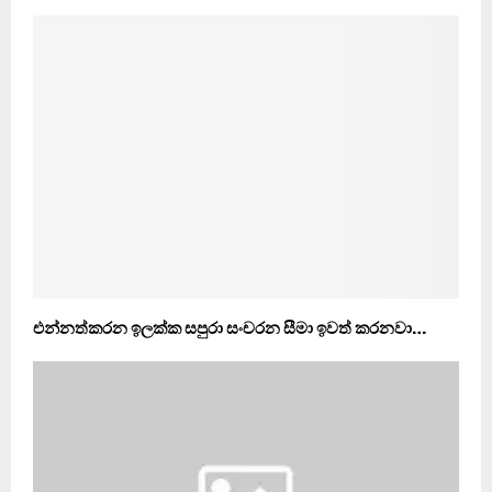
එන්නත්කරන ඉලක්ක සපුරා සංචරන සීමා ඉවත් කරනවා…