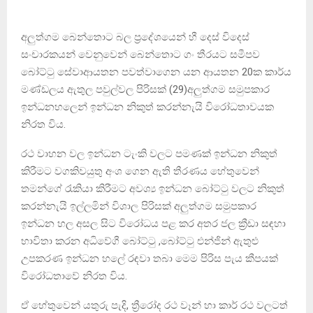
අලුත්ගම බෙන්තොට බල ප්‍රදේශයෙන් හී දෙස් විදෙස්
සංචාරකයන් වෙනුවෙන් බෙන්තොට ගං තීරයට සමීපව
බෝට්ටු සේවාආයතන පවත්වාගෙන යන ආයතන 20ක කාර්ය
මණ්ඩලය ඇතුල පවුල්වල පිරිසක් (29)අලුත්ගම සමුපකාර
ඉන්ධනහලෙන් ඉන්ධන නිකුත් කරන්නැයි විරෝධතාවයක
නිරත විය.
රථ වාහන වල ඉන්ධන ටැංකි වලට පමණක් ඉන්ධන නිකුත්
කිරීමට වගකිවයුතු අංශ ගෙන ඇති තීරණය හේතුවෙන්
තමන්ගේ රැකියා කිරීමට අවශ්‍ය ඉන්ධන බෝට්ටු වලට නිකුත්
කරන්නැයි ඉල්ලමින් විශාල පිරිසක් අලුත්ගම සමුපකාර
ඉන්ධන හල අසල සිට විරෝධය පළ කර අතර ජල ක්‍රීඩා සඳහා
භාවිතා කරන අධිවේගී බෝට්ටු ,බෝට්ටු එන්ජින් ඇතුළු
උපකරණ ඉන්ධන හලේ රඳවා තබා මෙම පිරිස පැය කීපයක්
විරෝධතාවේ නිරත විය.
ඒ හේතුවෙන් යතුරු පැදි, ත්‍රීරෝද රථ වෑන් හා කාර් රථ වලටත්