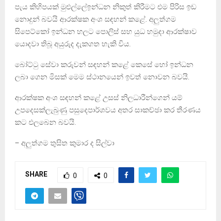
පැය කිහිපයක් මුළුල්ලේඉන්ධන නිකුත් කිරීමට එම පිරිස ඉඩ
නොදුන් බවයි ආරක්ෂක අංශ සඳහන් කළේ. අලුත්ගම
සිපෙට්කෝ ඉන්ධන හලට පොලිස් සහ යුධ හමුදා ආරක්ෂාව
යොදවා තිබූ අයුරුද දැකගත හැකි විය.
බෝට්ටු සේවා කරුවන් සඳහන් කළේ කෙසේ හෝ ඉන්ධන
ලබා ගෙන මිසක් මෙම ස්ථානයෙන් ඉවත් නොවන බවයි.
ආරක්ෂක අංශ සඳහන් කළේ උසස් නිලධාරීන්ගෙන් යම්
උපදෙසක්ලැබුණු පසුදෙපාර්ශවය අතර සාකච්ඡා කර තීරණය
කට එලබෙන බවයි.
– අලුත්ගම තුසිත කුමාර ද සිල්වා
SHARE
0
0