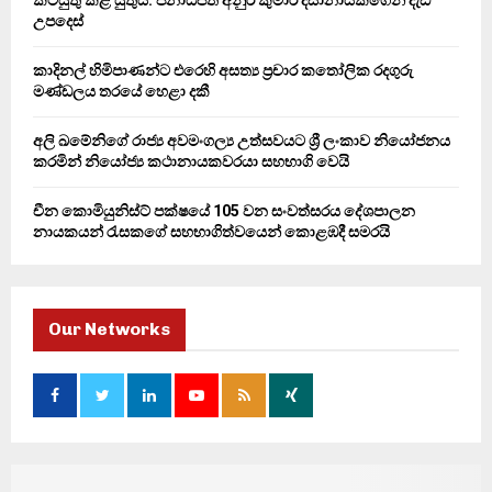
H
උපදෙස්
කාදිනල් හිමිපාණන්ට එරෙහි අසත්‍ය ප්‍රචාර කතෝලික රදගුරු
මණ්ඩලය තරයේ හෙළා දකී
අලි ඛමේනිගේ රාජ්‍ය අවමංගල්‍ය උත්සවයට ශ්‍රී ලංකාව නියෝජනය
කරමින් නියෝජ්‍ය කථානායකවරයා සහභාගි වෙයි
චීන කොමියුනිස්ට් පක්ෂයේ 105 වන සංවත්සරය දේශපාලන
නායකයන් රැසකගේ සහභාගිත්වයෙන් කොළඹදී සමරයි
Our Networks