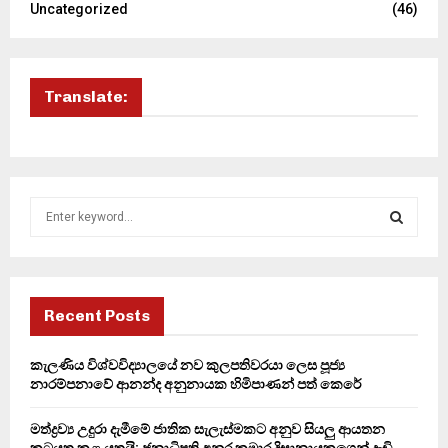
Uncategorized
(46)
Translate:
S
e
a
S
r
c
E
h
Recent Posts
f
A
o
කැලණිය විශ්වවිද්‍යාලයේ නව කුලපතිවරයා ලෙස පූජ්‍ය
r
R
නාරම්පනාවේ ආනන්ද අනුනායක හිමිපාණන් පත් කෙරේ
:
C
මත්ද්‍රව්‍ය උදුරා දැමීමේ ජාතික සැලැස්මකට අනුව සියලු ආයතන
කටයුතු කළ යුතුයි: ජනාධිපති අනුර කුමාර දිසානායකගෙන් දැඩි