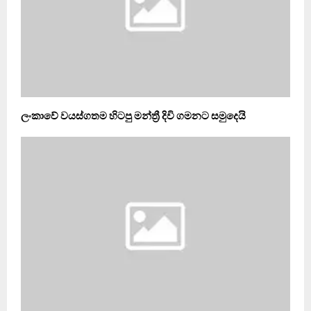
ලංකාවේ වයස්ගතම හිටපු මන්ත්‍රී දිවි ගමනට සමුදෙයි