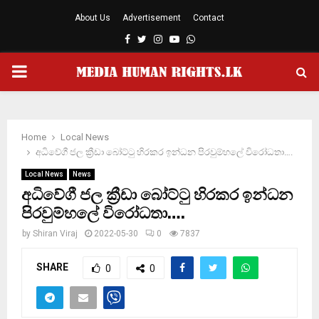
About Us
Advertisement
Contact
Facebook
Twitter
Instagram
Youtube
Whatsapp
PRIMARY
MENU
Home
Local News
අධිවේගී ජල ක්‍රීඩා බෝට්ටු හිරකර ඉන්ධන පිරවුම්හලේ විරෝධතා….
Local News
News
අධිවේගී ජල ක්‍රීඩා බෝට්ටු හිරකර ඉන්ධන
පිරවුම්හලේ විරෝධතා….
by
Shiran Viraj
2022-05-30
0
7837
SHARE
0
0