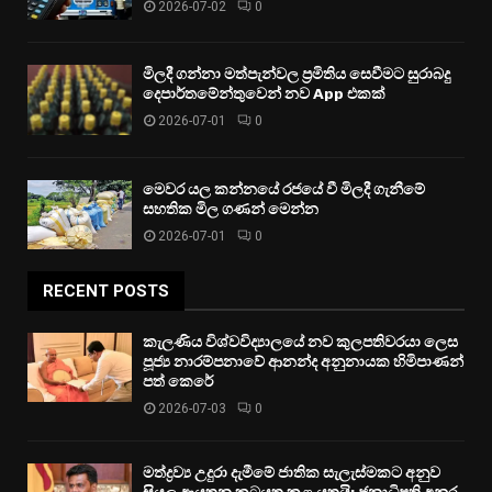
2026-07-02
0
මිලදී ගන්නා මත්පැන්වල ප්‍රමිතිය සෙවීමට සුරාබදු
දෙපාර්තමේන්තුවෙන් නව App එකක්
2026-07-01
0
මෙවර යල කන්නයේ රජයේ වී මිලදී ගැනීමේ
සහතික මිල ගණන් මෙන්න
2026-07-01
0
RECENT POSTS
කැලණිය විශ්වවිද්‍යාලයේ නව කුලපතිවරයා ලෙස
පූජ්‍ය නාරම්පනාවේ ආනන්ද අනුනායක හිමිපාණන්
පත් කෙරේ
2026-07-03
0
මත්ද්‍රව්‍ය උදුරා දැමීමේ ජාතික සැලැස්මකට අනුව