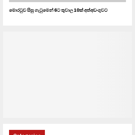
මොරටුව සිසු ගැටුමෙන් 6ට තුවාල 10ක් අත්අඩංගුවට