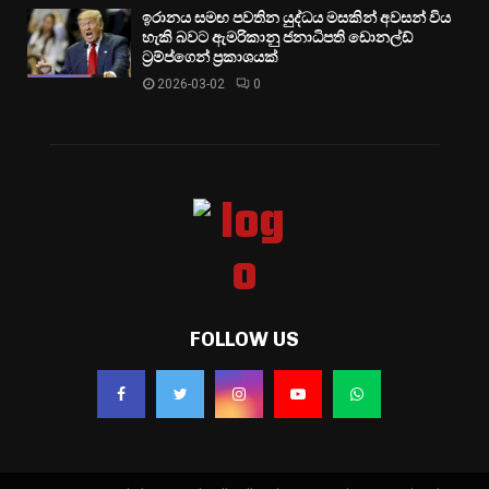
ඉරානය සමඟ පවතින යුද්ධය මසකින් අවසන් විය
හැකි බවට ඇමරිකානු ජනාධිපති ඩොනල්ඩ්
ට්‍රම්ප්ගෙන් ප්‍රකාශයක්
2026-03-02
0
FOLLOW US