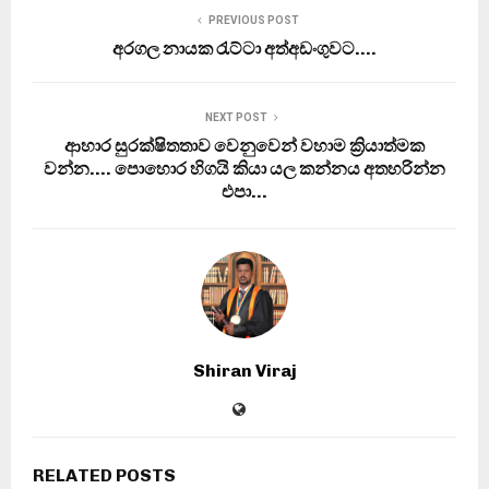
PREVIOUS POST
අරගල නායක රැට්ටා අත්අඩංගුවට….
NEXT POST
ආහාර සුරක්ෂිතතාව වෙනුවෙන් වහාම ක්‍රියාත්මක
වන්න…. පොහොර හිගයි කියා යල කන්නය අතහරින්න
එපා…
Shiran Viraj
RELATED POSTS