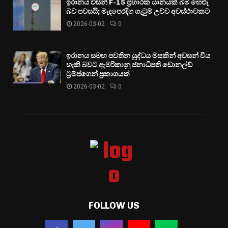
ඉරානය විසින් F-15 ප්‍රහාරක යානයක් බිම හෙළූ
බව පවසයි; මැදපෙරදිග ගැටුම් උච්ච අවස්ථාවකට
2026-03-02
0
ඉරානය සමඟ පවතින යුද්ධය මසකින් අවසන් විය
හැකි බවට ඇමරිකානු ජනාධිපති ඩොනල්ඩ්
ට්‍රම්ප්ගෙන් ප්‍රකාශයක්
2026-03-02
0
FOLLOW US