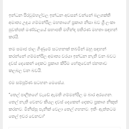
ඉන්ධන පිරවුම්හල්වල ඉන්ධන අවසන් වන්නේ බලශක්ති
අමාත්‍ය උදය ගම්මන්පිල මහතාගේ ප්‍රකාශ නිසා බව ශ්‍රී ලංකා
පුවත්පත් මණ්ඩලයේ සභාපති මහින්ද පතිරණ මහතා සඳහන්
කරයි.
තම සමාජ ජාල ගිණුමේ සටහනක් තබමින් ඔහු සඳහන්
කරන්නේ ගම්මන්පිල අමාත්‍ය වරයා ඉන්ධන නැති වන බවට
දවස් දෙකෙන් දෙකට ප්‍රකාශ කිරිම හේතුවෙන් ජනතාව
කලබල වන බවයි.
එම සම්පූර්ණ සටහන මෙසේය.
“තෙල් පාලිතගේ වැඩේ ඇමති ගම්මන්පිල ම බාර අරගෙන.
තෙල් නැති වෙනව කියල දවස් දෙකෙන් දෙකට ප්‍රකාශ නිකුත්
කරනව. මිනිස්සු පැනික් වෙලා තෙල් ගහනව. ඉතිං ඇත්තටම
තෙල් ඉවර වෙනවා”