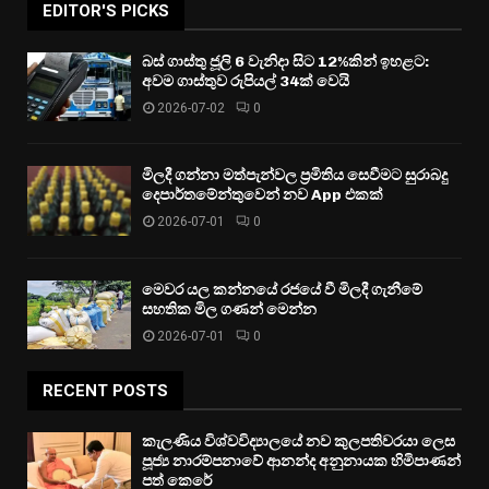
EDITOR'S PICKS
බස් ගාස්තු ජූලි 6 වැනිදා සිට 12%කින් ඉහළට:
අවම ගාස්තුව රුපියල් 34ක් වෙයි
2026-07-02
0
මිලදී ගන්නා මත්පැන්වල ප්‍රමිතිය සෙවීමට සුරාබදු
දෙපාර්තමේන්තුවෙන් නව App එකක්
2026-07-01
0
මෙවර යල කන්නයේ රජයේ වී මිලදී ගැනීමේ
සහතික මිල ගණන් මෙන්න
2026-07-01
0
RECENT POSTS
කැලණිය විශ්වවිද්‍යාලයේ නව කුලපතිවරයා ලෙස
පූජ්‍ය නාරම්පනාවේ ආනන්ද අනුනායක හිමිපාණන්
පත් කෙරේ