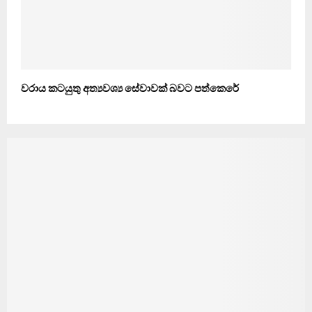
වරාය කටයුතු අත්‍යවශ්‍ය සේවාවක් බවට පත්කෙරේ