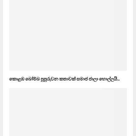
කොළඹ බෝම්බ පුපුරුවන කතාවක් සමාජ ජාලා හොල්ලයි..