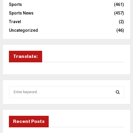
Sports
(461)
Sports News
(457)
Travel
(2)
Uncategorized
(46)
Translate:
S
e
a
S
r
c
E
h
Recent Posts
f
A
o