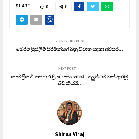
SHARE
0
0
PREVIOUS POST
මෙරට මුස්ලිම් පිරිමින්ගේ බහු විවාහ සඳහා අවසර…
NEXT POST
මෛත‍්‍රීගේ යාපන රැළියට ජන ගගක්.. අලුත් ගමනක් ඇරඹූ
බව කියයි..
Shiran Viraj