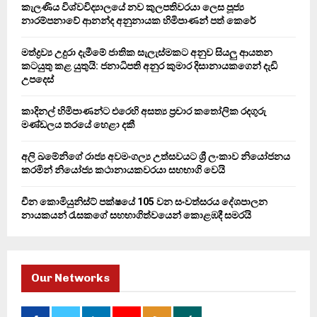
කැලණිය විශ්වවිද්‍යාලයේ නව කුලපතිවරයා ලෙස පූජ්‍ය
r
R
නාරම්පනාවේ ආනන්ද අනුනායක හිමිපාණන් පත් කෙරේ
:
C
මත්ද්‍රව්‍ය උදුරා දැමීමේ ජාතික සැලැස්මකට අනුව සියලු ආයතන
කටයුතු කළ යුතුයි: ජනාධිපති අනුර කුමාර දිසානායකගෙන් දැඩි
H
උපදෙස්
කාදිනල් හිමිපාණන්ට එරෙහි අසත්‍ය ප්‍රචාර කතෝලික රදගුරු
මණ්ඩලය තරයේ හෙළා දකී
අලි ඛමේනිගේ රාජ්‍ය අවමංගල්‍ය උත්සවයට ශ්‍රී ලංකාව නියෝජනය
කරමින් නියෝජ්‍ය කථානායකවරයා සහභාගි වෙයි
චීන කොමියුනිස්ට් පක්ෂයේ 105 වන සංවත්සරය දේශපාලන
නායකයන් රැසකගේ සහභාගිත්වයෙන් කොළඹදී සමරයි
Our Networks