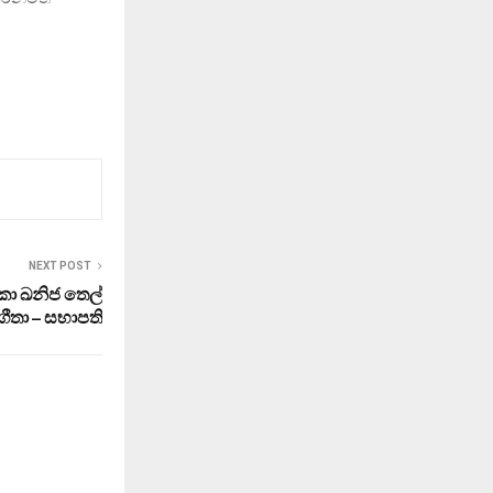
NEXT POST
ලංකා ඛනිජ තෙල්
තා – සභාපති