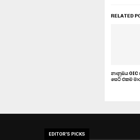
RELATED P
නානුඔය OIC සම
සෙට් එකම මා
EDITOR'S PICKS