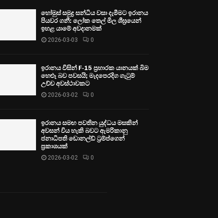
හෝමුස් සමුද්‍ර සන්ධිය වසා දැමීමට ඉරානය
පියවර ගනී: ලෝක තෙල් මිල ශීඝ්‍රයෙන්
ඉහළ යාමේ අවදානමක්
2026-03-03
0
ඉරානය විසින් F-15 ප්‍රහාරක යානයක් බිම
හෙළූ බව පවසයි; මැදපෙරදිග ගැටුම්
උච්ච අවස්ථාවකට
2026-03-02
0
ඉරානය සමඟ පවතින යුද්ධය මසකින්
අවසන් විය හැකි බවට ඇමරිකානු
ජනාධිපති ඩොනල්ඩ් ට්‍රම්ප්ගෙන්
ප්‍රකාශයක්
2026-03-02
0