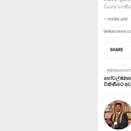
විශේෂ වගකීම
– media unit
lankacnews.
SHARE
PREVIOUS POST
හෝටල් 82කට
විකිණීමට අව