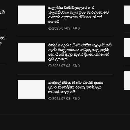
කැලණිය විශ්වවිද්‍යාලයේ නව
ෙයි
කුලපතිවරයා ලෙස පූජ්‍ය නාරම්පනාවේ
ආනන්ද අනුනායක හිමිපාණන් පත්
කෙරේ
2026-07-03
0
වීමට
p
මත්ද්‍රව්‍ය උදුරා දැමීමේ ජාතික සැලැස්මකට
අනුව සියලු ආයතන කටයුතු කළ යුතුයි:
ජනාධිපති අනුර කුමාර දිසානායකගෙන්
දැඩි උපදෙස්
2026-07-03
0
කාදිනල් හිමිපාණන්ට එරෙහි අසත්‍ය
ප්‍රචාර කතෝලික රදගුරු මණ්ඩලය
තරයේ හෙළා දකී
2026-07-03
0