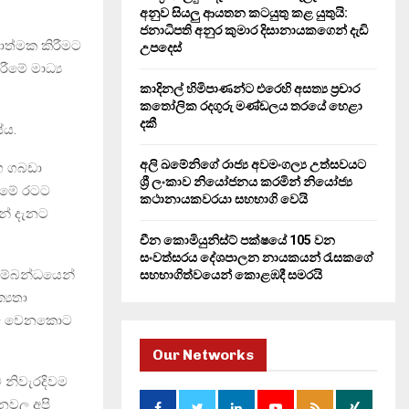
H
අනුව සියලු ආයතන කටයුතු කළ යුතුයි:
ජනාධිපති අනුර කුමාර දිසානායකගෙන් දැඩි
යාත්මක කිරීමට
උපදෙස්
ීමේ මාධ්‍ය
කාදිනල් හිමිපාණන්ට එරෙහි අසත්‍ය ප්‍රචාර
කතෝලික රදගුරු මණ්ඩලය තරයේ හෙළා
දකී
ේය.
අලි ඛමේනිගේ රාජ්‍ය අවමංගල්‍ය උත්සවයට
ග ගබඩා
ශ්‍රී ලංකාව නියෝජනය කරමින් නියෝජ්‍ය
ම මේ රටට
කථානායකවරයා සහභාගි වෙයි
ෙන් දැනට
චීන කොමියුනිස්ට් පක්ෂයේ 105 වන
සංවත්සරය දේශපාලන නායකයන් රැසකගේ
සම්බන්ධයෙන්
සහභාගිත්වයෙන් කොළඹදී සමරයි
්‍යතා
ෙලාව වෙනකොට
Our Networks
ට නිවැරදිවම
ිනවල අපි