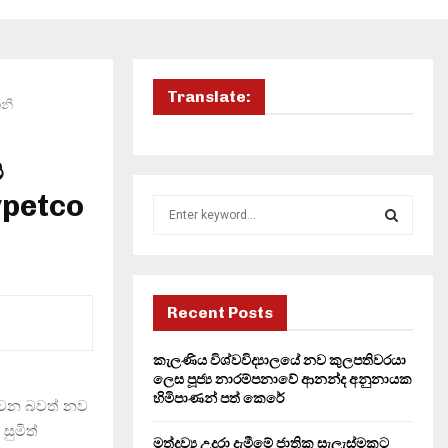
Translate:
ානී
ය
ypetco
S
e
a
S
r
c
E
h
Recent Posts
f
A
o
කැලණිය විශ්වවිද්‍යාලයේ නව කුලපතිවරයා
r
R
ලෙස පූජ්‍ය නාරම්පනාවේ ආනන්ද අනුනායක
:
හිමිපාණන් පත් කෙරේ
නොවන බවත් නව
C
සුමිත්
මත්ද්‍රව්‍ය උදුරා දැමීමේ ජාතික සැලැස්මකට