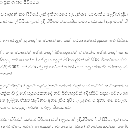
 ප්‍රකාශ කර සිටියේය.
 සඳහන් කර සිටියේ ලක් ඉතිහාසයේ දැවැන්තම ව්‍යාපෘතිය ලෙසින් ක්‍රි
ව තෙල් පිරිපහදුවක් ඉදි කිරීමේ ව්‍යාපෘතිය සම්බන්ධයෙන් දැනුම්වත් කිර
ටත් අදහස් දැක් වූ තෙල් සංස්ථාවේ සභාපති වරයා මෙසේ ප්‍රකාශ කර සිටිය
තිගත සංස්ථාවේත් ඛනිජ තෙල් පිරිපහදුවෙත් ඒ වගේම ඛනිජ තෙල් තො
සියලු සේවකයන්ගේ අභිප්‍රාය අලුත් පිරිපහදුවක් ඉදිකිරීම. විශේෂයෙන්
 වලින් 30% ටත් වඩා අඩු ප්‍රමාණයක් තමයි අපේ සපුගස්කන්ද පිරිපහදුව
රන්නේ.
ල ඇමතිතුමා බලයට පැමිණුනාට පස්සේ, එතුමාගේ සංවර්ධන ව්‍යාපෘති 
පත්‍රිකාව වුනේ සපුගස්කන්දේ නව පිරිපහදුවක් ඉදි කිරීම සඳහා අවශ්‍ය ශක
ීමේ ඉල්ලීම. ඒකට කැබිනට් අනුමැතිය අපිට ලැබුණා. ඒ අනුව මේ ව
්‍යයනය කටයුතු ආරම්භ කරලා තියෙනවා.
ම්භ කිරීමත් සමගම පිරිපහදුවක් අලුතෙන් ඉදිකිරීමේ දී ඒ පිරිපහදුව අප
නම් ඒකට අවශ්‍ය පහසුකම් ලබා දෙන්න ඕනේ .ඒ අවශ්‍ය කටයුතු මේ ද