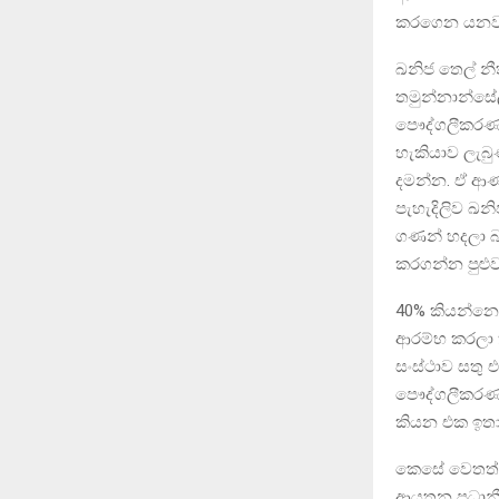
කරගෙන යනව
ඛනිජ තෙල් න
තමුන්නාන්සේ
පෞද්ගලීකරණකර
හැකියාව ලැබ
දමන්න. ඒ ආණ්
පැහැදිලිව ඛනි
ගණන් හදලා බ
කරගන්න පුළුව
40% කියන්නෙ 
ආරම්භ කරලා ත
සංස්ථාව සතු 
පෞද්ගලීකරණය 
කියන එක ඉතා
කෙසේ වෙතත් සං
ආයතන ප්‍රධාන