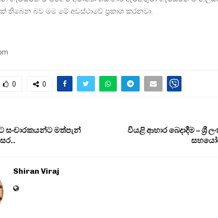
ක් තිබෙන බව මම මේ අවස්ථාවේ ප්‍රකාශ කරනවා.
com
0
0
 සංචාරකයන්ට මත්පැන්
වියළි ආහාර බෙදාදීම – ශ්‍රී 
සර..
සහයෝගී
Shiran Viraj