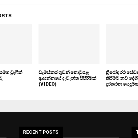
OSTS
ග ට්‍රැෆික්
ඩැමස්කස් ගුවන් තොටුපළ
ත්‍රීරෝද රථ සේවා
රු
ආසන්නයේ දැවැන්ත පිපිරීමක්
කිරීමට නව දේශ
(VIDEO)
දුරකථන යෙදුමක
RECENT POSTS