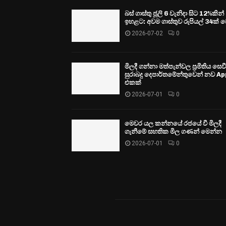
බස් ගාස්තු ජූලි 6 වැනිදා සිට 12%කින්
ඉහළට: අවම ගාස්තුව රුපියල් 34ක් ව
2026-07-02
0
මිලදී ගන්නා මත්පැන්වල ප්‍රමිතිය සෙ
සුරාබදු දෙපාර්තමේන්තුවෙන් නව Ap
එකක්
2026-07-01
0
මෙවර යල කන්නයේ රජයේ වී මිලදී
ගැනීමේ සහතික මිල ගණන් මෙන්න
2026-07-01
0