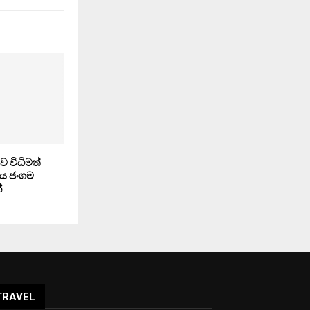
ව විධිමත්
ීය ජංගම
්
TRAVEL