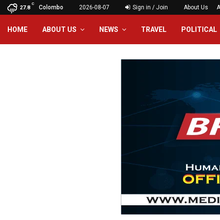
C
Colombo
2026-08-07
Sign in / Join
About Us
A
27.8
HOME
ABOUT US
NEWS
TRAVEL
POLITICAL