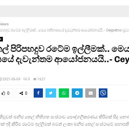
 News
ිපහදුව රටේම ඉල්ලීමක්.. මෙය ඉතිහාසයේ දැවැන්තම ආයෝජනයයි..- Ceypetco ප‍්‍රධ
s
් පිරිපහදුව රටේම ඉල්ලීමක්.. මෙ
සයේ දැවැන්තම ආයෝජනයයි..- Ce
2021-06-09
0
1621
0
0
කිවුවත් ඛනිජ තෙල් නීතිගත සංස්ථාව පෞද්ගලීකරණය කිරීමක් සිදු 
වක් ඉදි කිරීම රටේම ඉල්ලීමක් බවත් ලංකා ඛනිජ තෙල් සංස්ථාවේ සභාපති 