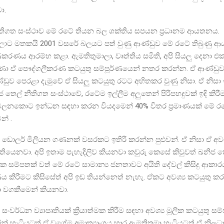
ා.
ීතිගත සංස්ථාව මේ රටේ තියන බල ශක්තිය සපයන ප්‍රධානම ආයතනය.
ලාට මතකයි 2001 වසරේ බලයට පත් වුණු ආණ්ඩුව මේ රටේ තිබුණු 
ණය ආරම්භ කළා. ඇමතිතුමාලා, වෘත්තිය සමිති, අපි සියලු දෙනා එක
ුණා ඒ පෞද්ගලීකරණ කටයුතු සම්පූර්ණයෙන් නතර කරන්න. ඒ ආණ්ඩු
ඩුව පෙරළා දැමුවේ ඒ සියලු කටයුතු රටට අහිතකර වුණු නිසා. ඒ නිසා
ජ තෙල් නීතිගත සංස්ථාවේ, රටේම ඉල්ලීම අලුතෙන් පිරිපහදුවක් ඉදි කිරීම.
ලනකොට ඉන්ධන සඳහා කරන වියදමෙන් 40% විතර ප්‍රමාණයක් මේ රට
න් .
ඩොලර් මිලියන ගණනක් වසරකට ඉතිරි කරන්න පුළුවන්. ඒ නිසා ඒ අවශ්
ියෙනවා. අපි ඉතාම පැහැදිලිව කියනවා කවුරු කෙසේ කිවුවත් ඛනිජ ත
එක සම්පතක් වත් මේ රටේ සාමාන්‍ය ජනතාවට අයිති දේවල් කිසිදු ආකාර
කිරීමට කිසිසේත් අපි ඉඩ තියන්නෙත් නැහැ. ඒකට අවශ්‍ය කටයුතු ක
 වගකීමෙන් කියනවා.
වර්ධන ව්‍යාපෘතියක් ක්‍රියාත්මක කිරීම සඳහා අවශ්‍ය මූලික කටයුතු ස
ීන් හැටියටත් ඒ වගේම අමාත්‍යාංශය භාර ඇමතිතුමා හැටියටත් ඒ නිලධා