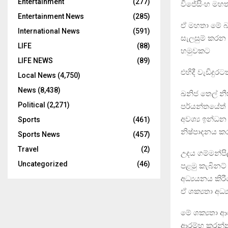
Entertainment
(277)
විජේසිංහ මහතා
Entertainment News
(285)
ඒ මහතා මේ බව
International News
(591)
සැලසුම් කරන න
LIFE
(88)
හමුවකට
LIFE NEWS
(89)
එහිදී වැඩිදුර
Local News
(4,750)
News
(8,438)
ඛනිජ තෙල් නී
Political
(2,271)
පර්යන්තයේත් 
අවශ්‍ය ඉන්ධන
Sports
(461)
නිෂ්පාදනය ක
Sports News
(457)
Travel
(2)
උදය ගම්මන්පි
Uncategorized
(46)
පළමු කැබිනට් 
අධ්‍යයනය කිර
ඒ ශක්‍යතා අධ
මේ ශක්‍යතා ආර
ආරම්භ කරන්න 