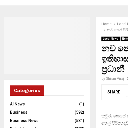
Home
Local
නව තෙල් පිර
Local News
New
නව තෙල
ඉතිහා
ප‍්‍රධානී
by
Shiran Viraj
Categories
SHARE
AI News
(1)
Business
(592)
කවුරු කෙසේ 
Business News
(581)
තෙල් පිරිපහදු