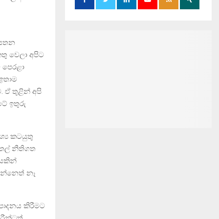
ආයතන
තු වෙලා අපිට
ව පෙරළා
 ඉතාම
 ඒ තුළින් අපි
ේ ඉතුරු
‍ය කටයුතු
ෙල් නීතිගත
යකින්
රන්නෙත් නෑ
ම්පාදනය කිරීමට
රීන්ටත්