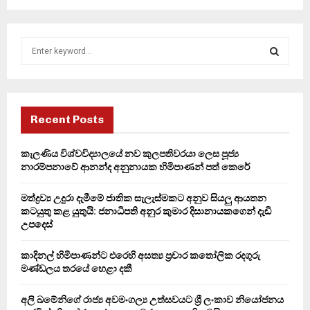
S
e
a
S
r
c
E
h
Recent Posts
f
A
o
කැලණිය විශ්වවිද්‍යාලයේ නව කුලපතිවරයා ලෙස පූජ්‍ය
r
R
නාරම්පනාවේ ආනන්ද අනුනායක හිමිපාණන් පත් කෙරේ
:
C
මත්ද්‍රව්‍ය උදුරා දැමීමේ ජාතික සැලැස්මකට අනුව සියලු ආයතන
කටයුතු කළ යුතුයි: ජනාධිපති අනුර කුමාර දිසානායකගෙන් දැඩි
H
උපදෙස්
කාදිනල් හිමිපාණන්ට එරෙහි අසත්‍ය ප්‍රචාර කතෝලික රදගුරු
මණ්ඩලය තරයේ හෙළා දකී
අලි ඛමේනිගේ රාජ්‍ය අවමංගල්‍ය උත්සවයට ශ්‍රී ලංකාව නියෝජනය