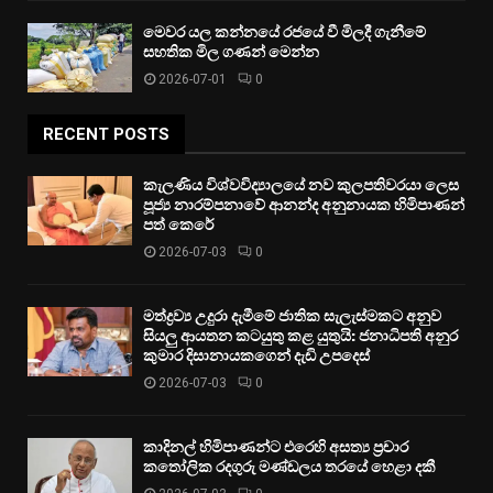
මෙවර යල කන්නයේ රජයේ වී මිලදී ගැනීමේ
සහතික මිල ගණන් මෙන්න
2026-07-01
0
RECENT POSTS
කැලණිය විශ්වවිද්‍යාලයේ නව කුලපතිවරයා ලෙස
පූජ්‍ය නාරම්පනාවේ ආනන්ද අනුනායක හිමිපාණන්
පත් කෙරේ
2026-07-03
0
මත්ද්‍රව්‍ය උදුරා දැමීමේ ජාතික සැලැස්මකට අනුව
සියලු ආයතන කටයුතු කළ යුතුයි: ජනාධිපති අනුර
කුමාර දිසානායකගෙන් දැඩි උපදෙස්
2026-07-03
0
කාදිනල් හිමිපාණන්ට එරෙහි අසත්‍ය ප්‍රචාර
කතෝලික රදගුරු මණ්ඩලය තරයේ හෙළා දකී