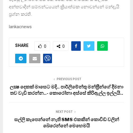
අන්තවාදීන් සම්බන්ධයෙන් ක්‍රියාත්මක නොවන්නේ මන්දැයි
ප්‍රශ්න කරති.
lankacnews
SHARE
0
0
PREVIOUS POST
ලක්‍ෂ දෙකක් මාසෙට මදි.. පාර්ලිමේන්තු මන්ත‍්‍රීන්ගේ දීමනා
තව වැඩි කරන්න..- කොරෝනා අස්සේ කිරිඇල්ල ඉල්ලයි..
NEXT POST
සල්ලි කැපෙන්නේ නැති SMS එකකින් කොවිඩ් වලින්
බේරෙන්නේ මෙහෙමයි