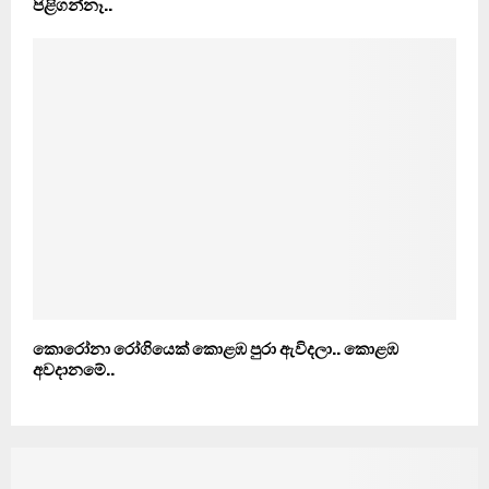
පිළිගන්නෑ..
කොරෝනා රෝගියෙක් කොළඹ පුරා ඇවිදලා.. කොළඹ
අවදානමේ..