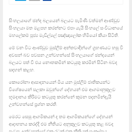
සිංහලයාගේ ඡන්ද බලයෙන් බලයට පැමිණි වත්මන් ආණ්ඩුව
සිංහලයා මත මළපහ කරන්නට එපා යැයි සිංහලේ සංවිධානයේ
මහලේකම් පූජ්‍ය මැඩිල්ලේ පඤ්ඤාලෝක හිමියෝ කියා සිටිති.
මේ වන විට ආණ්ඩුව මුස්ලිම් අන්තවාදීන්ගේ ග්‍රහණයට හසු වී
අවසන් බව පවසන උන්වහන්සේ සිංහලයාගේ ඡන්දයෙන්
බලයට පත් වී එය නොතකමින් කටයුතු කරමින් සිටින බවද
සඳහන් කළහ.
කොරෝනා ආසාදනයෙන් මිය යන මුස්ලිම් ජාතිකයන්ට
විශේෂයෙන් සලකා ඔවුන්ගේ දේහයන් එම ආගමානුකූලව
භූමදානය කිරීමට කටයුතු කරන්නේ කුමන පදනමින්දැයි
උන්වහන්සේ ප්‍රශ්න කරති.
මෙරට සෙසු ආගමිකයන් ද තම ආගමිකයන්ගේ දේහයන්
ආදාහනය කරද්දි එම නීතියට අනුකූලව කටයුතු කළ බවද
පැවසූ උන්වහන්සේ එක රටක් එක නීතියක් සංකල්පය