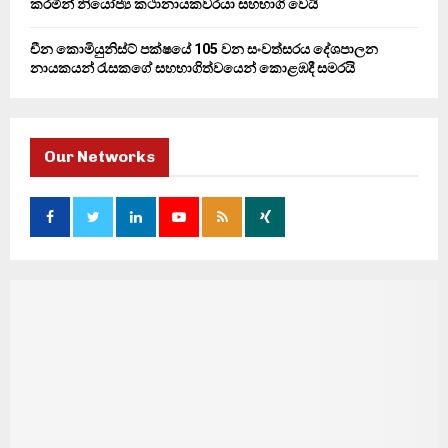
කරමින් නියෝජ්‍ය කථානායකවරයා සහභාගි වෙයි
චීන කොමියුනිස්ට් පක්ෂයේ 105 වන සංවත්සරය දේශපාලන
නායකයන් රැසකගේ සහභාගිත්වයෙන් කොළඹදී සමරයි
Our Networks