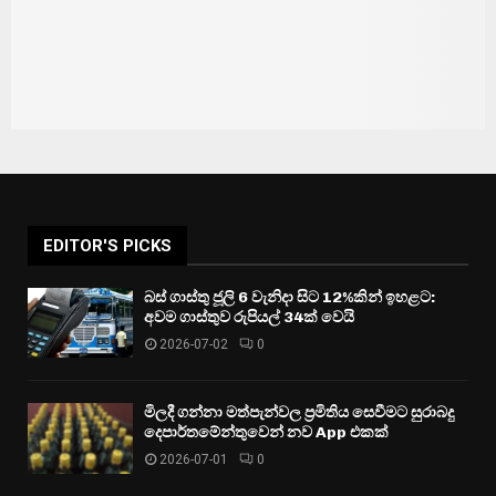
EDITOR'S PICKS
බස් ගාස්තු ජූලි 6 වැනිදා සිට 12%කින් ඉහළට:
අවම ගාස්තුව රුපියල් 34ක් වෙයි
2026-07-02
0
මිලදී ගන්නා මත්පැන්වල ප්‍රමිතිය සෙවීමට සුරාබදු
දෙපාර්තමේන්තුවෙන් නව App එකක්
2026-07-01
0