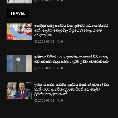
2026-07-03
0
TRAVEL
හෝමුස් සමුද්‍ර සන්ධිය වසා දැමීමට ඉරානය පියවර
ගනී: ලෝක තෙල් මිල ශීඝ්‍රයෙන් ඉහළ යාමේ
අවදානමක්
2026-03-03
0
ඉරානය විසින් F-15 ප්‍රහාරක යානයක් බිම හෙළූ
බව පවසයි; මැදපෙරදිග ගැටුම් උච්ච අවස්ථාවකට
2026-03-02
0
ඉරානය සමඟ පවතින යුද්ධය මසකින් අවසන් විය
හැකි බවට ඇමරිකානු ජනාධිපති ඩොනල්ඩ්
ට්‍රම්ප්ගෙන් ප්‍රකාශයක්
2026-03-02
0