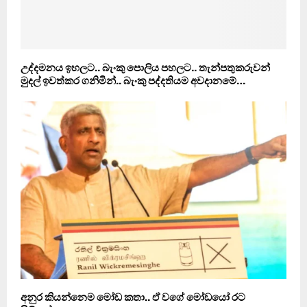
උද්දමනය ඉහලට.. බැංකු පොලිය පහලට.. තැන්පතුකරුවන්
මුදල් ඉවත්කර ගනිමින්.. බැංකු පද්දතියම අවදානමේ…
අනුර කියන්නෙම මෝඩ කතා.. ඒ වගේ මෝඩයෝ රට