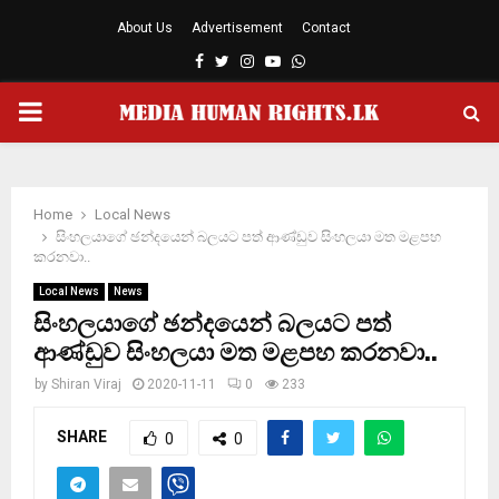
About Us
Advertisement
Contact
Facebook
Twitter
Instagram
Youtube
Whatsapp
PRIMARY
MENU
Home
Local News
සිංහලයාගේ ඡන්දයෙන් බලයට පත් ආණ්ඩුව සිංහලයා මත මළපහ
කරනවා..
Local News
News
සිංහලයාගේ ඡන්දයෙන් බලයට පත්
ආණ්ඩුව සිංහලයා මත මළපහ කරනවා..
by
Shiran Viraj
2020-11-11
0
233
SHARE
0
0