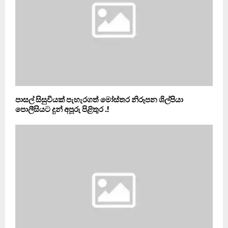
පාසල් සිසුවියක් පැහැරගත් මෝස්තර නිරූපන ශිල්පියා
පොලීසියට දුන් අපූරු පිළිතුර .!