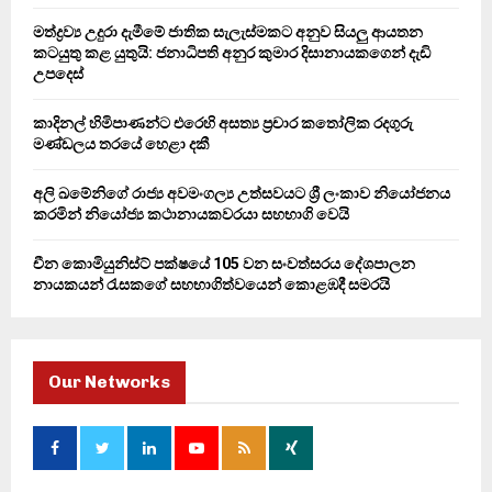
C
මත්ද්‍රව්‍ය උදුරා දැමීමේ ජාතික සැලැස්මකට අනුව සියලු ආයතන
කටයුතු කළ යුතුයි: ජනාධිපති අනුර කුමාර දිසානායකගෙන් දැඩි
H
උපදෙස්
කාදිනල් හිමිපාණන්ට එරෙහි අසත්‍ය ප්‍රචාර කතෝලික රදගුරු
මණ්ඩලය තරයේ හෙළා දකී
අලි ඛමේනිගේ රාජ්‍ය අවමංගල්‍ය උත්සවයට ශ්‍රී ලංකාව නියෝජනය
කරමින් නියෝජ්‍ය කථානායකවරයා සහභාගි වෙයි
චීන කොමියුනිස්ට් පක්ෂයේ 105 වන සංවත්සරය දේශපාලන
නායකයන් රැසකගේ සහභාගිත්වයෙන් කොළඹදී සමරයි
Our Networks