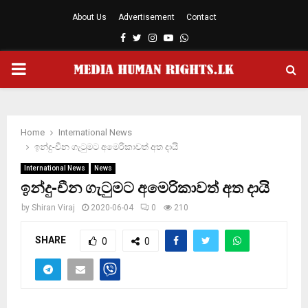
About Us
Advertisement
Contact
Facebook
Twitter
Instagram
Youtube
Whatsapp
PRIMARY
MENU
Home
International News
ඉන්දු-චීන ගැටුමට අමෙරිකාවත් අත දායි
International News
News
ඉන්දු-චීන ගැටුමට අමෙරිකාවත් අත දායි
by
Shiran Viraj
2020-06-04
0
210
SHARE
0
0