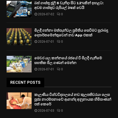
බස් ගාස්තු ජූලි 6 වැනිදා සිට 12%කින් ඉහළට:
අවම ගාස්තුව රුපියල් 34ක් වෙයි
2026-07-02
0
මිලදී ගන්නා මත්පැන්වල ප්‍රමිතිය සෙවීමට සුරාබදු
දෙපාර්තමේන්තුවෙන් නව App එකක්
2026-07-01
0
මෙවර යල කන්නයේ රජයේ වී මිලදී ගැනීමේ
සහතික මිල ගණන් මෙන්න
2026-07-01
0
RECENT POSTS
කැලණිය විශ්වවිද්‍යාලයේ නව කුලපතිවරයා ලෙස
පූජ්‍ය නාරම්පනාවේ ආනන්ද අනුනායක හිමිපාණන්
පත් කෙරේ
2026-07-03
0