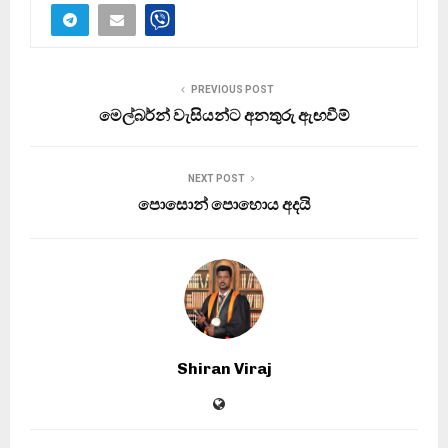
PREVIOUS POST
මෙල්බර්න් වැසියන්ට අනතුරු ඇඟවීම්
NEXT POST
පොසොන් පොහොය අදයි
Shiran Viraj