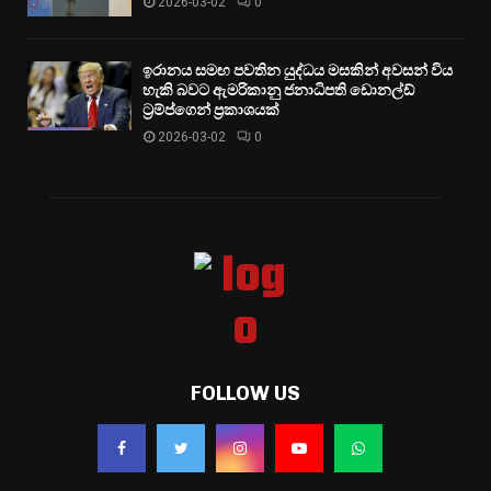
2026-03-02
0
ඉරානය සමඟ පවතින යුද්ධය මසකින් අවසන් විය
හැකි බවට ඇමරිකානු ජනාධිපති ඩොනල්ඩ්
ට්‍රම්ප්ගෙන් ප්‍රකාශයක්
2026-03-02
0
FOLLOW US