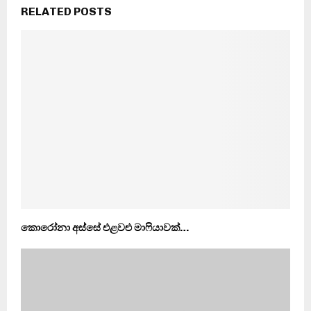
RELATED POSTS
කොරෝනා අස්සේ එළවළු මාෆියාවක්…