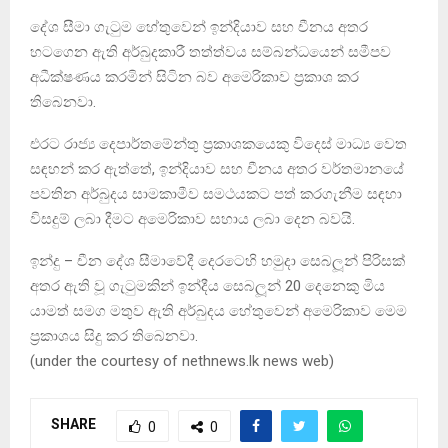
දේශ සීමා ගැටුම හේතුවෙන් ඉන්දියාව සහ චීනය අතර
හටගෙන ඇති අර්බුදකාරී තත්ත්වය සම්බන්ධයෙන් සමීපව
අධීක්ෂණය කරමින් සිටින බව අමෙරිකාව ප‍්‍රකාශ කර
තිබෙනවා.
එරට රාජ්‍ය දෙපාර්තමේන්තු ප‍්‍රකාශකයෙකු විදෙස් මාධ්‍ය වෙත
සඳහන් කර ඇත්තේ, ඉන්දියාව සහ චීනය අතර වර්තමානයේ
පවතින අර්බුදය සාමකාමීව සමථයකට පත් කරගැනීම සඳහා
විසදුම් ලබා දීමට අමෙරිකාව සහාය ලබා දෙන බවයි.
ඉන්දු – චීන දේශ සීමාවේදී දෙරටෙහි හමුදා සෙබලූන් පිරිසක්
අතර ඇති වූ ගැටුමකින් ඉන්දීය සෙබලූන් 20 දෙනෙකු මිය
යාමත් සමග මතුව ඇති අර්බුදය හේතුවෙන් අමෙරිකාව මෙම
ප‍්‍රකාශය සිදු කර තිබෙනවා.
(under the courtesy of nethnews.lk news web)
SHARE
0
0