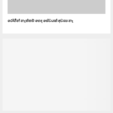
රෝගීන් නැත්තම් හෙද සේවයක් අවශ්‍ය නෑ