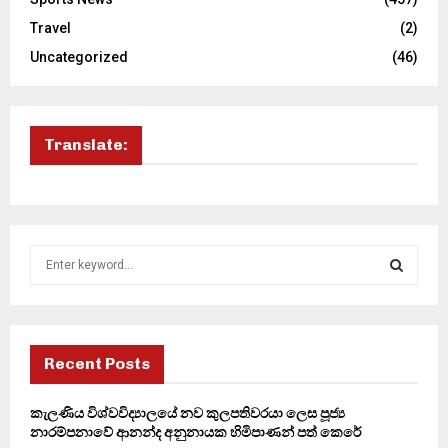
Travel
(2)
Uncategorized
(46)
Translate:
S
e
a
S
r
c
E
h
Recent Posts
f
A
o
කැලණිය විශ්වවිද්‍යාලයේ නව කුලපතිවරයා ලෙස පූජ්‍ය
r
R
නාරම්පනාවේ ආනන්ද අනුනායක හිමිපාණන් පත් කෙරේ
: