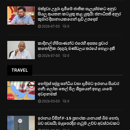
මත්ද්‍රව්‍ය උදුරා දැමීමේ ජාතික සැලැස්මකට අනුව
සියලු ආයතන කටයුතු කළ යුතුයි: ජනාධිපති අනුර
කුමාර දිසානායකගෙන් දැඩි උපදෙස්
2026-07-03
0
කාදිනල් හිමිපාණන්ට එරෙහි අසත්‍ය ප්‍රචාර
කතෝලික රදගුරු මණ්ඩලය තරයේ හෙළා දකී
2026-07-03
0
TRAVEL
හෝමුස් සමුද්‍ර සන්ධිය වසා දැමීමට ඉරානය පියවර
ගනී: ලෝක තෙල් මිල ශීඝ්‍රයෙන් ඉහළ යාමේ
අවදානමක්
2026-03-03
0
ඉරානය විසින් F-15 ප්‍රහාරක යානයක් බිම හෙළූ
බව පවසයි; මැදපෙරදිග ගැටුම් උච්ච අවස්ථාවකට