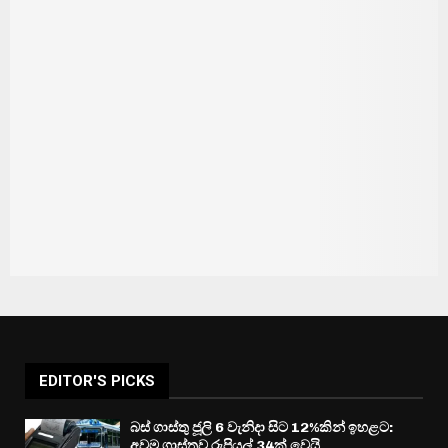
EDITOR'S PICKS
බස් ගාස්තු ජූලි 6 වැනිදා සිට 12%කින් ඉහළට:
අවම ගාස්තුව රුපියල් 34ක් වෙයි