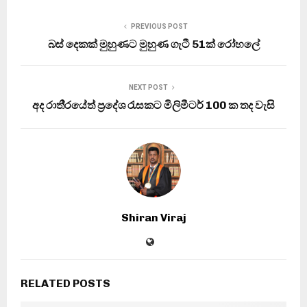
PREVIOUS POST
බස් දෙකක් මුහුණට මුහුණ ගැටී 51ක් රෝහලේ
NEXT POST
අද රාති‍්‍රයේත් ප‍්‍රදේශ රැසකට මිලිමීටර් 100 ක තද වැසි
Shiran Viraj
RELATED POSTS