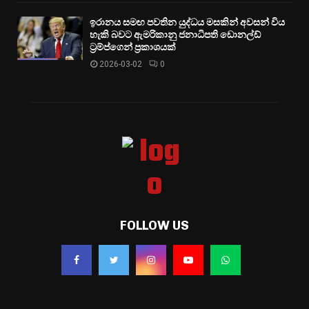
ඉරානය සමඟ පවතින යුද්ධය මසකින් අවසන් විය
හැකි බවට ඇමරිකානු ජනාධිපති ඩොනල්ඩ්
ට්‍රම්ප්ගෙන් ප්‍රකාශයක්
2026-03-02
0
FOLLOW US