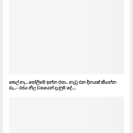
තෙල් නෑ.. පෝලිමේ ඉන්න එපා.. නැවු එන දිනයක් කියන්න
බෑ..- රජය නිල වශයෙන් දැනුම් දේ…