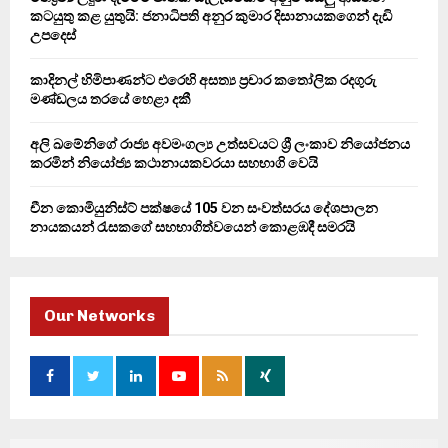
කටයුතු කළ යුතුයි: ජනාධිපති අනුර කුමාර දිසානායකගෙන් දැඩි
H
උපදෙස්
කාදිනල් හිමිපාණන්ට එරෙහි අසත්‍ය ප්‍රචාර කතෝලික රදගුරු
මණ්ඩලය තරයේ හෙළා දකී
අලි ඛමේනිගේ රාජ්‍ය අවමංගල්‍ය උත්සවයට ශ්‍රී ලංකාව නියෝජනය
කරමින් නියෝජ්‍ය කථානායකවරයා සහභාගි වෙයි
චීන කොමියුනිස්ට් පක්ෂයේ 105 වන සංවත්සරය දේශපාලන
නායකයන් රැසකගේ සහභාගිත්වයෙන් කොළඹදී සමරයි
Our Networks