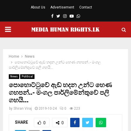
About Us
Advertisement
Contact
Facebook
Twitter
Instagram
Youtube
Whatsapp
PRIMARY
MENU
Home
News
පොහොට්ටුවේ ඇඩ් හදන උන්ට හෙණ ගහපන්..- මංගල
පාර්ලිමේන්තුවේ පලි ගහයි…
News
Political
පොහොට්ටුවේ ඇඩ් හදන උන්ට හෙණ
ගහපන්..- මංගල පාර්ලිමේන්තුවේ පලි
ගහයි…
by
Shiran Viraj
2019-10-24
0
223
SHARE
0
0