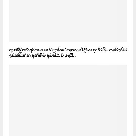
ආණ්ඩුවේ අවසානය ඩලස්ගේ පෑනෙන් ලියා දන්වයි.. අගමැතිට
ඉවත්වන්න අන්තිම අවස්ථාව දෙයි..