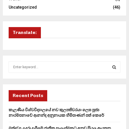
Uncategorized
(46)
Translate:
S
e
a
S
r
c
E
h
Recent Posts
f
A
o
කැලණිය විශ්වවිද්‍යාලයේ නව කුලපතිවරයා ලෙස පූජ්‍ය
r
R
නාරම්පනාවේ ආනන්ද අනුනායක හිමිපාණන් පත් කෙරේ
:
C
මත්ද්‍රව්‍ය උදුරා දැමීමේ ජාතික සැලැස්මකට අනුව සියලු ආයතන