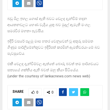
බඩු මිල ඉහල ගොස් ඇති බවට වෙලද දැන්වීම් හදන
ආයතනවලට හෙණ වැදිය යුතු බව මුදල් ඇමැති මංගල
සමරවීර මහතා පැවසීය.
ඉදිරි වසරේ පළමු මාස හතර වෙනුවෙන් වූ අතුරු සම්මත
ගිණුම පාර්ලිමේන්තුවට ඉදිරිපත් කරමින් ඇමතිවරයා මේ බව
පැවසුවේය.
එකී වෙලද දැන්වීම්වල ඇත්තේ බොරු බවත් තම පාර්ශවයට
සත්‍යයේ ශක්තිය ඇති බවත් ඔහු කියා සිටියේය.
(under the courtesy of lankacnews.com news web)
SHARE
0
0