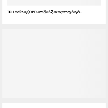
IDH රෝහලේ OPD පෝලිමේදී දෙදෙනෙකු මරුට..