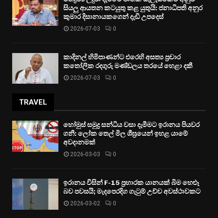
සියලු ආයතන කටයුතු කළ යුතුයි: ජනාධිපති අනුර
කුමාර දිසානායකගෙන් දැඩි උපදෙස්
2026-07-03
0
කාදිනල් හිමිපාණන්ට එරෙහි අසත්‍ය ප්‍රචාර
කතෝලික රදගුරු මණ්ඩලය තරයේ හෙළා දකී
2026-07-03
0
TRAVEL
හෝමුස් සමුද්‍ර සන්ධිය වසා දැමීමට ඉරානය පියවර
ගනී: ලෝක තෙල් මිල ශීඝ්‍රයෙන් ඉහළ යාමේ
අවදානමක්
2026-03-03
0
ඉරානය විසින් F-15 ප්‍රහාරක යානයක් බිම හෙළූ
බව පවසයි; මැදපෙරදිග ගැටුම් උච්ච අවස්ථාවකට
2026-03-02
0