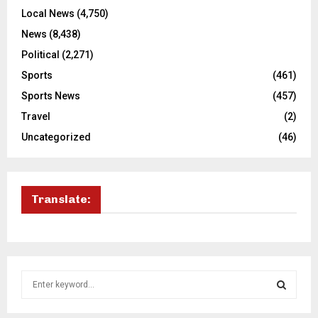
Local News
(4,750)
News
(8,438)
Political
(2,271)
Sports
(461)
Sports News
(457)
Travel
(2)
Uncategorized
(46)
Translate:
S
e
a
S