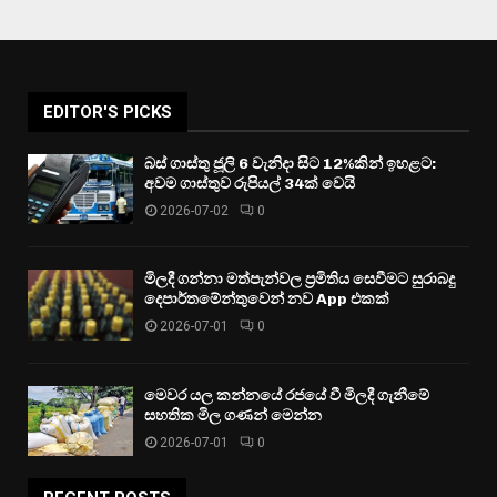
EDITOR'S PICKS
බස් ගාස්තු ජූලි 6 වැනිදා සිට 12%කින් ඉහළට:
අවම ගාස්තුව රුපියල් 34ක් වෙයි
2026-07-02
0
මිලදී ගන්නා මත්පැන්වල ප්‍රමිතිය සෙවීමට සුරාබදු
දෙපාර්තමේන්තුවෙන් නව App එකක්
2026-07-01
0
මෙවර යල කන්නයේ රජයේ වී මිලදී ගැනීමේ
සහතික මිල ගණන් මෙන්න
2026-07-01
0