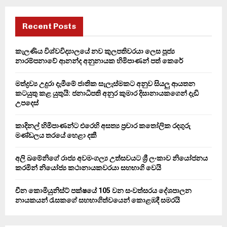
r
c
E
h
Recent Posts
f
A
o
කැලණිය විශ්වවිද්‍යාලයේ නව කුලපතිවරයා ලෙස පූජ්‍ය
r
R
නාරම්පනාවේ ආනන්ද අනුනායක හිමිපාණන් පත් කෙරේ
:
C
මත්ද්‍රව්‍ය උදුරා දැමීමේ ජාතික සැලැස්මකට අනුව සියලු ආයතන
කටයුතු කළ යුතුයි: ජනාධිපති අනුර කුමාර දිසානායකගෙන් දැඩි
H
උපදෙස්
කාදිනල් හිමිපාණන්ට එරෙහි අසත්‍ය ප්‍රචාර කතෝලික රදගුරු
මණ්ඩලය තරයේ හෙළා දකී
අලි ඛමේනිගේ රාජ්‍ය අවමංගල්‍ය උත්සවයට ශ්‍රී ලංකාව නියෝජනය
කරමින් නියෝජ්‍ය කථානායකවරයා සහභාගි වෙයි
චීන කොමියුනිස්ට් පක්ෂයේ 105 වන සංවත්සරය දේශපාලන
නායකයන් රැසකගේ සහභාගිත්වයෙන් කොළඹදී සමරයි