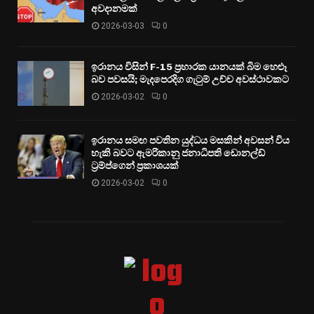
අවදානමක්
2026-03-03
0
ඉරානය විසින් F-15 ප්‍රහාරක යානයක් බිම හෙළූ
බව පවසයි; මැදපෙරදිග ගැටුම් උච්ච අවස්ථාවකට
2026-03-02
0
ඉරානය සමඟ පවතින යුද්ධය මසකින් අවසන් විය
හැකි බවට ඇමරිකානු ජනාධිපති ඩොනල්ඩ්
ට්‍රම්ප්ගෙන් ප්‍රකාශයක්
2026-03-02
0