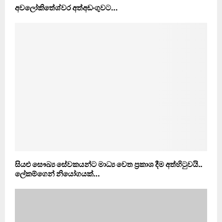
අවලෝකිතේශ්වර අත්අඩංගුවට…
සියළු සෞඛ්‍ය සේවකයන්ට මාධ්‍ය වෙත ප‍්‍රකාශ දීම අත්හිටුවයි..
ලේකම්ගෙන් නියෝගයක්…