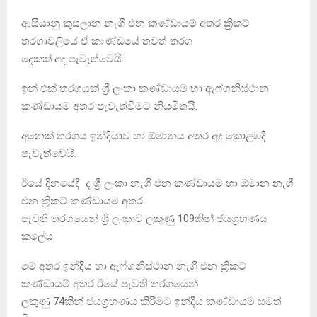
ආසියානු කුසලාන නැගී එන කණ්ඩායම් අතර ක්‍රිකට්
තරගාවලියේ ඒ කාණ්ඩයේ තවත් තරග
දෙකක් අද පැවැත්වෙයි.
ඉන් එක් තරගයක් ශ්‍රී ලංකා කණ්ඩායම හා ඇෆ්ගනිස්ථාන
කණ්ඩායම අතර පැවැත්වීමට නියමිතයි.
අනෙක් තරගය ඉන්දියාව හා ඕමානය අතර අද කොළඹදී
පැවැත්වෙයි.
ඊයේ දිනයේදී ද ශ්‍රී ලංකා නැගී එන කණ්ඩායම හා ඕමාන නැගී
එන ක්‍රිකට් කණ්ඩායම අතර
පැවති තරගයෙන් ශ්‍රී ලංකාව ලකුණු 109කින් ජයග්‍රහණය
කලේය.
මේ අතර ඉන්දීය හා ඇෆ්ගනිස්ථාන නැගී එන ක්‍රිකට්
කණ්ඩායම් අතර ඊයේ පැවති තරගයෙන්
ලකුණු 74කින් ජයග්‍රහණය කිරීමට ඉන්දීය කණ්ඩායම සමත්