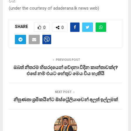
විය.
(under the courtesy of adaderana.lk news web)
SHARE
0
0
PREVIOUS POST
ඔබත් නිතරම හිසරදයෙන් වේදනා විදින කාන්තාවක්ද?
එසේ නම් එයට හේතුව මෙය විය හැකියි
NEXT POST
නිපුණතා ශ්‍රමිකයින්ට ඕස්ට්‍රේලියාවෙන් අලුත් ඉල්ලුමක්