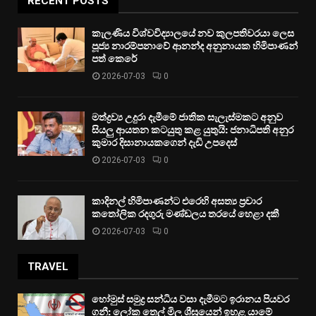
RECENT POSTS
කැලණිය විශ්වවිද්‍යාලයේ නව කුලපතිවරයා ලෙස
පූජ්‍ය නාරම්පනාවේ ආනන්ද අනුනායක හිමිපාණන්
පත් කෙරේ
2026-07-03
0
මත්ද්‍රව්‍ය උදුරා දැමීමේ ජාතික සැලැස්මකට අනුව
සියලු ආයතන කටයුතු කළ යුතුයි: ජනාධිපති අනුර
කුමාර දිසානායකගෙන් දැඩි උපදෙස්
2026-07-03
0
කාදිනල් හිමිපාණන්ට එරෙහි අසත්‍ය ප්‍රචාර
කතෝලික රදගුරු මණ්ඩලය තරයේ හෙළා දකී
2026-07-03
0
TRAVEL
හෝමුස් සමුද්‍ර සන්ධිය වසා දැමීමට ඉරානය පියවර
ගනී: ලෝක තෙල් මිල ශීඝ්‍රයෙන් ඉහළ යාමේ