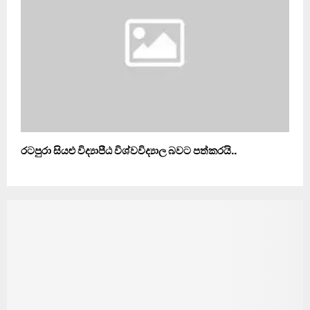
රටපුරා සියළු විද්‍යාපීඨ විශ්වවිද්‍යාල බවට පත්කරයි..