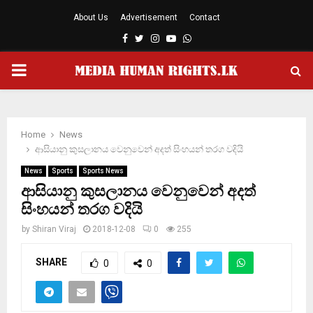
About Us
Advertisement
Contact
Facebook
Twitter
Instagram
Youtube
Whatsapp
PRIMARY
MENU
Home
News
ආසියානු කුසලානය වෙනුවෙන් අදත් සිංහයන් තරග වදියි
News
Sports
Sports News
ආසියානු කුසලානය වෙනුවෙන් අදත්
සිංහයන් තරග වදියි
by
Shiran Viraj
2018-12-08
0
255
SHARE
0
0