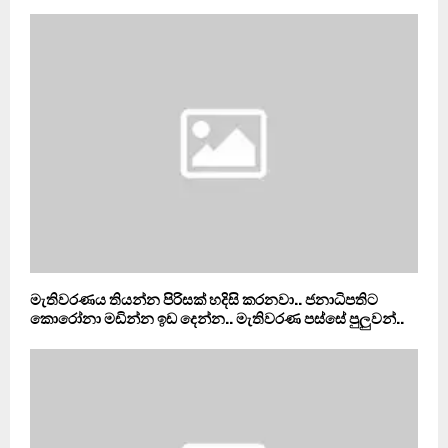
මැතිවරණය තියන්න පිරිසක් හදිසි කරනවා.. ජනාධිපතිට
කොරෝනා මඩින්න ඉඩ දෙන්න.. මැතිවරණ පස්සේ පුලුවන්..