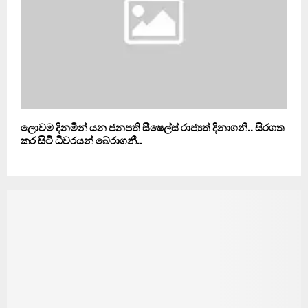
ලොවම දිනමින් යන ජනපති සීෂෙල්ස් රාජ්‍යත් දිනාගනී.. සිරගත
කර සිටි ධීවරයන් බේරාගනී..