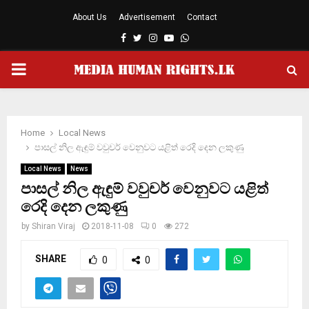
About Us
Advertisement
Contact
Facebook
Twitter
Instagram
Youtube
Whatsapp
PRIMARY
MENU
Home
Local News
පාසල් නිල ඇඳුම් වවුචර් වෙනුවට යළිත් රෙදි දෙන ලකුණු
Local News
News
පාසල් නිල ඇඳුම් වවුචර් වෙනුවට යළිත්
රෙදි දෙන ලකුණු
by
Shiran Viraj
2018-11-08
0
272
SHARE
0
0