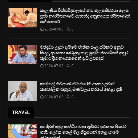
කැලණිය විශ්වවිද්‍යාලයේ නව කුලපතිවරයා ලෙස
පූජ්‍ය නාරම්පනාවේ ආනන්ද අනුනායක හිමිපාණන්
පත් කෙරේ
2026-07-03
0
මත්ද්‍රව්‍ය උදුරා දැමීමේ ජාතික සැලැස්මකට අනුව
සියලු ආයතන කටයුතු කළ යුතුයි: ජනාධිපති අනුර
කුමාර දිසානායකගෙන් දැඩි උපදෙස්
2026-07-03
0
කාදිනල් හිමිපාණන්ට එරෙහි අසත්‍ය ප්‍රචාර
කතෝලික රදගුරු මණ්ඩලය තරයේ හෙළා දකී
2026-07-03
0
TRAVEL
හෝමුස් සමුද්‍ර සන්ධිය වසා දැමීමට ඉරානය පියවර
ගනී: ලෝක තෙල් මිල ශීඝ්‍රයෙන් ඉහළ යාමේ
අවදානමක්