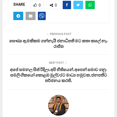
SHARE
0
0
PREVIOUS POST
සෞඛ්‍ය ඇමකිකම ගන්නැයි ජනාධිපති මට කතා කලේ නෑ-
රාජිත
NEXT POST
අපේ සමනල සිත් රිදිලා.අපි භීතියෙන්.අපෙන් සමාව ගනු-
සමලිංගිකයෝ කොළඹ මුල්වරට මාධ්‍ය හමුවක.ජනපතිට
තර්ජනය කරති.