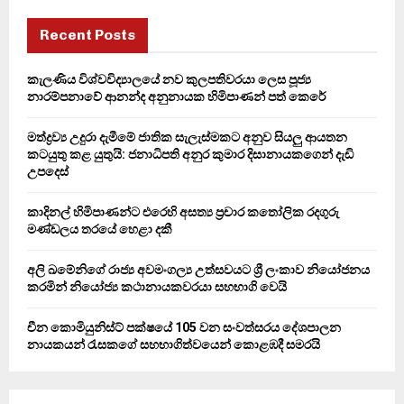
c
E
h
Recent Posts
f
A
o
කැලණිය විශ්වවිද්‍යාලයේ නව කුලපතිවරයා ලෙස පූජ්‍ය
r
R
නාරම්පනාවේ ආනන්ද අනුනායක හිමිපාණන් පත් කෙරේ
:
C
මත්ද්‍රව්‍ය උදුරා දැමීමේ ජාතික සැලැස්මකට අනුව සියලු ආයතන
කටයුතු කළ යුතුයි: ජනාධිපති අනුර කුමාර දිසානායකගෙන් දැඩි
H
උපදෙස්
කාදිනල් හිමිපාණන්ට එරෙහි අසත්‍ය ප්‍රචාර කතෝලික රදගුරු
මණ්ඩලය තරයේ හෙළා දකී
අලි ඛමේනිගේ රාජ්‍ය අවමංගල්‍ය උත්සවයට ශ්‍රී ලංකාව නියෝජනය
කරමින් නියෝජ්‍ය කථානායකවරයා සහභාගි වෙයි
චීන කොමියුනිස්ට් පක්ෂයේ 105 වන සංවත්සරය දේශපාලන
නායකයන් රැසකගේ සහභාගිත්වයෙන් කොළඹදී සමරයි