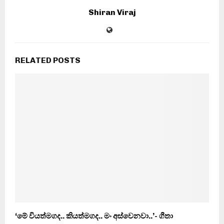
Shiran Viraj
RELATED POSTS
‘මේ වියත්මගද.. කියත්මගද.. මං අස්වෙනවා..’- ගීතා