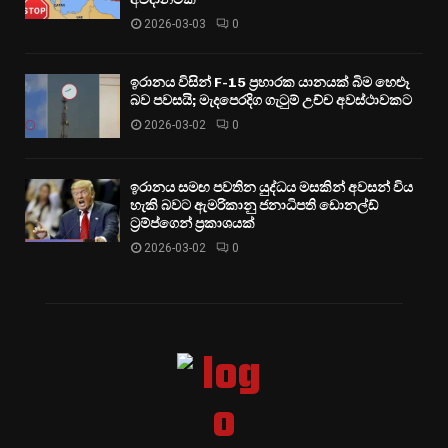
2026-03-03
0
ඉරානය විසින් F-15 ප්‍රහාරක යානයක් බිම හෙළූ
බව පවසයි; මැදපෙරදිග ගැටුම් උච්ච අවස්ථාවකට
2026-03-02
0
ඉරානය සමඟ පවතින යුද්ධය මසකින් අවසන් විය
හැකි බවට ඇමරිකානු ජනාධිපති ඩොනල්ඩ්
ට්‍රම්ප්ගෙන් ප්‍රකාශයක්
2026-03-02
0