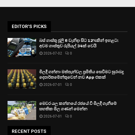
EDITOR'S PICKS
බස් ගාස්තු ජූලි 6 වැනිදා සිට 12%කින් ඉහළට:
අවම ගාස්තුව රුපියල් 34ක් වෙයි
2026-07-02
0
මිලදී ගන්නා මත්පැන්වල ප්‍රමිතිය සෙවීමට සුරාබදු
දෙපාර්තමේන්තුවෙන් නව App එකක්
2026-07-01
0
මෙවර යල කන්නයේ රජයේ වී මිලදී ගැනීමේ
සහතික මිල ගණන් මෙන්න
2026-07-01
0
RECENT POSTS