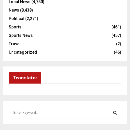
Local News
(4,750)
News
(8,438)
Political
(2,271)
Sports
(461)
Sports News
(457)
Travel
(2)
Uncategorized
(46)
Translate:
S
e
a
S
r