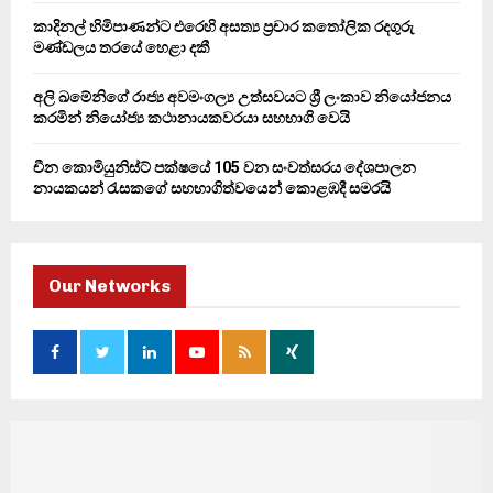
කාදිනල් හිමිපාණන්ට එරෙහි අසත්‍ය ප්‍රචාර කතෝලික රදගුරු
මණ්ඩලය තරයේ හෙළා දකී
අලි ඛමේනිගේ රාජ්‍ය අවමංගල්‍ය උත්සවයට ශ්‍රී ලංකාව නියෝජනය
කරමින් නියෝජ්‍ය කථානායකවරයා සහභාගි වෙයි
චීන කොමියුනිස්ට් පක්ෂයේ 105 වන සංවත්සරය දේශපාලන
නායකයන් රැසකගේ සහභාගිත්වයෙන් කොළඹදී සමරයි
Our Networks