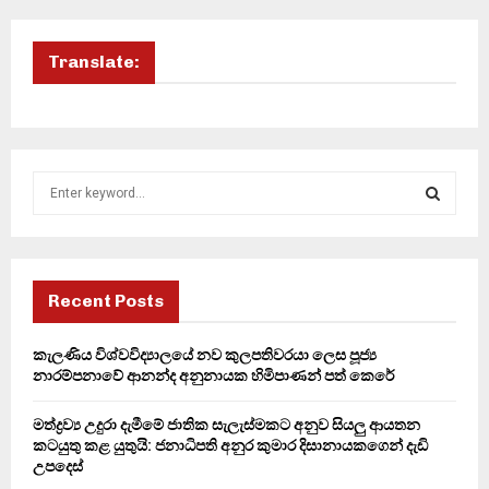
Translate:
S
e
a
S
r
c
E
h
Recent Posts
f
A
o
කැලණිය විශ්වවිද්‍යාලයේ නව කුලපතිවරයා ලෙස පූජ්‍ය
r
R
නාරම්පනාවේ ආනන්ද අනුනායක හිමිපාණන් පත් කෙරේ
:
C
මත්ද්‍රව්‍ය උදුරා දැමීමේ ජාතික සැලැස්මකට අනුව සියලු ආයතන
කටයුතු කළ යුතුයි: ජනාධිපති අනුර කුමාර දිසානායකගෙන් දැඩි
H
උපදෙස්