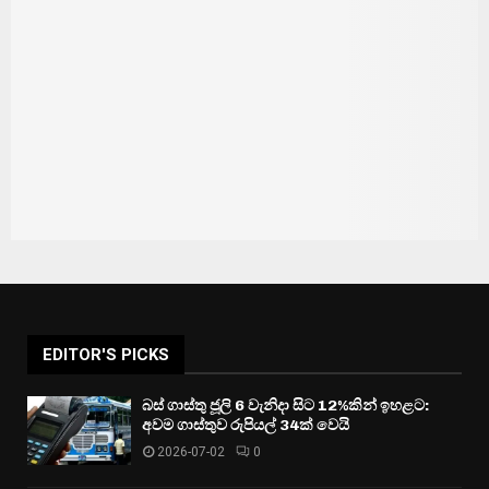
EDITOR'S PICKS
බස් ගාස්තු ජූලි 6 වැනිදා සිට 12%කින් ඉහළට:
අවම ගාස්තුව රුපියල් 34ක් වෙයි
2026-07-02
0