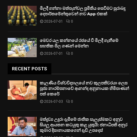
මිලදී ගන්නා මත්පැන්වල ප්‍රමිතිය සෙවීමට සුරාබදු
දෙපාර්තමේන්තුවෙන් නව App එකක්
2026-07-01
0
මෙවර යල කන්නයේ රජයේ වී මිලදී ගැනීමේ
සහතික මිල ගණන් මෙන්න
2026-07-01
0
RECENT POSTS
කැලණිය විශ්වවිද්‍යාලයේ නව කුලපතිවරයා ලෙස
පූජ්‍ය නාරම්පනාවේ ආනන්ද අනුනායක හිමිපාණන්
පත් කෙරේ
2026-07-03
0
මත්ද්‍රව්‍ය උදුරා දැමීමේ ජාතික සැලැස්මකට අනුව
සියලු ආයතන කටයුතු කළ යුතුයි: ජනාධිපති අනුර
කුමාර දිසානායකගෙන් දැඩි උපදෙස්