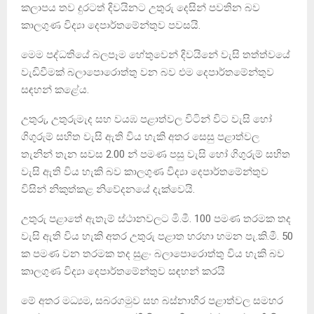
කලාපය තව දුරටත් දිවයිනට උතුරු දෙසින් පවතින බව
කාලගුණ විද්‍යා දෙපාර්තමේන්තුව පවසයි.
මෙම පද්ධතියේ බලපෑම හේතුවෙන් දිවයිනේ වැසි තත්ත්වයේ
වැඩිවීමක් බලාපොරොත්තු වන බව එම දෙපාර්තමේන්තුව
සඳහන් කළේය.
උතුරු, උතුරුමැද සහ වයඹ පළාත්වල විටින් විට වැසි හෝ
ගිගුරුම් සහිත වැසි ඇති විය හැකි අතර සෙසු පළාත්වල
තැනින් තැන සවස 2.00 න් පමණ පසු වැසි හෝ ගිගුරුම් සහිත
වැසි ඇති විය හැකි බව කාලගුණ විද්‍යා දෙපාර්තමේන්තුව
විසින් නිකුත්කළ නිවේදනයේ දැක්වෙයි.
උතුරු පළාතේ ඇතැම් ස්ථානවලට මි.මී. 100 පමණ තරමක තද
වැසි ඇති විය හැකි අතර උතුරු පළාත හරහා හමන පැ.කි.මී. 50
ක පමණ වන තරමක තද සුළං බලාපොරොත්තු විය හැකි බව
කාලගුණ විද්‍යා දෙපාර්තමේන්තුව සඳහන් කරයි
මේ අතර මධ්‍යම, සබරගමුව සහ බස්නාහිර පළාත්වල සමහර