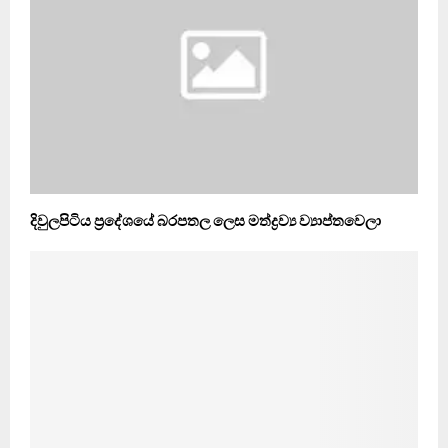
දිවුලපිටිය ප්‍රදේශයේ බරපතල ලෙස මත්ද්‍රව්‍ය ව්‍යාප්තවෙලා