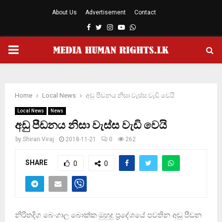
About Us
Advertisement
Contact
Facebook
Twitter
Instagram
Youtube
Whatsapp
PRIMARY
MENU
Home
Local News
අඩු පීඩනය නිසා වැස්ස වැඩි වෙයි
Local News
News
අඩු පීඩනය නිසා වැස්ස වැඩි වෙයි
by
Shiran Viraj
2018-11-21
0
262
SHARE
0
0
නිරිතදිග බෙංගාල බොක්ක මුහුදු ප්‍රදේශයේ පවතින අඩු පීඩන