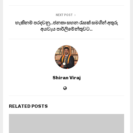
NEXT POST
හැකිනම් පරදවනු..ජනතා සහන රැසක් සමගින් අතුරු
අයවැය පාර්ලිමේන්තුවට..
Shiran Viraj
RELATED POSTS