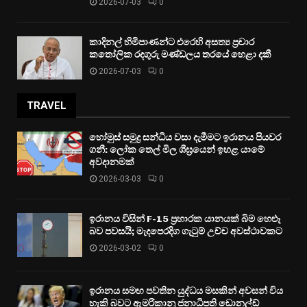
2026-07-03
0
කාදිනල් හිමිපාණන්ට එරෙහි අසත්‍ය ප්‍රචාර
කතෝලික රදගුරු මණ්ඩලය තරයේ හෙළා දකී
2026-07-03
0
TRAVEL
හෝමුස් සමුද්‍ර සන්ධිය වසා දැමීමට ඉරානය පියවර
ගනී: ලෝක තෙල් මිල ශීඝ්‍රයෙන් ඉහළ යාමේ
අවදානමක්
2026-03-03
0
ඉරානය විසින් F-15 ප්‍රහාරක යානයක් බිම හෙළූ
බව පවසයි; මැදපෙරදිග ගැටුම් උච්ච අවස්ථාවකට
2026-03-02
0
ඉරානය සමඟ පවතින යුද්ධය මසකින් අවසන් විය
හැකි බවට ඇමරිකානු ජනාධිපති ඩොනල්ඩ්