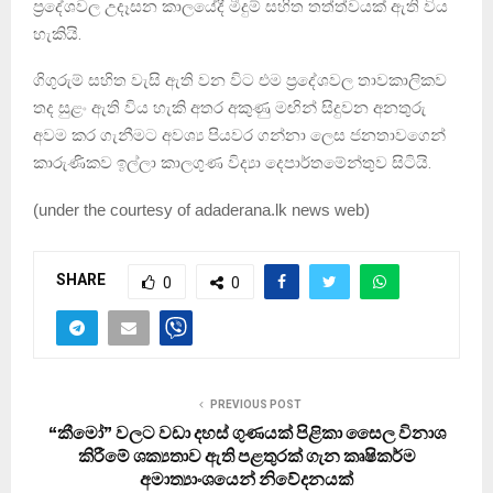
ප්‍රදේශවල උදෑසන කාලයේදී මීදුම් සහිත තත්ත්වයක් ඇති විය
හැකියි.
ගිගුරුම් සහිත වැසි ඇති වන විට එම ප්‍රදේශවල තාවකාලිකව
තද සුළං ඇති විය හැකි අතර අකුණු මඟින් සිදුවන අනතුරු
අවම කර ගැනීමට අවශ්‍ය පියවර ගන්නා ලෙස ජනතාවගෙන්
කාරුණිකව ඉල්ලා කාලගුණ විද්‍යා දෙපාර්තමේන්තුව සිටියි.
(
under the courtesy of adaderana.lk news web
)
SHARE
0
0
PREVIOUS POST
“කීමෝ” වලට වඩා දහස් ගුණයක් පිළිකා සෛල විනාශ
කිරීමේ ශක්‍යතාව ඇති පළතුරක් ගැන කෘෂිකර්ම
අමාත්‍යාංශයෙන් නිවේදනයක්