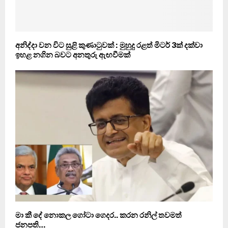
අනිද්දා වන විට සුළි කුණාටුවක් : මුහුදු රළත් මිටර් 3ක් දක්වා
ඉහළ නගින බවට අනතුරු ඇඟවීමක්
මා කී දේ නොකල ගෝටා ගෙදර.. කරන රනිල් තවමත්
ජනපති…