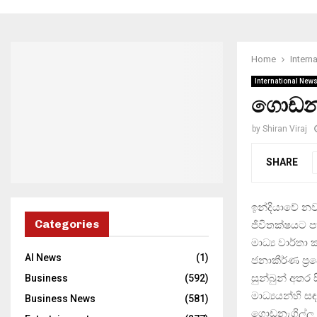
Home
Intern
International New
ගොඩනැ
by
Shiran Viraj
SHARE
ඉන්දියාවේ නව
Categories
ජිවිතක්ෂයට ප
මාධ්‍ය වාර්තා
AI News
(1)
ජනාකීර්ණ ප්‍
සුන්බුන් අතර 
Business
(592)
මාධ්‍යයන්හි ස
Business News
(581)
ගොඩනැගිල්ල ක