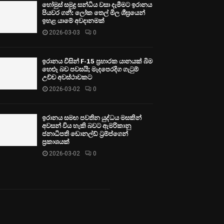
හෝමුස් සමුද්‍ර සන්ධිය වසා දැමීමට ඉරානය
පියවර ගනී: ලෝක තෙල් මිල ශීඝ්‍රයෙන්
ඉහළ යාමේ අවදානමක්
2026-03-03
0
ඉරානය විසින් F-15 ප්‍රහාරක යානයක් බිම
හෙළූ බව පවසයි; මැදපෙරදිග ගැටුම්
උච්ච අවස්ථාවකට
2026-03-02
0
ඉරානය සමඟ පවතින යුද්ධය මසකින්
අවසන් විය හැකි බවට ඇමරිකානු
ජනාධිපති ඩොනල්ඩ් ට්‍රම්ප්ගෙන්
ප්‍රකාශයක්
2026-03-02
0