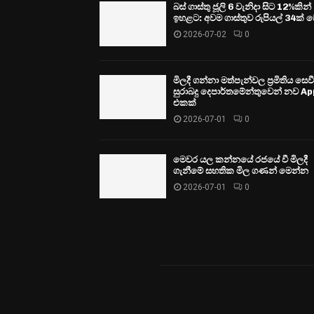
බස් ගාස්තු ජූලි 6 වැනිදා සිට 12%කින්
ඉහළට: අවම ගාස්තුව රුපියල් 34ක් ව
2026-07-02
0
මිලදී ගන්නා මත්පැන්වල ප්‍රමිතිය සෙ
සුරාබදු දෙපාර්තමේන්තුවෙන් නව Ap
එකක්
2026-07-01
0
මෙවර යල කන්නයේ රජයේ වී මිලදී
ගැනීමේ සහතික මිල ගණන් මෙන්න
2026-07-01
0