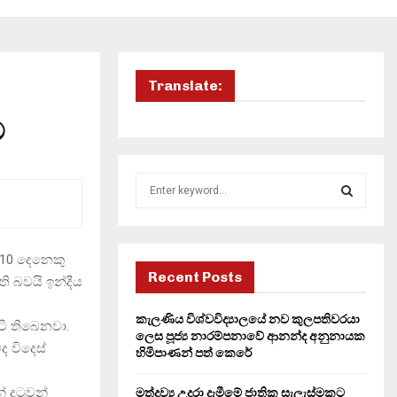
Translate:
ට
S
e
a
S
r
c
් 10 දෙනෙකු
E
h
Recent Posts
ි බවයි ඉන්දීය
f
A
o
කැලණිය විශ්වවිද්‍යාලයේ නව කුලපතිවරයා
ටී තිබෙනවා.
r
R
ලෙස පූජ්‍ය නාරම්පනාවේ ආනන්ද අනුනායක
ද විදෙස්
:
හිමිපාණන් පත් කෙරේ
C
 දුටුවන්
මත්ද්‍රව්‍ය උදුරා දැමීමේ ජාතික සැලැස්මකට