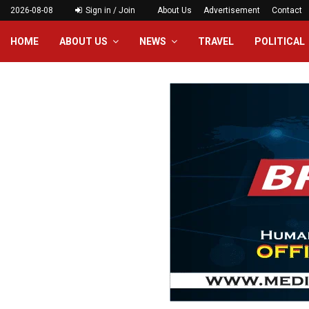
2026-08-08
Sign in / Join
About Us
Advertisement
Contact
HOME
ABOUT US
NEWS
TRAVEL
POLITICAL