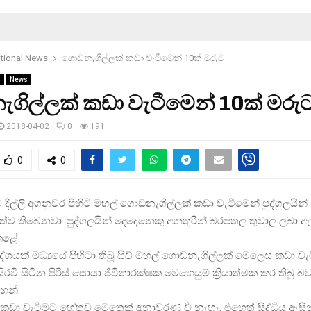
ational News
ගොඩනැගිල්ලක් කඩා වැටීමෙන් 10ක් මරුට
s
News
ගිල්ලක් කඩා වැටීමෙන් 10ක් මරු
2018-04-02
0
191
0
0
 දිල්ලි අගනුවර පිහිටි මහල් ගොඩනැගිල්ලක් කඩා වැටීමෙන් පුද්ගලයින
ත්ව තිබෙනවා. පුද්ගලයින් දෙදෙනෙකු අනතුරින් බරපතල තුවාල ලබා ඇත
 කළේ.
රදේශයක් මධ්‍යයේ පිහිටා තිබූ සිව් මහල් ගොඩනැගිල්ලක් මෙලෙස කඩා වැ
සිරවී සිටින පිරිස් සොයා ජිවිතාරක්ෂක මෙහෙයුම් ක්‍රියාත්මක කර තිබූ බව
ඳහන්.
ඩා වැටීමට හේතුව මෙතෙක් අනාවරණ වී නැහැ. එහෙත් සිද්ධිය ඇසින්