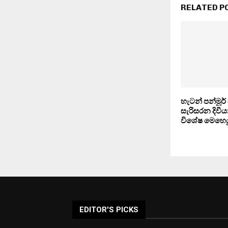
RELATED P
හැටන් පන්මූර
සැරිසරන දිවිය
විශේෂ මෙහෙය
EDITOR'S PICKS