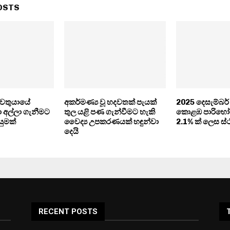
OSTS
් වතුයායේ
අකර්මණ්‍ය වූ හදවතක් පැයක්
2025 දෙසැම්බර
ා අල්ලා ගැනීමට
තුල යළි පණ ගැන්වීමට හැකි
කොළඹ පාරිභෝ
ුමක්
වෛද්‍ය උපකරණයක් හඳුන්වා
2.1% ක් ලෙස ස්
දෙයි
RECENT POSTS