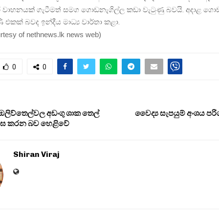
වාහනයක් ගැටීමත් සමග ගොඩනැගිල්ල කඩා වැටුණු බවයි. අදාළ ගො
එකක් බවද ඉන්දීය මාධ්‍ය වාර්තා කළා.
urtesy of nethnews.lk news web
)
0
0
ඔලිව්තෙල්වල අඩංගු ශාක තෙල්
වෛද්‍ය සැපයුම් අංශය 
ර්ඝ කරන බව හෙළිවේ
Shiran Viraj