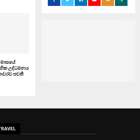
් මාසයේ
ගික උද්ධමනය
ථාවරව පවතී
TRAVEL