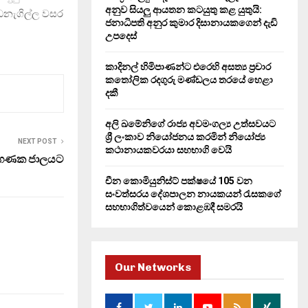
H
අනුව සියලු ආයතන කටයුතු කළ යුතුයි:
ඩනැගිල්ල වසර
ජනාධිපති අනුර කුමාර දිසානායකගෙන් දැඩි
උපදෙස්
කාදිනල් හිමිපාණන්ට එරෙහි අසත්‍ය ප්‍රචාර
කතෝලික රදගුරු මණ්ඩලය තරයේ හෙළා
දකී
අලි ඛමේනිගේ රාජ්‍ය අවමංගල්‍ය උත්සවයට
ශ්‍රී ලංකාව නියෝජනය කරමින් නියෝජ්‍ය
NEXT POST
කථානායකවරයා සහභාගි වෙයි
පරිගණක ජාලයට
චීන කොමියුනිස්ට් පක්ෂයේ 105 වන
සංවත්සරය දේශපාලන නායකයන් රැසකගේ
සහභාගිත්වයෙන් කොළඹදී සමරයි
Our Networks