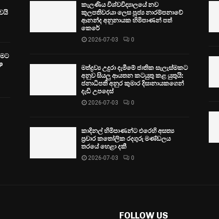
කැලණිය විශ්වවිද්‍යාලයේ නව
ෙයි
කුලපතිවරයා ලෙස පූජ්‍ය නාරම්පනාවේ
ආනන්ද අනුනායක හිමිපාණන් පත්
කෙරේ
2026-07-03
0
වීමට
p
මත්ද්‍රව්‍ය උදුරා දැමීමේ ජාතික සැලැස්මකට
අනුව සියලු ආයතන කටයුතු කළ යුතුයි:
ජනාධිපති අනුර කුමාර දිසානායකගෙන්
දැඩි උපදෙස්
2026-07-03
0
කාදිනල් හිමිපාණන්ට එරෙහි අසත්‍ය
ප්‍රචාර කතෝලික රදගුරු මණ්ඩලය
තරයේ හෙළා දකී
2026-07-03
0
FOLLOW US