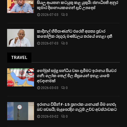
සියලු ආයතන කටයුතු කළ යුතුයි: ජනාධිපති අනුර
කුමාර දිසානායකගෙන් දැඩි උපදෙස්
2026-07-03
0
කාදිනල් හිමිපාණන්ට එරෙහි අසත්‍ය ප්‍රචාර
කතෝලික රදගුරු මණ්ඩලය තරයේ හෙළා දකී
2026-07-03
0
TRAVEL
හෝමුස් සමුද්‍ර සන්ධිය වසා දැමීමට ඉරානය පියවර
ගනී: ලෝක තෙල් මිල ශීඝ්‍රයෙන් ඉහළ යාමේ
අවදානමක්
2026-03-03
0
ඉරානය විසින් F-15 ප්‍රහාරක යානයක් බිම හෙළූ
බව පවසයි; මැදපෙරදිග ගැටුම් උච්ච අවස්ථාවකට
2026-03-02
0