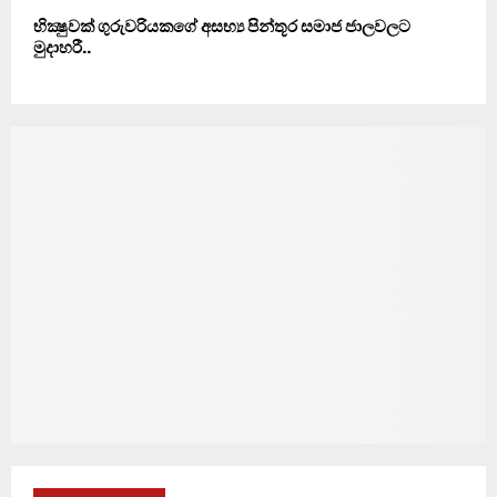
භික්‍ෂුවක් ගුරුවරියකගේ අසභ්‍ය පින්තූර සමාජ ජාලවලට
මුදාහරී..