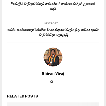
“දවල්ට වැඩිපුර වතුර බොන්න” වෛද්‍යවරුන් උපදෙස්
දෙයි
NEXT POST
රෝග සහිත සතුන් ජාතික වනෝද්‍යානවලට මුදා හරින අයට
වැඩ වරදින ලකුණු
Shiran Viraj
RELATED POSTS