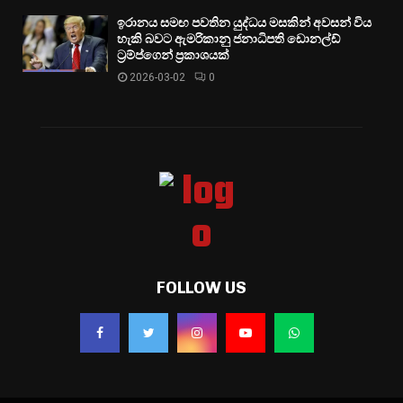
ඉරානය සමඟ පවතින යුද්ධය මසකින් අවසන් විය
හැකි බවට ඇමරිකානු ජනාධිපති ඩොනල්ඩ්
ට්‍රම්ප්ගෙන් ප්‍රකාශයක්
2026-03-02
0
FOLLOW US