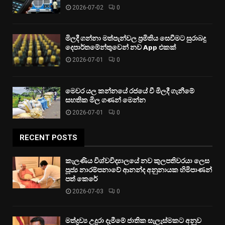
2026-07-02
0
මිලදී ගන්නා මත්පැන්වල ප්‍රමිතිය සෙවීමට සුරාබදු
දෙපාර්තමේන්තුවෙන් නව App එකක්
2026-07-01
0
මෙවර යල කන්නයේ රජයේ වී මිලදී ගැනීමේ
සහතික මිල ගණන් මෙන්න
2026-07-01
0
RECENT POSTS
කැලණිය විශ්වවිද්‍යාලයේ නව කුලපතිවරයා ලෙස
පූජ්‍ය නාරම්පනාවේ ආනන්ද අනුනායක හිමිපාණන්
පත් කෙරේ
2026-07-03
0
මත්ද්‍රව්‍ය උදුරා දැමීමේ ජාතික සැලැස්මකට අනුව