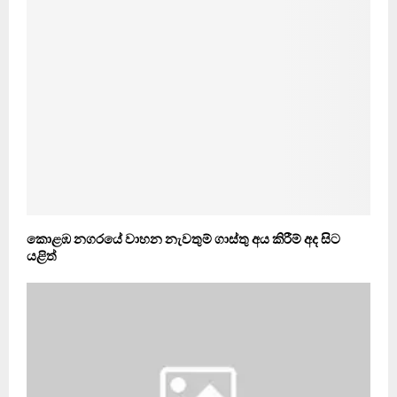
කොළඹ නගරයේ වාහන නැවතුම් ගාස්තු අය කිරීම් අද සිට
යළිත්