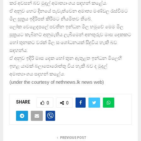
කර අවසන් බව මුදල් අමාත්‍යාංශය සඳහන් කළේය.
ඒ අනුව හෙට දිනයේ පැවැත්වෙන අමාත්‍ය මණ්ඩල රැස්වීමට
මිල සූත්‍රය ඉදිරිපත් කිරීමට නියමිතව තිබේ.
ලෝක වෙළෙදපලේ පවතින ඉන්ධන මිල හමුවේ මෙම මිල
සූත්‍රයට කැබිනට් අනුමැතිය ලැබීමෙන් අනතුරුව මාස දෙකකට
හෝ තුනකට වරක් මිල සංශෝධනයක් සිදුවිය හැකි බව
සඳහන්ය.
ඒ අනුව ඉදිරි මාස දෙක හෝ තුන ඇතුළත ඉන්ධන මිලෙහි
ඉහළ යාමක් බලාපොරොත්තු විය හැකි බව ද මුදල්
අමාත්‍යාංශය සදහන් කළේය.
(
under the courtesy of nethnews.lk news web
)
SHARE
0
0
PREVIOUS POST