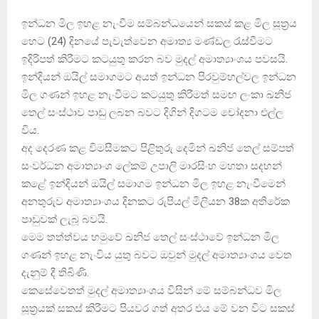
ඉන්ධන මිල ඉහළ නැංවීම සම්බන්ධයෙන් සකස් කළ මිල සූත්‍රය
හෙට (24) දිනයේ පැවැත්වෙන අමාත්‍ය මණ්ඩල රැස්වීමට
ඉදිරිපත් කිරීමට කටයුතු කරන බව මුදල් අමාත්‍යාංශය පවසයි.
ඉන්දියන් ඔයිල් සමාගමට අයත් ඉන්ධන පිරවුම්හල්වල ඉන්ධන
මිල ගණන් ඉහළ නැංවීමට කටයුතු කිරීමත් සමඟ ලංකා ඛනිජ
තෙල් සංස්ථාව පාඩු ලබන බවට දිගින් දිගටම චෝදනා එල්ල
විය.
අද දෙරණ කළ විමසීමකට පිළිතුරු දෙමින් ඛනිජ තෙල් සම්පත්
සංවර්ධන අමාත්‍යාංශ ලේකම් උපාලි මාරසිංහ මහතා සදහන්
කළේ ඉන්දියන් ඔයිල් සමාගම ඉන්ධන මිල ඉහළ නැංවීමෙන්
අනතුරුව අමාත්‍යාංශය දිනකට රුපියල් මිලියන 38ක අතිරේක
පාඩුවක් ලැබූ බවයි.
මෙම තත්ත්වය හමුවේ ඛනිජ තෙල් සංස්ථාවේ ඉන්ධන මිල
ගණන් ඉහළ නැංවිය යුතු බවට ඔවුන් මුදල් අමාත්‍යාංශය වෙත
දැනුම් දී තිබිණි.
කෙසේවෙතත් මුදල් අමාත්‍යාංශය විසින් මේ සම්බන්ධව මිල
සූත්‍රයක් සකස් කිරීමට පියවර ගත් අතර එය මේ වන විට සකස්