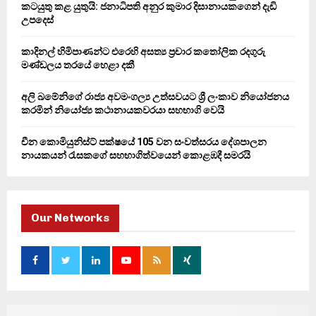
කටයුතු කළ යුතුයි: ජනාධිපති අනුර කුමාර දිසානායකගෙන් දැඩි
H
උපදෙස්
කාදිනල් හිමිපාණන්ට එරෙහි අසත්‍ය ප්‍රචාර කතෝලික රදගුරු
මණ්ඩලය තරයේ හෙළා දකී
අලි ඛමේනිගේ රාජ්‍ය අවමංගල්‍ය උත්සවයට ශ්‍රී ලංකාව නියෝජනය
කරමින් නියෝජ්‍ය කථානායකවරයා සහභාගි වෙයි
චීන කොමියුනිස්ට් පක්ෂයේ 105 වන සංවත්සරය දේශපාලන
නායකයන් රැසකගේ සහභාගිත්වයෙන් කොළඹදී සමරයි
Our Networks