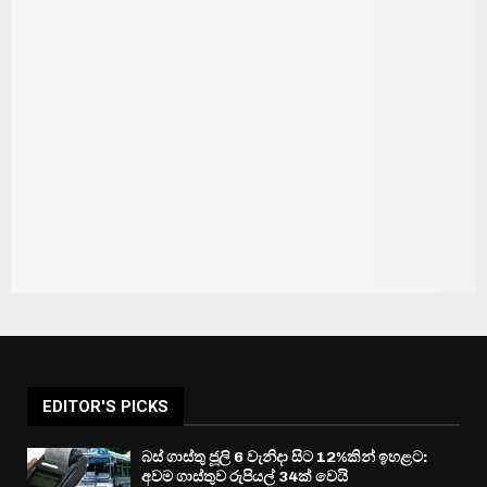
EDITOR'S PICKS
බස් ගාස්තු ජූලි 6 වැනිදා සිට 12%කින් ඉහළට:
අවම ගාස්තුව රුපියල් 34ක් වෙයි