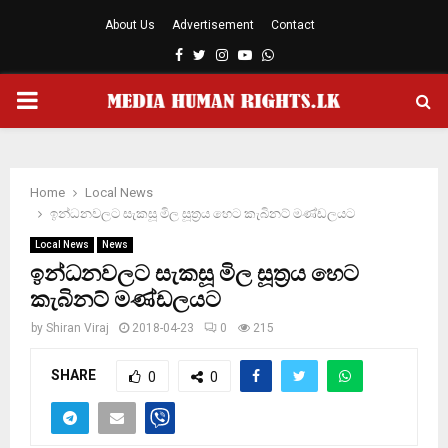
About Us
Advertisement
Contact
Facebook
Twitter
Instagram
Youtube
Whatsapp
PRIMARY
MENU
Home
Local News
ඉන්ධනවලට සැකසූ මිල සූත්‍රය හෙට කැබිනට් මණ්ඩලයට
Local News
News
ඉන්ධනවලට සැකසූ මිල සූත්‍රය හෙට
කැබිනට් මණ්ඩලයට
by
Shiran Viraj
2018-04-23
0
215
SHARE
0
0