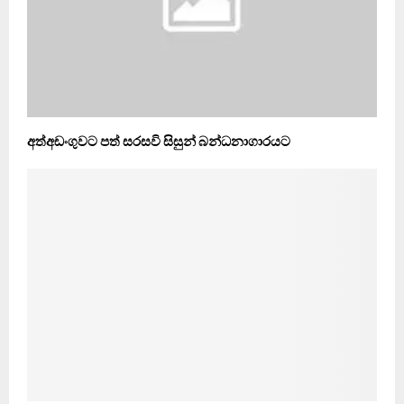
අත්අඩංගුවට පත් සරසවි සිසුන් බන්ධනාගාරයට