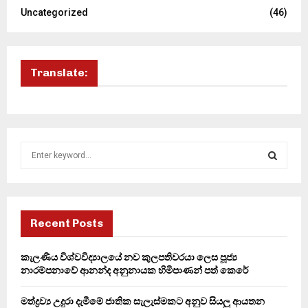
Uncategorized
(46)
Translate:
S
e
a
S
r
c
E
h
Recent Posts
f
A
o
කැලණිය විශ්වවිද්‍යාලයේ නව කුලපතිවරයා ලෙස පූජ්‍ය
r
R
නාරම්පනාවේ ආනන්ද අනුනායක හිමිපාණන් පත් කෙරේ
:
C
මත්ද්‍රව්‍ය උදුරා දැමීමේ ජාතික සැලැස්මකට අනුව සියලු ආයතන