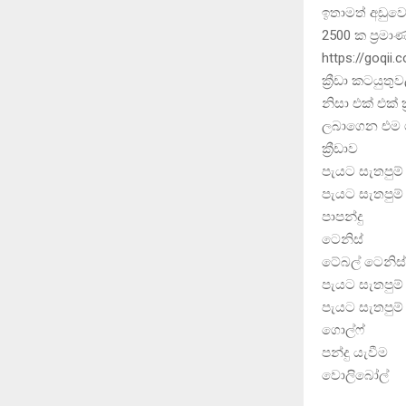
ඉතාමත් අඩුව
2500 ක ප්‍රම
https://goqii.
ක්‍රීඩා කටයු
නිසා එක් එක් 
ලබාගෙන එම ශක
ක්‍රීඩ
පැයට සැත
පැයට සැතපුම
පා
ටෙ
ටේබ
පැයට සැත
පැයට සැතපුම
ගො
පන්
වො