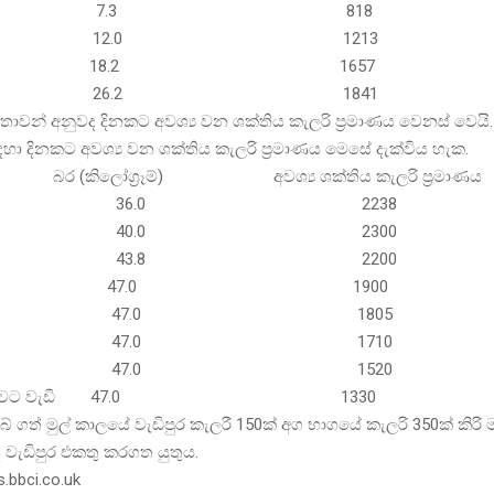
 7 – 12 7.3 818
ුදු 1 – 3 12.0 1213
ුදු 4 -6 18.2 1657
ුදු 7 – 9 26.2 1841
්තාවන් අනුවද දිනකට අවශ්‍ය වන ශක්තිය කැලරි ප්‍රමාණය වෙනස් වෙයි.
හා දිනකට අවශ්‍ය වන ශක්තිය කැලරි ප්‍රමාණය මෙසේ දැක්විය හැක.
කිලෝග්‍රෑම්) අවශ්‍ය ශක්තිය කැලරි ප්‍රමාණය
ුදු 10-12 36.0 2238
ුදු 13-15 40.0 2300
ුදු 16-19 43.8 2200
ුදු 20-30 47.0 1900
ුදු 40-49 47.0 1805
ුදු 50-59 47.0 1710
ුදු 60-69 47.0 1520
ු හැත්තෑවට වැඩි 47.0 1330
් ගත් මුල් කාලයේ වැඩිපුර කැලරී 150ක් අග භාගයේ කැලරි 350ක් කි
ද වැඩිපුර එකතු කරගත යුතුය.
s.bbci.co.uk