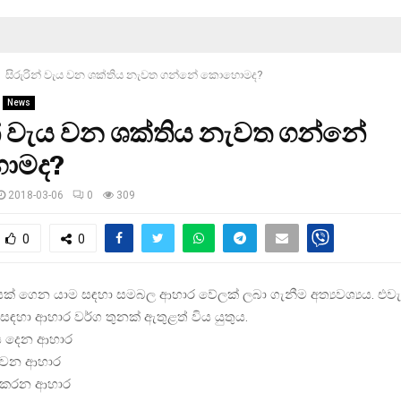
සිරුරින් වැය වන ශක්තිය නැවත ගන්නේ කොහොමද?
News
න් වැය වන ශක්තිය නැවත ගන්නේ
ොමද?
2018-03-06
0
309
0
0
යක් ගෙන යාම සඳහා සමබල ආහාර වේලක් ලබා ගැනීම අත්‍යවශ්‍යය. එ
ඳහා ආහාර වර්ග තුනක් ඇතුළත් විය යුතුය.
ිය දෙන ආහාර
ංවන ආහාර
ා කරන ආහාර