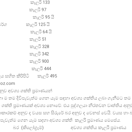
ට කැලරි 133
ල් කැලරි 97
කැලරි 95 යි
ල වර්ග කැලරි 125 යි
ෙල් කැලරි 64 යි
ුලු කැලරි 51
න් කැලරි 328
ඟු කැලරි 342
ල් කැලරි 900
 කැලරි 444
ය සහිත කිරිපිටි කැලරි 495
oroz.com
ව අවශ්‍ය ශක්ති ප්‍රමාණයන්
හා ම තම දිවිපැවැත්ම ගෙන යෑම සඳහා අවශ්‍ය ශක්තිය ලබා ගැනීමට ත
ක්ති ප්‍රමාණයක් අවශ්‍ය නොවේ. එය පුද්ගලයා නිරතවන වෘත්තිය අනු
ියාකාරකම් අනුව ද වයස සහ සිරුරේ බර අනුව ද වෙනස් වෙයි. වයස හා 
පැවැත්ම ගෙන යෑම සඳහා අවශ්‍ය ශක්ති කැලරි ප්‍රමාණය මෙසේය.
කිලෝග්‍රෑම්) අවශ්‍ය ශක්තිය කැලරි ප්‍රමාණය