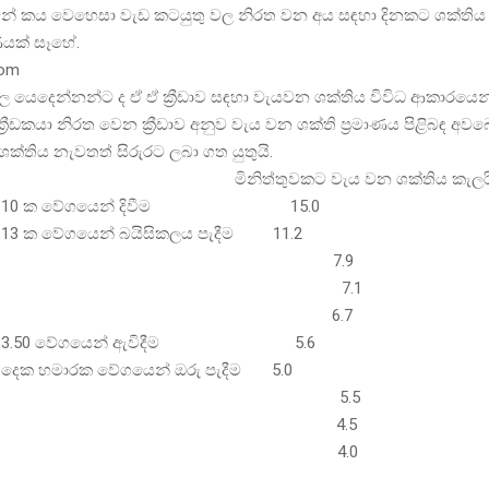
ෙන් කය වෙහෙසා වැඩ කටයුතු වල නිරත වන අය සඳහා දිනකට ශක්තිය 
ාණයක් සෑහේ.
com
තුවල යෙදෙන්නන්ට ද ඒ ඒ ක්‍රීඩාව සඳහා වැයවන ශක්තිය විවිධ ආකාරයෙන
ක්‍රීඩකයා නිරත වෙන ක්‍රීඩාව අනුව වැය වන ශක්ති ප්‍රමාණය පිළිබඳ අ
්තිය නැවතත් සිරුරට ලබා ගත යුතුයි.
ාව මිනිත්තුවකට වැය වන ශක්තිය කැලර
පුම් 10 ක වේගයෙන් දිවීම 15.0
් 13 ක වේගයෙන් බයිසිකලය පැදීම 11.2
පන්දු 7.9
නිස් 7.1
ල් ටෙනිස් 6.7
පුම් 3.50 වේගයෙන් ඇවිදීම 5.6
් දෙක හමාරක වේගයෙන් ඔරු පැදීම 5.0
ල්ෆ් 5.5
දු යැවීම 4.5
ලිබෝල් 4.0