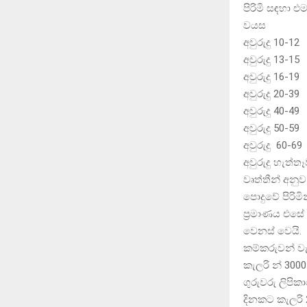
පිරිමි සඳහා එ
වයස බර 
අවුර
අවුර
අවුර
අවුර
අවුර
අවුර
අවුර
අවුරුද
වෘත්තීන් අනුව
පොදුවේ පිරිම
ප්‍රමාණය එසේ
වෙනස් වෙයි.
කම්කරුවන් ව
කැලරි න් 3000
ගුරුවරු ලිපි
දිනකට කැලරි 2