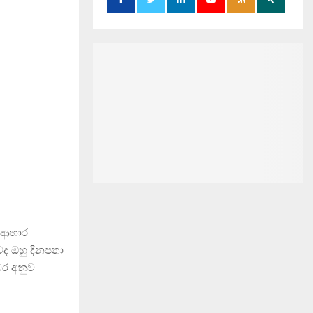
ම ආහාර
වද ඔහු දිනපතා
බර අනුව