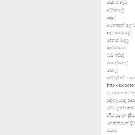
කොස් ඇ
අර්තාප
දෙල් 
අනෙකුත් අ
අලු කෙස
කොස් මද
කුරක්ක
බඩ ඉරි
පොල්තෙ
පොල්
සම්පූර්ණ යොද
http://s.doct
වයස හා බර අනු
පුද්ගලයකු සඳ
වේලෙන් එකම ශ
නියැලෙන ක්‍ර
කෙනකුගේ දිවි
වයස බර (