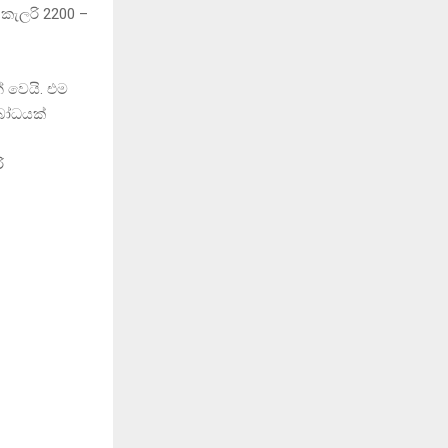
කැලරි 2200 –
් වෙයි. එම
වබෝධයක්
ි