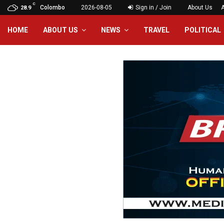
C
Colombo
2026-08-05
Sign in / Join
About Us
28.9
HOME
ABOUT US
NEWS
TRAVEL
POLITICAL