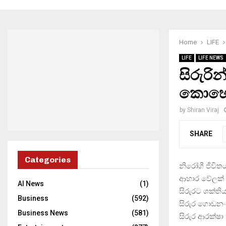
Home
LIFE
LIFE
LIFE NEWS
සිරුරි
කොහ
by
Shiran Viraj
SHARE
Categories
නිරෝගී ජීවිත
ආහාර වේලක් ස
AI News
(1)
සිරුරට ශක්ත
Business
(592)
සිරුර ගොඩන
Business News
(581)
සිරුර ආරක්ෂ