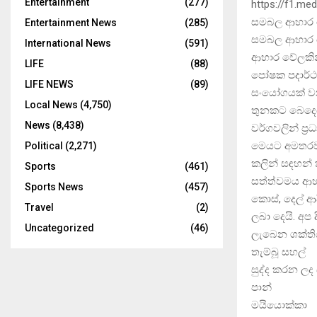
Entertainment
(277)
https://f1.me
සමබල ආහාර ව
Entertainment News
(285)
සමබල ආහාර ව
International News
(591)
ආහාර වේලකින්
LIFE
(88)
පෝෂක පදාර්ථය 
LIFE NEWS
(89)
සංයෝගයක් වන
Local News
(4,750)
තුනකට බෙදෙයි.
News
(8,438)
වර්ගවලින් ප්‍
මෙයට අමතරව 
Political
(2,271)
කලින් සඳහන් 
Sports
(461)
සත්ත්වමය ආහා
Sports News
(457)
කොස්, දෙල් ආද
Travel
(2)
ලබා දෙයි. අප
Uncategorized
(46)
ලැබෙන ශක්තිය
තැම්බූ 
සුද්ද කරන 
පාන්
මයියොක