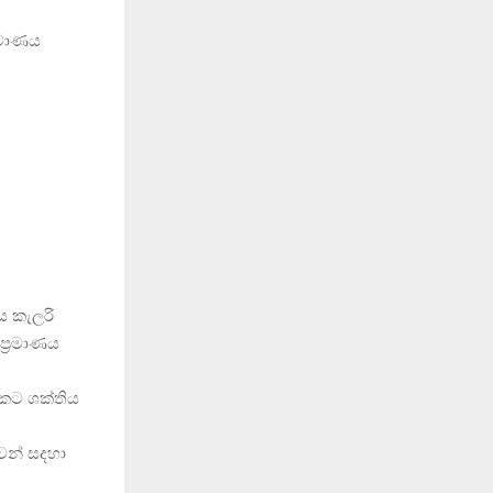
මාණය
ය කැලරි
ප්‍රමාණය
නකට ශක්තිය
වන් සදහා