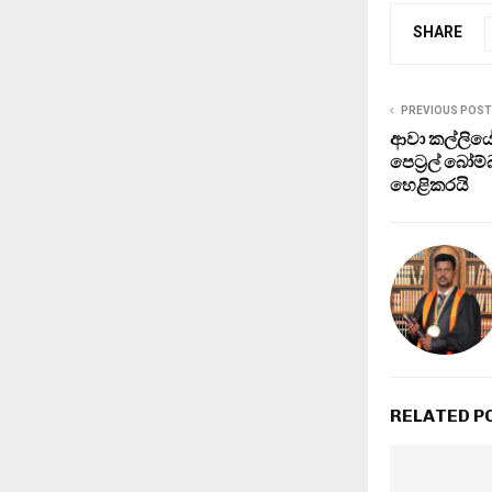
SHARE
PREVIOUS POST
ආවා කල්ලියේ
පෙට්‍රල් බෝම
හෙළිකරයි
RELATED P