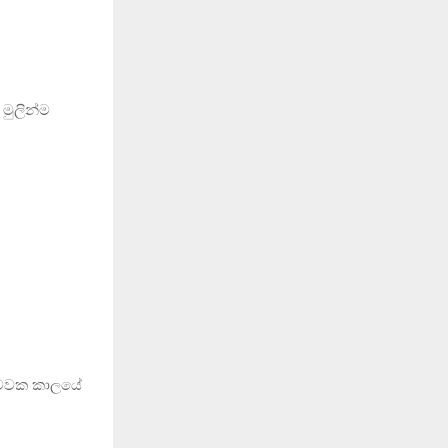
 මුලින්ම
රි මවක කාලයේ