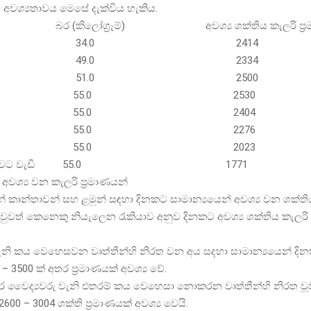
ම අවශ්‍යතාවය මෙසේ දැක්විය හැකිය.
(කිලෝග්‍රෑම්) අවශ්‍ය ශක්තිය කැලරි ප්‍ර
ුදු 10-12 34.0 2414
ුදු 13-15 49.0 2334
ුදු 16-19 51.0 2500
ුදු 20-39 55.0 2530
ුදු 40-49 55.0 2404
ුදු 50-59 55.0 2276
ුදු 60-69 55.0 2023
ු හැත්තෑවට වැඩි 55.0 1771
 අවශ්‍ය වන කැලරි ප්‍රමාණයන්
ින් කාන්තාවන් සහ ළමුන් සඳහා දිනකට සාමාන්‍යයෙන් අවශ්‍ය වන ශක්ති
 වුවත් කෙනෙකු නියැලෙන රැකියාව අනුව දිනකට අවශ්‍ය ශක්තිය කැලරි 
ැනි කය වෙහෙසවන වෘත්තීන්හි නිරත වන අය සදහා සාමාන්‍යයෙන් දි
 – 3500 ක් අතර ප්‍රමාණයක් අවශ්‍ය වේ.
කාර වෛද්‍යවරු වැනි එතරම් කය වෙහෙසා නොකරන වෘත්තීන්හි නිරත වූ
600 – 3004 ශක්ති ප්‍රමාණයක් අවශ්‍ය වෙයි.