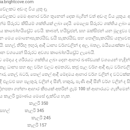
dia.brightcove.com
ේලකට අඩංගු විය යුතු දෑ
ේලකට මෙම ආහාර වර්ග තුනෙන් දෙක බැගින් වත් අඩංගු විය යුතුය. 
ම සිරුරට කිසියම් ශක්තියක් ලබා දෙයි. මෙලෙස සිරුරට ශක්තිය ලබා ද
කාබෝහයිඩ්‍රේට් වෙයි. කාබන්, හයිඩ්‍රජන්, සහ ඔක්සිජන් යන මූලද්‍රව්‍ය
 මෙය මොනොසැකරයිඩ්, ඩයි සැකරයිඩ්, සහ පොලිසැකරයිඩ් යනුවෙ
 සහල්, තිරිඟු ඉඟුරු ආදී ධාන්‍ය වර්ගවලින් ද අල, බතල, මයියොක්කා ව
රධාන වශයෙන් සිරුරට අවශ්‍ය කාබෝහයිඩ්‍රේට් ලැබෙයි.
මේදය ද ශරීරයට ශක්තිය ලබා දෙන ආහාර ඛණ්ඩයක් වශයෙන් හැඳින්
කළ ධාන්‍ය සහ අල වර්ග වලට අමතරව, කජු පැල වර්ග ආදී ඇට වර්ගවලි
ර, තෙල්, බටර්, පොල් තෙල් ආදී මේදමය ආහාර වර්ග වලින් ද වට්ටක්ක
ී එළවළු සහ පළතුරු වලින් ද සීනි, හකුරු, පැණි ආදී සීනි වර්ග වලින් ද 
 දිනපතා ගන්නා ආහාර කීපයක් අතරින් ග්‍රෑම් 100 ක් ආහාරයට ගැනීමෙන්
 කැලරි ප්‍රමාණය මෙසේ දැක්විය හැක.
සහල් කැලරි 350
ලද සහල් කැලරි 345
 කැලරි 245
්කා කැලරි 157