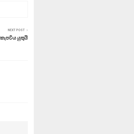
NEXT POST
කැපවිය යුතුයි