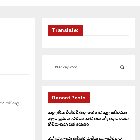
Translate:
S
e
a
S
r
c
E
h
Recent Posts
වැනි සමබල
f
A
o
කැලණිය විශ්වවිද්‍යාලයේ නව කුලපතිවරයා
r
R
ලෙස පූජ්‍ය නාරම්පනාවේ ආනන්ද අනුනායක
:
හිමිපාණන් පත් කෙරේ
C
මත්ද්‍රව්‍ය උදුරා දැමීමේ ජාතික සැලැස්මකට