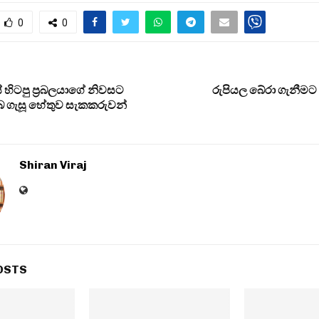
0
0
 හිටපු ප්‍රබලයාගේ නිවසට
රුපියල බේරා ගැනීමට 
්බ ගැසූ හේතුව සැකකරුවන්
Shiran Viraj
OSTS