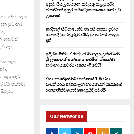
H
අනුව සියලු ආයතන කටයුතු කළ යුතුයි:
ජනාධිපති අනුර කුමාර දිසානායකගෙන් දැඩි
උපදෙස්
අප ගන්නා සෑම
ෙන ප්‍රධානම
කාදිනල් හිමිපාණන්ට එරෙහි අසත්‍ය ප්‍රචාර
 වල
කතෝලික රදගුරු මණ්ඩලය තරයේ හෙළා
න් කොටස්
දකී
ැනි අල
අලි ඛමේනිගේ රාජ්‍ය අවමංගල්‍ය උත්සවයට
ශ්‍රී ලංකාව නියෝජනය කරමින් නියෝජ්‍ය
විය හැක.
කථානායකවරයා සහභාගි වෙයි
න් ද
ා, පැපොල්,
චීන කොමියුනිස්ට් පක්ෂයේ 105 වන
සිරුරට ශක්තිය
සංවත්සරය දේශපාලන නායකයන් රැසකගේ
සහභාගිත්වයෙන් කොළඹදී සමරයි
 සිරුරට
Our Networks