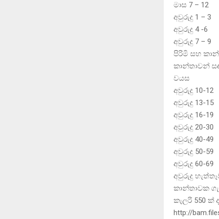
මාස
අවුර
අවුර
අවුර
පිරිමි සහ කාන
කාන්තාවන් සඳ
වයස බර (
අවුර
අවුර
අවුර
අවුර
අවුර
අවුර
අවුර
අවුරුද
කාන්තාවක ගැබ
කැලරි 550 ක් 
http://bam.file