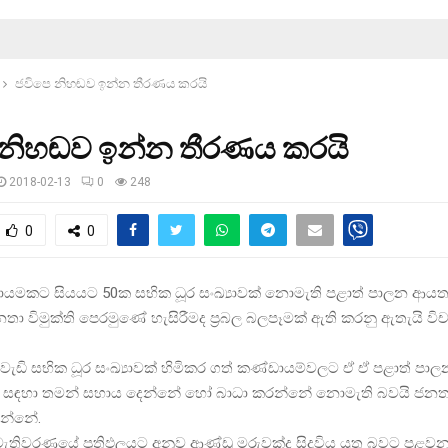
ජවිපෙ නිහඬව ඉන්න තීරණය කරයි
 නිහඬව ඉන්න තීරණය කරයි
2018-02-13
0
248
0
0
ඩායමකට සියයට 50ක සභික ධූර සංඛ්‍යාවක් නොමැති පළාත් පාලන 
ජනතා විමුක්ති පෙරමුණේ හැසිරීමද ප‍්‍රබල බලපෑමක් ඇති කරනු ඇතැයි ව
ැඩි සභික ධූර සංඛ්‍යාවක් හිමිකර ගත් කණ්ඩායම්වලට ඒ ඒ පළාත් 
ීම සඳහා තමන් සහාය දෙන්නේ හෝ බාධා කරන්නේ නොමැති බවයි ජනතා 
න්නේ.
ැතිවරණයේ ප‍්‍රතිඵලයට අනුව ආණ්ඩු මරුවක්ද සිදුවිය යුතු බවට පළව