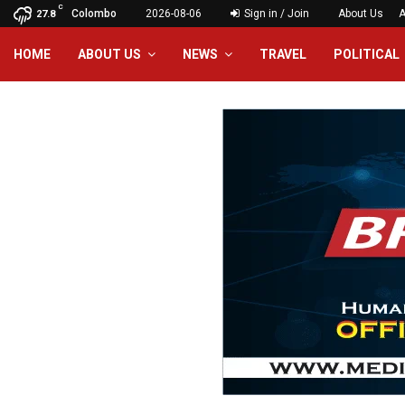
C
Colombo
2026-08-06
Sign in / Join
About Us
A
27.8
HOME
ABOUT US
NEWS
TRAVEL
POLITICAL