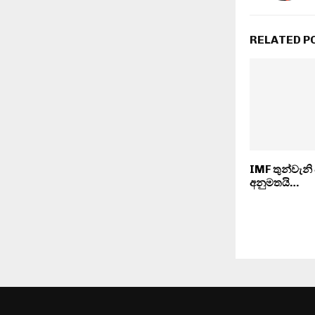
RELATED P
IMF තුන්වැනි
අනුමතයි…