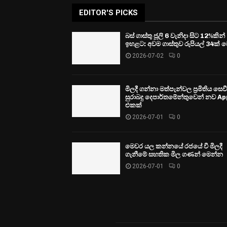
EDITOR'S PICKS
බස් ගාස්තු ජූලි 6 වැනිදා සිට 12%කින්
ඉහළට: අවම ගාස්තුව රුපියල් 34ක් ව
2026-07-02
0
මිලදී ගන්නා මත්පැන්වල ප්‍රමිතිය සෙ
සුරාබදු දෙපාර්තමේන්තුවෙන් නව Ap
එකක්
2026-07-01
0
මෙවර යල කන්නයේ රජයේ වී මිලදී
ගැනීමේ සහතික මිල ගණන් මෙන්න
2026-07-01
0