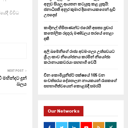
H
අනුව සියලු ආයතන කටයුතු කළ යුතුයි:
ජනාධිපති අනුර කුමාර දිසානායකගෙන් දැඩි
ේදී විවිධ
උපදෙස්
කාදිනල් හිමිපාණන්ට එරෙහි අසත්‍ය ප්‍රචාර
කතෝලික රදගුරු මණ්ඩලය තරයේ හෙළා
දකී
අලි ඛමේනිගේ රාජ්‍ය අවමංගල්‍ය උත්සවයට
ශ්‍රී ලංකාව නියෝජනය කරමින් නියෝජ්‍ය
කථානායකවරයා සහභාගි වෙයි
NEXT POST
චීන කොමියුනිස්ට් පක්ෂයේ 105 වන
 මහින්දට දුන්
සංවත්සරය දේශපාලන නායකයන් රැසකගේ
බලය
සහභාගිත්වයෙන් කොළඹදී සමරයි
Our Networks