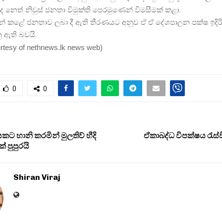
 නෙත් නිවුස් ජනතා විමුක්ති පෙරමුණෙන් විමසීමක් කළා.
හන් කළේ ජනතාව ලබා දී ඇති තීරණයට අනුව ඒ ඒ දේශපාලන පක්ෂ ඉදිරිය
නු ඇති බවයි.
urtesy of nethnews.lk news web
)
0
0
කට හානි කරමින් මුලතිව් හීදි
ඒකාබද්ධ විපක්ෂය රැස්වී
 පුපුරයි
Shiran Viraj