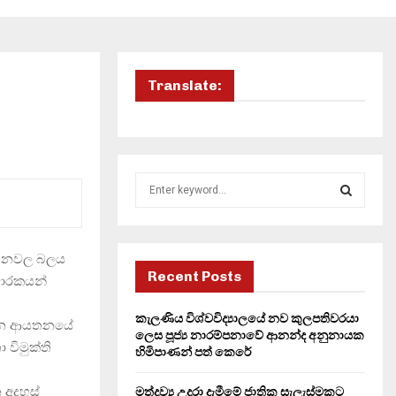
Translate:
S
e
a
S
r
c
ආයතනවල බලය
E
h
Recent Posts
ිචාරකයන්
f
A
o
කැලණිය විශ්වවිද්‍යාලයේ නව කුලපතිවරයා
පාලන ආයතනයේ
r
R
ලෙස පූජ්‍ය නාරම්පනාවේ ආනන්ද අනුනායක
විමුක්ති
:
හිමිපාණන් පත් කෙරේ
C
න අදහස්
මත්ද්‍රව්‍ය උදුරා දැමීමේ ජාතික සැලැස්මකට