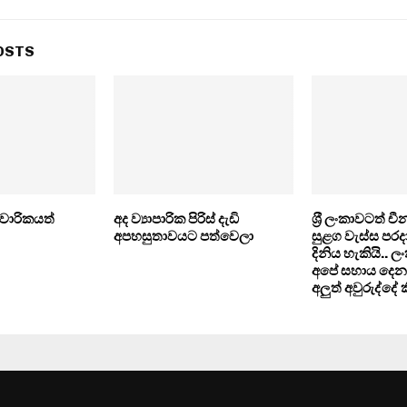
OSTS
 වාරිකයත්
අද ව්‍යාපාරික පිරිස් දැඩි
ශ‍්‍රී ලංකාවටත් 
අපහසුතාවයට පත්වෙලා
සුළග වැස්ස පර
දිනිය හැකියි.. 
අපේ සහාය දෙනව
අලුත් අවුරුද්දේ ක