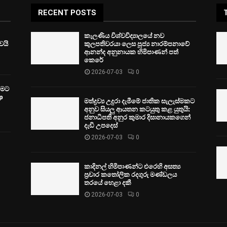
RECENT POSTS
කැලණිය විශ්වවිද්‍යාලයේ නව
ෙයි
කුලපතිවරයා ලෙස පූජ්‍ය නාරම්පනාවේ
ආනන්ද අනුනායක හිමිපාණන් පත්
කෙරේ
2026-07-03
0
වීමට
p
මත්ද්‍රව්‍ය උදුරා දැමීමේ ජාතික සැලැස්මකට
අනුව සියලු ආයතන කටයුතු කළ යුතුයි:
ජනාධිපති අනුර කුමාර දිසානායකගෙන්
දැඩි උපදෙස්
2026-07-03
0
කාදිනල් හිමිපාණන්ට එරෙහි අසත්‍ය
ප්‍රචාර කතෝලික රදගුරු මණ්ඩලය
තරයේ හෙළා දකී
2026-07-03
0