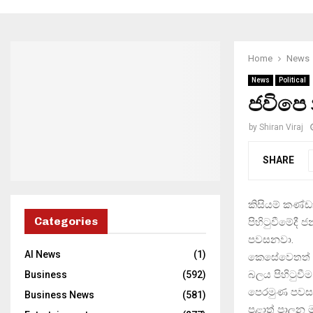
Home
News
News
Political
ජවිපෙ
by
Shiran Viraj
SHARE
කිසියම් කණ්
Categories
පිහිටුවීමේදී 
පවසනවා.
AI News
(1)
කෙසේවෙතත් ව
බලය පිහිටුව
Business
(592)
පෙරමුණ පවස
Business News
(581)
පළාත් පාලන ම