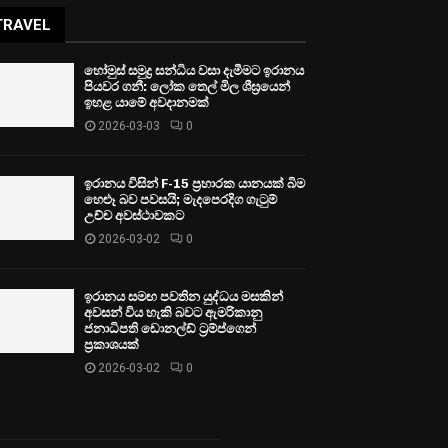
TRAVEL
හෝමුස් සමුද්‍ර සන්ධිය වසා දැමීමට ඉරානය
පියවර ගනී: ලෝක තෙල් මිල ශීඝ්‍රයෙන්
ඉහළ යාමේ අවදානමක්
2026-03-03
0
ඉරානය විසින් F-15 ප්‍රහාරක යානයක් බිම
හෙළූ බව පවසයි; මැදපෙරදිග ගැටුම්
උච්ච අවස්ථාවකට
2026-03-02
0
ඉරානය සමඟ පවතින යුද්ධය මසකින්
අවසන් විය හැකි බවට ඇමරිකානු
ජනාධිපති ඩොනල්ඩ් ට්‍රම්ප්ගෙන්
ප්‍රකාශයක්
2026-03-02
0