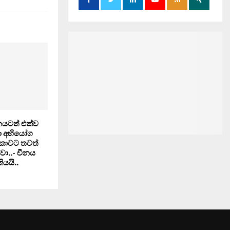
චීනයටත් එක්ව
දා අභියෝග
ලංකාවට තවත්
ා..- චීනය
ියයි..