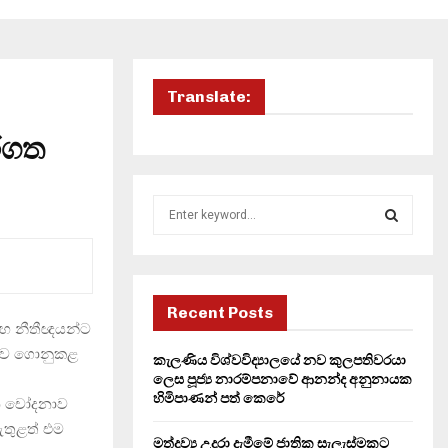
Translate:
රගත
S
e
a
S
r
c
E
h
Recent Posts
 සහ නීතීඥයන්ට
f
A
o
්ධව ගොනුකළ
කැලණිය විශ්වවිද්‍යාලයේ නව කුලපතිවරයා
r
R
ලෙස පූජ්‍ය නාරම්පනාවේ ආනන්ද අනුනායක
:
හිමිපාණන් පත් කෙරේ
යන චෝදනාව
C
ඇතුළත් එම
මත්ද්‍රව්‍ය උදුරා දැමීමේ ජාතික සැලැස්මකට