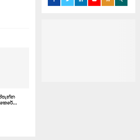
ප්පැන්න
් කෙරේ…