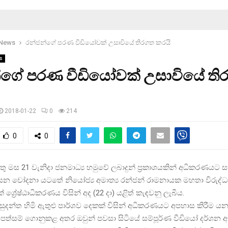
 News
රන්ජන්ගේ පරණ වීඩියෝවක් උසාවියේ තිරගත කරයි
s
්ගේ පරණ වීඩියෝවක් උසාවියේ ති
2018-01-22
0
214
0
0
තු මස 21 වැනිදා ජනමාධ්‍ය හමුවේ ලබාදුන් ප්‍රකාශයකින් අධිකරණයට
 යන චෝදනා යටතේ නියෝජ්‍ය අමාත්‍ය රන්ජන් රාමනායක මහතා විරුද
 ශ්‍රේෂ්ඨාධිකරණය විසින් අද (22 දා) යළිත් කැඳවනු ලැබීය.
සුදන්ත හිමි ඇතුළු පාර්ශව දෙකක් විසින් අධිකරණයට අපහාස කිරීම 
ත්සම් ගොනුකළ අතර ඔවුන් පවසා සිටියේ සම්පූර්ණ වීඩියෝ දර්ශන 