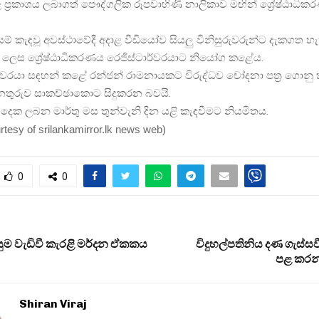
 ප්‍රකාශය ලබාගත් පෞද්ගලික රූපවාහිණි නාලිකාව මඟින් ශ්‍රේෂ්ඨාධ
ම් කැඳවූ අවස්ථාවේදී අදාළ වීඩියෝව සියලු විනිසුරුවරුන්ට දැකගත හැක
ලෙස ශ්‍රේෂ්ඨාධිකරණය රෙජිස්ටාර්වරයාට නියෝග කළේය.
තිවරයා සඳහන් කළේ රන්ජන් රාමනායකට විරුද්ධව චෝදනා පත්‍ර ගොනු 
නතුරුව සාකච්ඡාකොට සිදුකරන බවයි.
දෙක ලබන මාර්තු මස තුන්වැනි දින යළි කැඳවීමට නියමිතය.
rtesy of srilankamirror.lk news web
)
0
0
සුම වැඩිවී කැරළි මර්දන ඒකකය
විදුහල්පතිනිය දණ ගැස්
පළ කරන
Shiran Viraj