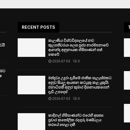
RECENT POSTS
කැලණිය විශ්වවිද්‍යාලයේ නව
ෙයි
කුලපතිවරයා ලෙස පූජ්‍ය නාරම්පනාවේ
ආනන්ද අනුනායක හිමිපාණන් පත්
කෙරේ
2026-07-03
0
වීමට
p
මත්ද්‍රව්‍ය උදුරා දැමීමේ ජාතික සැලැස්මකට
අනුව සියලු ආයතන කටයුතු කළ යුතුයි:
ජනාධිපති අනුර කුමාර දිසානායකගෙන්
දැඩි උපදෙස්
2026-07-03
0
කාදිනල් හිමිපාණන්ට එරෙහි අසත්‍ය
ප්‍රචාර කතෝලික රදගුරු මණ්ඩලය
තරයේ හෙළා දකී