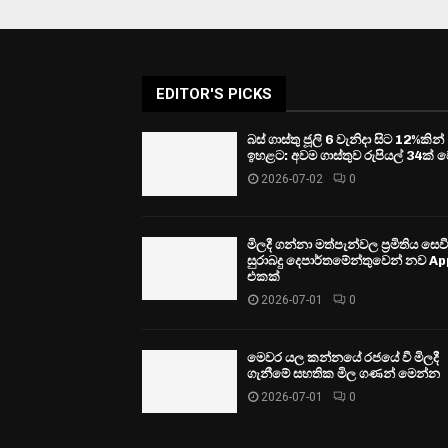
EDITOR'S PICKS
බස් ගාස්තු ජූලි 6 වැනිදා සිට 12%කින්
ඉහළට: අවම ගාස්තුව රුපියල් 34ක් ව
2026-07-02
0
මිලදී ගන්නා මත්පැන්වල ප්‍රමිතිය සෙ
සුරාබදු දෙපාර්තමේන්තුවෙන් නව Ap
එකක්
2026-07-01
0
මෙවර යල කන්නයේ රජයේ වී මිලදී
ගැනීමේ සහතික මිල ගණන් මෙන්න
2026-07-01
0