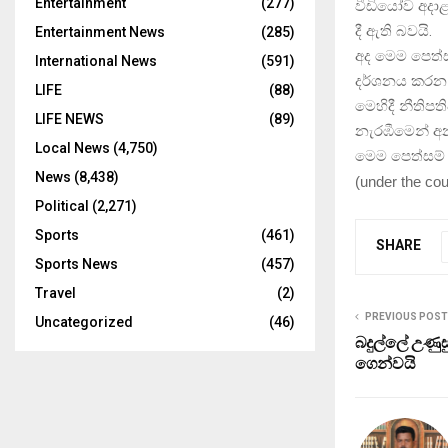
Entertainment
(277)
වීඩියෝව අදාළ
දී ඇති බවයි.
Entertainment News
(285)
අද මෙම පෙත්ස
International News
(591)
දර්ශනය කරන 
LIFE
(88)
මෙහිදී නීතිප
LIFE NEWS
(89)
නැරඹීමෙන් අ
Local News
(4,750)
මෙම පෙත්සම් 
News
(8,438)
(
under the cou
Political
(2,271)
Sports
(461)
SHARE
Sports News
(457)
Travel
(2)
PREVIOUS POST
Uncategorized
(46)
බදුල්ලේ උණු
ගෙන්වයි