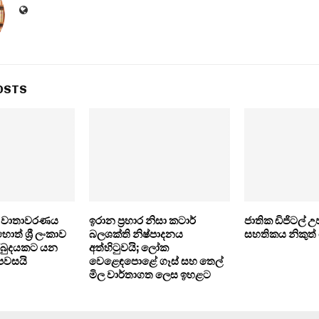
OSTS
ුද වාතාවරණය
ඉරාන ප්‍රහාර නිසා කටාර්
ජාතික ඩිජිටල් උ
ොත් ශ්‍රී ලංකාව
බලශක්ති නිෂ්පාදනය
සහතිකය නිකුත
අර්බුදයකට යන
අත්හිටුවයි; ලෝක
 පවසයි
වෙළෙඳපොළේ ගෑස් සහ තෙල්
මිල වාර්තාගත ලෙස ඉහළට