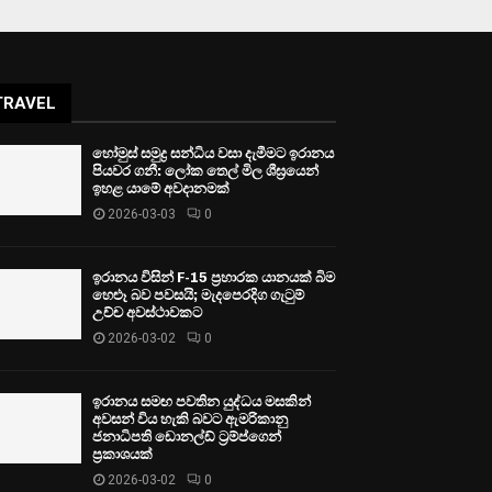
TRAVEL
හෝමුස් සමුද්‍ර සන්ධිය වසා දැමීමට ඉරානය
පියවර ගනී: ලෝක තෙල් මිල ශීඝ්‍රයෙන්
ඉහළ යාමේ අවදානමක්
2026-03-03
0
ඉරානය විසින් F-15 ප්‍රහාරක යානයක් බිම
හෙළූ බව පවසයි; මැදපෙරදිග ගැටුම්
උච්ච අවස්ථාවකට
2026-03-02
0
ඉරානය සමඟ පවතින යුද්ධය මසකින්
අවසන් විය හැකි බවට ඇමරිකානු
ජනාධිපති ඩොනල්ඩ් ට්‍රම්ප්ගෙන්
ප්‍රකාශයක්
2026-03-02
0