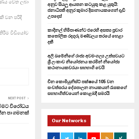
ිකරණය වෙත ලබා
H
අනුව සියලු ආයතන කටයුතු කළ යුතුයි:
ජනාධිපති අනුර කුමාර දිසානායකගෙන් දැඩි
උපදෙස්
ි වන පරිදි
කාදිනල් හිමිපාණන්ට එරෙහි අසත්‍ය ප්‍රචාර
කිරීම වීඩියෝව
කතෝලික රදගුරු මණ්ඩලය තරයේ හෙළා
දකී
අලි ඛමේනිගේ රාජ්‍ය අවමංගල්‍ය උත්සවයට
ශ්‍රී ලංකාව නියෝජනය කරමින් නියෝජ්‍ය
කථානායකවරයා සහභාගි වෙයි
චීන කොමියුනිස්ට් පක්ෂයේ 105 වන
සංවත්සරය දේශපාලන නායකයන් රැසකගේ
සහභාගිත්වයෙන් කොළඹදී සමරයි
NEXT POST
සවීමට විරෝධය
්න පා ගමනක්
Our Networks