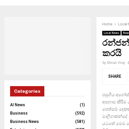
Home
Local
Local News
New
රන්ජන
කරයි
by
Shiran Viraj
SHARE
Categories
පසුගිය අගෝස්
අපහාස කිරීම
AI News
(1)
පෙත්සම් දෙකක්
Business
(592)
මාලිගාකන්දේ 
Business News
(581)
යටතේ මෙම පෙ