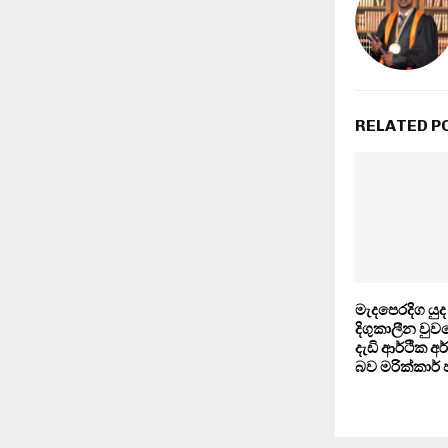
RELATED P
මැදපෙරදිග ය
දිගුකාලීන වුවහ
දැඩි ආර්ථික 
බව මරික්කාර්