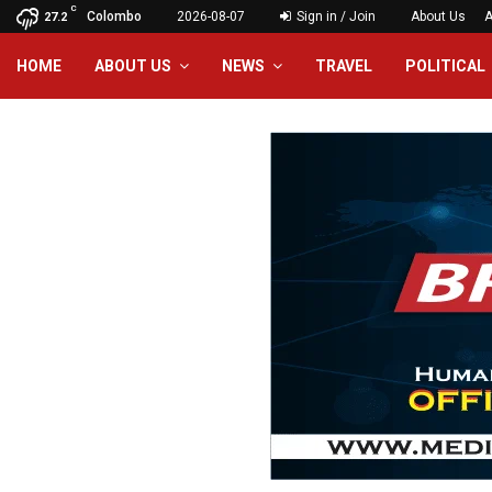
C
Colombo
2026-08-07
Sign in / Join
About Us
A
27.2
HOME
ABOUT US
NEWS
TRAVEL
POLITICAL