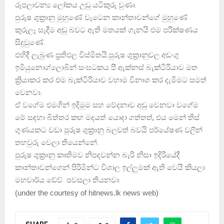
රූපලාවන්‍ය ලෝකය උඩු යටිකුරු වුණා.
පුරුෂ ශුක්‍රානු මුහුණේ වැටෙන කාන්තාවන්ගේ මුහුණේ
කුරුලෑ සෑදීම අඩු බවට ඇති මතයක් ගැනයි එම පරීක්ෂණය
සිදුවුණේ.
එහිදී ලැබුණ ප්‍රතිඵල විස්මිතයි.පුරුෂ ශුක්‍රානුවල අඩංගු
ඉමියුනොග්ලොබින් සංඝටකය පී ඇක්නස් බැක්ටීරියාව මත
ක්‍රියාකර කර එම බැක්ටීරියාව වහාම විනාශ කර දැමීමට සමත්
වෙනවා.
ඒ වගේම එමගින් ඉදිමුම සහ වේදනාව අඩු වෙනවා වගේම
මේ සඳහා බිත්තර කහ මදයත් යොදා ගත්තත්, එය මෙන් තිස්
ගුණයකට වඩා පුරුෂ ශුක්‍රානු බලවත් බවයි පර්යේෂණ වලින්
තහවුරු වෙලා තියෙන්නේ.
පුරුෂ ශුක්‍රානු කෘතිමව නිපදවන්න බැරි නිසා ඉදිරියේදී
කාන්තාවන්ගෙන් පිරිමින්ට විශාල ඉල්ලුමක් ඇති වෙයි කියලා
මහචාර්ය ඩේව් පවසලා තියනවා.
(
under the courtesy of hitnews.lk news web
)