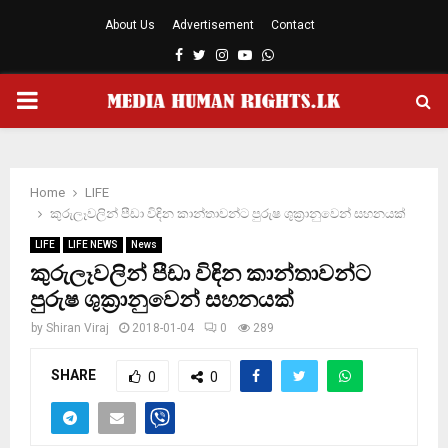
About Us
Advertisement
Contact
Facebook
Twitter
Instagram
Youtube
Whatsapp
PRIMARY
MENU
Home
LIFE
කුරුලෑවලින් පීඩා විඳින කාන්තාවන්ට පුරුෂ ශුක්‍රානුවෙන් සහනයක්
LIFE
LIFE NEWS
News
කුරුලෑවලින් පීඩා විඳින කාන්තාවන්ට
පුරුෂ ශුක්‍රානුවෙන් සහනයක්
by
Shiran Viraj
2018-01-04
0
289
SHARE
0
0