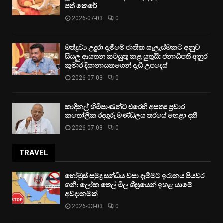
පත් කෙරේ
2026-07-03
0
මත්ද්‍රව්‍ය උදුරා දැමීමේ ජාතික සැලැස්මකට අනුව
සියලු ආයතන කටයුතු කළ යුතුයි: ජනාධිපති අනුර
කුමාර දිසානායකගෙන් දැඩි උපදෙස්
2026-07-03
0
කාදිනල් හිමිපාණන්ට එරෙහි අසත්‍ය ප්‍රචාර
කතෝලික රදගුරු මණ්ඩලය තරයේ හෙළා දකී
2026-07-03
0
TRAVEL
හෝමුස් සමුද්‍ර සන්ධිය වසා දැමීමට ඉරානය පියවර
ගනී: ලෝක තෙල් මිල ශීඝ්‍රයෙන් ඉහළ යාමේ
අවදානමක්
2026-03-03
0