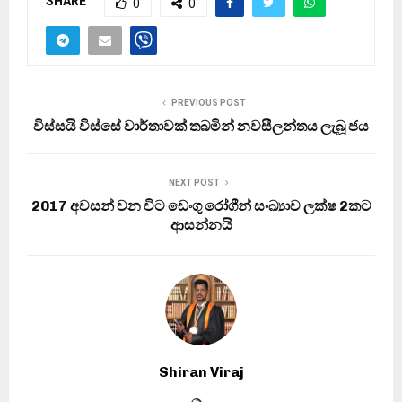
SHARE
0
0
PREVIOUS POST
විස්සයි විස්සේ වාර්තාවක් තබමින් නවසීලන්තය ලැබූ ජය
NEXT POST
2017 අවසන් වන විට ඩෙංගු රෝගීන් සංඛ්‍යාව ලක්ෂ 2කට
ආසන්නයි
Shiran Viraj