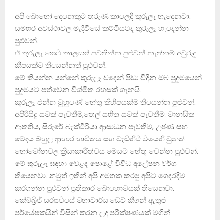
අපි බොහෝ දෙනෙකුට තරුණ කාලෙදි කුරුලෑ හැදෙනවා.
සමහර අවස්ථාවල මැදිවියේ කට්ටියටද කුරුලෑ හැදෙන්න
පුළුවන්.
ඒ කුරුලෑ කෙටි කාලයක් පවතින්න පුළුවන් නැත්නම් අවුරුදු
කීපයක්ම තියෙන්නත් පුළුවන්.
මේ කියන්න යන්නේ කුරුලෑ වදෙන් පීඩා විදින ඔබ පුදුමයෙන්
පුදුමයට පත්වෙන විශ්මිත රහසක් ගැනයි.
කුරුලෑ එන්න මුහුණේ හේතු කිහිපයක්ම තියෙන්න පුළුවන්.
අපිරිසිදු සමක් පැවතීම,තෙල් සහිත සමක් පැවතීම, මානසික
ආතතිය, සිරුරේ බැක්ටීරියා ආසාධන පැවතීම, උෂ්ණ සහ
මේදය බහුල ආහාර භාවිතය සහ වැඩිහිටි වියෙහි වුනත්
හෝමෝනවල ක්‍රියාකාරීත්වය මෙයට හේතු වෙන්න පුළුවන්.
මේ කුරුලෑ සඳහා වෙළද පොළේ විවිධ අලේපන වර්ග
තියෙනවා. නමුත් ඉතින් අපි අමතක කරපු අපිට ගෙදරදිම
කරගන්න පුළුවන් ප්‍රතිකාර බොහොමයක් තියෙනවා.
කේම්බ්‍රිජ් සරසවියේ මහාචාර්ය ඩේව් කීගන් ඇතුළු
පර්යේෂකයින් විසින් කරන ලද පරීක්ෂණයක් මගින්