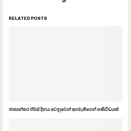
RELATED POSTS
ජාත්‍යන්තර ඒඩ්ස් දිනය වෙනුවෙන් අගමැතිගෙන් පණිවිඩයක්