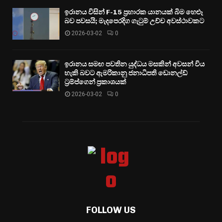
ඉරානය විසින් F-15 ප්‍රහාරක යානයක් බිම හෙළූ
බව පවසයි; මැදපෙරදිග ගැටුම් උච්ච අවස්ථාවකට
2026-03-02
0
ඉරානය සමඟ පවතින යුද්ධය මසකින් අවසන් විය
හැකි බවට ඇමරිකානු ජනාධිපති ඩොනල්ඩ්
ට්‍රම්ප්ගෙන් ප්‍රකාශයක්
2026-03-02
0
FOLLOW US