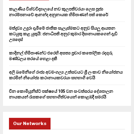
A
o
කැලණිය විශ්වවිද්‍යාලයේ නව කුලපතිවරයා ලෙස පූජ්‍ය
r
R
නාරම්පනාවේ ආනන්ද අනුනායක හිමිපාණන් පත් කෙරේ
:
C
මත්ද්‍රව්‍ය උදුරා දැමීමේ ජාතික සැලැස්මකට අනුව සියලු ආයතන
කටයුතු කළ යුතුයි: ජනාධිපති අනුර කුමාර දිසානායකගෙන් දැඩි
H
උපදෙස්
කාදිනල් හිමිපාණන්ට එරෙහි අසත්‍ය ප්‍රචාර කතෝලික රදගුරු
මණ්ඩලය තරයේ හෙළා දකී
අලි ඛමේනිගේ රාජ්‍ය අවමංගල්‍ය උත්සවයට ශ්‍රී ලංකාව නියෝජනය
කරමින් නියෝජ්‍ය කථානායකවරයා සහභාගි වෙයි
චීන කොමියුනිස්ට් පක්ෂයේ 105 වන සංවත්සරය දේශපාලන
නායකයන් රැසකගේ සහභාගිත්වයෙන් කොළඹදී සමරයි
Our Networks