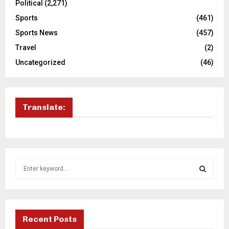
Political
(2,271)
Sports
(461)
Sports News
(457)
Travel
(2)
Uncategorized
(46)
Translate:
S
e
a
S
r
c
E
h
Recent Posts
f