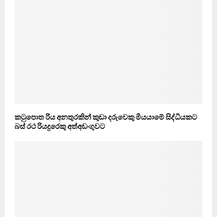
කටුපොත රිය අනතුරකින් කුඩා දරුවෙකු මියයාමේ සිද්ධියකට
බස් රථ රියදුරෙකු අත්අඩංගුවට