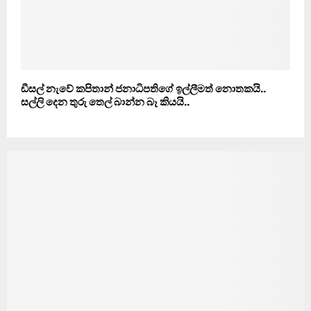
ඩීසල් නැවේ කපිතාන් ජනාධිපතිගේ ඉල්ලීමත් නොතකයි..
සල්ලි දෙන තුරු තෙල් බාන්න බෑ කියයි..