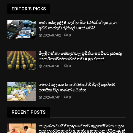
EDITOR'S PICKS
බස් ගාස්තු ජූලි 6 වැනිදා සිට 12%කින් ඉහළට:
අවම ගාස්තුව රුපියල් 34ක් වෙයි
2026-07-02
0
මිලදී ගන්නා මත්පැන්වල ප්‍රමිතිය සෙවීමට සුරාබදු
දෙපාර්තමේන්තුවෙන් නව App එකක්
2026-07-01
0
මෙවර යල කන්නයේ රජයේ වී මිලදී ගැනීමේ
සහතික මිල ගණන් මෙන්න
2026-07-01
0
RECENT POSTS
කැලණිය විශ්වවිද්‍යාලයේ නව කුලපතිවරයා ලෙස
පූජ්‍ය නාරම්පනාවේ ආනන්ද අනුනායක හිමිපාණන්