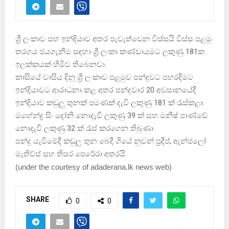
ශ්‍රී ලංකාව සහ ඉන්දියාව අතර පැවැත්වෙන විස්සයි විස්ස පළමු
තරගය ජයගැනීම සඳහා ශ්‍රී ලංකා කණ්ඩායමට ලකුණු 181ක
ඉලක්කයක් හිමිව තිබෙනවා.
කාසියේ වාසිය දිනූ ශ්‍රී ලංකාව පළමුව පන්දුවට පහරදීමට
ඉන්දියාවට ආරාධනා කළ අතර පන්දුවාර 20 අවසානයේදී
ඉන්දියාව කඩුලු තුනක් පමණක් දැවී ලකුණු 181 ක් රැස්කළා.
මහේන්ද්‍ර සිං දෝනි නොදැවී ලකුණු 39 ක් සහ මනීෂ් පාණ්ඩේ
නොදැවී ලකුණු 32 ක් රැස් කරගෙන තිබුණා.
පන්දු යැවීමේදී කඩුලු තුන බෙදී ගියේ නුවන් ප්‍රදීප්, ඇන්ජලෝ
මැතිව්ස් සහ තිසර පෙරේරා අතරයි.
(
under the courtesy of adaderana.lk news web
)
SHARE
0
0