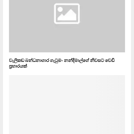
වැලිකඩ බන්ධනාගාර ගැටුම- නන්දිමාල්ගේ නිවසට වෙඩි
ප්‍ර‍හාරයක්