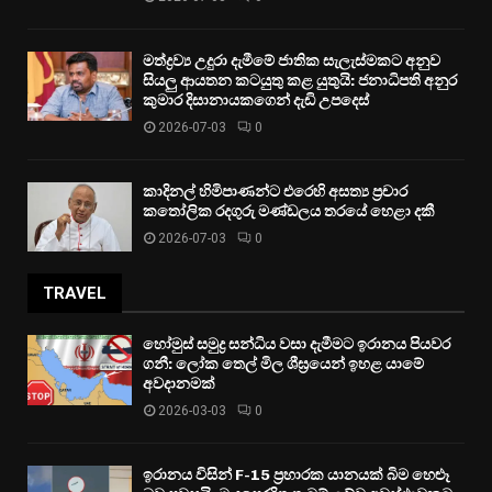
මත්ද්‍රව්‍ය උදුරා දැමීමේ ජාතික සැලැස්මකට අනුව
සියලු ආයතන කටයුතු කළ යුතුයි: ජනාධිපති අනුර
කුමාර දිසානායකගෙන් දැඩි උපදෙස්
2026-07-03
0
කාදිනල් හිමිපාණන්ට එරෙහි අසත්‍ය ප්‍රචාර
කතෝලික රදගුරු මණ්ඩලය තරයේ හෙළා දකී
2026-07-03
0
TRAVEL
හෝමුස් සමුද්‍ර සන්ධිය වසා දැමීමට ඉරානය පියවර
ගනී: ලෝක තෙල් මිල ශීඝ්‍රයෙන් ඉහළ යාමේ
අවදානමක්
2026-03-03
0
ඉරානය විසින් F-15 ප්‍රහාරක යානයක් බිම හෙළූ