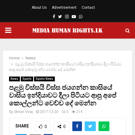
About Us
Advertisement
Contact
Facebook
Twitter
Instagram
Youtube
Whatsapp
PRIMARY
MENU
Home
News
පළමු විස්සයි විස්ස ජයගන්න කාසියේ වාසිය ඉන්දියාවට දීලා පිටියට
ආපු අපේ කොල්ලන්ට වෙච්ච දේ මෙන්න
News
Sports
Sports News
පළමු විස්සයි විස්ස ජයගන්න කාසියේ
වාසිය ඉන්දියාවට දීලා පිටියට ආපු අපේ
කොල්ලන්ට වෙච්ච දේ මෙන්න
by
Shiran Viraj
2017-12-20
0
219
SHARE
0
0