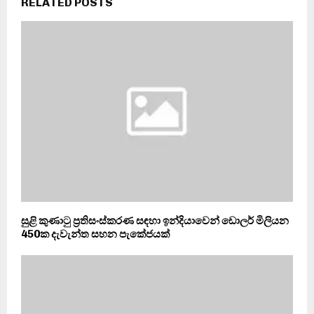
RELATED POSTS
සුළි කුණාටු ප්‍රතිසංස්කරණ සඳහා ඉන්දියාවෙන් ඩොලර් මිලියන
450ක දැවැන්ත සහන පැකේජයක්