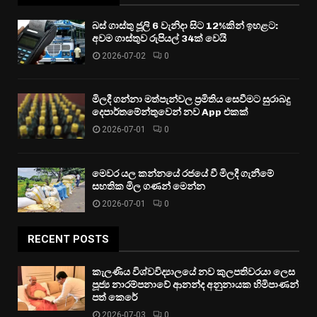
බස් ගාස්තු ජූලි 6 වැනිදා සිට 12%කින් ඉහළට:
අවම ගාස්තුව රුපියල් 34ක් වෙයි
2026-07-02
0
මිලදී ගන්නා මත්පැන්වල ප්‍රමිතිය සෙවීමට සුරාබදු
දෙපාර්තමේන්තුවෙන් නව App එකක්
2026-07-01
0
මෙවර යල කන්නයේ රජයේ වී මිලදී ගැනීමේ
සහතික මිල ගණන් මෙන්න
2026-07-01
0
RECENT POSTS
කැලණිය විශ්වවිද්‍යාලයේ නව කුලපතිවරයා ලෙස
පූජ්‍ය නාරම්පනාවේ ආනන්ද අනුනායක හිමිපාණන්
පත් කෙරේ
2026-07-03
0