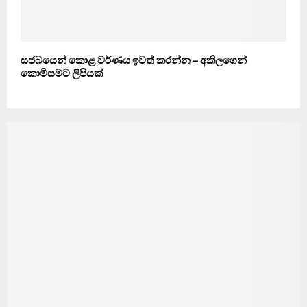
සජබයෙන් කොළ වර්ණය ඉවත් කරන්න – අකිලගෙන්
කොමිසමට ලිපියක්