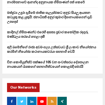
R
නාරම්පනාවේ ආනන්ද අනුනායක හිමිපාණන් පත් කෙරේ
:
C
මත්ද්‍රව්‍ය උදුරා දැමීමේ ජාතික සැලැස්මකට අනුව සියලු ආයතන
කටයුතු කළ යුතුයි: ජනාධිපති අනුර කුමාර දිසානායකගෙන් දැඩි
H
උපදෙස්
කාදිනල් හිමිපාණන්ට එරෙහි අසත්‍ය ප්‍රචාර කතෝලික රදගුරු
මණ්ඩලය තරයේ හෙළා දකී
අලි ඛමේනිගේ රාජ්‍ය අවමංගල්‍ය උත්සවයට ශ්‍රී ලංකාව නියෝජනය
කරමින් නියෝජ්‍ය කථානායකවරයා සහභාගි වෙයි
චීන කොමියුනිස්ට් පක්ෂයේ 105 වන සංවත්සරය දේශපාලන
නායකයන් රැසකගේ සහභාගිත්වයෙන් කොළඹදී සමරයි
Our Networks