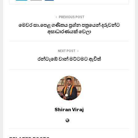
PREVIOUS POST
මෙවර සා.පෙළ ගණිතය ප්‍රශ්න පත්‍රයෙන් දරුවන්ට
අසාධාරණයක් වෙලා
NEXT POST
රන්ටැඹේ වාන් මට්ටමට ඇවිත්
Shiran Viraj