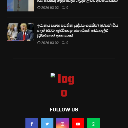
බව පවසයි; මැදපෙරදිග ගැටුම් උච්ච අවස්ථාවකට
2026-03-02
0
ඉරානය සමඟ පවතින යුද්ධය මසකින් අවසන් විය
හැකි බවට ඇමරිකානු ජනාධිපති ඩොනල්ඩ්
ට්‍රම්ප්ගෙන් ප්‍රකාශයක්
2026-03-02
0
FOLLOW US