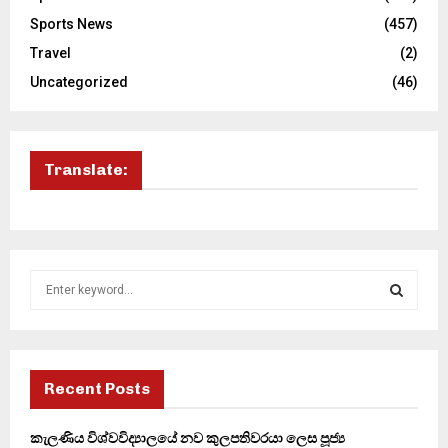
Sports News
(457)
Travel
(2)
Uncategorized
(46)
Translate:
S
e
a
S
r
c
E
h
Recent Posts
f
A
o
කැලණිය විශ්වවිද්‍යාලයේ නව කුලපතිවරයා ලෙස පූජ්‍ය
r