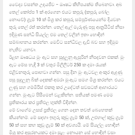
වෛද්‍ය වසන්ත උදයජීව – ඖෂධ කිහිපයක්‌ම තිබෙනවා. අබ
තෙල් කෝප්ප 1 ක්‌ අරගෙන එයට කපුරු (කපුරු බෝල
නොවේ) ග්‍රෑම් 10 ක්‌ මිශ්‍ර කර කපුරු සම්පූර්ණයෙන්ම දියවන
තුරු තෙල් රත් කරන්න. තෙල් ඇල් මැරුණු පසු ආත්‍රයිටිස්‌ නිසා
ඉදිමුණ සන්ධි සියල්ල එම තෙල් වලින් ඉතා හොඳින්
සම්බාහනය කරන්න. මෙවිට සන්ධිවල දැඩි බව සහ ඉදිමුම
නැතිව යනවා.
ඊළඟ ඖෂධය මුං ඇට සහ සුදුලූනු ඇසුරින් නිපදවන එකක්‌. මුං
ඇට මේස හැඳි 3 ක්‌ වතුර මිලිලීටර් 250 ක දමා රැයක්‌
එළිවනතුරු පොඟවා ගන්න. පසු දින මුං ඇටවල අංකුර ඇදුණු
පසු සුදුලූනු බික්‌ දෙකක්‌ අඹරා මුංඇට සමග මිශ්‍ර කරන්න. එයට
ලුණු සහ ගම්මිරිස්‌ එකතු කර උදේටත් සවසටත් ආහාරයට
ගන්න. මුංඇට පිසීමෙන් වළකින්න. සතියක්‌ පමණ මෙම
ප්‍රතිකාරය කර ප්‍රතිඵල භුක්‌ති විඳින්න.
මේ වාගේම උසස්‌ ප්‍රතිඵල ගෙන දෙන තවත් බෙහෙතක්‌
කියන්නම්. මේ සඳහා ඉඟුරු කුඩු ග්‍රෑම් 50 ක්‌, උළුහාල් කුඩු ග්‍රෑම්
50 ක්‌ සහ කහ කුඩු ග්‍රෑම් 50 ක්‌ අවශ්‍යයි. මේ සියල්ල හොඳින්
මිශ්‍ර කර අසුරනයකට දමා සුළං නොයන සේ හොඳින් වසා