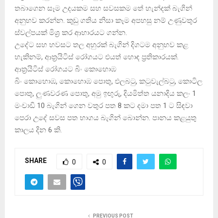
තබාගෙන සෑම උදයකම සහ සවසකම තේ හැන්දක්‌ බැගින්
අනුභව කරන්න. කුඩු ගතිය නිසා කෑම අපහසු නම් උණුවතුර
ස්‌වල්පයක්‌ මිශ්‍ර කර ආහාරයට ගන්න.
උදේට සහ හවසට තල අහුරක්‌ බැගින් දිගටම අනුභව කළ
හැකිනම්, ආත්‍රයිටිස්‌ රෝගයට එයත් හොඳ ප්‍රතිකාරයක්‌.
ආත්‍රයිටිස්‌ රෝගයට බිං කොහොඹ
බිං කොහොඹ, කොහොඹ පොතු, එලබටු, කටුවැල්බටු, කොටිල
පොතු, ලුණවරණ පොතු, අමු ඉඟුරු, දියමිත්ත යනාදිය කලං 1
මංචාඩි 10 බැගින් ගෙන වතුර පත 8 කට දමා පත 1 ට සිඳවා
පෙරා උදේ සවස පත භාගය බැගින් බොන්න. පානය කළයුතු
කාලය දින 6 කි.
SHARE
0
0
PREVIOUS POST