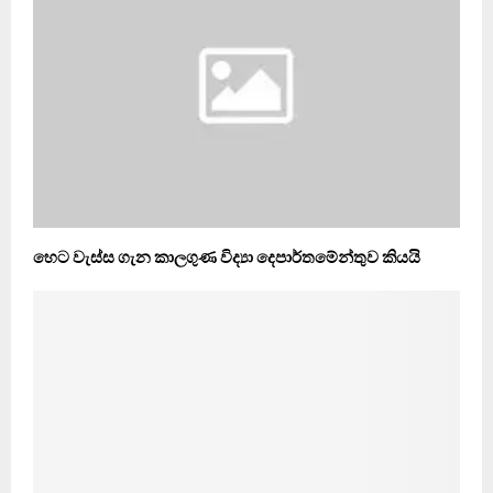
හෙට වැස්ස ගැන කාලගුණ විද්‍යා දෙපාර්තමේන්තුව කියයි