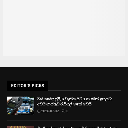
EDITOR'S PICKS
බස් ගාස්තු ජූලි 6 වැනිදා සිට 12%කින් ඉහළට:
අවම ගාස්තුව රුපියල් 34ක් වෙයි
2026-07-02
0