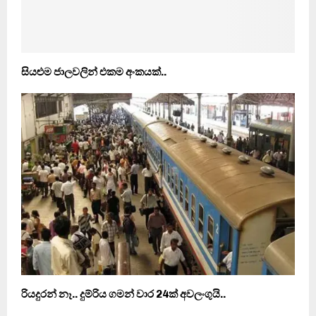
සියළුම ජාලවලින් එකම අංකයක්..
රියදුරන් නෑ.. දුම්රිය ගමන් වාර 24ක් අවලංගුයි..