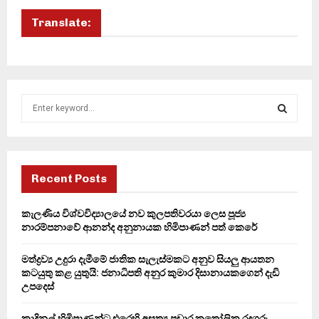
Translate:
S
e
a
S
r
c
E
h
Recent Posts
f
A
o
කැලණිය විශ්වවිද්‍යාලයේ නව කුලපතිවරයා ලෙස පූජ්‍ය
r
R
නාරම්පනාවේ ආනන්ද අනුනායක හිමිපාණන් පත් කෙරේ
:
C
මත්ද්‍රව්‍ය උදුරා දැමීමේ ජාතික සැලැස්මකට අනුව සියලු ආයතන
කටයුතු කළ යුතුයි: ජනාධිපති අනුර කුමාර දිසානායකගෙන් දැඩි
H
උපදෙස්
කාදිනල් හිමිපාණන්ට එරෙහි අසත්‍ය ප්‍රචාර කතෝලික රදගුරු