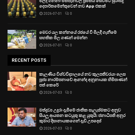
මිලදී ගන්නා මත්පැන්වල ප්‍රමිතිය සෙවීමට සුරාබදු
දෙපාර්තමේන්තුවෙන් නව App එකක්
2026-07-01
0
මෙවර යල කන්නයේ රජයේ වී මිලදී ගැනීමේ
සහතික මිල ගණන් මෙන්න
2026-07-01
0
RECENT POSTS
කැලණිය විශ්වවිද්‍යාලයේ නව කුලපතිවරයා ලෙස
පූජ්‍ය නාරම්පනාවේ ආනන්ද අනුනායක හිමිපාණන්
පත් කෙරේ
2026-07-03
0
මත්ද්‍රව්‍ය උදුරා දැමීමේ ජාතික සැලැස්මකට අනුව
සියලු ආයතන කටයුතු කළ යුතුයි: ජනාධිපති අනුර
කුමාර දිසානායකගෙන් දැඩි උපදෙස්
2026-07-03
0