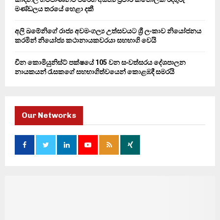
මණ්ඩලය තරයේ හෙළා දකී
අලි ඛමේනිගේ රාජ්‍ය අවමංගල්‍ය උත්සවයට ශ්‍රී ලංකාව නියෝජනය
කරමින් නියෝජ්‍ය කථානායකවරයා සහභාගි වෙයි
චීන කොමියුනිස්ට් පක්ෂයේ 105 වන සංවත්සරය දේශපාලන
නායකයන් රැසකගේ සහභාගිත්වයෙන් කොළඹදී සමරයි
Our Networks