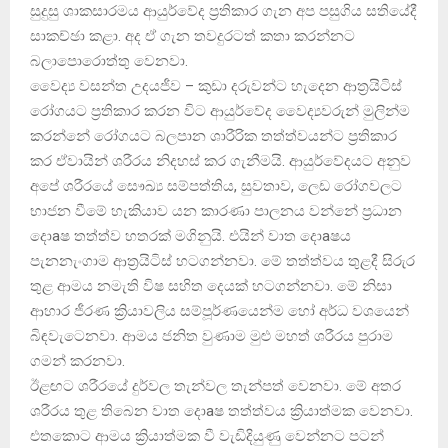
සුදුසු ශාකසාරමය ආයුර්වේද ප්‍රතිකාර ගැන අප පසුගිය සතියේදී
සාකච්ඡා කළා. අද ඒ ගැන තවදුරටත් කතා කරන්නට
බලාපොරොත්තු වෙනවා.
වෛද්‍ය වසන්ත උදයජීව – කුඩා දරුවන්ට හැදෙන ආත්‍රයිටිස්‌
රෝගයට ප්‍රතිකාර කරන විට ආයුර්වේද වෛද්‍යවරුන් මුලින්ම
කරන්නේ රෝගයට බලපාන ශාරීරික තත්ත්වයන්ට ප්‍රතිකාර
කර ඒවායින් ශරීරය නිදහස්‌ කර ගැනීමයි. ආයුර්වේදයට අනුව
අපේ ශරීරයේ සෞඛ්‍ය සම්පත්තිය, සුවතාව, ලෙඩ රෝගවලට
භාජන වීමේ හැකියාව යන කාරණා පාලනය වන්නේ ප්‍රධාන
දොaෂ තත්ත්ව හතරක්‌ මගිනුයි. එයින් වාත දොaෂය
පැනනැංගාම ආත්‍රයිටිස්‌ හටගන්නවා. මේ තත්ත්වය තුළදී සිරුර
තුළ ආමය නමැති විෂ සහිත දෙයක්‌ හටගන්නවා. මේ නිසා
ආහාර ජීරණ ක්‍රියාවලිය සම්පූර්ණයෙන්ම හෝ අර්ධ වශයෙන්
බිඳවැටෙනවා. ආමය ජනිත වුණාම මුළු මහත් ශරීරය පුරාම
ගමන් කරනවා.
ඊළඟට ශරීරයේ දුර්වල තැන්වල තැන්පත් වෙනවා. මේ අතර
ශරීරය තුළ තිබෙන වාත දොaෂ තත්ත්වය ක්‍රියාත්මක වෙනවා.
එතකොට ආමය ක්‍රියාත්මක වී වැඩිදියුණු වෙන්නට පටන්