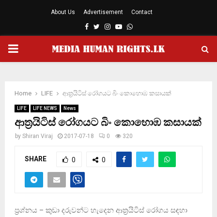
About Us
Advertisement
Contact
Facebook
Twitter
Instagram
Youtube
Whatsapp
PRIMARY
MENU
Home
LIFE
ආත්‍රයිටිස්‌ රෝගයට බිං කොහොඹ කසායක්‌
LIFE
LIFE NEWS
News
ආත්‍රයිටිස්‌ රෝගයට බිං කොහොඹ කසායක්‌
by
Shiran Viraj
2017-07-18
0
320
SHARE
0
0
ප්‍රශ්නය – කුඩා දරුවන්ට හැදෙන ආත්‍රයිටිස්‌ රෝගය සඳහා