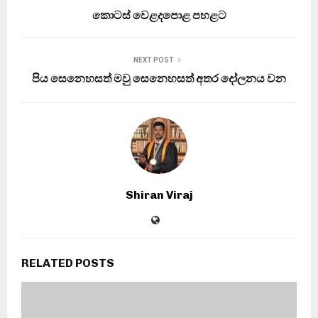
කොටස් වෙළදපොළ පහළට
NEXT POST
පිය සෙනෙ­හ­සත් මවු සෙනෙ­හ­සත් අතර දෝල­නය වන
Shiran Viraj
RELATED POSTS