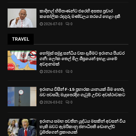
කාදිනල් හිමිපාණන්ට එරෙහි අසත්‍ය ප්‍රචාර
කතෝලික රදගුරු මණ්ඩලය තරයේ හෙළා දකී
2026-07-03
0
TRAVEL
හෝමුස් සමුද්‍ර සන්ධිය වසා දැමීමට ඉරානය පියවර
ගනී: ලෝක තෙල් මිල ශීඝ්‍රයෙන් ඉහළ යාමේ
අවදානමක්
2026-03-03
0
ඉරානය විසින් F-15 ප්‍රහාරක යානයක් බිම හෙළූ
බව පවසයි; මැදපෙරදිග ගැටුම් උච්ච අවස්ථාවකට
2026-03-02
0
ඉරානය සමඟ පවතින යුද්ධය මසකින් අවසන් විය
හැකි බවට ඇමරිකානු ජනාධිපති ඩොනල්ඩ්
ට්‍රම්ප්ගෙන් ප්‍රකාශයක්