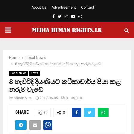
About Us
Advertisement
Contact
Facebook
Twitter
Instagram
Youtube
Whatsapp
PRIMARY
MENU
Home
Local News
8 හැවිරිදි දියණියට කථිකාචාර්ය පියා කළ නරුම වැඩේ
Local News
News
8 හැවිරිදි දියණියට කථිකාචාර්ය පියා කළ
නරුම වැඩේ
by
Shiran Viraj
2017-06-05
0
318
SHARE
0
0