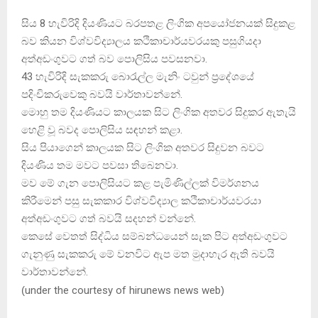
සිය 8 හැවිරිදි දියණියට බරපතළ ලිංගික අපයෝජනයක්‌ සිදුකළ
බව කියන විශ්වවිද්‍යාලය කථිකාචාර්යවරයකු පසුගියදා
අත්අඩංගුවට ගත් බව පොලිසිය පවසනවා.
43 හැවිරිදි සැකකරු බොරැල්ල මැනිං ටවුන් ප්‍රදේශයේ
පදිංචිකරුවෙකු බවයි වාර්තාවන්නේ.
මොහු තම දියණියට කාලයක සිට ලිංගික අතවර සිදුකර ඇතැයි
හෙළි වූ බවද පොලිසිය සඳහන් කළා.
සිය පියාගෙන් කාලයක සිට ලිංගික අතවර සිදුවන බවට
දියණිය තම මවට පවසා තිබෙනවා.
මව මේ ගැන පොලිසියට කළ පැමිණිල්ලක්‌ විමර්ශනය
කිරීමෙන් පසු සැකකාර විශ්වවිද්‍යාල කථිකාචාර්යවරයා
අත්අඩංගුවට ගත් බවයි සදහන් වන්නේ.
කෙසේ වෙතත් සිද්ධිය සම්බන්ධයෙන් සැක පිට අත්අඩංගුවට
ගැනුණු සැකකරු මේ වනවිට ඇප මත මුදාහැර ඇති බවයි
වාර්තාවන්නේ.
(
under the courtesy of hirunews news web
)