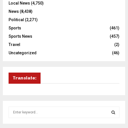
Local News
(4,750)
News
(8,438)
Political
(2,271)
Sports
(461)
Sports News
(457)
Travel
(2)
Uncategorized
(46)
Translate:
S
e
a
S
r