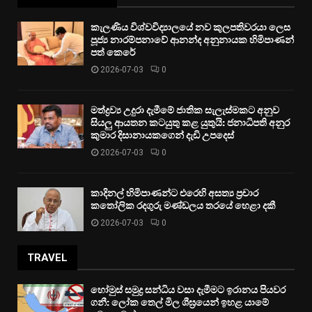
කැලණිය විශ්වවිද්‍යාලයේ නව කුලපතිවරයා ලෙස
පූජ්‍ය නාරම්පනාවේ ආනන්ද අනුනායක හිමිපාණන්
පත් කෙරේ
2026-07-03
0
මත්ද්‍රව්‍ය උදුරා දැමීමේ ජාතික සැලැස්මකට අනුව
සියලු ආයතන කටයුතු කළ යුතුයි: ජනාධිපති අනුර
කුමාර දිසානායකගෙන් දැඩි උපදෙස්
2026-07-03
0
කාදිනල් හිමිපාණන්ට එරෙහි අසත්‍ය ප්‍රචාර
කතෝලික රදගුරු මණ්ඩලය තරයේ හෙළා දකී
2026-07-03
0
TRAVEL
හෝමුස් සමුද්‍ර සන්ධිය වසා දැමීමට ඉරානය පියවර
ගනී: ලෝක තෙල් මිල ශීඝ්‍රයෙන් ඉහළ යාමේ