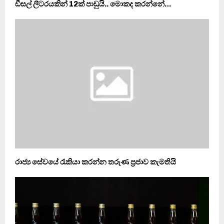
ඩීසල් ලීටරයකින් 12ක් පාඩුයි.. මොකද කරන්නේ…
රාජ්‍ය සේවයේ රැකියා කරන්න තරුණ ප්‍රජාව කැමතියි