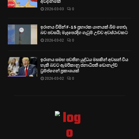
අවදානමක්
2026-03-03
0
ඉරානය විසින් F-15 ප්‍රහාරක යානයක් බිම හෙළූ
බව පවසයි; මැදපෙරදිග ගැටුම් උච්ච අවස්ථාවකට
2026-03-02
0
ඉරානය සමඟ පවතින යුද්ධය මසකින් අවසන් විය
හැකි බවට ඇමරිකානු ජනාධිපති ඩොනල්ඩ්
ට්‍රම්ප්ගෙන් ප්‍රකාශයක්
2026-03-02
0