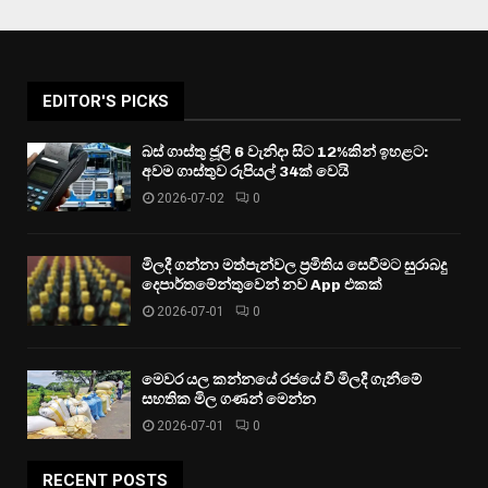
EDITOR'S PICKS
බස් ගාස්තු ජූලි 6 වැනිදා සිට 12%කින් ඉහළට:
අවම ගාස්තුව රුපියල් 34ක් වෙයි
2026-07-02
0
මිලදී ගන්නා මත්පැන්වල ප්‍රමිතිය සෙවීමට සුරාබදු
දෙපාර්තමේන්තුවෙන් නව App එකක්
2026-07-01
0
මෙවර යල කන්නයේ රජයේ වී මිලදී ගැනීමේ
සහතික මිල ගණන් මෙන්න
2026-07-01
0
RECENT POSTS