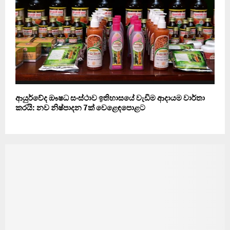
ආයුර්වේද ඖෂධ සංස්ථාව ඉතිහාසයේ වැඩිම ආදායම වාර්තා
කරයි: නව නිෂ්පාදන 7ක් වෙළෙඳපොළට