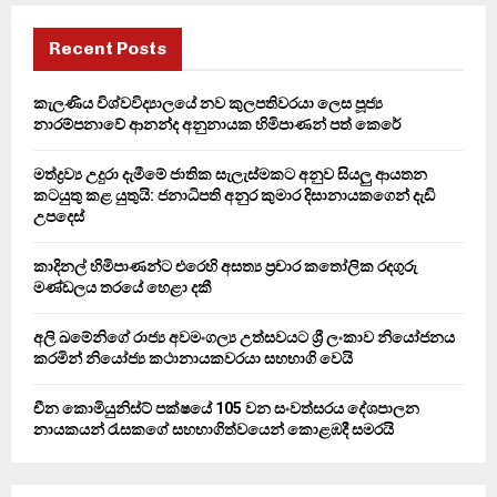
c
E
h
Recent Posts
f
A
o
කැලණිය විශ්වවිද්‍යාලයේ නව කුලපතිවරයා ලෙස පූජ්‍ය
r
R
නාරම්පනාවේ ආනන්ද අනුනායක හිමිපාණන් පත් කෙරේ
:
C
මත්ද්‍රව්‍ය උදුරා දැමීමේ ජාතික සැලැස්මකට අනුව සියලු ආයතන
කටයුතු කළ යුතුයි: ජනාධිපති අනුර කුමාර දිසානායකගෙන් දැඩි
H
උපදෙස්
කාදිනල් හිමිපාණන්ට එරෙහි අසත්‍ය ප්‍රචාර කතෝලික රදගුරු
මණ්ඩලය තරයේ හෙළා දකී
අලි ඛමේනිගේ රාජ්‍ය අවමංගල්‍ය උත්සවයට ශ්‍රී ලංකාව නියෝජනය
කරමින් නියෝජ්‍ය කථානායකවරයා සහභාගි වෙයි
චීන කොමියුනිස්ට් පක්ෂයේ 105 වන සංවත්සරය දේශපාලන
නායකයන් රැසකගේ සහභාගිත්වයෙන් කොළඹදී සමරයි