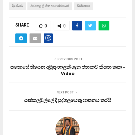
දියණියට
බරපතළ ලිංගික අපයෝජනයක්‌
විමර්ශනය
SHARE
0
0
PREVIOUS POST
සතොසේ තියෙන අමුතු හාලක් ගැන ජනතාව කියන කතා –
Video
NEXT POST
යක්කලමුල්ලේ දී පුද්ගලයෙකු ඝාතනය කරයි