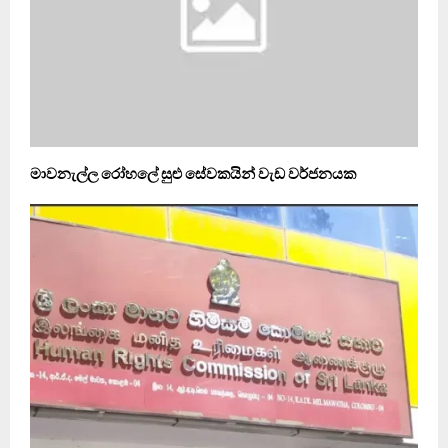
මාවනැල්ල රෝහලේ සුළු සේවකයින් වැඩ වර්ජනයක