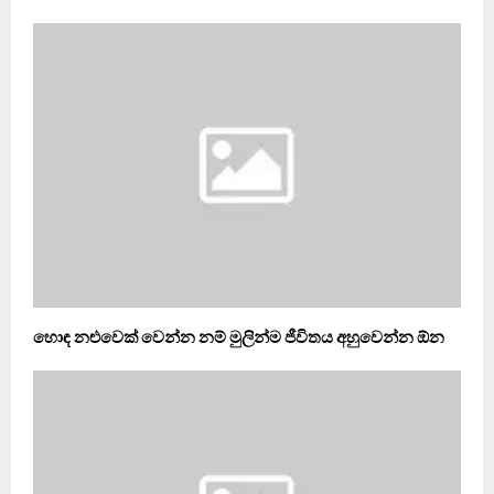
හොඳ නළුවෙක් වෙන්න නම් මුලින්ම ජීවිතය අහුවෙන්න ඕන