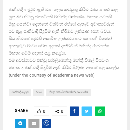
ජාතීවාදී ගැටුම් ඇති වන ලෙස කටයුතු කිරීම රජය නතර කළ
යුතු බව හිටපු ජනාධිපති මහින්ද රාජපක්ෂ මහතා පවසයි.
ඔහු පෙන්වා දෙන්නේ වත්මන් රජයේ ඇතැම් අමාත්‍යවරුන්
රට තුළ ජාතිවාදී සිදුවීම් ඇති කිරීමට උත්සාහ දරන බවය.
සිය නිවසේ පැවති ආගමික උත්සවයකට සහභාගී වීමෙන්
අනතුරුව මාධ්‍ය වෙත අදහස් දක්වමින් මහින්ද රාජපක්ෂ
මහතා මෙම අදහස් පළ කළේය.
එම අවස්ථාවට එක්වු පාර්ලිමේන්තු මන්ත්‍රී විමල් වීරවංශ
මහතා ද ජාතිවාදී සිදුවීම් ඇති කිරීම පිළිබඳ අදහස් පළ කළේය.
(
under the courtesy of adaderana news web
)
ජාතීවාදී ගැටුම්
රජය
හිටපු ජනාධිපති මහින්ද රාජපක්ෂ
SHARE
0
0