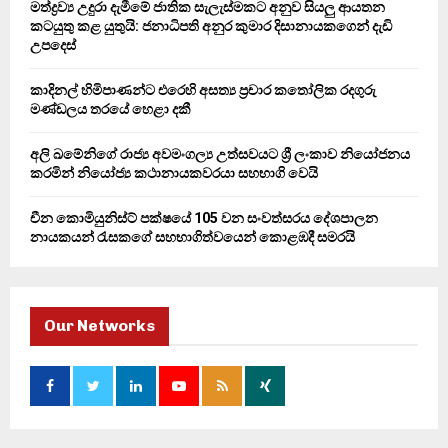
මත්ද්‍රව්‍ය උදුරා දැමීමේ ජාතික සැලැස්මකට අනුව සියලු ආයතන
කටයුතු කළ යුතුයි: ජනාධිපති අනුර කුමාර දිසානායකගෙන් දැඩි
H
උපදෙස්
කාදිනල් හිමිපාණන්ට එරෙහි අසත්‍ය ප්‍රචාර කතෝලික රදගුරු
මණ්ඩලය තරයේ හෙළා දකී
අලි ඛමේනිගේ රාජ්‍ය අවමංගල්‍ය උත්සවයට ශ්‍රී ලංකාව නියෝජනය
කරමින් නියෝජ්‍ය කථානායකවරයා සහභාගි වෙයි
චීන කොමියුනිස්ට් පක්ෂයේ 105 වන සංවත්සරය දේශපාලන
නායකයන් රැසකගේ සහභාගිත්වයෙන් කොළඹදී සමරයි
Our Networks