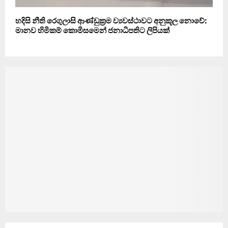
හදිසි නීති රෙගුලාසි ආණ්ඩුක්‍රම ව්‍යවස්ථාවට අනුකූල නොවේ:
මානව හිමිකම් කොමිසමෙන් ජනාධිපතිට ලිපියක්