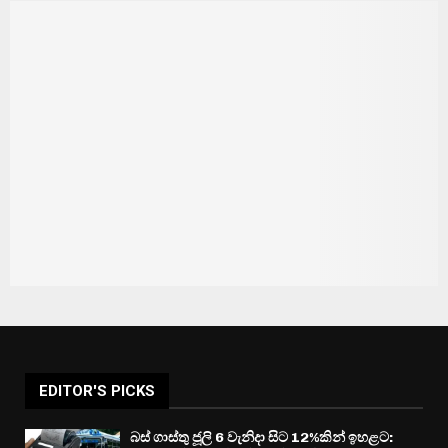
EDITOR'S PICKS
බස් ගාස්තු ජූලි 6 වැනිදා සිට 12%කින් ඉහළට: