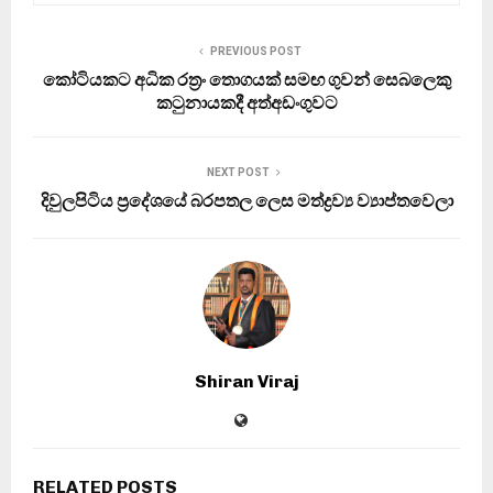
PREVIOUS POST
කෝටියකට අධික රත්‍රං තොගයක් සමඟ ගුවන් සෙබලෙකු
කටුනායකදී අත්අඩංගුවට
NEXT POST
දිවුලපිටිය ප්‍රදේශයේ බරපතල ලෙස මත්ද්‍රව්‍ය ව්‍යාප්තවෙලා
Shiran Viraj
RELATED POSTS