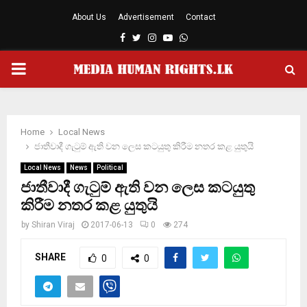
About Us
Advertisement
Contact
Facebook
Twitter
Instagram
Youtube
Whatsapp
PRIMARY
MENU
Home
Local News
ජාතීවාදී ගැටුම් ඇති වන ලෙස කටයුතු කිරීම නතර කළ යුතුයි
Local News
News
Political
ජාතීවාදී ගැටුම් ඇති වන ලෙස කටයුතු
කිරීම නතර කළ යුතුයි
by
Shiran Viraj
2017-06-13
0
274
SHARE
0
0