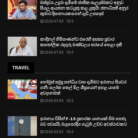
මත්ද්‍රව්‍ය උදුරා දැමීමේ ජාතික සැලැස්මකට අනුව
සියලු ආයතන කටයුතු කළ යුතුයි: ජනාධිපති අනුර
කුමාර දිසානායකගෙන් දැඩි උපදෙස්
2026-07-03
0
කාදිනල් හිමිපාණන්ට එරෙහි අසත්‍ය ප්‍රචාර
කතෝලික රදගුරු මණ්ඩලය තරයේ හෙළා දකී
2026-07-03
0
TRAVEL
හෝමුස් සමුද්‍ර සන්ධිය වසා දැමීමට ඉරානය පියවර
ගනී: ලෝක තෙල් මිල ශීඝ්‍රයෙන් ඉහළ යාමේ
අවදානමක්
2026-03-03
0
ඉරානය විසින් F-15 ප්‍රහාරක යානයක් බිම හෙළූ
බව පවසයි; මැදපෙරදිග ගැටුම් උච්ච අවස්ථාවකට
2026-03-02
0