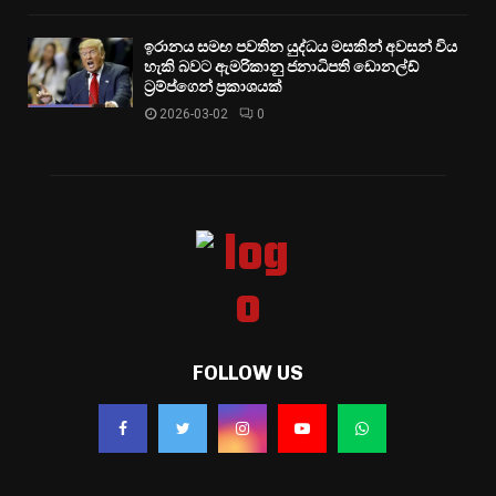
ඉරානය සමඟ පවතින යුද්ධය මසකින් අවසන් විය
හැකි බවට ඇමරිකානු ජනාධිපති ඩොනල්ඩ්
ට්‍රම්ප්ගෙන් ප්‍රකාශයක්
2026-03-02
0
FOLLOW US