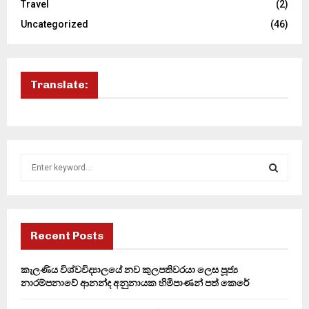
Travel
(2)
Uncategorized
(46)
Translate:
S
e
a
S
r
c
E
h
Recent Posts
f
A
o
කැලණිය විශ්වවිද්‍යාලයේ නව කුලපතිවරයා ලෙස පූජ්‍ය
r
R
නාරම්පනාවේ ආනන්ද අනුනායක හිමිපාණන් පත් කෙරේ
:
C