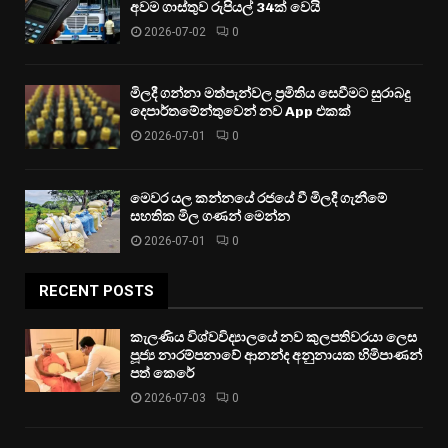
අවම ගාස්තුව රුපියල් 34ක් වෙයි
2026-07-02
0
මිලදී ගන්නා මත්පැන්වල ප්‍රමිතිය සෙවීමට සුරාබදු
දෙපාර්තමේන්තුවෙන් නව App එකක්
2026-07-01
0
මෙවර යල කන්නයේ රජයේ වී මිලදී ගැනීමේ
සහතික මිල ගණන් මෙන්න
2026-07-01
0
RECENT POSTS
කැලණිය විශ්වවිද්‍යාලයේ නව කුලපතිවරයා ලෙස
පූජ්‍ය නාරම්පනාවේ ආනන්ද අනුනායක හිමිපාණන්
පත් කෙරේ
2026-07-03
0