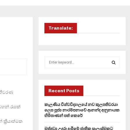
Translate:
S
e
a
S
r
c
E
h
Recent Posts
ැතිවරණ
f
A
o
කැලණිය විශ්වවිද්‍යාලයේ නව කුලපතිවරයා
ටහන් රැසක්
r
R
ලෙස පූජ්‍ය නාරම්පනාවේ ආනන්ද අනුනායක
:
හිමිපාණන් පත් කෙරේ
C
ක්‍රියාත්මක
මත්ද්‍රව්‍ය උදුරා දැමීමේ ජාතික සැලැස්මකට