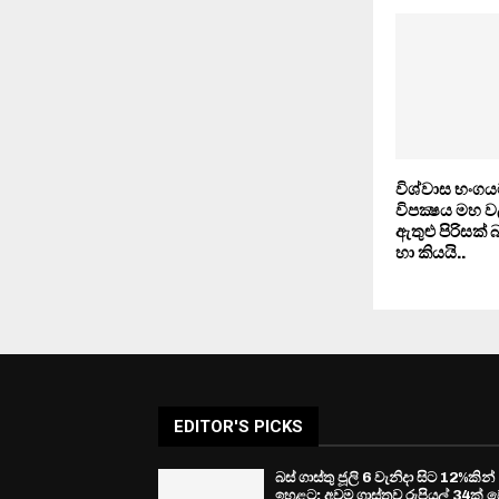
විශ්වාස භංගය
විපක්‍ෂය මහ ව
ඇතුළු පිරිසක් 
හා කියයි..
EDITOR'S PICKS
බස් ගාස්තු ජූලි 6 වැනිදා සිට 12%කින්
ඉහළට: අවම ගාස්තුව රුපියල් 34ක් ව