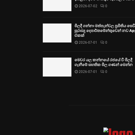
2026-07-02
0
මිලදී ගන්නා මත්පැන්වල ප්‍රමිතිය සෙ
සුරාබදු දෙපාර්තමේන්තුවෙන් නව Ap
එකක්
2026-07-01
0
මෙවර යල කන්නයේ රජයේ වී මිලදී
ගැනීමේ සහතික මිල ගණන් මෙන්න
2026-07-01
0