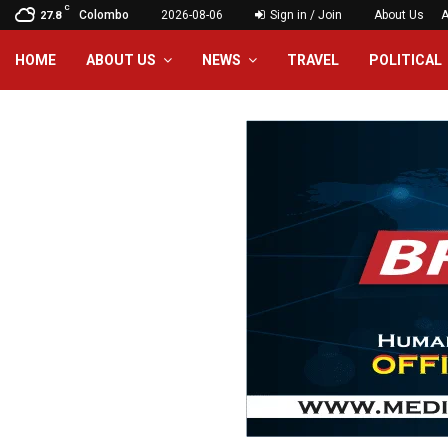
C
Colombo
2026-08-06
Sign in / Join
About Us
A
27.8
HOME
ABOUT US
NEWS
TRAVEL
POLITICAL