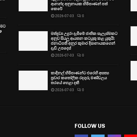
ආනන්ද අනුනායක හිමිපාණන් පත්
කෙරේ
2026-07-03
0
වීමට
p
මත්ද්‍රව්‍ය උදුරා දැමීමේ ජාතික සැලැස්මකට
අනුව සියලු ආයතන කටයුතු කළ යුතුයි:
ජනාධිපති අනුර කුමාර දිසානායකගෙන්
දැඩි උපදෙස්
2026-07-03
0
කාදිනල් හිමිපාණන්ට එරෙහි අසත්‍ය
ප්‍රචාර කතෝලික රදගුරු මණ්ඩලය
තරයේ හෙළා දකී
2026-07-03
0
FOLLOW US