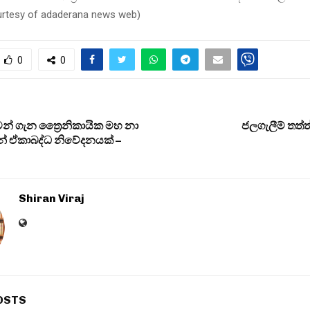
urtesy of adaderana news web
)
0
0
වන් ගැන ත්‍රෛනිකායික මහ නා
ජලගැලීම් තත්
න් ඒකාබද්ධ නිවේදනයක් –
Shiran Viraj
OSTS