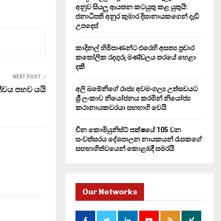
H
අනුව සියලු ආයතන කටයුතු කළ යුතුයි:
ජනාධිපති අනුර කුමාර දිසානායකගෙන් දැඩි
උපදෙස්
කාදිනල් හිමිපාණන්ට එරෙහි අසත්‍ය ප්‍රචාර
කතෝලික රදගුරු මණ්ඩලය තරයේ හෙළා
දකී
NEXT POST
ත්වය පහව යයි
අලි ඛමේනිගේ රාජ්‍ය අවමංගල්‍ය උත්සවයට
ශ්‍රී ලංකාව නියෝජනය කරමින් නියෝජ්‍ය
කථානායකවරයා සහභාගි වෙයි
චීන කොමියුනිස්ට් පක්ෂයේ 105 වන
සංවත්සරය දේශපාලන නායකයන් රැසකගේ
සහභාගිත්වයෙන් කොළඹදී සමරයි
Our Networks