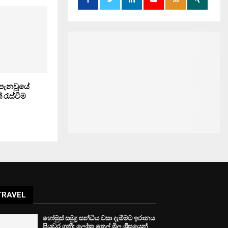
ිය පැනවූයේ
 රැස්වීම
TRAVEL
හෝමුස් සමුද්‍ර සන්ධිය වසා දැමීමට ඉරානය
පියවර ගනී: ලෝක තෙල් මිල ශීඝ්‍රයෙන්