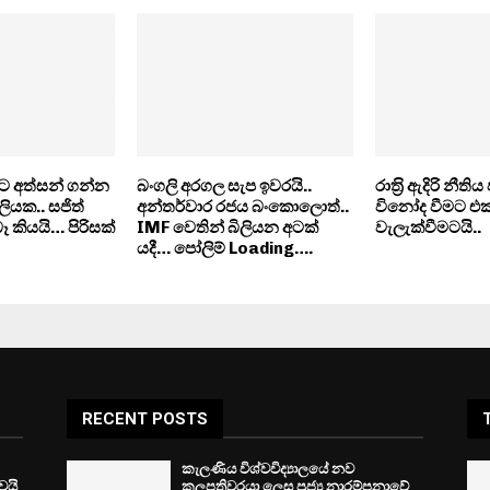
ට අත්සන් ගන්න
බංගලි අරගල සැප ඉවරයි..
රාත‍්‍රි ඇදිරි නීත
ලියක.. සජිත්
අන්තර්වාර රජය බංකොලොත්..
විනෝද වීමට එක්
බෑ කියයි… පිරිසක්
IMF වෙතින් බිලියන අටක්
වැලැක්වීමටයි..
යදී… පෝලිම් Loading….
RECENT POSTS
කැලණිය විශ්වවිද්‍යාලයේ නව
ෙයි
කුලපතිවරයා ලෙස පූජ්‍ය නාරම්පනාවේ