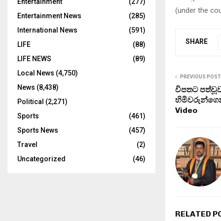
Entertainment
(277)
(
under the co
Entertainment News
(285)
International News
(591)
SHARE
LIFE
(88)
LIFE NEWS
(89)
Local News
(4,750)
PREVIOUS POST
News
(8,438)
විපතට පත්වූ
හිමිවරුන්ගෙ
Political
(2,271)
Video
Sports
(461)
Sports News
(457)
Travel
(2)
Uncategorized
(46)
RELATED P