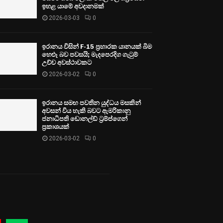
ඉහළ යාමේ අවදානමක්
2026-03-03
0
ඉරානය විසින් F-15 ප්‍රහාරක යානයක් බිම
හෙළූ බව පවසයි; මැදපෙරදිග ගැටුම්
උච්ච අවස්ථාවකට
2026-03-02
0
ඉරානය සමඟ පවතින යුද්ධය මසකින්
අවසන් විය හැකි බවට ඇමරිකානු
ජනාධිපති ඩොනල්ඩ් ට්‍රම්ප්ගෙන්
ප්‍රකාශයක්
2026-03-02
0