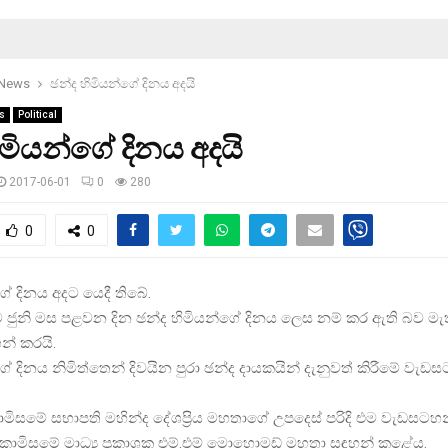
 News
ඡන්ද හිමියන්ගේ දිනය අදයි
s
Political
ිමියන්ගේ දිනය අදයි
2017-06-01
0
280
0
0
ගේ දිනය අදට යෙදී තිබේ.
 ජුනි මස පළවන දින ඡන්ද හිමියන්ගේ දිනය ලෙස නම් කර ඇති බව ම
් කරයි.
ේ දිනය නිමිත්තෙන් දිවයින පුරා ඡන්ද දායකයින් දැනුවත් කිරීමේ වැඩස
සමේ සභාපති මහින්ද දේශප්‍රිය මහතාගේ උපදෙස් පරිදි එම වැඩසටහන් 
ොමිසමේ මාධ්‍ය ප්‍රකාශක එම්.එම් මොහොමඩ් මහතා සඳහන් කළේය.