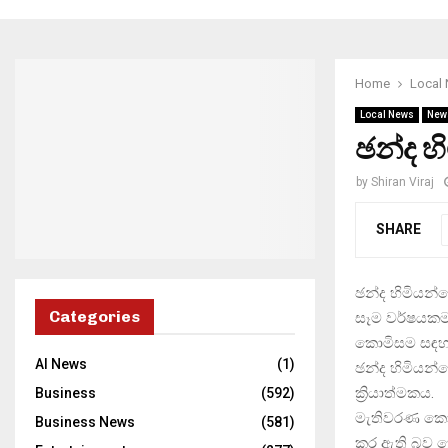
Home
Local
Local News
New
ඡන්ද හ
by
Shiran Viraj
SHARE
ඡන්ද හිමියන්
Categories
සෑම වර්ෂයකම
කොමිසම සඳහන
AI News
(1)
ඡන්ද හිමියන්ග
ක්‍රියාත්මකය.
Business
(592)
මැතිවරණ කොමි
Business News
(581)
කර ඇති බව ක