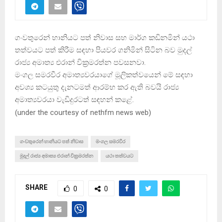
ගංවතුරෙන් හානියට පත් නිවාස සහ මාර්ග කඩිනමින් යථා
තත්වයට පත් කිරීම සඳහා පියවර ගනිමින් සිටින බව මුදල්
රාජ්‍ය අමාත්‍ය එරාන් වික‍්‍රමරත්න පවසනවා.
මංගල සමරවීර අමාත්‍යවරයාගේ මූලිකත්වයෙන් මේ සඳහා
අවශ්‍ය කටයුතු දැනටමත් ආරම්භ කර ඇති බවයි රාජ්‍ය
අමාත්‍යවරයා වැඩිදුරටත් සඳහන් කළේ.
(
under the courtesy of nethfm news web
)
ගංවතුරෙන් හානියට පත් නිවාස
මංගල සමරවීර
මුදල් රාජ්‍ය අමාත්‍ය එරාන් වික‍්‍රමරත්න
යථා තත්වයට
SHARE
0
0