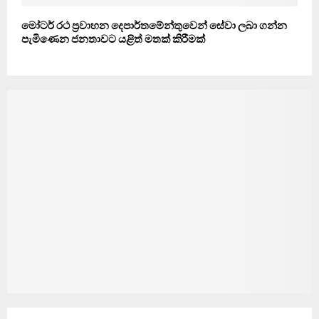
මෝටර් රථ ප‍්‍රවාහන දෙපාර්තමේන්තුවෙන් සේවා ලබා ගන්න
පැමිණෙන ජනතාවට යළිත් මතක් කිරීමක්