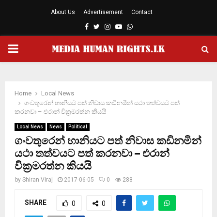
About Us
Advertisement
Contact
Facebook
Twitter
Instagram
Youtube
Whatsapp
PRIMARY
MENU
Home
Local News
ගංවතුරෙන් හානියට පත් නිවාස කඩිනමින් යථා තත්වයට පත්
කරනවා – එරාන් වික‍්‍රමරත්න කියයි
Local News
News
Political
ගංවතුරෙන් හානියට පත් නිවාස කඩිනමින්
යථා තත්වයට පත් කරනවා – එරාන්
වික‍්‍රමරත්න කියයි
by
Shiran Viraj
2017-06-05
0
288
SHARE
0
0