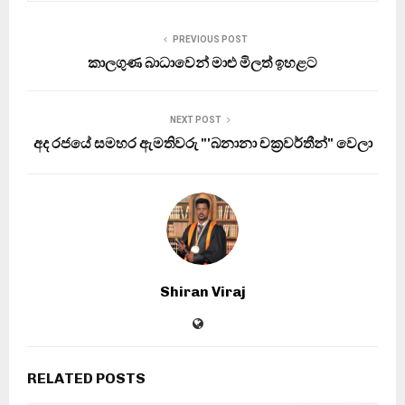
PREVIOUS POST
කාලගුණ බාධාවෙන් මාළු මිලත් ඉහළට
NEXT POST
අද රජයේ සමහර ඇමතිවරු "'බනානා චක්‍රවර්තීන්" වෙලා
Shiran Viraj
RELATED POSTS