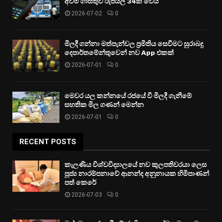
අවම ගාස්තුව රුපියල් 34ක් වෙයි
2026-07-02
0
මිලදී ගන්නා මත්පැන්වල ප්‍රමිතිය සෙවීමට සුරාබදු
දෙපාර්තමේන්තුවෙන් නව App එකක්
2026-07-01
0
මෙවර යල කන්නයේ රජයේ වී මිලදී ගැනීමේ
සහතික මිල ගණන් මෙන්න
2026-07-01
0
RECENT POSTS
කැලණිය විශ්වවිද්‍යාලයේ නව කුලපතිවරයා ලෙස
පූජ්‍ය නාරම්පනාවේ ආනන්ද අනුනායක හිමිපාණන්
පත් කෙරේ
2026-07-03
0