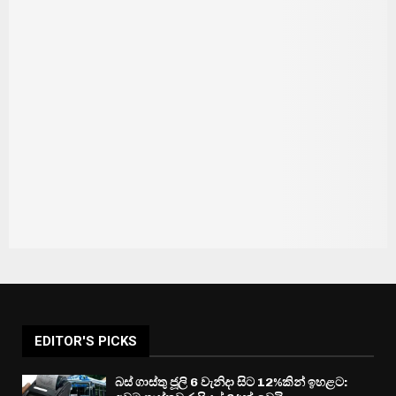
EDITOR'S PICKS
බස් ගාස්තු ජූලි 6 වැනිදා සිට 12%කින් ඉහළට: