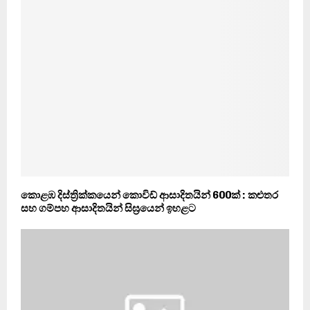
කොළඹ දිස්ත්‍රික්කයෙන් කොවිඩ් ආසාදිතයින් 600ක් : කළුතර
සහ ගම්පහ ආසාදිතයින් සිඝ්‍රයෙන් ඉහළට