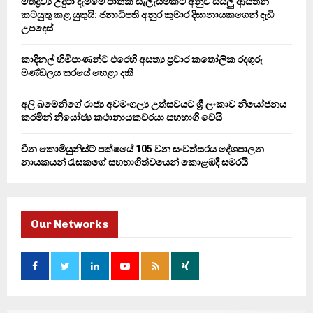
මත්ද්‍රව්‍ය උදුරා දැමීමේ ජාතික සැලැස්මකට අනුව සියලු ආයතන
කටයුතු කළ යුතුයි: ජනාධිපති අනුර කුමාර දිසානායකගෙන් දැඩි
H
උපදෙස්
කාදිනල් හිමිපාණන්ට එරෙහි අසත්‍ය ප්‍රචාර කතෝලික රදගුරු
මණ්ඩලය තරයේ හෙළා දකී
අලි ඛමේනිගේ රාජ්‍ය අවමංගල්‍ය උත්සවයට ශ්‍රී ලංකාව නියෝජනය
කරමින් නියෝජ්‍ය කථානායකවරයා සහභාගි වෙයි
චීන කොමියුනිස්ට් පක්ෂයේ 105 වන සංවත්සරය දේශපාලන
නායකයන් රැසකගේ සහභාගිත්වයෙන් කොළඹදී සමරයි
Our Networks