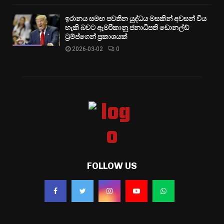
ඉරානය සමඟ පවතින යුද්ධය මසකින් අවසන් විය
හැකි බවට ඇමරිකානු ජනාධිපති ඩොනල්ඩ්
ට්‍රම්ප්ගෙන් ප්‍රකාශයක්
2026-03-02
0
FOLLOW US