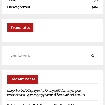
Travel
(2)
Uncategorized
(46)
Translate:
S
e
a
S
r
c
E
h
Recent Posts
f
A
o
කැලණිය විශ්වවිද්‍යාලයේ නව කුලපතිවරයා ලෙස පූජ්‍ය
r
R
නාරම්පනාවේ ආනන්ද අනුනායක හිමිපාණන් පත් කෙරේ
:
C