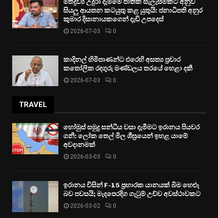
මත්ද්‍රව්‍ය උදුරා දැමීමේ ජාතික සැලැස්මකට අනුව
සියලු ආයතන කටයුතු කළ යුතුයි: ජනාධිපති අනුර
කුමාර දිසානායකගෙන් දැඩි උපදෙස්
2026-07-03
0
කාදිනල් හිමිපාණන්ට එරෙහි අසත්‍ය ප්‍රචාර
කතෝලික රදගුරු මණ්ඩලය තරයේ හෙළා දකී
2026-07-03
0
TRAVEL
හෝමුස් සමුද්‍ර සන්ධිය වසා දැමීමට ඉරානය පියවර
ගනී: ලෝක තෙල් මිල ශීඝ්‍රයෙන් ඉහළ යාමේ
අවදානමක්
2026-03-03
0
ඉරානය විසින් F-15 ප්‍රහාරක යානයක් බිම හෙළූ
බව පවසයි; මැදපෙරදිග ගැටුම් උච්ච අවස්ථාවකට
2026-03-02
0