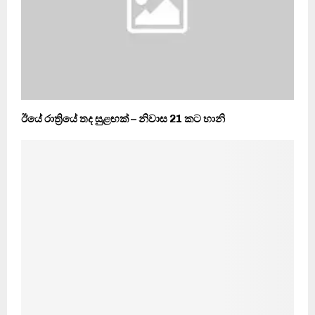
ඊයේ රාත්‍රියේ තද සුළඟක් – නිවාස 21 කට හානි