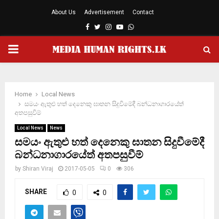
About Us
Advertisement
Contact
Facebook
Twitter
Instagram
Youtube
Whatsapp
PRIMARY
MENU
Home
Local News
සමයං ඇතුළු හත් දෙනෙකු ඝාතන සිදුවීමේදී බන්ධනාගාරයේත්
අතපසුවීම්
Local News
News
සමයං ඇතුළු හත් දෙනෙකු ඝාතන සිදුවීමේදී
බන්ධනාගාරයේත් අතපසුවීම්
by
Shiran Viraj
2017-05-05
0
306
SHARE
0
0