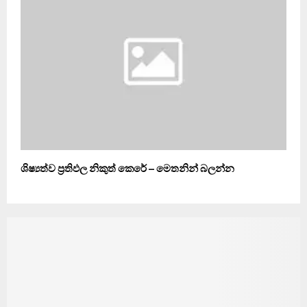
ශිෂ්‍යත්ව ප්‍රතිඵල නිකුත් කෙරේ – මෙතනින් බලන්න