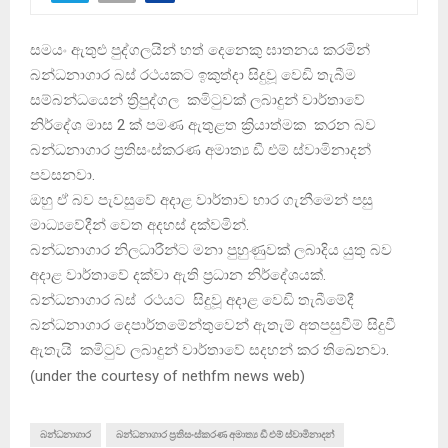
සමයං ඇතුළු පුද්ගලයින් හත් දෙනෙකු ඝාතනය කරමින්
බන්ධනාගාර බස් රථයකට ඉකුත්දා සිදුවූ වෙඩි තැබීම
සම්බන්ධයෙන් ත්‍රිපුද්ගල කමිටුවක් ලබාදුන් වාර්තාවේ
නිර්දේශ මාස 2 ක් පමණ ඇතුළත ක්‍රියාත්මක කරන බව
බන්ධනාගාර ප්‍රතිසංස්කරණ අමාත්‍ය ඩී එම් ස්වාමිනාදන්
පවසනවා.
ඔහු ඒ බව පැවසුවේ අදාළ වාර්තාව භාර ගැනීමෙන් පසු
මාධ්‍යවේදීන් වෙත අදහස් දක්වමින්.
බන්ධනාගාර නිලධාරීන්ට මනා පුහුණුවක් ලබාදිය යුතු බව
අදාළ වාර්තාවේ දක්වා ඇති ප්‍රධාන නිර්දේශයක්.
බන්ධනාගාර බස් රථයට සිදුවූ අදාළ වෙඩි තැබීමේදී
බන්ධනාගාර දෙපාර්තමේන්තුවෙන් ඇතැම් අතපසුවීම් සිදුවී
ඇතැයි කමිටුව ලබාදුන් වාර්තාවේ සදහන් කර තිඛෙනවා.
(
under the courtesy of nethfm news web
)
බන්ධනාගාර
බන්ධනාගාර ප්‍රතිසංස්කරණ අමාත්‍ය ඩී එම් ස්වාමිනාදන්