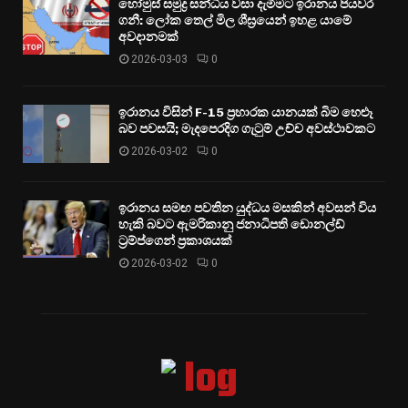
හෝමුස් සමුද්‍ර සන්ධිය වසා දැමීමට ඉරානය පියවර
ගනී: ලෝක තෙල් මිල ශීඝ්‍රයෙන් ඉහළ යාමේ
අවදානමක්
2026-03-03
0
ඉරානය විසින් F-15 ප්‍රහාරක යානයක් බිම හෙළූ
බව පවසයි; මැදපෙරදිග ගැටුම් උච්ච අවස්ථාවකට
2026-03-02
0
ඉරානය සමඟ පවතින යුද්ධය මසකින් අවසන් විය
හැකි බවට ඇමරිකානු ජනාධිපති ඩොනල්ඩ්
ට්‍රම්ප්ගෙන් ප්‍රකාශයක්
2026-03-02
0