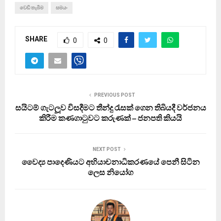
වෙඩි තැබීම
සමයං
SHARE
0
0
PREVIOUS POST
සයිටම් ගැටලූව විසදීමට තීන්දු රැසක් ගෙන තිබියදී වර්ජනය
කිරීම කණගාටුවට කරුණක් – ජනපති කියයි
NEXT POST
වෛද්‍ය පාදෙණියට අභියාචනාධිකරණයේ පෙනී සිටින
ලෙස නියෝග