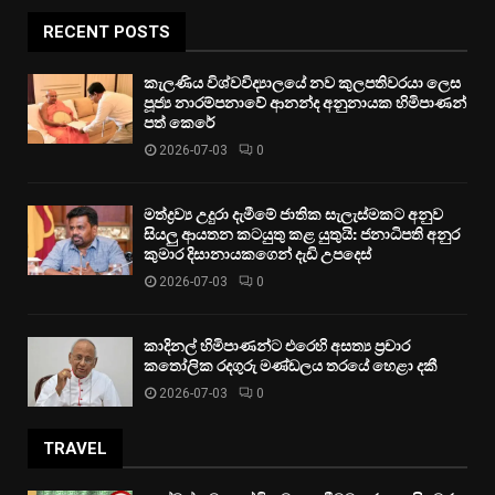
RECENT POSTS
කැලණිය විශ්වවිද්‍යාලයේ නව කුලපතිවරයා ලෙස
පූජ්‍ය නාරම්පනාවේ ආනන්ද අනුනායක හිමිපාණන්
පත් කෙරේ
2026-07-03
0
මත්ද්‍රව්‍ය උදුරා දැමීමේ ජාතික සැලැස්මකට අනුව
සියලු ආයතන කටයුතු කළ යුතුයි: ජනාධිපති අනුර
කුමාර දිසානායකගෙන් දැඩි උපදෙස්
2026-07-03
0
කාදිනල් හිමිපාණන්ට එරෙහි අසත්‍ය ප්‍රචාර
කතෝලික රදගුරු මණ්ඩලය තරයේ හෙළා දකී
2026-07-03
0
TRAVEL