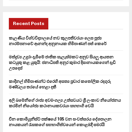
a
S
r
c
E
h
Recent Posts
f
A
o
කැලණිය විශ්වවිද්‍යාලයේ නව කුලපතිවරයා ලෙස පූජ්‍ය
r
R
නාරම්පනාවේ ආනන්ද අනුනායක හිමිපාණන් පත් කෙරේ
:
C
මත්ද්‍රව්‍ය උදුරා දැමීමේ ජාතික සැලැස්මකට අනුව සියලු ආයතන
කටයුතු කළ යුතුයි: ජනාධිපති අනුර කුමාර දිසානායකගෙන් දැඩි
H
උපදෙස්
කාදිනල් හිමිපාණන්ට එරෙහි අසත්‍ය ප්‍රචාර කතෝලික රදගුරු
මණ්ඩලය තරයේ හෙළා දකී
අලි ඛමේනිගේ රාජ්‍ය අවමංගල්‍ය උත්සවයට ශ්‍රී ලංකාව නියෝජනය
කරමින් නියෝජ්‍ය කථානායකවරයා සහභාගි වෙයි
චීන කොමියුනිස්ට් පක්ෂයේ 105 වන සංවත්සරය දේශපාලන
නායකයන් රැසකගේ සහභාගිත්වයෙන් කොළඹදී සමරයි