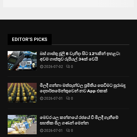
EDITOR'S PICKS
බස් ගාස්තු ජූලි 6 වැනිදා සිට 12%කින් ඉහළට:
අවම ගාස්තුව රුපියල් 34ක් වෙයි
2026-07-02
0
මිලදී ගන්නා මත්පැන්වල ප්‍රමිතිය සෙවීමට සුරාබදු
දෙපාර්තමේන්තුවෙන් නව App එකක්
2026-07-01
0
මෙවර යල කන්නයේ රජයේ වී මිලදී ගැනීමේ
සහතික මිල ගණන් මෙන්න
2026-07-01
0