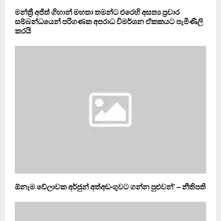
මන්ත්‍රී අජිත් ගිහාන් මහතා තමන්ට එරෙහි අසත්‍ය ප්‍රචාර
සම්බන්ධයෙන් පරිගණක අපරාධ විමර්ශන ඒකකයට පැමිණිලි
කරයි
ඕනෑම වේලාවක අර්ජුන් අත්අඩංගුවට ගන්න පුළුවන්' – නීතිපති