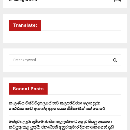
Translate:
S
e
a
S
r
c
E
h
Recent Posts
f
A
o
කැලණිය විශ්වවිද්‍යාලයේ නව කුලපතිවරයා ලෙස පූජ්‍ය
r
R
නාරම්පනාවේ ආනන්ද අනුනායක හිමිපාණන් පත් කෙරේ
:
C
මත්ද්‍රව්‍ය උදුරා දැමීමේ ජාතික සැලැස්මකට අනුව සියලු ආයතන
කටයුතු කළ යුතුයි: ජනාධිපති අනුර කුමාර දිසානායකගෙන් දැඩි
H