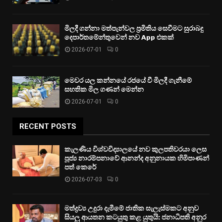
මිලදී ගන්නා මත්පැන්වල ප්‍රමිතිය සෙවීමට සුරාබදු
දෙපාර්තමේන්තුවෙන් නව App එකක්
2026-07-01
0
මෙවර යල කන්නයේ රජයේ වී මිලදී ගැනීමේ
සහතික මිල ගණන් මෙන්න
2026-07-01
0
RECENT POSTS
කැලණිය විශ්වවිද්‍යාලයේ නව කුලපතිවරයා ලෙස
පූජ්‍ය නාරම්පනාවේ ආනන්ද අනුනායක හිමිපාණන්
පත් කෙරේ
2026-07-03
0
මත්ද්‍රව්‍ය උදුරා දැමීමේ ජාතික සැලැස්මකට අනුව
සියලු ආයතන කටයුතු කළ යුතුයි: ජනාධිපති අනුර