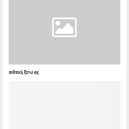
කම්කරු දිනය අද