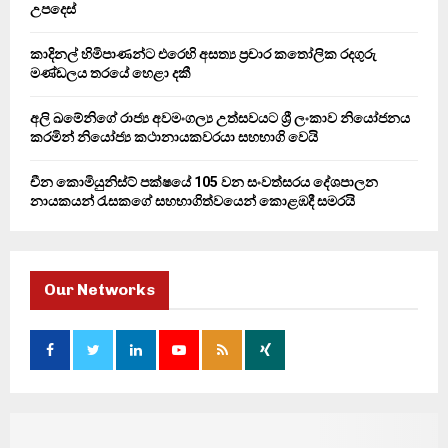
උපදෙස්
කාදිනල් හිමිපාණන්ට එරෙහි අසත්‍ය ප්‍රචාර කතෝලික රදගුරු
මණ්ඩලය තරයේ හෙළා දකී
අලි ඛමේනිගේ රාජ්‍ය අවමංගල්‍ය උත්සවයට ශ්‍රී ලංකාව නියෝජනය
කරමින් නියෝජ්‍ය කථානායකවරයා සහභාගි වෙයි
චීන කොමියුනිස්ට් පක්ෂයේ 105 වන සංවත්සරය දේශපාලන
නායකයන් රැසකගේ සහභාගිත්වයෙන් කොළඹදී සමරයි
Our Networks