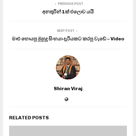
PREVIOUS POST
අනතුරින් 1ක් එලොව යයි
NEXT POST
මාළු හොයපු මුහුදු සිංහයා දැරියකට කරපු වැඩේ – Video
Shiran Viraj
RELATED POSTS