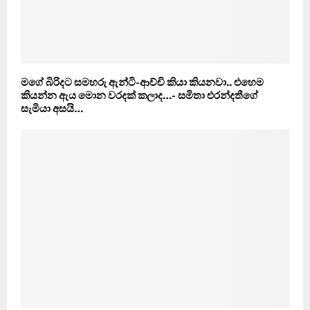
මගේ බිරිදට සමහරු ඇන්ටි-ආච්චි කියා කියනවා.. එහෙම
කියන්න ඇය මොන වරදක් කලාද…- සමිතා එරන්දතීගේ
සැමියා අසයි…