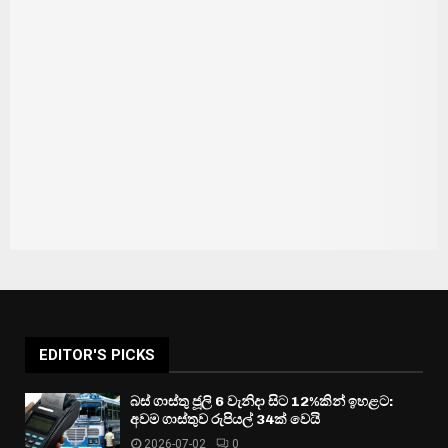
EDITOR'S PICKS
බස් ගාස්තු ජූලි 6 වැනිදා සිට 12%කින් ඉහළට:
අවම ගාස්තුව රුපියල් 34ක් වෙයි
2026-07-02
0