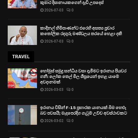
කුමාර දිසානායකගෙන් දැඩි උපදෙස්
2026-07-03
0
කාදිනල් හිමිපාණන්ට එරෙහි අසත්‍ය ප්‍රචාර
කතෝලික රදගුරු මණ්ඩලය තරයේ හෙළා දකී
2026-07-03
0
TRAVEL
හෝමුස් සමුද්‍ර සන්ධිය වසා දැමීමට ඉරානය පියවර
ගනී: ලෝක තෙල් මිල ශීඝ්‍රයෙන් ඉහළ යාමේ
අවදානමක්
2026-03-03
0
ඉරානය විසින් F-15 ප්‍රහාරක යානයක් බිම හෙළූ
බව පවසයි; මැදපෙරදිග ගැටුම් උච්ච අවස්ථාවකට
2026-03-02
0