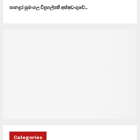
පානදුර සුමංගල විදුහල්පති අත්අඩංගුවේ..
Categories