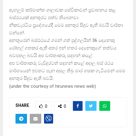
ඇඟලුම් කර්මාන්ත ශාලාවක සේවිකාවන් ප්‍රවාහනය කළ
බස්රථයක් අනතුරට පත්ව තිබෙනවා.
නිකවැරටිය ප්‍රදේශයේදී මෙම අනතුර සිදුව ඇති බවයි වාර්තා
වන්නේ.
අනතුරෙන් බස්රථයේ ගමන් ගත් පුද්ගලයින් 36 දෙනෙකු
රෝහල් ගතකර ඇති අතර ඉන් හතර දෙනෙකුගේ තත්වය
බවපතල බවයි අප වාර්තාකරු සදහන් කළේ.
අප වාර්තාකරු වැඩිදුරටත් සදහන් කළේ අදාල බස් රථය
මාර්ගයෙන් ඉවතට පැන අසල තිබු මාර ගසක ගැටීමෙන් මෙම
අනතුර සිදුව ඇති බවයි.
(
under the courtesy of hirunews news web
)
SHARE
0
0