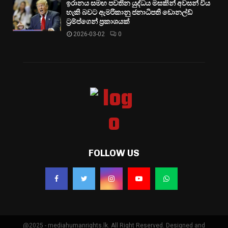
ඉරානය සමඟ පවතින යුද්ධය මසකින් අවසන් විය
හැකි බවට ඇමරිකානු ජනාධිපති ඩොනල්ඩ්
ට්‍රම්ප්ගෙන් ප්‍රකාශයක්
2026-03-02
0
FOLLOW US
@2025 - mediahumanrights.lk. All Right Reserved. Designed and