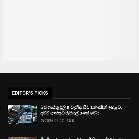
EDITOR'S PICKS
බස් ගාස්තු ජූලි 6 වැනිදා සිට 12%කින් ඉහළට:
අවම ගාස්තුව රුපියල් 34ක් වෙයි
2026-07-02
0