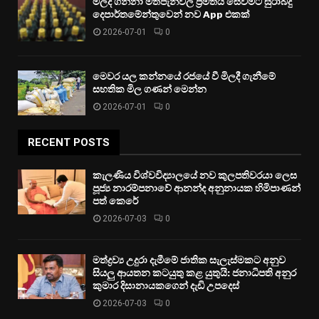
මිලදී ගන්නා මත්පැන්වල ප්‍රමිතිය සෙවීමට සුරාබදු
දෙපාර්තමේන්තුවෙන් නව App එකක්
2026-07-01
0
මෙවර යල කන්නයේ රජයේ වී මිලදී ගැනීමේ
සහතික මිල ගණන් මෙන්න
2026-07-01
0
RECENT POSTS
කැලණිය විශ්වවිද්‍යාලයේ නව කුලපතිවරයා ලෙස
පූජ්‍ය නාරම්පනාවේ ආනන්ද අනුනායක හිමිපාණන්
පත් කෙරේ
2026-07-03
0
මත්ද්‍රව්‍ය උදුරා දැමීමේ ජාතික සැලැස්මකට අනුව
සියලු ආයතන කටයුතු කළ යුතුයි: ජනාධිපති අනුර
කුමාර දිසානායකගෙන් දැඩි උපදෙස්
2026-07-03
0