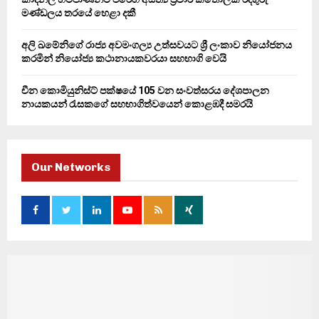
මණ්ඩලය තරයේ හෙළා දකී
අලි ඛමේනිගේ රාජ්‍ය අවමංගල්‍ය උත්සවයට ශ්‍රී ලංකාව නියෝජනය
කරමින් නියෝජ්‍ය කථානායකවරයා සහභාගි වෙයි
චීන කොමියුනිස්ට් පක්ෂයේ 105 වන සංවත්සරය දේශපාලන
නායකයන් රැසකගේ සහභාගිත්වයෙන් කොළඹදී සමරයි
Our Networks