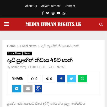
About Us
Advertisement
Contact
Facebook
Twitter
Instagram
Youtube
Whatsapp
PRIMARY
MENU
Home
Local News
දැඩි සුළඟින් නිවාස 45ට හානි
Local News
News
දැඩි සුළඟින් නිවාස 45ට හානි
by
Shiran Viraj
2017-05-05
0
253
SHARE
0
0
ප්‍රදේශ කිහිපයකට ඊයේ (04) හඹා ගිය සුළං තත්ත්වය