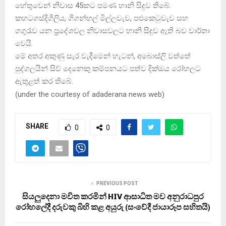
හේතුවෙන් නිවාස 45කට පමණ හානි සිදුව තිබේ.
කහටගස්දිගිලිය, ගිගන්හල් මිල්ලවැව, පළුකෙටුවැව සහ
ගගුරෑව යන ප්‍රදේශවල නිවාසවලට හානි සිදුව ඇති බව වාර්තා
වෙයි.
මේ අතර අකුණු සැර වැදීමෙන් හැටන්, අබොස්ලි වත්තේ
පුද්ගලයින් සිව් දෙනෙකු කම්පනයට පත්ව දික්ඔය රෝහලට
ඇතුළත් කර තිබේ.
(
under the courtesy of adaderana news web
)
SHARE
0
0
PREVIOUS POST
සියලුදෙනා මවිත කරමින් HIV ආසාධිත මව අනුරාධපුර
රෝහලේදී දරුවකු බිහි කළ අයුරු (සංවේදී ජායාරූප සහිතයි)