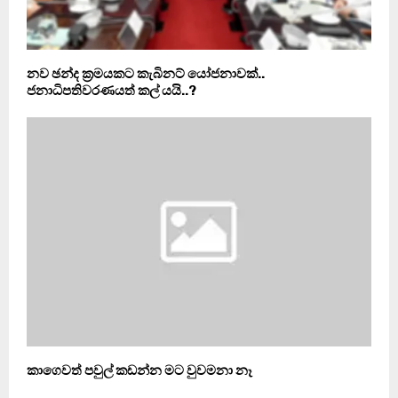
නව ඡන්ද ක‍්‍රමයකට කැබිනට් යෝජනාවක්..
ජනාධිපතිවරණයත් කල් යයි..?
කාගෙවත් පවුල් කඩන්න මට වුවමනා නෑ