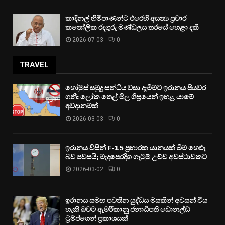
කාදිනල් හිමිපාණන්ට එරෙහි අසත්‍ය ප්‍රචාර
කතෝලික රදගුරු මණ්ඩලය තරයේ හෙළා දකී
2026-07-03
0
TRAVEL
හෝමුස් සමුද්‍ර සන්ධිය වසා දැමීමට ඉරානය පියවර
ගනී: ලෝක තෙල් මිල ශීඝ්‍රයෙන් ඉහළ යාමේ
අවදානමක්
2026-03-03
0
ඉරානය විසින් F-15 ප්‍රහාරක යානයක් බිම හෙළූ
බව පවසයි; මැදපෙරදිග ගැටුම් උච්ච අවස්ථාවකට
2026-03-02
0
ඉරානය සමඟ පවතින යුද්ධය මසකින් අවසන් විය
හැකි බවට ඇමරිකානු ජනාධිපති ඩොනල්ඩ්
ට්‍රම්ප්ගෙන් ප්‍රකාශයක්