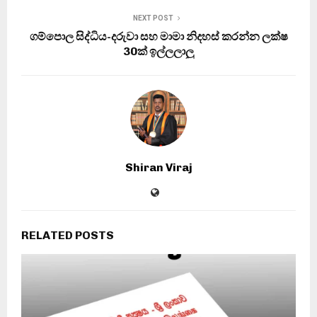
NEXT POST
ගම්පොල සිද්ධිය-දරුවා සහ මාමා නිදහස් කරන්න ලක්ෂ
30ක් ඉල්ලලාලු
Shiran Viraj
RELATED POSTS