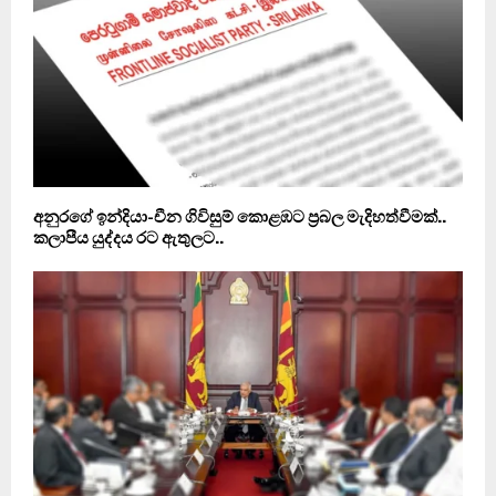
අනුරගේ ඉන්දියා-චීන ගිවිසුම් කොළඹට ප්‍රබල මැදිහත්වීමක්..
කලාපීය යුද්දය රට ඇතුලට..