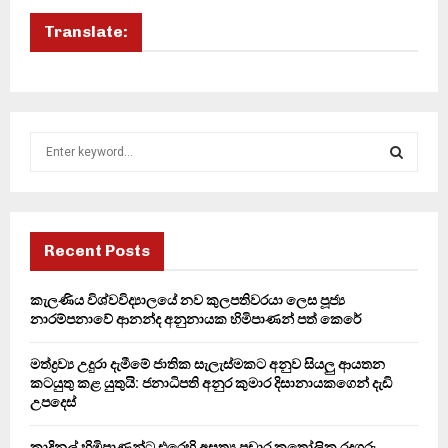
Translate:
S
e
a
S
r
c
E
h
Recent Posts
f
A
o
කැලණිය විශ්වවිද්‍යාලයේ නව කුලපතිවරයා ලෙස පූජ්‍ය
r
R
නාරම්පනාවේ ආනන්ද අනුනායක හිමිපාණන් පත් කෙරේ
:
C
මත්ද්‍රව්‍ය උදුරා දැමීමේ ජාතික සැලැස්මකට අනුව සියලු ආයතන
කටයුතු කළ යුතුයි: ජනාධිපති අනුර කුමාර දිසානායකගෙන් දැඩි
H
උපදෙස්
කාදිනල් හිමිපාණන්ට එරෙහි අසත්‍ය ප්‍රචාර කතෝලික රදගුරු