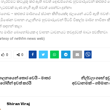
් හැරවීමට කටයුතු කර ඇති බවත් දොඩම්ගොඩ හුවමාරුවෙන් කළුතර
ගැටළුවක් පැණ නැගී ඇති බවත් පෙන්වා දුන්නා.
්ගොඩ – කළුතර මාර්ගයේ ස්ථාන කිහිපයක්ද ජලයෙන් යටවී ඇති බවත් 
ිණෙන වාහන ගැලනිගම හුවමාරුවෙන් පිටවී විකල්ප මාර්ග භාවිතා කි
් සඳහන් කළා.
ාන්‍ය මාර්ග බොහෝමයක ද වාහන ධාවනයට තවදුරටත් බාධා පවතිනවා.
urtesy of nethfm news web
)
0
0
 පාලනයෙන් තොර වෙයි – මාතර
නිල්වලා ගඟේ ඉවු
ෝගීන් ඉවත් කරයි
අවධානමක් – ගම්මාන
Shiran Viraj