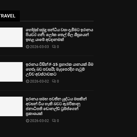
TRAVEL
හෝමුස් සමුද්‍ර සන්ධිය වසා දැමීමට ඉරානය
පියවර ගනී: ලෝක තෙල් මිල ශීඝ්‍රයෙන්
ඉහළ යාමේ අවදානමක්
2026-03-03
0
ඉරානය විසින් F-15 ප්‍රහාරක යානයක් බිම
හෙළූ බව පවසයි; මැදපෙරදිග ගැටුම්
උච්ච අවස්ථාවකට
2026-03-02
0
ඉරානය සමඟ පවතින යුද්ධය මසකින්
අවසන් විය හැකි බවට ඇමරිකානු
ජනාධිපති ඩොනල්ඩ් ට්‍රම්ප්ගෙන්
ප්‍රකාශයක්
2026-03-02
0