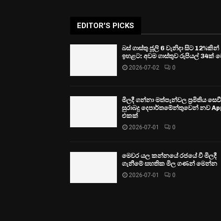
EDITOR'S PICKS
බස් ගාස්තු ජූලි 6 වැනිදා සිට 12%කින්
ඉහළට: අවම ගාස්තුව රුපියල් 34ක් ව
2026-07-02
0
මිලදී ගන්නා මත්පැන්වල ප්‍රමිතිය සෙ
සුරාබදු දෙපාර්තමේන්තුවෙන් නව Ap
එකක්
2026-07-01
0
මෙවර යල කන්නයේ රජයේ වී මිලදී
ගැනීමේ සහතික මිල ගණන් මෙන්න
2026-07-01
0