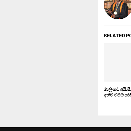
RELATED P
මාලිංගට අයි.ප
අහිමි වීමට යයි