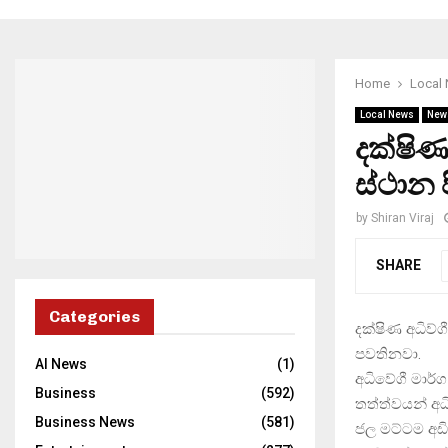
Home
Local
Local News
New
දක්ෂිණ
ස්ථාන ප
by
Shiran Viraj
SHARE
Categories
දක්ෂිණ අධිව්
පවතිනවා.
AI News
(1)
අධිවේගී මාර
Business
(592)
තත්ත්වයන් අධ
Business News
(581)
ජල මට්ටම අඩ