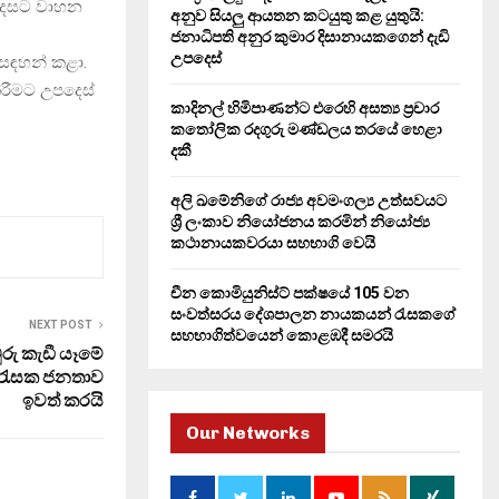
 දෙසට වාහන
H
අනුව සියලු ආයතන කටයුතු කළ යුතුයි:
ජනාධිපති අනුර කුමාර දිසානායකගෙන් දැඩි
උපදෙස්
සඳහන් කළා.
රීමට උපදෙස්
කාදිනල් හිමිපාණන්ට එරෙහි අසත්‍ය ප්‍රචාර
කතෝලික රදගුරු මණ්ඩලය තරයේ හෙළා
දකී
අලි ඛමේනිගේ රාජ්‍ය අවමංගල්‍ය උත්සවයට
ශ්‍රී ලංකාව නියෝජනය කරමින් නියෝජ්‍ය
කථානායකවරයා සහභාගි වෙයි
චීන කොමියුනිස්ට් පක්ෂයේ 105 වන
සංවත්සරය දේශපාලන නායකයන් රැසකගේ
NEXT POST
සහභාගිත්වයෙන් කොළඹදී සමරයි
රු කැඩී යෑමේ
 රැසක ජනතාව
ඉවත් කරයි
Our Networks