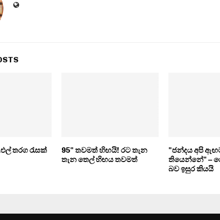
OSTS
ී.එල් තරග රැසක්
95" තවමත් හිඟයි! රට තැන
"ජන්දය අපි ඇඟ
තැන තෙල් හිඟය තවමත්
තියෙන්නේ" – මෛ
බව ඉසුර කියයි