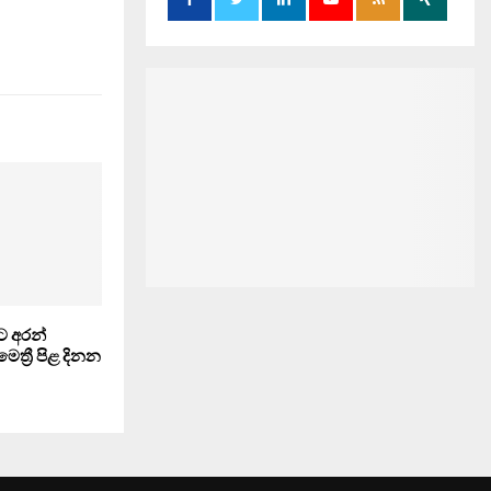
ට අරන්
ත්‍රී පිළ දිනන