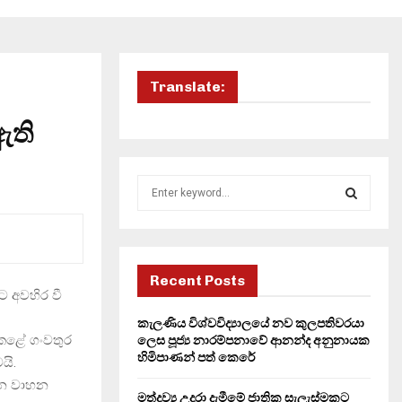
Translate:
ඇති
S
e
a
S
r
c
E
h
Recent Posts
ට අවහිර වී
f
A
o
කැලණිය විශ්වවිද්‍යාලයේ නව කුලපතිවරයා
r
R
 කළේ ගංවතුර
ලෙස පූජ්‍ය නාරම්පනාවේ ආනන්ද අනුනායක
:
හිමිපාණන් පත් කෙරේ
යි.
C
ෙන වාහන
මත්ද්‍රව්‍ය උදුරා දැමීමේ ජාතික සැලැස්මකට