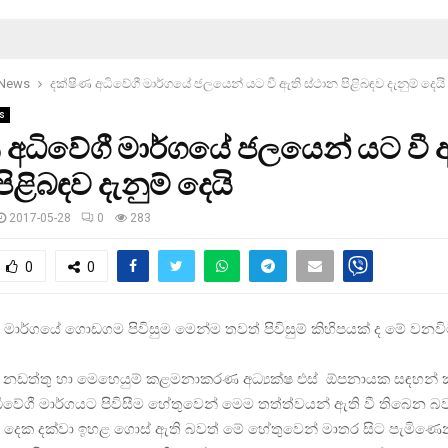
 News
දක්ෂිණ අධිවේගී මාර්ගයේ ජලයෙන් යට වී ඇති ස්ථාන පිළිබඳව දැනුම් දෙයි
s
 අධිවේගී මාර්ගයේ ජලයෙන් යට වී 
ිළිබඳව දැනුම් දෙයි
2017-05-28
0
283
0
0
ගී මාර්ගයේ ගොඩගම පිවිසුම මෙන්ම තවත් පිවිසුම් කිහිපයක් ද මේ වනවි
්ග නඩත්තු හා මෙහෙයුම් කළමනාකරණ අධ්‍යක්ෂ එස් ඕපනායක සඳහන්
ිවේගී මාර්ගයට පිවිසීම හේතුවෙන් මෙම තත්ත්වයන් ඇති වී තිබෙන බව
ි දෙක දක්වා ඉහළ ගොස් ඇති බවත් මේ හේතුවෙන් මාතර සිට පැමිණ