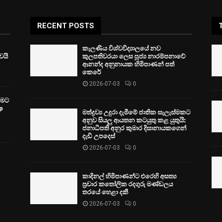
RECENT POSTS
කැලණිය විශ්වවිද්‍යාලයේ නව
ෙයි
කුලපතිවරයා ලෙස පූජ්‍ය නාරම්පනාවේ
ආනන්ද අනුනායක හිමිපාණන් පත්
කෙරේ
2026-07-03
0
වීමට
p
මත්ද්‍රව්‍ය උදුරා දැමීමේ ජාතික සැලැස්මකට
අනුව සියලු ආයතන කටයුතු කළ යුතුයි:
ජනාධිපති අනුර කුමාර දිසානායකගෙන්
දැඩි උපදෙස්
2026-07-03
0
කාදිනල් හිමිපාණන්ට එරෙහි අසත්‍ය
ප්‍රචාර කතෝලික රදගුරු මණ්ඩලය
තරයේ හෙළා දකී
2026-07-03
0