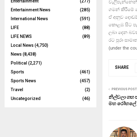
Entertainment
(277)
වැලිපැන්නෙන
ගමන් කිරීමේ 
Entertainment News
(285)
ඒ අනුව දොඩම
International News
(591)
කොළඹ සිට පැම
LIFE
(88)
ලබා දෙන බවත
LIFE NEWS
(89)
රට පුරා සාම
Local News
(4,750)
(
under the co
News
(8,438)
Political
(2,271)
SHARE
Sports
(461)
Sports News
(457)
Travel
(2)
PREVIOUS POST
නිල්වලා ගඟ
Uncategorized
(46)
මහ රෝහලේ ර