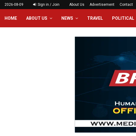
2026-08-09
Sign in / Join
About Us
Advertisement
Contact
HOME
ABOUT US
NEWS
TRAVEL
POLITICAL