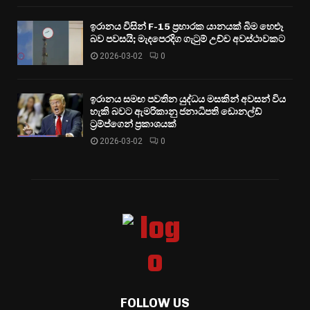
ඉරානය විසින් F-15 ප්‍රහාරක යානයක් බිම හෙළූ
බව පවසයි; මැදපෙරදිග ගැටුම් උච්ච අවස්ථාවකට
2026-03-02
0
ඉරානය සමඟ පවතින යුද්ධය මසකින් අවසන් විය
හැකි බවට ඇමරිකානු ජනාධිපති ඩොනල්ඩ්
ට්‍රම්ප්ගෙන් ප්‍රකාශයක්
2026-03-02
0
FOLLOW US