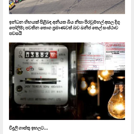
ඉන්ධන හිඟයක් පිළිබඳ අනියත බිය නිසා පිරවුම්හල් අසල දිගු
පෝලිම්; පවතින තොග ප්‍රමාණවත් බව ඛනිජ තෙල් සංස්ථාව
පවසයි
විදුලි ගාස්තු ඉහලට…