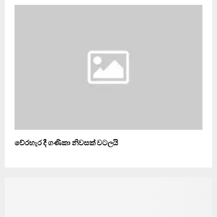
වේරහැර දී ගණිකා නිවසක් වටලයි