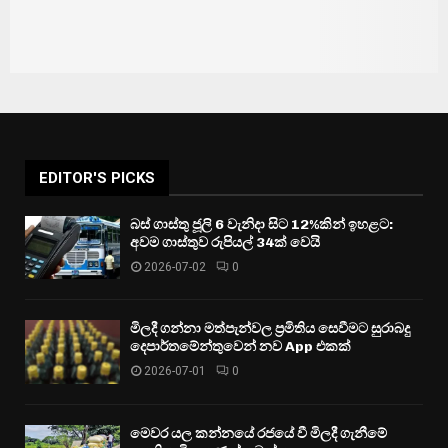
EDITOR'S PICKS
බස් ගාස්තු ජූලි 6 වැනිදා සිට 12%කින් ඉහළට:
අවම ගාස්තුව රුපියල් 34ක් වෙයි
2026-07-02
0
මිලදී ගන්නා මත්පැන්වල ප්‍රමිතිය සෙවීමට සුරාබදු
දෙපාර්තමේන්තුවෙන් නව App එකක්
2026-07-01
0
මෙවර යල කන්නයේ රජයේ වී මිලදී ගැනීමේ