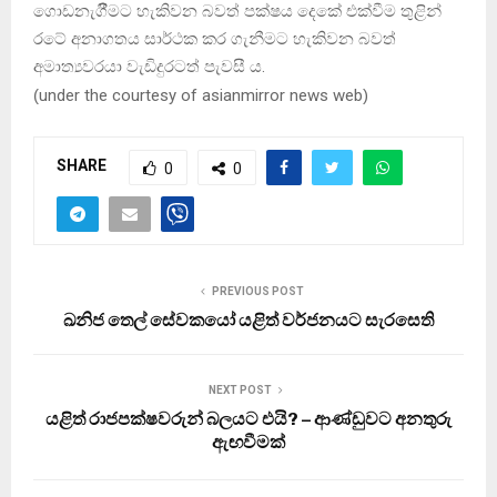
ගොඩනැගීීමට හැකිවන බවත් පක්ෂය දෙකේ එක්වීම තුළින්
රටේ අනාගතය සාර්ථක කර ගැනීමට හැකිවන බවත්
අමාත්‍යවරයා වැඩිදුරටත් පැවසී ය.
(
under the courtesy of asianmirror news web
)
SHARE
0
0
PREVIOUS POST
ඛනිජ තෙල් සේවකයෝ යළිත් වර්ජනයට සැරසෙති
NEXT POST
යළිත් රාජපක්ෂවරුන් බලයට එයි? – ආණ්ඩුවට අනතුරු
ඇඟවීමක්