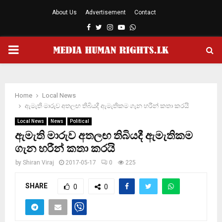
About Us
Advertisement
Contact
Facebook
Twitter
Instagram
Youtube
Whatsapp
PRIMARY
MENU
Home
Local News
ඇමැති මාරුව අතලඟ තිබියදී ඇමැතිකම ගැන හරීන් කතා කරයි
Local News
News
Political
ඇමැති මාරුව අතලඟ තිබියදී ඇමැතිකම
ගැන හරීන් කතා කරයි
by
Shiran Viraj
2017-05-17
0
225
SHARE
0
0