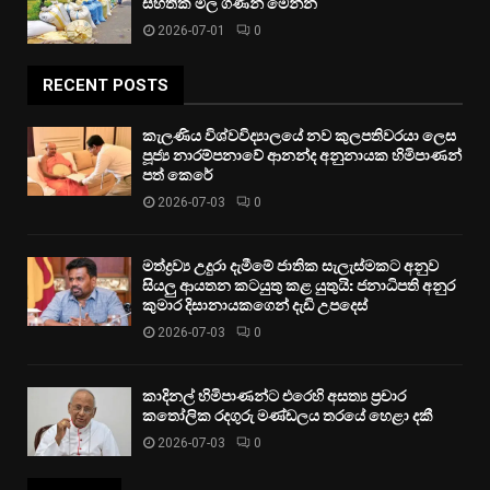
සහතික මිල ගණන් මෙන්න
2026-07-01
0
RECENT POSTS
කැලණිය විශ්වවිද්‍යාලයේ නව කුලපතිවරයා ලෙස
පූජ්‍ය නාරම්පනාවේ ආනන්ද අනුනායක හිමිපාණන්
පත් කෙරේ
2026-07-03
0
මත්ද්‍රව්‍ය උදුරා දැමීමේ ජාතික සැලැස්මකට අනුව
සියලු ආයතන කටයුතු කළ යුතුයි: ජනාධිපති අනුර
කුමාර දිසානායකගෙන් දැඩි උපදෙස්
2026-07-03
0
කාදිනල් හිමිපාණන්ට එරෙහි අසත්‍ය ප්‍රචාර
කතෝලික රදගුරු මණ්ඩලය තරයේ හෙළා දකී
2026-07-03
0