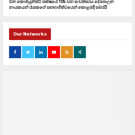
චීන කොමියුනිස්ට් පක්ෂයේ 105 වන සංවත්සරය දේශපාලන
නායකයන් රැසකගේ සහභාගිත්වයෙන් කොළඹදී සමරයි
Our Networks