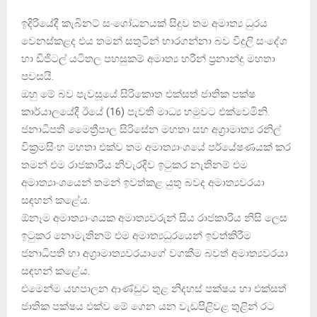
ඉදිරියේදී කැබිනට් සංශෝධනයක් සිදුව තම අමාත්‍ය ධුරය
වෙනස්කළද එය තමන් සතුටින් භාරගන්නා බව විදුලි සංදේශ
හා ඩිජිටල් යටිතල පහසුකම් අමාත්‍ය හරීන් ප්‍රනාන්දු මහතා
පවසයි.
ඔහු මේ බව පැවසූයේ සිරිකොත එක්සත් ජාතික පක්ෂ
කාර්යාලයේදී ඊයේ (16) පැවති මාධ්‍ය හමුවට එක්වෙමිනි.
ජනාධිපති මෛත්‍රීපාල සිරිසේන මහතා සහ අග්‍රාමාත්‍ය රනිල්
වික්‍රමසිංහ මහතා එක්ව තම අමාත්‍යාංශයේ පර්යේෂණයක් කර
තමන් එම රාජකාරිය නිවැරදිව ඉටුකර නැතිනම් එම
අමාත්‍යාංශයෙන් තමන් ඉවත්කළ යුතු බවද අමාත්‍යවරයා
සඳහන් කළේය.
ඕනෑම අමාත්‍යාංශයක අමාත්‍යවරුන් සිය රාජකාරිය නිසි ලෙස
ඉටුකර නොමැතිනම් එම අමාත්‍යධුරයෙන් ඉවත්කිරීම
ජනාධිපති හා අග්‍රාමාත්‍යවරයාගේ වගකීම බවත් අමාත්‍යවරයා
සඳහන් කළේය.
එමෙන්ම යහපාලන ආණ්ඩුව තුළ නිදහස් පක්ෂය හා එක්සත්
ජාතික පක්ෂය එක්ව මේ ගෙන යන වැඩපිළිවළ තුළින් රට