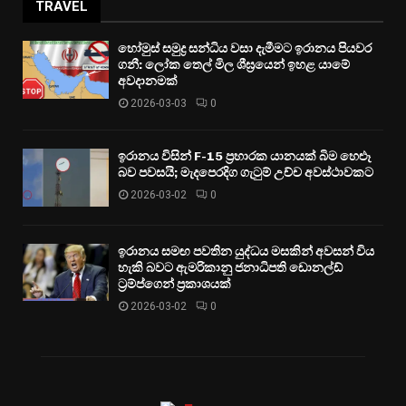
TRAVEL
හෝමුස් සමුද්‍ර සන්ධිය වසා දැමීමට ඉරානය පියවර
ගනී: ලෝක තෙල් මිල ශීඝ්‍රයෙන් ඉහළ යාමේ
අවදානමක්
2026-03-03
0
ඉරානය විසින් F-15 ප්‍රහාරක යානයක් බිම හෙළූ
බව පවසයි; මැදපෙරදිග ගැටුම් උච්ච අවස්ථාවකට
2026-03-02
0
ඉරානය සමඟ පවතින යුද්ධය මසකින් අවසන් විය
හැකි බවට ඇමරිකානු ජනාධිපති ඩොනල්ඩ්
ට්‍රම්ප්ගෙන් ප්‍රකාශයක්
2026-03-02
0