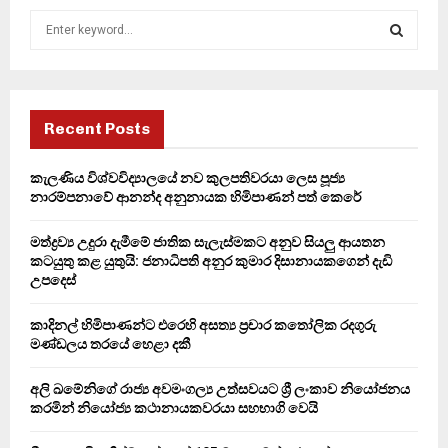
S
e
a
S
r
c
E
h
Recent Posts
f
A
o
කැලණිය විශ්වවිද්‍යාලයේ නව කුලපතිවරයා ලෙස පූජ්‍ය
r
R
නාරම්පනාවේ ආනන්ද අනුනායක හිමිපාණන් පත් කෙරේ
:
C
මත්ද්‍රව්‍ය උදුරා දැමීමේ ජාතික සැලැස්මකට අනුව සියලු ආයතන
කටයුතු කළ යුතුයි: ජනාධිපති අනුර කුමාර දිසානායකගෙන් දැඩි
H
උපදෙස්
කාදිනල් හිමිපාණන්ට එරෙහි අසත්‍ය ප්‍රචාර කතෝලික රදගුරු
මණ්ඩලය තරයේ හෙළා දකී
අලි ඛමේනිගේ රාජ්‍ය අවමංගල්‍ය උත්සවයට ශ්‍රී ලංකාව නියෝජනය
කරමින් නියෝජ්‍ය කථානායකවරයා සහභාගි වෙයි