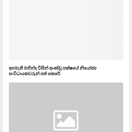
අගමැති මහින්ද විසින් ආණ්ඩු පක්ෂයේ නියෝජ්‍ය
සංවිධායකවරුන් පත් කෙරේ