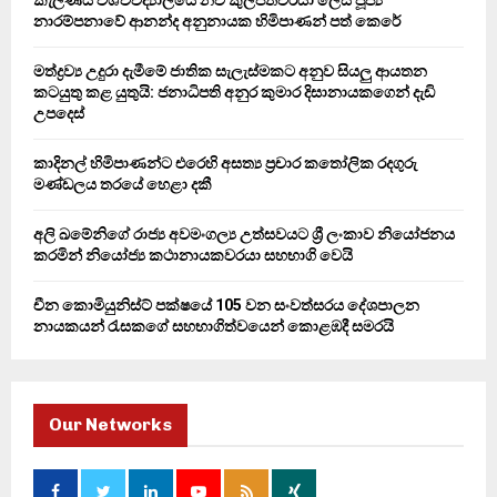
r
R
නාරම්පනාවේ ආනන්ද අනුනායක හිමිපාණන් පත් කෙරේ
:
C
මත්ද්‍රව්‍ය උදුරා දැමීමේ ජාතික සැලැස්මකට අනුව සියලු ආයතන
කටයුතු කළ යුතුයි: ජනාධිපති අනුර කුමාර දිසානායකගෙන් දැඩි
H
උපදෙස්
කාදිනල් හිමිපාණන්ට එරෙහි අසත්‍ය ප්‍රචාර කතෝලික රදගුරු
මණ්ඩලය තරයේ හෙළා දකී
අලි ඛමේනිගේ රාජ්‍ය අවමංගල්‍ය උත්සවයට ශ්‍රී ලංකාව නියෝජනය
කරමින් නියෝජ්‍ය කථානායකවරයා සහභාගි වෙයි
චීන කොමියුනිස්ට් පක්ෂයේ 105 වන සංවත්සරය දේශපාලන
නායකයන් රැසකගේ සහභාගිත්වයෙන් කොළඹදී සමරයි
Our Networks