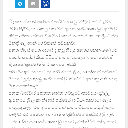
ශ‍්‍රී ලංකා නිදහස් පක්ෂයේ සංවිධායක ධුරවලින් තමන් ඉවත්
කිරීම පිළිබද කණගාටු වන බව ආසන සංවිධායක ධුර අහිමි වූ
හිටපු අමාත්‍ය ජනක බණ්ඩාර තෙන්නකෝන් හා පාර්ලිමේන්තු
මන්ත‍්‍රී ලොහාන් රත්වත්තේ පවසනවා.
නෙත් නිවුස් වෙත අදහස් දැක්වූ හිටපු අමාත්‍ය ජනක බණ්ඩාර
තෙන්නකෝන් කියා සිටියේ තම දේශපාලන ගමන මෙවැනි
ක‍්‍රියා හේතුවෙන් නතර නොවන බවයි.
තමා ඕනෑම දෙයකට සූදානම් බවත්, ශ්‍රී ලංකා නිදහස් පක්ෂයට
මීතොටමුල්ල කුණු කන්දට අත් වූ ඉරණමම අත්වනු ඇති බවද
ඔහු සඳහන් කළා.
ජනක බණ්ඩාර තෙන්නකෝන් හිටපු අමාත්‍යවරයා දඹුල්ල
ආසනයේ ශ‍්‍රී ලංකා නිදහස් පක්ෂයේ සංවිධායකවරයා ලෙස
කටයුතු කළා. එම ආසනයේ නව සම සංවිධායකවරුන් ලෙස
ඩබ්ලිව් එම් යසමාන හා දයා නන්දසිරි ඊයේ පත්වීම් ලිපි ලබා
ගත්තා. සිය පියා සංවිධායක ධුරයෙන් ඉවත් කිරීම හේතුවෙන්