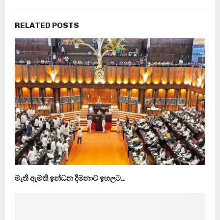
RELATED POSTS
මැති ඇමති ඉන්ධන දීමනාව ඉහලට..