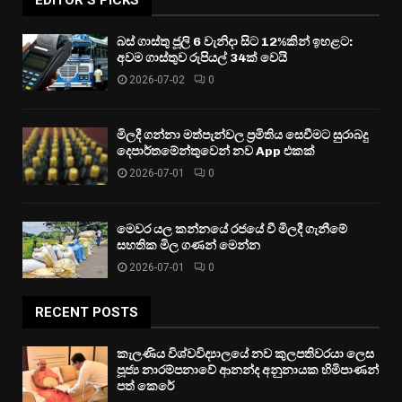
EDITOR'S PICKS
බස් ගාස්තු ජූලි 6 වැනිදා සිට 12%කින් ඉහළට:
අවම ගාස්තුව රුපියල් 34ක් වෙයි
2026-07-02
0
මිලදී ගන්නා මත්පැන්වල ප්‍රමිතිය සෙවීමට සුරාබදු
දෙපාර්තමේන්තුවෙන් නව App එකක්
2026-07-01
0
මෙවර යල කන්නයේ රජයේ වී මිලදී ගැනීමේ
සහතික මිල ගණන් මෙන්න
2026-07-01
0
RECENT POSTS
කැලණිය විශ්වවිද්‍යාලයේ නව කුලපතිවරයා ලෙස
පූජ්‍ය නාරම්පනාවේ ආනන්ද අනුනායක හිමිපාණන්
පත් කෙරේ