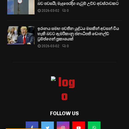
බව පවසයි; මැදපෙරදිග ගැටුම් උච්ච අවස්ථාවකට
2026-03-02
0
ඉරානය සමඟ පවතින යුද්ධය මසකින් අවසන් විය
හැකි බවට ඇමරිකානු ජනාධිපති ඩොනල්ඩ්
ට්‍රම්ප්ගෙන් ප්‍රකාශයක්
2026-03-02
0
FOLLOW US