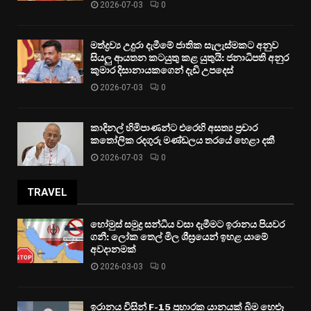
2026-07-03
0
මත්ද්‍රව්‍ය උදුරා දැමීමේ ජාතික සැලැස්මකට අනුව
සියලු ආයතන කටයුතු කළ යුතුයි: ජනාධිපති අනුර
කුමාර දිසානායකගෙන් දැඩි උපදෙස්
2026-07-03
0
කාදිනල් හිමිපාණන්ට එරෙහි අසත්‍ය ප්‍රචාර
කතෝලික රදගුරු මණ්ඩලය තරයේ හෙළා දකී
2026-07-03
0
TRAVEL
හෝමුස් සමුද්‍ර සන්ධිය වසා දැමීමට ඉරානය පියවර
ගනී: ලෝක තෙල් මිල ශීඝ්‍රයෙන් ඉහළ යාමේ
අවදානමක්
2026-03-03
0
ඉරානය විසින් F-15 ප්‍රහාරක යානයක් බිම හෙළූ