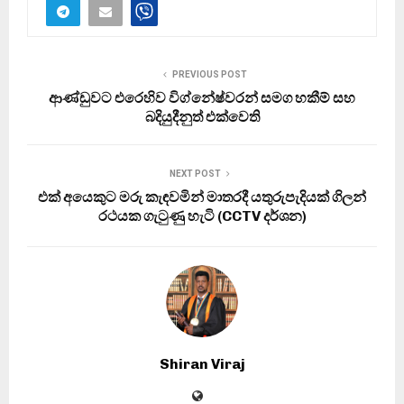
PREVIOUS POST
ආණ්ඩුවට එරෙහිව විග්නේෂ්වරන් සමග හකීම් සහ
බදියුදීනුත් එක්වෙති
NEXT POST
එක් අයෙකුට මරු කැඳවමින් මාතරදී යතුරුපැදියක් ගිලන්
රථයක ගැටුණු හැටි (CCTV දර්ශන)
Shiran Viraj