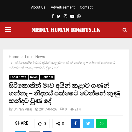
About Us
Advertisement
Contact
Facebook
Twitter
Instagram
Youtube
Whatsapp
PRIMARY
MENU
Home
Local News
සිරිකොතින් මාව අයින් කළාට ගණන් ගන්නෑ – නිදහස් පක්ෂෙට
වෙන්නේ කුණු කන්දට වුණ දේ
Local News
News
Political
සිරිකොතින් මාව අයින් කළාට ගණන්
ගන්නෑ – නිදහස් පක්ෂෙට වෙන්නේ කුණු
කන්දට වුණ දේ
by
Shiran Viraj
2017-04-26
0
214
SHARE
0
0