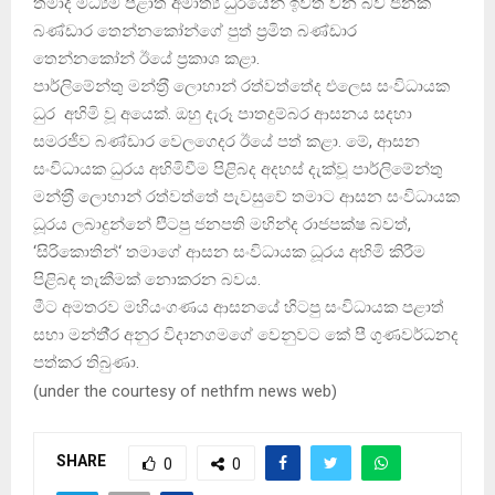
තමාද මධ්‍යම පළාත් අමාත්‍ය ධුරයෙන් ඉවත් වන බව ජනක
බණ්ඩාර තෙන්නකෝන්ගේ පුත් ප‍්‍රමිත බණ්ඩාර
තෙන්නකෝන් ඊයේ ප‍්‍රකාශ කළා.
පාර්ලිමේන්තු මන්ත‍්‍රී ලොහාන් රත්වත්තේද එලෙස සංවිධායක
ධුර අහිමි වූ අයෙක්. ඔහු දැරූ පාතදුම්බර ආසනය සදහා
සමරජීව බණ්ඩාර වෙලගෙදර ඊයේ පත් කළා. මේ, ආසන
සංවිධායක ධුරය අහිමිවීම පිළිබද අදහස් දැක්වූ පාර්ලිමේන්තු
මන්ත‍්‍රී ලොහාන් රත්වත්තේ පැවසුවේ තමාට ආසන සංවිධායක
ධූරය ලබාදුන්නේ එිටපු ජනපති මහින්ද රාජපක්ෂ බවත්,
‘සිරිකොතින්‘ තමාගේ ආසන සංවිධායක ධූරය අහිමි කිරීම
පිළිබඳ තැකීමක් නොකරන බවය.
මීට අමතරව මහියංගණය ආසනයේ හිටපු සංවිධායක පළාත්
සභා මන්තී‍්‍ර අනුර විදානගමගේ වෙනුවට කේ පී ගුණවර්ධනද
පත්කර තිබුණා.
(
under the courtesy of nethfm news web
)
SHARE
0
0