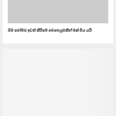
බිම් බෝම්බ ඉවත් කිරීමේ මෙහෙයුමකින් 5ක් මිය යයි