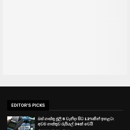
EDITOR'S PICKS
බස් ගාස්තු ජූලි 6 වැනිදා සිට 12%කින් ඉහළට:
අවම ගාස්තුව රුපියල් 34ක් වෙයි