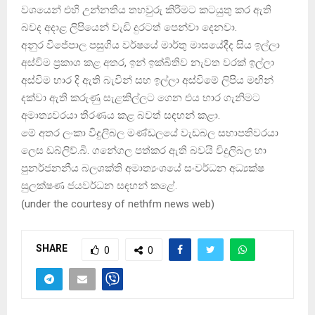
වශයෙන් එහි උන්නතිය තහවුරු කිරිමට කටයුතු කර ඇති
බවද අදාළ ලිපියෙන් වැඩි දුරටත් පෙන්වා දෙනවා.
අනුර විජේපාල පසුගිය වර්ෂයේ මාර්තු මාසයේදීද සිය ඉල්ලා
අස්විම ප්‍රකාශ කළ අතර, ඉන් ඉක්බිතිව නැවත වරක් ඉල්ලා
අස්විම භාර දි ඇති බැවින් සහ ඉල්ලා අස්විමේ ලිපිය මඟින්
දක්වා ඇති කරුණු සැළකිල්ලට ගෙන එය භාර ගැනිමට
අමාත්‍යවරයා තීරණය කළ බවත් සඳහන් කළා.
මේ අතර ලංකා විදුලිබල මණ්ඩලයේ වැඩබල සභාපතිවරයා
ලෙස ඩබ්ලිව්.බී. ගනේගල පත්කර ඇති බවයි විදුලිබල හා
පුනර්ජනනීය බලශක්ති අමාත්‍යංශයේ සංවර්ධන අධ්‍යක්ෂ
සුලක්ෂණ ජයවර්ධන සඳහන් කළේ.
(
under the courtesy of nethfm news web
)
SHARE
0
0