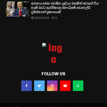
ඉරානය සමඟ පවතින යුද්ධය මසකින් අවසන් විය
හැකි බවට ඇමරිකානු ජනාධිපති ඩොනල්ඩ්
ට්‍රම්ප්ගෙන් ප්‍රකාශයක්
2026-03-02
0
FOLLOW US