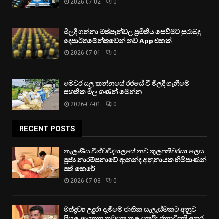
2026-07-02
0
මිලදී ගන්නා මත්පැන්වල ප්‍රමිතිය සෙවීමට සුරාබදු
දෙපාර්තමේන්තුවෙන් නව App එකක්
2026-07-01
0
මෙවර යල කන්නයේ රජයේ වී මිලදී ගැනීමේ
සහතික මිල ගණන් මෙන්න
2026-07-01
0
RECENT POSTS
කැලණිය විශ්වවිද්‍යාලයේ නව කුලපතිවරයා ලෙස
පූජ්‍ය නාරම්පනාවේ ආනන්ද අනුනායක හිමිපාණන්
පත් කෙරේ
2026-07-03
0
මත්ද්‍රව්‍ය උදුරා දැමීමේ ජාතික සැලැස්මකට අනුව
සියලු ආයතන කටයුතු කළ යුතුයි: ජනාධිපති අනුර