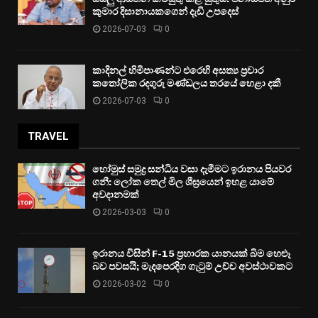
කුමාර දිසානායකගෙන් දැඩි උපදෙස්
2026-07-03
0
කාදිනල් හිමිපාණන්ට එරෙහි අසත්‍ය ප්‍රචාර
කතෝලික රදගුරු මණ්ඩලය තරයේ හෙළා දකී
2026-07-03
0
TRAVEL
හෝමුස් සමුද්‍ර සන්ධිය වසා දැමීමට ඉරානය පියවර
ගනී: ලෝක තෙල් මිල ශීඝ්‍රයෙන් ඉහළ යාමේ
අවදානමක්
2026-03-03
0
ඉරානය විසින් F-15 ප්‍රහාරක යානයක් බිම හෙළූ
බව පවසයි; මැදපෙරදිග ගැටුම් උච්ච අවස්ථාවකට
2026-03-02
0