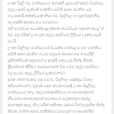
ලංකා විදුලි බල මණ්ඩලයේ සභාපති ධුරයෙන් අනුර විජේපාල
ඉල්ලා අස්වී ඇත්තේ වෘත්තීය සමිති සමග පවතින යම්
ගැටළුකාරී තත්ත්වයක් නිසා බව විදුලිබල හා පුනර්ජනනීය
බලශක්ති අමාත්‍යංශය පවසනවා.
එහි සංවර්ධන අධ්‍යක්ෂ සුලක්ෂණ ජයවර්ධන සඳහන් කළේ ඒ
බව ඔහු විසින් ලබා දුන් ඉල්ලා අස්වීමේ ලිපියේ ද දක්වා ඇති
බවයි.
ලංකා විදුලිබල මණ්ඩලයේ අධ්‍යක්ෂ මණ්ඩලය සහ වෘත්තීය
සමිති අතර පවතින ගැටළු හමුවේ අමාත්‍යංශය නම්‍යශීලී
ප‍්‍රතිපත්තියක් අනුගමනය කරද්දී ගනු ලැබූ තීන්දු තීරණ
ක‍්‍රියාත්මක කිරීමට අපොහොසත් වීම මෙම ඉල්ලා අස්වීමට
බලපෑ බව අදාළ ලිපියේ දැක්වෙනවා.
දශක ගනනාවකට පසු මෙරට විදුලිබල ක්‍ෂේත්‍රය විශාල
අභියෝගයන්ට මුහුණ දෙන අවස්ථාවකදි ලංකා විදුලිබල
මණ්ඩලයේ ඉහල කළමණාකාරිත්වය හා අමාත්‍යතුමන්,
නියෝජ්‍ය අමාත්‍යතුමන් අමාත්‍යාංශ ලේකම්තුමා ඇතුලු
අනෙකුත් අදාල නිලධාරින් සතිපතා රැස්වෙමින් සාමුහික තින්දු
තිරණ ගන්නා අතර, ජාතිකමය වශයෙන් හා ආයතනික