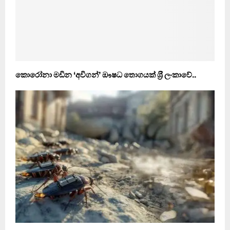
කොරෝනා මඩින ‘අවිගන්’ ඖෂධ තොගයක් ශ‍්‍රී ලංකාවේ..