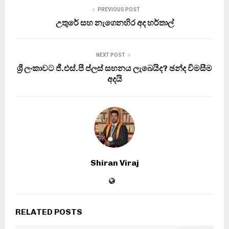
PREVIOUS POST
උතුරේ සහ නැගෙනහිර අද හර්තාල්
NEXT POST
ශ්‍රී ලංකාවට ජී.එස්.පී ප්ලස් සහනය ලැබෙයිද? ඡන්ද විමසීම
අදයි
Shiran Viraj
RELATED POSTS