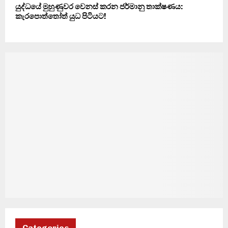
යුද්ධයේ මුහුණුවර වෙනස් කරන ජර්මානු තාක්ෂණය:
කැරපොත්තෝත් යුධ පිටියට!
Categories