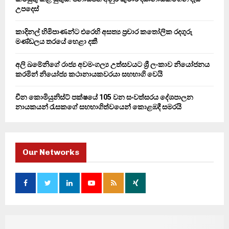
H
උපදෙස්
කාදිනල් හිමිපාණන්ට එරෙහි අසත්‍ය ප්‍රචාර කතෝලික රදගුරු
මණ්ඩලය තරයේ හෙළා දකී
අලි ඛමේනිගේ රාජ්‍ය අවමංගල්‍ය උත්සවයට ශ්‍රී ලංකාව නියෝජනය
කරමින් නියෝජ්‍ය කථානායකවරයා සහභාගි වෙයි
චීන කොමියුනිස්ට් පක්ෂයේ 105 වන සංවත්සරය දේශපාලන
නායකයන් රැසකගේ සහභාගිත්වයෙන් කොළඹදී සමරයි
Our Networks