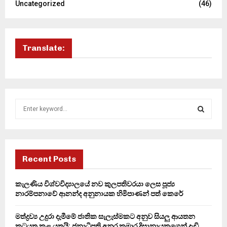
Uncategorized
(46)
Translate:
S
e
a
S
r
c
E
h
Recent Posts
f
A
o
කැලණිය විශ්වවිද්‍යාලයේ නව කුලපතිවරයා ලෙස පූජ්‍ය
r
R
නාරම්පනාවේ ආනන්ද අනුනායක හිමිපාණන් පත් කෙරේ
:
C
මත්ද්‍රව්‍ය උදුරා දැමීමේ ජාතික සැලැස්මකට අනුව සියලු ආයතන
කටයුතු කළ යුතුයි: ජනාධිපති අනුර කුමාර දිසානායකගෙන් දැඩි