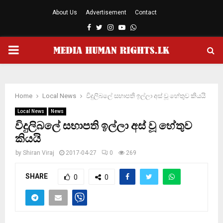
About Us
Advertisement
Contact
Facebook
Twitter
Instagram
Youtube
Whatsapp
PRIMARY
MENU
Home
Local News
විදුලිබලේ සභාපති ඉල්ලා අස් වූ හේතුව කියයි
Local News
News
විදුලිබලේ සභාපති ඉල්ලා අස් වූ හේතුව
කියයි
by
Shiran Viraj
2017-04-27
0
269
SHARE
0
0