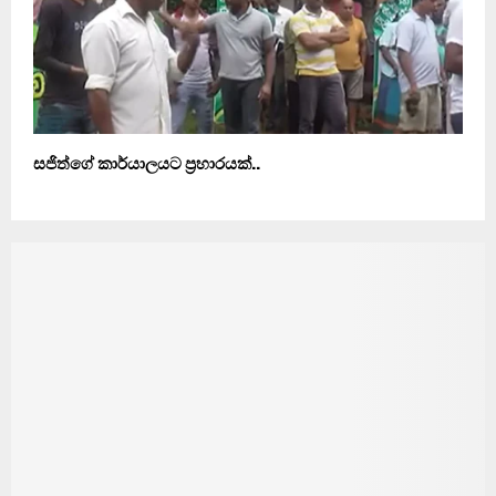
සජිත්ගේ කාර්යාලයට ප‍්‍රහාරයක්..