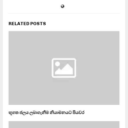
RELATED POSTS
භූගත ජලය ලබාගැනීම නියාමනයට පියවර