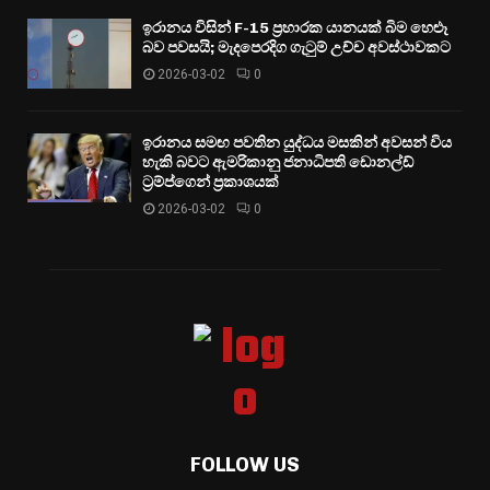
ඉරානය විසින් F-15 ප්‍රහාරක යානයක් බිම හෙළූ
බව පවසයි; මැදපෙරදිග ගැටුම් උච්ච අවස්ථාවකට
2026-03-02
0
ඉරානය සමඟ පවතින යුද්ධය මසකින් අවසන් විය
හැකි බවට ඇමරිකානු ජනාධිපති ඩොනල්ඩ්
ට්‍රම්ප්ගෙන් ප්‍රකාශයක්
2026-03-02
0
FOLLOW US