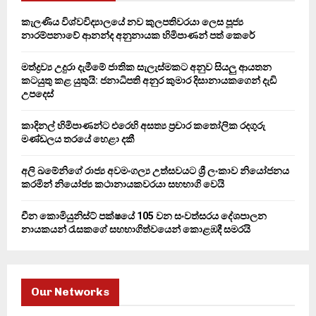
A
o
කැලණිය විශ්වවිද්‍යාලයේ නව කුලපතිවරයා ලෙස පූජ්‍ය
r
R
නාරම්පනාවේ ආනන්ද අනුනායක හිමිපාණන් පත් කෙරේ
:
C
මත්ද්‍රව්‍ය උදුරා දැමීමේ ජාතික සැලැස්මකට අනුව සියලු ආයතන
කටයුතු කළ යුතුයි: ජනාධිපති අනුර කුමාර දිසානායකගෙන් දැඩි
H
උපදෙස්
කාදිනල් හිමිපාණන්ට එරෙහි අසත්‍ය ප්‍රචාර කතෝලික රදගුරු
මණ්ඩලය තරයේ හෙළා දකී
අලි ඛමේනිගේ රාජ්‍ය අවමංගල්‍ය උත්සවයට ශ්‍රී ලංකාව නියෝජනය
කරමින් නියෝජ්‍ය කථානායකවරයා සහභාගි වෙයි
චීන කොමියුනිස්ට් පක්ෂයේ 105 වන සංවත්සරය දේශපාලන
නායකයන් රැසකගේ සහභාගිත්වයෙන් කොළඹදී සමරයි
Our Networks