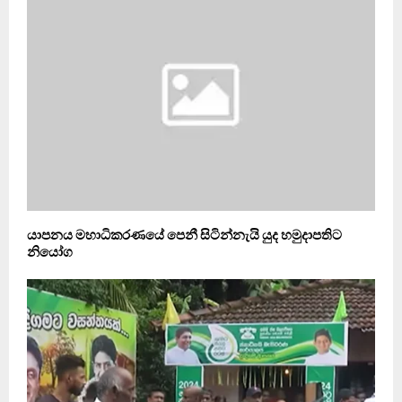
යාපනය මහාධිකරණයේ පෙනී සිටින්නැයි යුද හමුදාපතිට
නියෝග