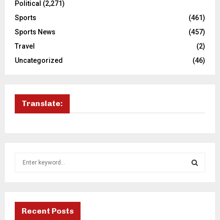
Political
(2,271)
Sports
(461)
Sports News
(457)
Travel
(2)
Uncategorized
(46)
Translate:
S
e
a
S
r
c
E
h
Recent Posts
f