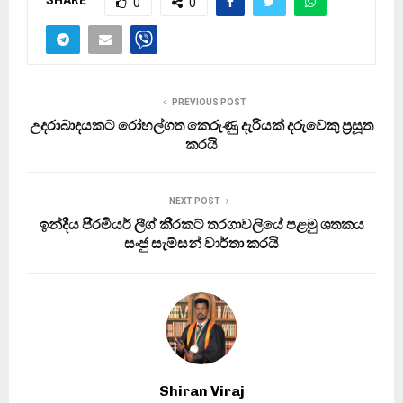
SHARE
0
0
PREVIOUS POST
උදරාබාදයකට රෝහල්ගත කෙරුණු දැරියක් දරුවෙකු ප‍්‍රසූත
කරයි
NEXT POST
ඉන්දීය පි‍්‍රමියර් ලීග් කි‍්‍රකට් තරගාවලියේ පළමු ශතකය
සංජු සැම්සන් වාර්තා කරයි
Shiran Viraj