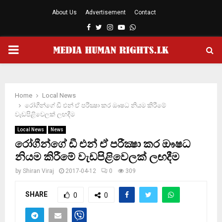
About Us
Advertisement
Contact
Facebook
Twitter
Instagram
Youtube
Whatsapp
PRIMARY
MENU
Home
Local News
රෝගීන්ගේ ඩී එන් ඒ පරීක්‍ෂා කර ඖෂධ නියම කිරීමේ
වැඩපිළිවෙලක් ලඟදීම
Local News
News
රෝගීන්ගේ ඩී එන් ඒ පරීක්‍ෂා කර ඖෂධ
නියම කිරීමේ වැඩපිළිවෙලක් ලඟදීම
by
Shiran Viraj
2017-04-12
0
309
SHARE
0
0