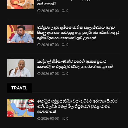
පත් කෙරේ
2026-07-03
0
මත්ද්‍රව්‍ය උදුරා දැමීමේ ජාතික සැලැස්මකට අනුව
සියලු ආයතන කටයුතු කළ යුතුයි: ජනාධිපති අනුර
කුමාර දිසානායකගෙන් දැඩි උපදෙස්
2026-07-03
0
කාදිනල් හිමිපාණන්ට එරෙහි අසත්‍ය ප්‍රචාර
කතෝලික රදගුරු මණ්ඩලය තරයේ හෙළා දකී
2026-07-03
0
TRAVEL
හෝමුස් සමුද්‍ර සන්ධිය වසා දැමීමට ඉරානය පියවර
ගනී: ලෝක තෙල් මිල ශීඝ්‍රයෙන් ඉහළ යාමේ
අවදානමක්
2026-03-03
0