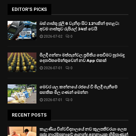
EDITOR'S PICKS
බස් ගාස්තු ජූලි 6 වැනිදා සිට 12%කින් ඉහළට:
අවම ගාස්තුව රුපියල් 34ක් වෙයි
2026-07-02
0
මිලදී ගන්නා මත්පැන්වල ප්‍රමිතිය සෙවීමට සුරාබදු
දෙපාර්තමේන්තුවෙන් නව App එකක්
2026-07-01
0
මෙවර යල කන්නයේ රජයේ වී මිලදී ගැනීමේ
සහතික මිල ගණන් මෙන්න
2026-07-01
0
RECENT POSTS
කැලණිය විශ්වවිද්‍යාලයේ නව කුලපතිවරයා ලෙස
පූජ්‍ය නාරම්පනාවේ ආනන්ද අනුනායක හිමිපාණන්