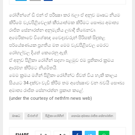
රෝගීන්ගේ ඞී එන් ඒ පරීක්‍ෂා කර බලා ඒ අනුව ඖෂධ නියම
කිරීමේ වැඩපිළිවෙලක් කි‍්‍රයාත්මක කිරීමට සෞඛ්‍ය අමාත්‍ය
රාජිත සේනාරත්න අනුමැතිය ලබාදී තිබෙනවා.
අමෙරිකාවේ විශේෂඥ වෛද්‍යවරුන් පිරිසක් සිදුකළ
පර්යේෂණයක ප‍්‍රගතිය මත මෙම වැඩපිළිවෙල මෙරට
රෝහල්වල දියත් කෙරෙනු ඇති.
ඒ අනුව පිළිකා රෝගීන් සදහා පළමුව එම ප‍්‍රතිකාර ක‍්‍රමය
ආරම්භ කිරිමට නියමිතයි.
මෙම ක‍්‍රමය මගින් පිළිකා රෝගීන්ට ජීවත් විය හැකි කාලය
සියයට 34 දක්වා වැඩි කිරීම තම අපේක්‍ෂාව වන බවයි සෞඛ්‍ය
අමාත්‍ය රාජිත සේනාරත්න ප‍්‍රකාශ කළේ.
(
under the courtesy of nethfm news web
)
ඖෂධ
ඞී එන් ඒ
පිළිකා රෝගීන්
සෞඛ්‍ය අමාත්‍ය රාජිත සේනාරත්න