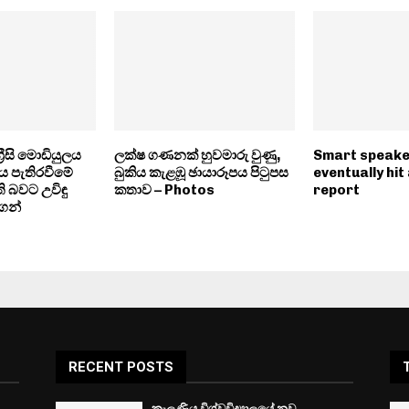
්‍රීසි මොඩියුලය
ලක්ෂ ගණනක් හුවමාරු වුණු,
Smart speaker
ය පැතිරවීමේ
බුකිය කැළඹූ ඡායාරූපය පිටුපස
eventually hit 
 බවට උවිඳු
කතාව – Photos
report
ගෙන්
RECENT POSTS
කැලණිය විශ්වවිද්‍යාලයේ නව