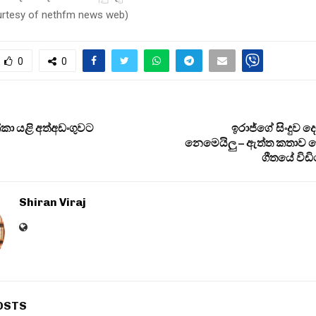
urtesy of nethfm news web
)
0
0
්කා යළි අත්අඩංගුවට
ඉරාජ්ගේ සිංදුව 
නෙමෙයිලු – ඇත්ත කතාව 
ගීතයේ විඩ
Shiran Viraj
OSTS