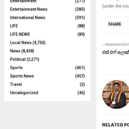
Entertainment
(277)
(
under the co
Entertainment News
(285)
International News
(591)
SHARE
LIFE
(88)
LIFE NEWS
(89)
Local News
(4,750)
PREVIOUS POST
News
(8,438)
එස් එෆ් ලොක
Political
(2,271)
Sports
(461)
Sports News
(457)
Travel
(2)
Uncategorized
(46)
RELATED P