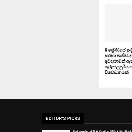
6 ශ්‍රේණියේ ඉංග
හරහා ජාතිවාද
අවදානමක් ඇති
කුරුකුළසූරිය
විවේචනයක්
EDITOR'S PICKS
බස් ගාස්තු ජූලි 6 වැනිදා සිට 12%කින්