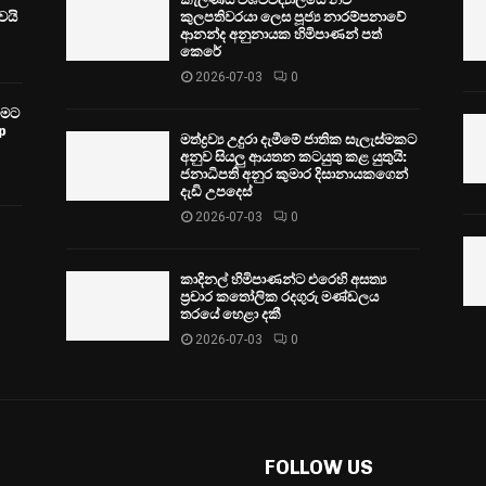
ෙයි
කුලපතිවරයා ලෙස පූජ්‍ය නාරම්පනාවේ
ආනන්ද අනුනායක හිමිපාණන් පත්
කෙරේ
2026-07-03
0
වීමට
p
මත්ද්‍රව්‍ය උදුරා දැමීමේ ජාතික සැලැස්මකට
අනුව සියලු ආයතන කටයුතු කළ යුතුයි:
ජනාධිපති අනුර කුමාර දිසානායකගෙන්
දැඩි උපදෙස්
2026-07-03
0
කාදිනල් හිමිපාණන්ට එරෙහි අසත්‍ය
ප්‍රචාර කතෝලික රදගුරු මණ්ඩලය
තරයේ හෙළා දකී
2026-07-03
0
FOLLOW US