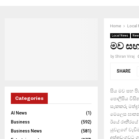
Home
Local
Local News
New
මව සහ 
by
Shiran Viraj
SHARE
සිය මව සහ පිය
Categories
පොලීසිය විසි
සැකකරු මත්ද්‍
AI News
(1)
මෙලෙස ඝාතනය 
ඊයේ රාති‍්‍ර
Business
(592)
යුවළගේ වැඩිමල්
Business News
(581)
අත්අඩංගුවට ග