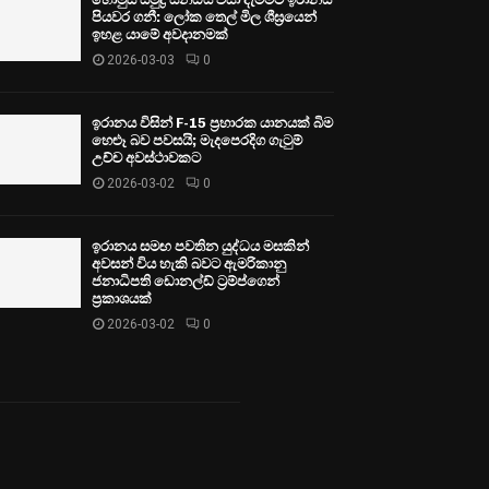
පියවර ගනී: ලෝක තෙල් මිල ශීඝ්‍රයෙන්
ඉහළ යාමේ අවදානමක්
2026-03-03
0
ඉරානය විසින් F-15 ප්‍රහාරක යානයක් බිම
හෙළූ බව පවසයි; මැදපෙරදිග ගැටුම්
උච්ච අවස්ථාවකට
2026-03-02
0
ඉරානය සමඟ පවතින යුද්ධය මසකින්
අවසන් විය හැකි බවට ඇමරිකානු
ජනාධිපති ඩොනල්ඩ් ට්‍රම්ප්ගෙන්
ප්‍රකාශයක්
2026-03-02
0