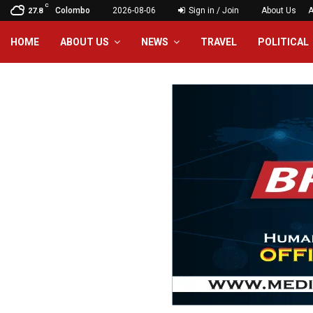
C
Colombo
2026-08-06
Sign in / Join
About Us
A
27.8
HOME
ABOUT US
NEWS
TRAVEL
POLITICAL