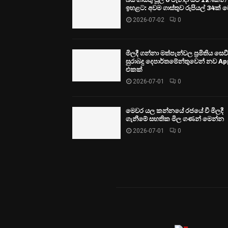
ඉහළට: අවම ගාස්තුව රුපියල් 34ක් ව
2026-07-02
0
මිලදී ගන්නා මත්පැන්වල ප්‍රමිතිය සෙ
සුරාබදු දෙපාර්තමේන්තුවෙන් නව Ap
එකක්
2026-07-01
0
මෙවර යල කන්නයේ රජයේ වී මිලදී
ගැනීමේ සහතික මිල ගණන් මෙන්න
2026-07-01
0