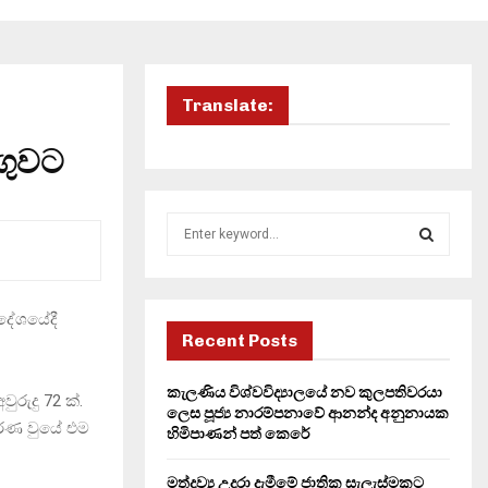
Translate:
ංගුවට
S
e
a
S
r
c
රදේශයේදී
E
h
Recent Posts
f
A
o
කැලණිය විශ්වවිද්‍යාලයේ නව කුලපතිවරයා
ුදු 72 ක්.
r
R
ලෙස පූජ්‍ය නාරම්පනාවේ ආනන්ද අනුනායක
වරණ වුයේ එම
:
හිමිපාණන් පත් කෙරේ
C
මත්ද්‍රව්‍ය උදුරා දැමීමේ ජාතික සැලැස්මකට