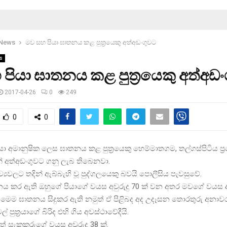
 News
මව සහ පියා ඝාතනය කළ පුත‍්‍රයෙකු අත්අඩංගුවට
s
පියා ඝාතනය කළ පුත‍්‍රයෙකු අත්අඩ
2017-04-26
0
249
0
0
ා අමානුෂික ලෙස ඝාතනය කළ පුත‍්‍රයෙකු හෙම්මාතගම, තල්ගස්පිටිය ප‍්‍
න් අත්අඩංගුවට ගනු ලැබ තිබෙනවා.
රව්‍යවලට තදින් ඇබ්බැහි වූ පුද්ගලයෙකු බවයි පොලීසිය පැවසුවේ.
කර ඇති ඔහුගේ පියාගේ වයස අවුරුදු 70 ක් වන අතර මවගේ වයස අවුර
යේ මෙම ඝාතනය සිදුකර ඇති නමුත් ඒ පිළිබද අද උදෑසන තොරතුරු අනා
 පුත‍්‍රයාගේ බිරිද එහි ගිය අවස්ථාවේදීයි.
ත් සැකකරුගේ වයස අවුරුදු 38 ක්.