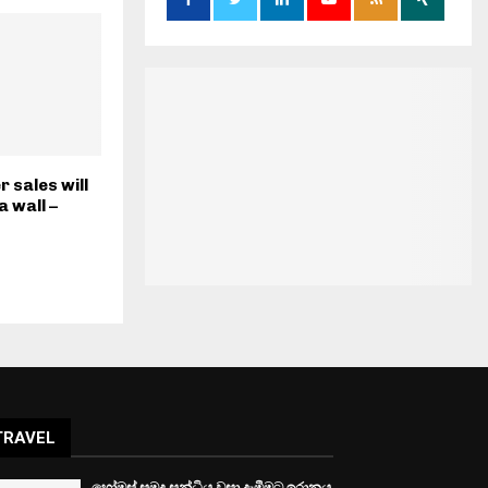
 sales will
a wall –
TRAVEL
හෝමුස් සමුද්‍ර සන්ධිය වසා දැමීමට ඉරානය