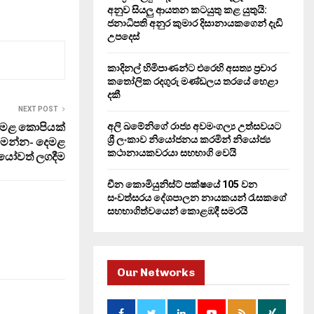
H
අනුව සියලු ආයතන කටයුතු කළ යුතුයි:
ජනාධිපති අනුර කුමාර දිසානායකගෙන් දැඩි
උපදෙස්
කාදිනල් හිමිපාණන්ට එරෙහි අසත්‍ය ප්‍රචාර
කතෝලික රදගුරු මණ්ඩලය තරයේ හෙළා
දකී
NEXT POST
දෙමළ කොපියක්
අලි ඛමේනිගේ රාජ්‍ය අවමංගල්‍ය උත්සවයට
ශ්‍රී ලංකාව නියෝජනය කරමින් නියෝජ්‍ය
මෙන්න- දෙමළ
කථානායකවරයා සහභාගි වෙයි
ියෝවත් ලගදීම
චීන කොමියුනිස්ට් පක්ෂයේ 105 වන
සංවත්සරය දේශපාලන නායකයන් රැසකගේ
සහභාගිත්වයෙන් කොළඹදී සමරයි
Our Networks