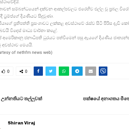
ස්ථාවේදීයි.
්තාවන් සම්බන්ධයෙන් දක්වන ආකල්පවලට එරෙහිව එල්ල වූ ප‍්‍රබල ව
 ට‍්‍රම්ප්ගේ දියණියට සිදුවුණා.
ියාගේ ප‍්‍රතිපත්ති ප‍්‍රසංශාවට ලක්කළ අවස්ථාවේ රැස්ව සිටි පිරිස දැඩි
වූ බවයි විදෙස් මාධ්‍ය වාර්තා කළේ.
රම්ප් අමෙරිකානු ජනාධිපති ධුරයට පත්වීමෙන් පසු ඇයගේ දියණිය ජාත්‍ය
 අවස්ථාව මෙයයි.
urtesy of nethfm news web
)
0
0
 උන්නතියට තල්ලුවක්
පක්ෂයේ අනාගතය මීතො
Shiran Viraj