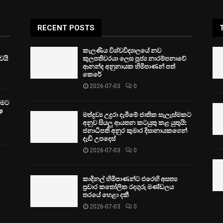
RECENT POSTS
කැලණිය විශ්වවිද්‍යාලයේ නව
ෙයි
කුලපතිවරයා ලෙස පූජ්‍ය නාරම්පනාවේ
ආනන්ද අනුනායක හිමිපාණන් පත්
කෙරේ
2026-07-03
0
වීමට
p
මත්ද්‍රව්‍ය උදුරා දැමීමේ ජාතික සැලැස්මකට
අනුව සියලු ආයතන කටයුතු කළ යුතුයි:
ජනාධිපති අනුර කුමාර දිසානායකගෙන්
දැඩි උපදෙස්
2026-07-03
0
කාදිනල් හිමිපාණන්ට එරෙහි අසත්‍ය
ප්‍රචාර කතෝලික රදගුරු මණ්ඩලය
තරයේ හෙළා දකී
2026-07-03
0