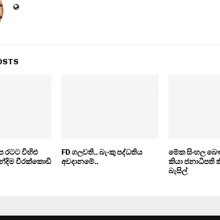
OSTS
 රටට විහිළු
FD ගලවති.. බැංකු පද්ධතිය
මේක සිංහල බෞ
්දිම වීරක්කොඩි
අවදානමේ..
කියා ජනාධිපති ක
බැසිල්