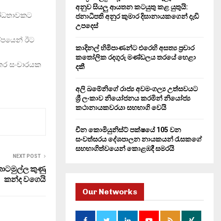
H
අනුව සියලු ආයතන කටයුතු කළ යුතුයි:
ිරෝධතාවකට
ජනාධිපති අනුර කුමාර දිසානායකගෙන් දැඩි
උපදෙස්
 කෝපයෙන් ඊට
කාදිනල් හිමිපාණන්ට එරෙහි අසත්‍ය ප්‍රචාර
කතෝලික රදගුරු මණ්ඩලය තරයේ හෙළා
න්තර සංචාරයක
දකී
අලි ඛමේනිගේ රාජ්‍ය අවමංගල්‍ය උත්සවයට
ශ්‍රී ලංකාව නියෝජනය කරමින් නියෝජ්‍ය
කථානායකවරයා සහභාගි වෙයි
චීන කොමියුනිස්ට් පක්ෂයේ 105 වන
සංවත්සරය දේශපාලන නායකයන් රැසකගේ
සහභාගිත්වයෙන් කොළඹදී සමරයි
NEXT POST
ටමුල්ල කුණු
කන්ද වගෙයි
Our Networks