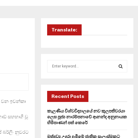
Translate:
S
e
a
S
r
c
E
h
Recent Posts
ිය වන ඉවන්කා
f
A
o
කැලණිය විශ්වවිද්‍යාලයේ නව කුලපතිවරයා
r
R
ලගාඞ් සහභාගි වූ
ලෙස පූජ්‍ය නාරම්පනාවේ ආනන්ද අනුනායක
:
හිමිපාණන් පත් කෙරේ
C
ේ බර්ලිං නුවරට
මත්ද්‍රව්‍ය උදුරා දැමීමේ ජාතික සැලැස්මකට