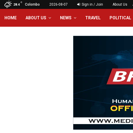
C
Colombo
2026-08-07
Sign in / Join
About Us
28.4
HOME
ABOUT US
NEWS
TRAVEL
POLITICAL