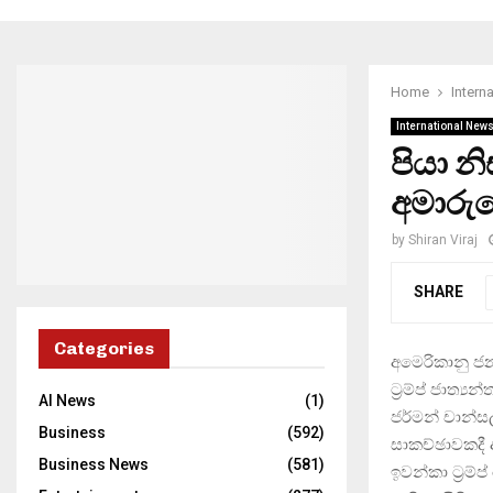
Home
Intern
International New
පියා නි
අමාරු
by
Shiran Viraj
SHARE
Categories
අමෙරිකානු ජන
ට‍්‍රම්ප් ජාත
AI News
(1)
ජර්මන් චාන්සලර
Business
(592)
සාකච්ඡාවකදී
Business News
(581)
ඉවන්කා ට‍්‍රම