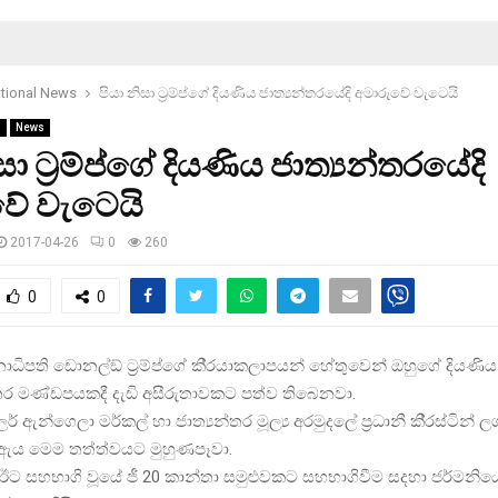
ational News
පියා නිසා ට‍්‍රම්ප්ගේ දියණිය ජාත්‍යන්තරයේදි අමාරුවේ වැටෙයි
s
News
සා ට‍්‍රම්ප්ගේ දියණිය ජාත්‍යන්තරයේදි
වේ වැටෙයි
2017-04-26
0
260
0
0
ාධිපති ඩොනල්ඞ් ට‍්‍රම්ප්ගේ කි‍්‍රයාකලාපයන් හේතුවෙන් ඔහුගේ දියණ
්‍යන්තර මණ්ඩපයකදී දැඩි අසීරුතාවකට පත්ව තිබෙනවා.
් ඇන්ගෙලා මර්කල් හා ජාත්‍යන්තර මූල්‍ය අරමුදලේ ප‍්‍රධානී කි‍්‍රස්ටින් 
 ඇය මෙම තත්ත්වයට මුහුණපෑවා.
්ප් ඊට සහභාගි වූයේ ජී 20 කාන්තා සමුළුවකට සහභාගිවීම සදහා ජර්මනිය