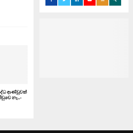
ද්ධ ආණ්ඩුවක්
ිවුවෙ නෑ..-