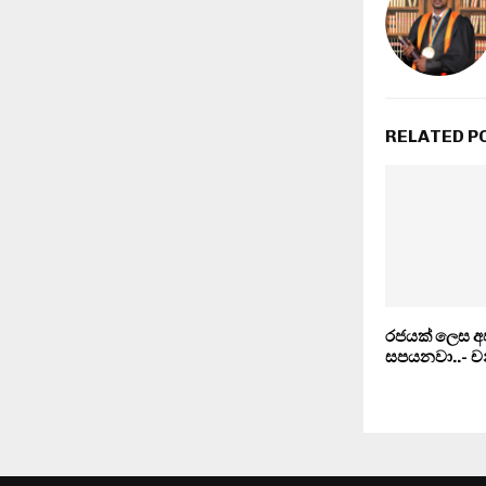
RELATED P
රජයක් ලෙස අප
සපයනවා..- චන