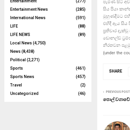
Entertainment
(277)
පැමිණ සිටි අව
සිය පියා කාන
Entertainment News
(285)
මුහුණදීමට එහිදී
International News
(591)
එහිදී ඇය සිය ප
LIFE
(88)
ප‍්‍රතිචාර දැක්
LIFE NEWS
(89)
ඩොනල්ඞ් ට‍්‍
Local News
(4,750)
නිරතවන පළමු
News
(8,438)
(
under the co
Political
(2,271)
Sports
(461)
SHARE
Sports News
(457)
Travel
(2)
PREVIOUS POST
Uncategorized
(46)
පොල් වගාවේ