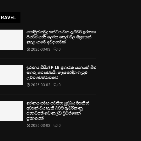
TRAVEL
හෝමුස් සමුද්‍ර සන්ධිය වසා දැමීමට ඉරානය
පියවර ගනී: ලෝක තෙල් මිල ශීඝ්‍රයෙන්
ඉහළ යාමේ අවදානමක්
2026-03-03
0
ඉරානය විසින් F-15 ප්‍රහාරක යානයක් බිම
හෙළූ බව පවසයි; මැදපෙරදිග ගැටුම්
උච්ච අවස්ථාවකට
2026-03-02
0
ඉරානය සමඟ පවතින යුද්ධය මසකින්
අවසන් විය හැකි බවට ඇමරිකානු
ජනාධිපති ඩොනල්ඩ් ට්‍රම්ප්ගෙන්
ප්‍රකාශයක්
2026-03-02
0