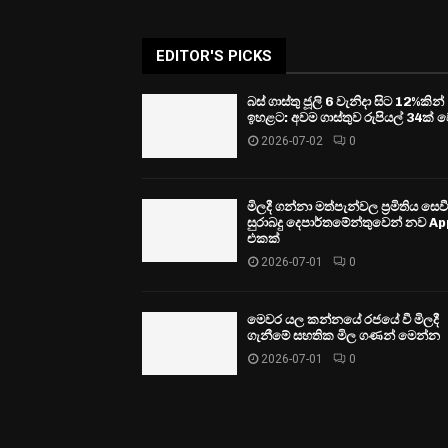
EDITOR'S PICKS
බස් ගාස්තු ජූලි 6 වැනිදා සිට 12%කින්
ඉහළට: අවම ගාස්තුව රුපියල් 34ක් ව
2026-07-02
0
මිලදී ගන්නා මත්පැන්වල ප්‍රමිතිය සෙ
සුරාබදු දෙපාර්තමේන්තුවෙන් නව Ap
එකක්
2026-07-01
0
මෙවර යල කන්නයේ රජයේ වී මිලදී
ගැනීමේ සහතික මිල ගණන් මෙන්න
2026-07-01
0