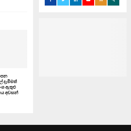
යාපන
් දැමීමත්
ංශ ඇතුළු
‍රහය අවසන්