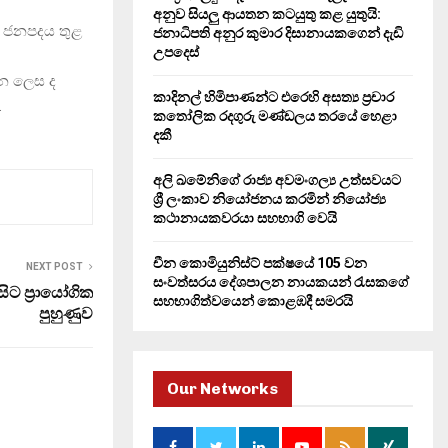
H
අනුව සියලු ආයතන කටයුතු කළ යුතුයි:
 ජනපදය තුළ
ජනාධිපති අනුර කුමාර දිසානායකගෙන් දැඩි
උපදෙස්
න ලෙස ද
කාදිනල් හිමිපාණන්ට එරෙහි අසත්‍ය ප්‍රචාර
.
කතෝලික රදගුරු මණ්ඩලය තරයේ හෙළා
දකී
අලි ඛමේනිගේ රාජ්‍ය අවමංගල්‍ය උත්සවයට
ශ්‍රී ලංකාව නියෝජනය කරමින් නියෝජ්‍ය
කථානායකවරයා සහභාගි වෙයි
චීන කොමියුනිස්ට් පක්ෂයේ 105 වන
NEXT POST
සංවත්සරය දේශපාලන නායකයන් රැසකගේ
ිට ප්‍රායෝගික
සහභාගිත්වයෙන් කොළඹදී සමරයි
පුහුණුව
Our Networks