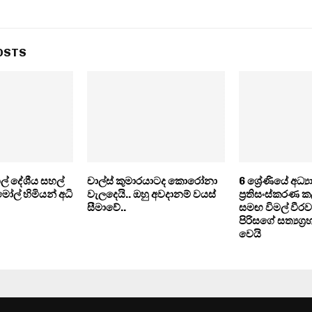
OSTS
ල් දේශීය සහල්
චාල්ස් කුමාරයාටද කොරෝනා
6 ශ්‍රේණියේ අධ්‍
 මෝල් හිමියන් අධි
වැලදෙයි.. ඔහු අවදානම් වයස්
ප්‍රතිසංස්කරණ කල
සීමාවේ..
සමඟ විමල් වීරව
පිරිසගේ සත්‍යග්
වෙයි