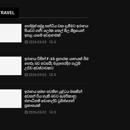
TRAVEL
හෝමුස් සමුද්‍ර සන්ධිය වසා දැමීමට ඉරානය
පියවර ගනී: ලෝක තෙල් මිල ශීඝ්‍රයෙන්
ඉහළ යාමේ අවදානමක්
2026-03-03
0
ඉරානය විසින් F-15 ප්‍රහාරක යානයක් බිම
හෙළූ බව පවසයි; මැදපෙරදිග ගැටුම්
උච්ච අවස්ථාවකට
2026-03-02
0
ඉරානය සමඟ පවතින යුද්ධය මසකින්
අවසන් විය හැකි බවට ඇමරිකානු
ජනාධිපති ඩොනල්ඩ් ට්‍රම්ප්ගෙන්
ප්‍රකාශයක්
2026-03-02
0