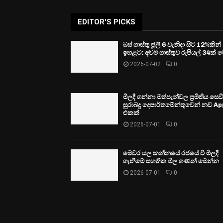
EDITOR'S PICKS
බස් ගාස්තු ජූලි 6 වැනිදා සිට 12%කින්
ඉහළට: අවම ගාස්තුව රුපියල් 34ක් ව
2026-07-02
0
මිලදී ගන්නා මත්පැන්වල ප්‍රමිතිය සෙ
සුරාබදු දෙපාර්තමේන්තුවෙන් නව Ap
එකක්
2026-07-01
0
මෙවර යල කන්නයේ රජයේ වී මිලදී
ගැනීමේ සහතික මිල ගණන් මෙන්න
2026-07-01
0