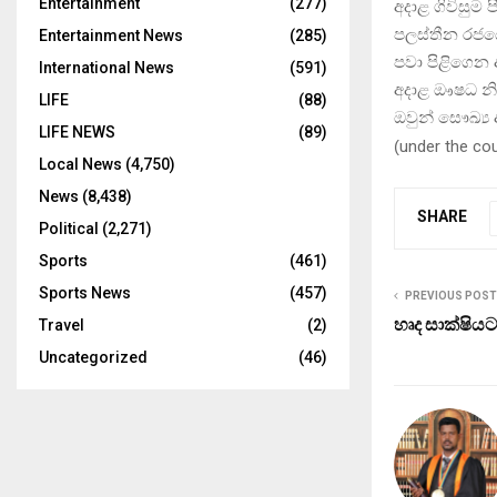
Entertainment
(277)
අදාළ ගිවිසුම
පලස්තීන රජය
Entertainment News
(285)
පවා පිළිගෙන 
International News
(591)
අදාළ ඖෂධ නි
LIFE
(88)
ඔවුන් සෞඛ්‍ය
LIFE NEWS
(89)
(
under the co
Local News
(4,750)
News
(8,438)
SHARE
Political
(2,271)
Sports
(461)
Sports News
(457)
PREVIOUS POST
හෘද සාක්ෂියට
Travel
(2)
Uncategorized
(46)