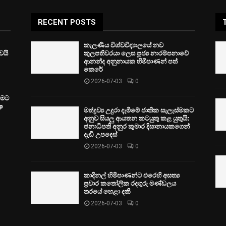
RECENT POSTS
කැලණිය විශ්වවිද්‍යාලයේ නව
ෙයි
කුලපතිවරයා ලෙස පූජ්‍ය නාරම්පනාවේ
ආනන්ද අනුනායක හිමිපාණන් පත්
කෙරේ
2026-07-03
0
වීමට
p
මත්ද්‍රව්‍ය උදුරා දැමීමේ ජාතික සැලැස්මකට
අනුව සියලු ආයතන කටයුතු කළ යුතුයි:
ජනාධිපති අනුර කුමාර දිසානායකගෙන්
දැඩි උපදෙස්
2026-07-03
0
කාදිනල් හිමිපාණන්ට එරෙහි අසත්‍ය
ප්‍රචාර කතෝලික රදගුරු මණ්ඩලය
තරයේ හෙළා දකී
2026-07-03
0