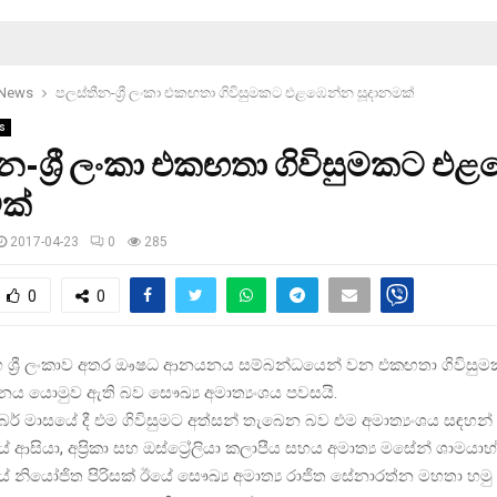
 News
පලස්තීන-ශ්‍රී ලංකා එකඟතා ගිවිසුමකට එළඹෙන්න සූදානමක්
s
න-ශ්‍රී ලංකා එකඟතා ගිවිසුමකට එ
ක්
2017-04-23
0
285
0
0
 ශ්‍රී ලංකාව අතර ඖෂධ ආනයනය සම්බන්ධයෙන් වන එකඟතා ගිවිසුම
නය යොමුව ඇති බව සෞඛ්‍ය අමාත්‍යංශය පවසයි.
් මාසයේ දී එම ගිවිසුමට අත්සන් තැබෙන බව එම අමාත්‍යංශය සඳහන
ආසියා, අප්‍රිකා සහ ඔස්ට්‍රේලියා කලාපීය සහය අමාත්‍ය මසේන් ශාමයාහ
 නියෝජිත පිරිසක් ඊයේ සෞඛ්‍ය අමාත්‍ය රාජිත සේනාරත්න මහතා හමු 