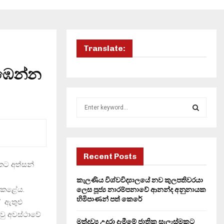
Translate:
ළඹෙන්න
S
e
a
S
r
c
E
h
Recent Posts
කට අත්සන්
f
A
o
කැලණිය විශ්වවිද්‍යාලයේ නව කුලපතිවරයා
r
R
් කළේය.
ලෙස පූජ්‍ය නාරම්පනාවේ ආනන්ද අනුනායක
:
හිමිපාණන් පත් කෙරේ
් ඇතුළු
C
වු අවස්ථාවේ
මත්ද්‍රව්‍ය උදුරා දැමීමේ ජාතික සැලැස්මකට