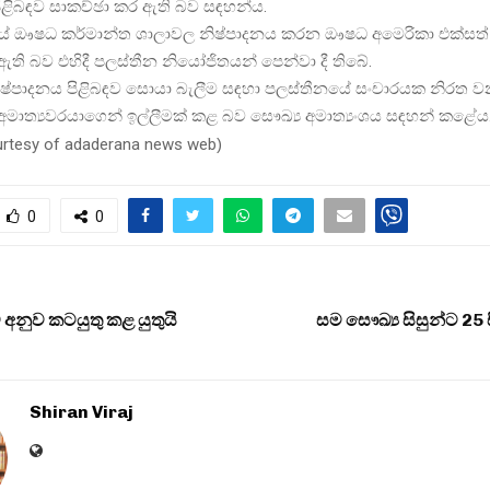
 පිළිබඳව සාකච්ඡා කර ඇති බව සඳහන්ය.
ේ ඖෂධ කර්මාන්ත ශාලාවල නිෂ්පාදනය කරන ඖෂධ අමෙරිකා එක්සත්
ඇති බව එහිදී පලස්තීන නියෝජිතයන් පෙන්වා දී තිබේ.
ෂ්පාදනය පිළිබඳව සොයා බැලීම සඳහා පලස්තීනයේ සංචාරයක නිරත ව
 අමාත්‍යවරයාගෙන් ඉල්ලීමක් කළ බව සෞඛ්‍ය අමාත්‍යංශය සඳහන් කළේය
urtesy of adaderana news web
)
0
0
 අනුව කටයුතු කළ යුතුයි
සම සෞඛ්‍ය සිසුන්ට 25 ස
Shiran Viraj