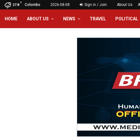
C
Colombo
2026-08-08
Sign in / Join
About Us
A
27.8
HOME
ABOUT US
NEWS
TRAVEL
POLITICAL