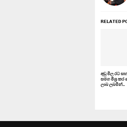
RELATED P
අඩු මිල රට සහ
සමග මිශ‍්‍ර කර
ලාබ ලබමින්..