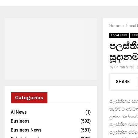
Home
Local
Local News
New
පලස්තී
සූදානම
by
Shiran Viraj
SHARE
Categories
පලස්තීනය සහ
තැබීමට අවධා
AI News
(1)
ලබන ඔක්තෝබර
Business
(592)
පලස්තීන රජයේ 
Business News
(581)
පලස්තීන රජයේ