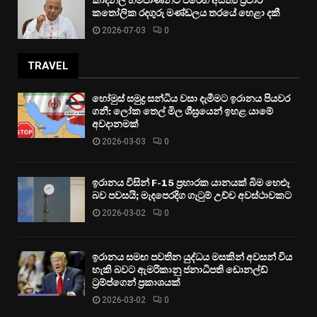
කාදිනල් හිමිපාණන්ට එරෙහි අසත්‍ය ප්‍රචාර
කතෝලික රදගුරු මණ්ඩලය තරයේ හෙළා දකී
2026-07-03
0
TRAVEL
හෝමුස් සමුද්‍ර සන්ධිය වසා දැමීමට ඉරානය පියවර
ගනී: ලෝක තෙල් මිල ශීඝ්‍රයෙන් ඉහළ යාමේ
අවදානමක්
2026-03-03
0
ඉරානය විසින් F-15 ප්‍රහාරක යානයක් බිම හෙළූ
බව පවසයි; මැදපෙරදිග ගැටුම් උච්ච අවස්ථාවකට
2026-03-02
0
ඉරානය සමඟ පවතින යුද්ධය මසකින් අවසන් විය
හැකි බවට ඇමරිකානු ජනාධිපති ඩොනල්ඩ්
ට්‍රම්ප්ගෙන් ප්‍රකාශයක්
2026-03-02
0