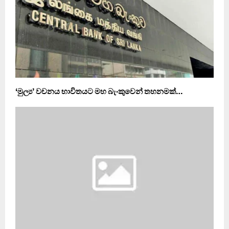
‘මුල්‍ය’ වචනය භාවිතයට මහ බැංකුවෙන් තහනමක්…