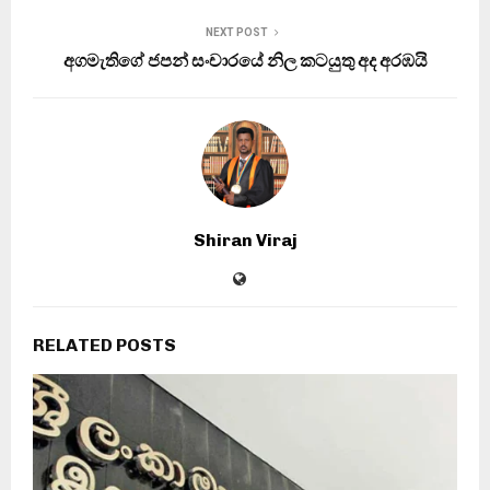
NEXT POST
අගමැතිගේ ජපන් සංචාරයේ නිල කටයුතු අද අරඹයි
Shiran Viraj
RELATED POSTS