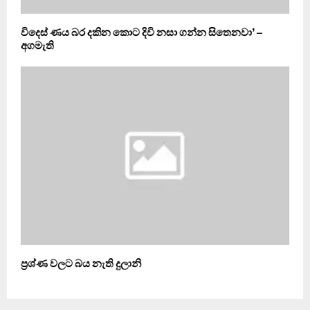
විදෙස් ණය බර දකින කොට දිවි නසා ගන්න සිතෙනවා’ –
අගමැති
ප්‍රශ්ණ වලට බය නැති දුලානි