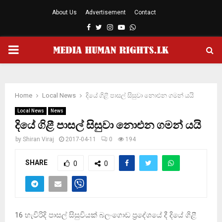
About Us
Advertisement
Contact
Facebook
Twitter
Instagram
Youtube
Whatsapp
PRIMARY
MENU
Home
Local News
දියේ ගිළී පාසල් සිසුවා නොඑන ගමන් යයි
Local News
News
දියේ ගිළී පාසල් සිසුවා නොඑන ගමන් යයි
by
Shiran Viraj
2017-04-11
0
194
SHARE
0
0
16 හැවිරිදි පාසල් සිසුවියක් බලංගොඩ ප්‍රදේශයේ දී දියේ ගිළී