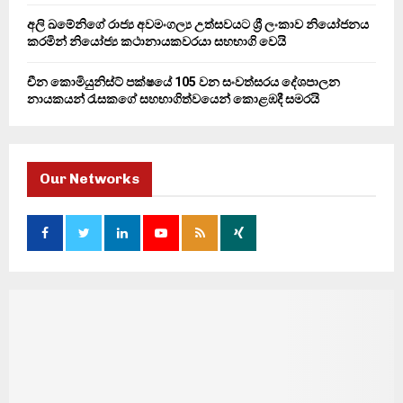
අලි ඛමේනිගේ රාජ්‍ය අවමංගල්‍ය උත්සවයට ශ්‍රී ලංකාව නියෝජනය
කරමින් නියෝජ්‍ය කථානායකවරයා සහභාගි වෙයි
චීන කොමියුනිස්ට් පක්ෂයේ 105 වන සංවත්සරය දේශපාලන
නායකයන් රැසකගේ සහභාගිත්වයෙන් කොළඹදී සමරයි
Our Networks