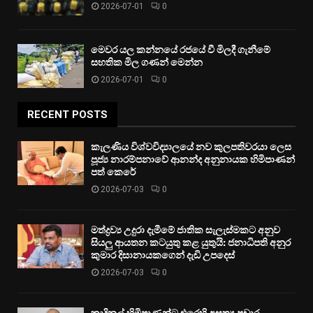
2026-07-01
0
මෙවර යල කන්නයේ රජයේ වී මිලදී ගැනීමේ
සහතික මිල ගණන් මෙන්න
2026-07-01
0
RECENT POSTS
කැලණිය විශ්වවිද්‍යාලයේ නව කුලපතිවරයා ලෙස
පූජ්‍ය නාරම්පනාවේ ආනන්ද අනුනායක හිමිපාණන්
පත් කෙරේ
2026-07-03
0
මත්ද්‍රව්‍ය උදුරා දැමීමේ ජාතික සැලැස්මකට අනුව
සියලු ආයතන කටයුතු කළ යුතුයි: ජනාධිපති අනුර
කුමාර දිසානායකගෙන් දැඩි උපදෙස්
2026-07-03
0