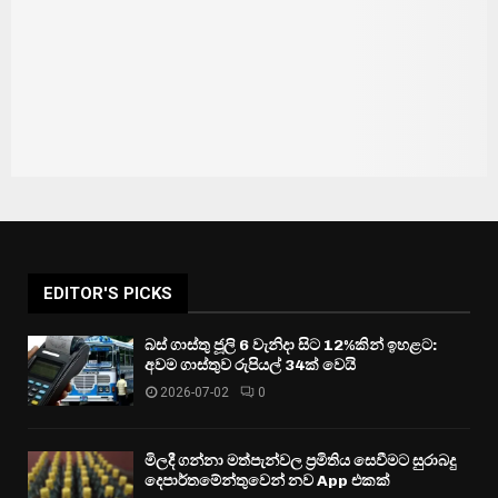
EDITOR'S PICKS
බස් ගාස්තු ජූලි 6 වැනිදා සිට 12%කින් ඉහළට:
අවම ගාස්තුව රුපියල් 34ක් වෙයි
2026-07-02
0
මිලදී ගන්නා මත්පැන්වල ප්‍රමිතිය සෙවීමට සුරාබදු
දෙපාර්තමේන්තුවෙන් නව App එකක්