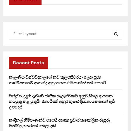
S
e
a
S
r
c
E
h
Recent Posts
f
A
o
කැලණිය විශ්වවිද්‍යාලයේ නව කුලපතිවරයා ලෙස පූජ්‍ය
r
R
නාරම්පනාවේ ආනන්ද අනුනායක හිමිපාණන් පත් කෙරේ
:
C
මත්ද්‍රව්‍ය උදුරා දැමීමේ ජාතික සැලැස්මකට අනුව සියලු ආයතන
කටයුතු කළ යුතුයි: ජනාධිපති අනුර කුමාර දිසානායකගෙන් දැඩි
H
උපදෙස්
කාදිනල් හිමිපාණන්ට එරෙහි අසත්‍ය ප්‍රචාර කතෝලික රදගුරු
මණ්ඩලය තරයේ හෙළා දකී