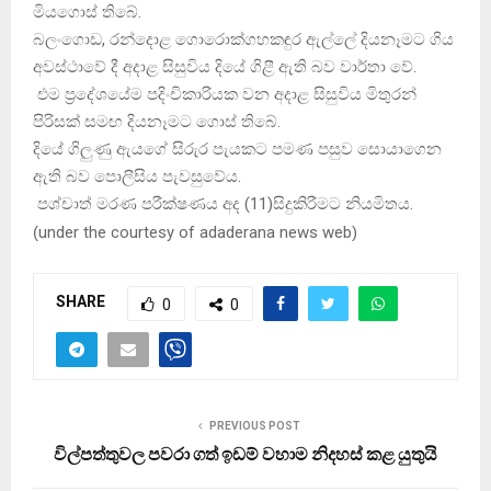
මියගොස් තිබේ.
බලංගොඩ, රන්දොළ ගොරොක්ගහකඳුර ඇල්ලේ දියනෑමට ගිය
අවස්ථාවේ දී අදාළ සිසුවිය දියේ ගිළී ඇති බව වාර්තා වේ.
එම ප්‍රදේශයේම පදිංචිකාරියක වන අදාළ සිසුවිය මිතුරන්
පිරිසක් සමඟ දියනෑමට ගොස් තිබේ.
දියේ ගිලුණු ඇයගේ සිරුර පැයකට පමණ පසුව සොයාගෙන
ඇති බව පොලීසිය පැවසුවේය.
පශ්චාත් මරණ පරීක්ෂණය අද (11)සිදුකිරීමට නියමිතය.
(
under the courtesy of adaderana news web
)
SHARE
0
0
PREVIOUS POST
විල්පත්තුවල පවරා ගත් ඉඩම් වහාම නිදහස් කළ යුතුයි