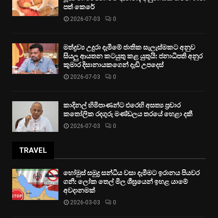
පත් කෙරේ
2026-07-03
0
මත්ද්‍රව්‍ය උදුරා දැමීමේ ජාතික සැලැස්මකට අනුව
සියලු ආයතන කටයුතු කළ යුතුයි: ජනාධිපති අනුර
කුමාර දිසානායකගෙන් දැඩි උපදෙස්
2026-07-03
0
කාදිනල් හිමිපාණන්ට එරෙහි අසත්‍ය ප්‍රචාර
කතෝලික රදගුරු මණ්ඩලය තරයේ හෙළා දකී
2026-07-03
0
TRAVEL
හෝමුස් සමුද්‍ර සන්ධිය වසා දැමීමට ඉරානය පියවර
ගනී: ලෝක තෙල් මිල ශීඝ්‍රයෙන් ඉහළ යාමේ
අවදානමක්
2026-03-03
0