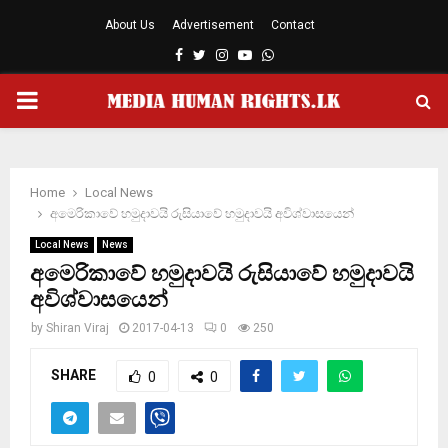
About Us
Advertisement
Contact
Facebook
Twitter
Instagram
Youtube
Whatsapp
PRIMARY
MENU
Home
Local News
අමෙරිකාවේ හමුදාවයි රුසියාවේ හමුදාවයි අවිශ්වාසයෙන්
Local News
News
අමෙරිකාවේ හමුදාවයි රුසියාවේ හමුදාවයි
අවිශ්වාසයෙන්
by
Shiran Viraj
2017-04-13
0
250
SHARE
0
0