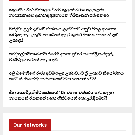
A
o
කැලණිය විශ්වවිද්‍යාලයේ නව කුලපතිවරයා ලෙස පූජ්‍ය
r
R
නාරම්පනාවේ ආනන්ද අනුනායක හිමිපාණන් පත් කෙරේ
:
C
මත්ද්‍රව්‍ය උදුරා දැමීමේ ජාතික සැලැස්මකට අනුව සියලු ආයතන
කටයුතු කළ යුතුයි: ජනාධිපති අනුර කුමාර දිසානායකගෙන් දැඩි
H
උපදෙස්
කාදිනල් හිමිපාණන්ට එරෙහි අසත්‍ය ප්‍රචාර කතෝලික රදගුරු
මණ්ඩලය තරයේ හෙළා දකී
අලි ඛමේනිගේ රාජ්‍ය අවමංගල්‍ය උත්සවයට ශ්‍රී ලංකාව නියෝජනය
කරමින් නියෝජ්‍ය කථානායකවරයා සහභාගි වෙයි
චීන කොමියුනිස්ට් පක්ෂයේ 105 වන සංවත්සරය දේශපාලන
නායකයන් රැසකගේ සහභාගිත්වයෙන් කොළඹදී සමරයි
Our Networks