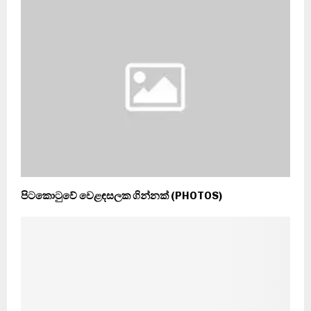
පිටකොටුවේ වෙළඳසලක ගින්නක් (PHOTOS)