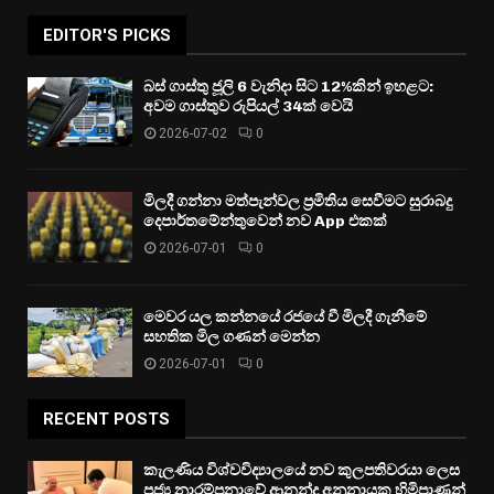
EDITOR'S PICKS
බස් ගාස්තු ජූලි 6 වැනිදා සිට 12%කින් ඉහළට:
අවම ගාස්තුව රුපියල් 34ක් වෙයි
2026-07-02
0
මිලදී ගන්නා මත්පැන්වල ප්‍රමිතිය සෙවීමට සුරාබදු
දෙපාර්තමේන්තුවෙන් නව App එකක්
2026-07-01
0
මෙවර යල කන්නයේ රජයේ වී මිලදී ගැනීමේ
සහතික මිල ගණන් මෙන්න
2026-07-01
0
RECENT POSTS
කැලණිය විශ්වවිද්‍යාලයේ නව කුලපතිවරයා ලෙස
පූජ්‍ය නාරම්පනාවේ ආනන්ද අනුනායක හිමිපාණන්