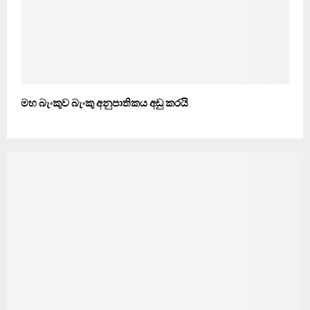
මහ බැංකුව බැංකු අනුපාතිකය අඩු කරයි