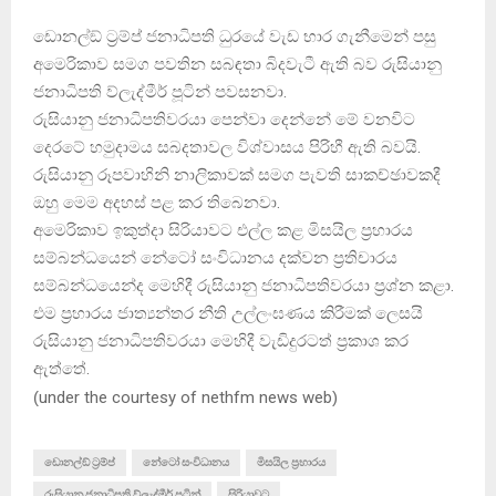
ඩොනල්ඞ් ට‍්‍රම්ප් ජනාධිපති ධුරයේ වැඩ භාර ගැනීමෙන් පසු
අමෙරිකාව සමග පවතින සබඳතා බිදවැටී ඇති බව රුසියානු
ජනාධිපති ව්ලැද්මීර් පූටින් පවසනවා.
රුසියානු ජනාධිපතිවරයා පෙන්වා දෙන්නේ මේ වනවිට
දෙරටේ හමුදාමය සබදතාවල විශ්වාසය පිරිහී ඇති බවයි.
රුසියානු රූපවාහිනි නාලිකාවක් සමග පැවති සාකච්ඡාවකදී
ඔහු මෙම අදහස් පළ කර තිබෙනවා.
අමෙරිකාව ඉකුත්දා සිරියාවට එල්ල කළ මිසයිල ප‍්‍රහාරය
සම්බන්ධයෙන් නේටෝ සංවිධානය දක්වන ප‍්‍රතිචාරය
සම්බන්ධයෙන්ද මෙහිදී රුසියානු ජනාධිපතිවරයා ප‍්‍රශ්න කළා.
එම ප‍්‍රහාරය ජාත්‍යන්තර නීති උල්ලංඝණය කිරීමක් ලෙසයි
රුසියානු ජනාධිපතිවරයා මෙහිදී වැඩිදුරටත් ප‍්‍රකාශ කර
ඇත්තේ.
(
under the courtesy of nethfm news web
)
ඩොනල්ඞ් ට‍්‍රම්ප්
නේටෝ සංවිධානය
මිසයිල ප‍්‍රහාරය
රුසියානු ජනාධිපති ව්ලැද්මීර් පූටින්
සිරියාවට