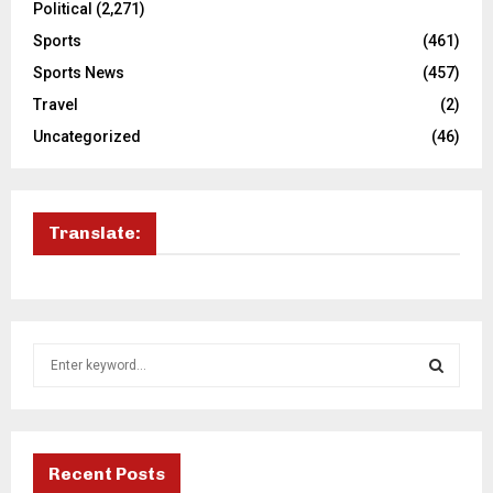
Political
(2,271)
Sports
(461)
Sports News
(457)
Travel
(2)
Uncategorized
(46)
Translate:
S
e
a
S
r
c
E
h
Recent Posts
f