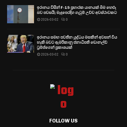
ඉරානය විසින් F-15 ප්‍රහාරක යානයක් බිම හෙළූ
බව පවසයි; මැදපෙරදිග ගැටුම් උච්ච අවස්ථාවකට
2026-03-02
0
ඉරානය සමඟ පවතින යුද්ධය මසකින් අවසන් විය
හැකි බවට ඇමරිකානු ජනාධිපති ඩොනල්ඩ්
ට්‍රම්ප්ගෙන් ප්‍රකාශයක්
2026-03-02
0
FOLLOW US