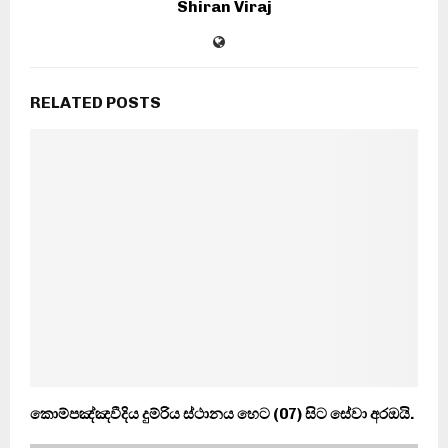
Shiran Viraj
RELATED POSTS
කොම්පඤ්ඤවීදිය දුම්රිය ස්ථානය හෙට (07) සිට සේවා අරඔයි.