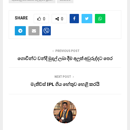
SHARE
0
0
PREVIOUS POST
ගොවීන්ට වන්දි මුදල් ලබා දීම අලුත් අවුරුද්දට පෙර
NEXT POST
මැතිව්ස් IPL ගිය හේතුව හෙළි කරයි