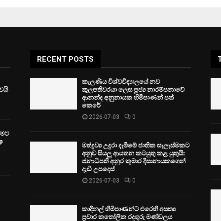
RECENT POSTS
කැලණිය විශ්වවිද්‍යාලයේ නව
ෙයි
කුලපතිවරයා ලෙස පූජ්‍ය නාරම්පනාවේ
ආනන්ද අනුනායක හිමිපාණන් පත්
කෙරේ
2026-07-03
0
වීමට
p
මත්ද්‍රව්‍ය උදුරා දැමීමේ ජාතික සැලැස්මකට
අනුව සියලු ආයතන කටයුතු කළ යුතුයි:
ජනාධිපති අනුර කුමාර දිසානායකගෙන්
දැඩි උපදෙස්
2026-07-03
0
කාදිනල් හිමිපාණන්ට එරෙහි අසත්‍ය
ප්‍රචාර කතෝලික රදගුරු මණ්ඩලය