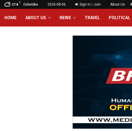
C
Colombo
2026-08-06
Sign in / Join
About Us
A
27.8
HOME
ABOUT US
NEWS
TRAVEL
POLITICAL