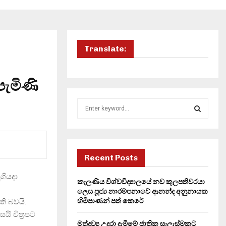
Translate:
ැමිණි
S
e
a
S
r
c
E
h
Recent Posts
f
A
ගියදා
o
කැලණිය විශ්වවිද්‍යාලයේ නව කුලපතිවරයා
r
R
ලෙස පූජ්‍ය නාරම්පනාවේ ආනන්ද අනුනායක
:
හිමිපාණන් පත් කෙරේ
ි බවයි.
C
ි චිත්‍රපට
මත්ද්‍රව්‍ය උදුරා දැමීමේ ජාතික සැලැස්මකට