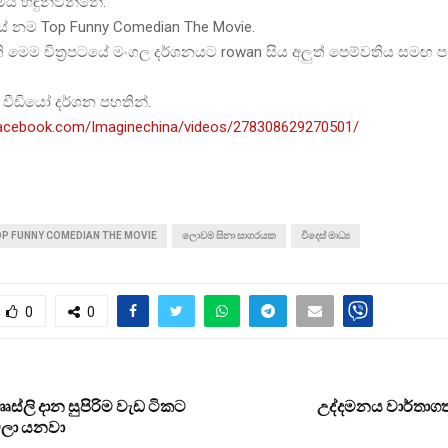
ෙය හඳුන්වන්නේ.
යේ නම Top Funny Comedian The Movie.
ති මෙම චිත්‍රපටයේ මංගල දර්ශනයට rowan සිය අලුත් පෙම්වතිය සමඟ ප
වීඩියෝ දර්ශන පහතින්.
facebook.com/Imaginechina/videos/278308629270501/
P FUNNY COMEDIAN THE MOVIE
ලොවම සිනා සාගරයක
විදෙස් මාධ්‍ය
0
0
ෲස්ලි දාන සුපිරිම වැඩ ටිකට
උද්දමනය වාර්තා
ලා යනවා