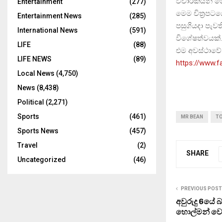
විචාරකයන් ම
Entertainment
(277)
මෙම චිත්‍රපට
Entertainment News
(285)
පසුගියදා පැව
International News
(591)
විශේෂත්වයක්.
LIFE
(88)
එම අවස්ථාවේ 
LIFE NEWS
(89)
https://www.
Local News
(4,750)
News
(8,438)
Political
(2,271)
Sports
(461)
MR BEAN
TO
Sports News
(457)
Travel
(2)
SHARE
Uncategorized
(46)
PREVIOUS POST
අවුරුදු 6යේ බ
හොල්මන් වෙ