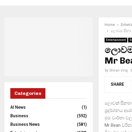
Home
Entert
ලොවම සිනා ස
Entertainment
E
ලොවම 
Mr Bea
by
Shiran Viraj
SHARE
Categories
ලොවක් සිනහවෙ
AI News
(1)
ප්‍රදර්ශනය ආර
Business
(592)
එම වාර්තා වල
Business News
(581)
Mr Bean චරිත