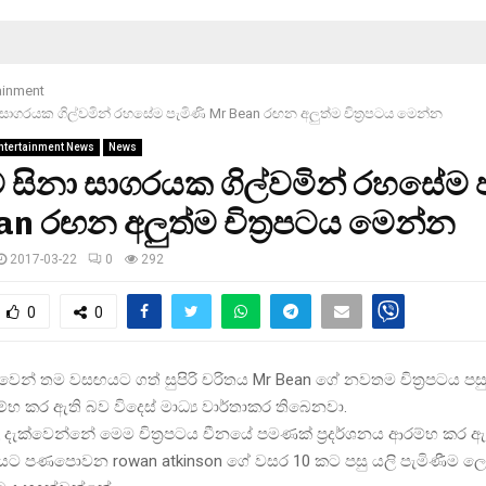
ainment
ාගරයක ගිල්වමින් රහසේම පැමිණි Mr Bean රඟන අලුත්ම චිත්‍රපටය මෙන්න
ntertainment News
News
සිනා සාගරයක ගිල්වමින් රහසේම ප
n රඟන අලුත්ම චිත්‍රපටය මෙන්න
2017-03-22
0
292
0
0
න් තම වසඟයට ගත් සුපිරි චරිතය Mr Bean ගේ නවතම චිත්‍රපටය පසු
ම්භ කර ඇති බව විදෙස් මාධ්‍ය වාර්තාකර තිබෙනවා.
 දැක්වෙන්නේ මෙම චිත්‍රපටය චීනයේ පමණක් ප්‍රදර්ශනය ආරම්භ කර ඇත
යට පණපොවන rowan atkinson ගේ වසර 10 කට පසු යලි පැමිණීම ලෙසය