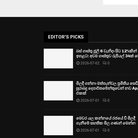
EDITOR'S PICKS
බස් ගාස්තු ජූලි 6 වැනිදා සිට 12%කින්
ඉහළට: අවම ගාස්තුව රුපියල් 34ක් ව
2026-07-02
0
මිලදී ගන්නා මත්පැන්වල ප්‍රමිතිය සෙ
සුරාබදු දෙපාර්තමේන්තුවෙන් නව Ap
එකක්
2026-07-01
0
මෙවර යල කන්නයේ රජයේ වී මිලදී
ගැනීමේ සහතික මිල ගණන් මෙන්න
2026-07-01
0