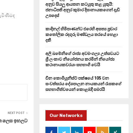
H
අනුව සියලු ආයතන කටයුතු කළ යුතුයි:
ජනාධිපති අනුර කුමාර දිසානායකගෙන් දැඩි
ැමිණීමද
උපදෙස්
කාදිනල් හිමිපාණන්ට එරෙහි අසත්‍ය ප්‍රචාර
කතෝලික රදගුරු මණ්ඩලය තරයේ හෙළා
දකී
අලි ඛමේනිගේ රාජ්‍ය අවමංගල්‍ය උත්සවයට
ශ්‍රී ලංකාව නියෝජනය කරමින් නියෝජ්‍ය
කථානායකවරයා සහභාගි වෙයි
චීන කොමියුනිස්ට් පක්ෂයේ 105 වන
සංවත්සරය දේශපාලන නායකයන් රැසකගේ
සහභාගිත්වයෙන් කොළඹදී සමරයි
NEXT POST
Our Networks
ගත ලෙස ඉහලට