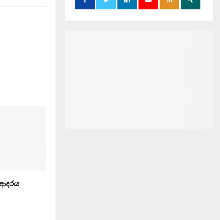
ට ආදරය