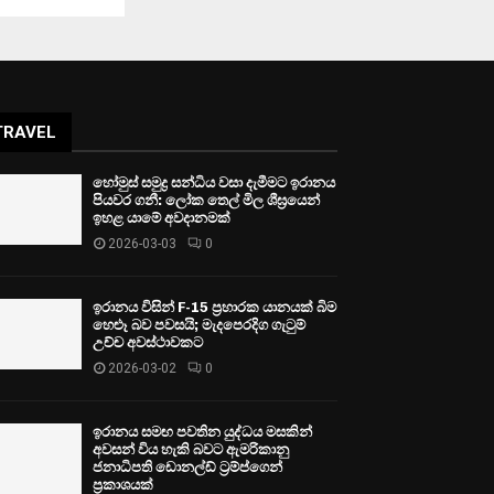
TRAVEL
හෝමුස් සමුද්‍ර සන්ධිය වසා දැමීමට ඉරානය
පියවර ගනී: ලෝක තෙල් මිල ශීඝ්‍රයෙන්
ඉහළ යාමේ අවදානමක්
2026-03-03
0
ඉරානය විසින් F-15 ප්‍රහාරක යානයක් බිම
හෙළූ බව පවසයි; මැදපෙරදිග ගැටුම්
උච්ච අවස්ථාවකට
2026-03-02
0
ඉරානය සමඟ පවතින යුද්ධය මසකින්
අවසන් විය හැකි බවට ඇමරිකානු
ජනාධිපති ඩොනල්ඩ් ට්‍රම්ප්ගෙන්
ප්‍රකාශයක්