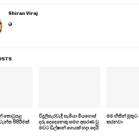
Shiran Viraj
OSTS
වන් තොටුපළ
විදුලිසැරවැදී සැමියා මියගොස්
මම හිතින් මුතූ
න්ත පිපිරීමක්
දරු දෙදෙනෙකු සමග අසරණ වූ
කරනවා
මවට ඩිල්ෂාන් ගෙයක් හදා දෙයි