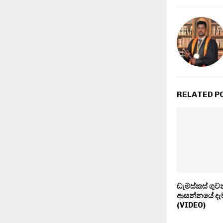
RELATED P
ඩැමස්කස් ගු
ආසන්නයේ දැවැ
(VIDEO)