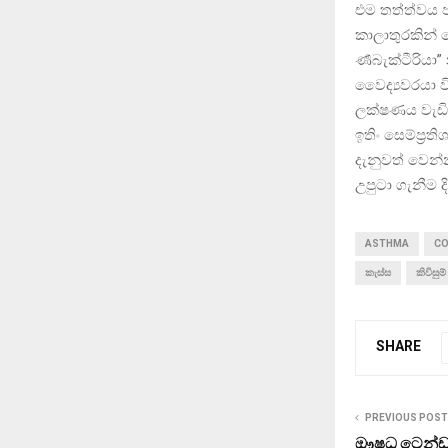
එම තත්ත්වය 
කාලාතුරකින්
ර්‍ණබැක්ටීරිය
වෛද්‍යවරයා ව
ලක්ෂණය වැඩිප
ඉතිං සෙම්ප්‍ර
දැනුවත් වෙන්
උපුටා ගැනීම 
ASTHMA
CO
කැස්ස
කිවිසුම
SHARE
PREVIOUS POST
ඖෂධ ටෙන්ඩර