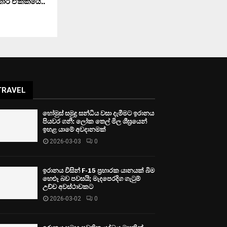
්කාර ඒකකයේ..
TRAVEL
හෝමුස් සමුද්‍ර සන්ධිය වසා දැමීමට ඉරානය
පියවර ගනී: ලෝක තෙල් මිල ශීඝ්‍රයෙන්
ඉහළ යාමේ අවදානමක්
2026-03-03
0
ඉරානය විසින් F-15 ප්‍රහාරක යානයක් බිම
හෙළූ බව පවසයි; මැදපෙරදිග ගැටුම්
උච්ච අවස්ථාවකට
2026-03-02
0