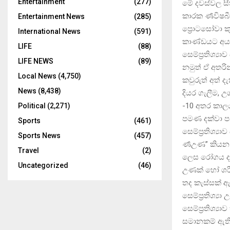
Entertainment
(277)
මේ දවස්වල ස
කාරක ර්‍ණවිෂ
Entertainment News
(285)
ප්‍රොටසෝවා ක
International News
(591)
කාණ්ඩයට අයත් 
LIFE
(88)
සෙම්ප්‍රතිශ
LIFE NEWS
(89)
නමුත් ඒ අතරි
Local News
(4,750)
කවුරුත් අත් ද
News
(8,438)
දියර ගැලීම, 
-10 අතර කාල
Political
(2,271)
පමණ දක්වා ප
Sports
(461)
සෙම්ප්‍රතිශ්
Sports News
(457)
ර්‍ණඋණ” කිය
Travel
(2)
ලෙස රෝගය දකි
Uncategorized
(46)
උණක් හෝ ශරී
තද කැස්සක් ඇ
සෙම්ප්‍රතිශ්‍
සෙම්ප්‍රතිශ්‍
සමානකම් ඇති 