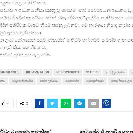
පාලනය කළ හැකි වනවා.
 වෛරස ආසාධනය නිසා එකතු වූ ර්‍ණසෙම” හෝ වෛරසය ආසාධනය වූ ප්
ා” නම් වූ විෂබීජ කාණ්ඩය මඟින් ර්‍ණපැසවීමකට” ලක්විය හැකි වනවා. මෙහ
ිසින් ප්‍රතිජීවක ඖෂධ නියම කරනු ලබනවා. මේ කාරණය නිසාද කැස්ස
ුර දැකිය හැකි වනවා.
තිශ්‍යා උණ රෝගයෙන් පසුව ර්‍ණකැස්ස” ඇතිවීම හා දිගටම පැවතීම ගැන 
න ඇති කියා මම හිතනවා.
දිනමිණ පුවත් පත ඇසුරෙනි.
MMON COLD
INFLAMMATION
RHINOVIRUSES
WHEEZE
ඉන්ෆ්ලුවෙන්සා
් යාම
පපුවේ මහන්සිය
රෝග ලක්ෂණ
සෙම් රෝග
සෙම්ප්‍රතිශ්‍යාව
සොටු දියර ගැලීම
0
0
්වලට සෞඛ්‍ය ඇමැතිගේ
කටගැස්මක් නොවිය යුතු 