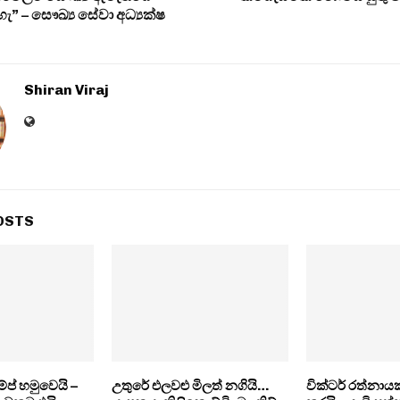
” – සෞඛ්‍ය සේවා අධ්‍යක්ෂ
Shiran Viraj
OSTS
‍රම්ප් හමුවෙයි –
උතුරේ එලවළු මිලත් නගියි…
වික්ටර් රත්නා