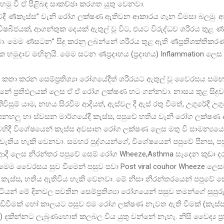
හමු වී ඒ පිළිබඳ සාකච්ඡා කරගත යුතු වෙනවා.
‍යාවේදී ර්‍ණකැස්ස” වැනි රෝග ලක්ෂණ ඇතිවන ආකාරය ගැන විමසා බලමු.
විෂබීජයක්, ආගන්තුක දෙයක් ඇතුල් වූ විට, එයට විරුද්ධව ශරීරය තුළ ර්
 මෙම ර්‍ණසටන” සිදු කරනු ලබන්නේ ශරීරය තුළ ඇති ර්‍ණප්‍රතිශක්තිකර
 හමුදාව මඟිනුයි. මෙම සටන ර්‍ණප්‍රදාහය (ප්‍රදාහය) Inflammation ලෙස
පි කතා කරන සෙම්ප්‍රතිශ්‍යා රෝගයේදීත් ශරීරයට ඇතුල් වූ වෛරසය සම
ේ ප්‍රතිඵලයක් ලෙස ඒ ඒ රෝග ලක්ෂණ හට ගන්නවා. නාසය තුළ සිදු
ිවිසුම් යාම, නහය සිරවීම ආදියත්, ඇස්වල දී ඇස් රතු වීමත්, උගුරේදී උග
නහලු හා ස්වසන මාර්ගයේදී කැස්ස, පපුවේ හතිය වැනි රෝග ලක්ෂණ ඇ
ෙහිදී විශේෂයෙන් කැස්ස අවසාන රෝග ලක්ෂණ ලෙස මතු වී සාමන්‍යයෙන
ැතිය හැකි වෙනවා. සමහර පුද්ගයන්ගේ, විශේෂයෙන් පපුවේ පීනස, පප
 ආදී ලෙස නිරන්තර පපුවේ සෙම් රෝග Wheeze,Asthma සෑදෙන කුඩා ද
 මෙම වෛරසය සුව වීමෙන් පසුව පවා Post viral couhor Wheeze ලෙ
 කැස්ස, හතිය ඇතිවිය හැකි වෙනවා. මේ නිසා නිරන්තරයෙන් පපුවේ 
ිටියන් මේ දිනවල පවතින සෙම්ප්‍රතිශ්‍යා රෝගයෙන් පසුව තමන්ගේ සුපුර
ිවීමක් හෝ කාලයට පසුව එම රෝග ලක්ෂණ නැවත ඇති වීමක් (කැස්ස
) දකින්නට ලැබුණහොත් කලබල විය යුතු වන්නේ නැහැ. නිසි වෛද්‍ය ප්‍ර