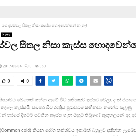
මේ දවස්වල සීතල නිසා කැස්ස හොඳවෙන්නේ නැහැ!
News
ස්වල සීතල නිසා කැස්ස හොඳවෙන්
2017-03-04
0
363
0
0
්‍රතිශ්‍යාවට ඛෙහෙත් ගන්න ආවේ මීට සතියකට ඉස්සර වෙලා. දැන් එයාගේ 
තදබල කැස්සයි. සමහර විට රාත්‍රිය පුරාවටම කහිනවා. තමන්ට සෑදුණු
‍යාවෙන් පස්සේ දිගටම පවතින කැස්ස ගැන ඔහුට තිබුණේ කුතුහලයක්. අද අ
‍යාව (Common cold) කියන රෝග තත්ත්වය ඉතාමත් බහුලව දකින්න ලැඛ