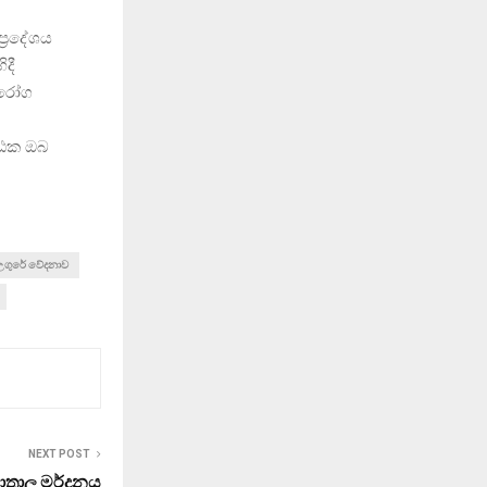
‍රදේශය
ිදී
 රෝග
පාඨක ඔබ
උගුරේ වේදනාව
NEXT POST
පාතාල මර්දනය