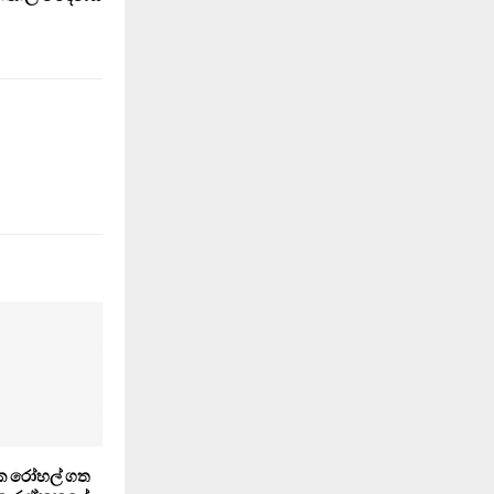
යක රෝහල් ගත