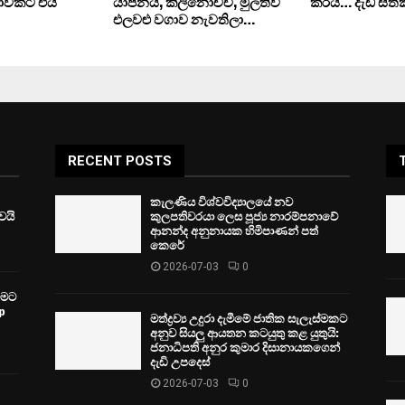
ියාවකට එයි
යාපනය, කිලිනොච්චි, මුලතිව්
කරයි… දැඩි සත
එලවළු වගාව නැවතිලා…
RECENT POSTS
කැලණිය විශ්වවිද්‍යාලයේ නව
ෙයි
කුලපතිවරයා ලෙස පූජ්‍ය නාරම්පනාවේ
ආනන්ද අනුනායක හිමිපාණන් පත්
කෙරේ
2026-07-03
0
වීමට
p
මත්ද්‍රව්‍ය උදුරා දැමීමේ ජාතික සැලැස්මකට
අනුව සියලු ආයතන කටයුතු කළ යුතුයි:
ජනාධිපති අනුර කුමාර දිසානායකගෙන්
දැඩි උපදෙස්
2026-07-03
0