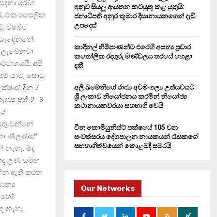
 සඳහා රෝග
H
අනුව සියලු ආයතන කටයුතු කළ යුතුයි:
ලීර, ඒක සෛලික
ජනාධිපති අනුර කුමාර දිසානායකගෙන් දැඩි
උපදෙස්
ූ විෂබීජ
ණ සෑදෙන්නේ.
කාදිනල් හිමිපාණන්ට එරෙහි අසත්‍ය ප්‍රචාර
න ලැඛෙනවා.
කතෝලික රදගුරු මණ්ඩලය තරයේ හෙළා
්ඨාශයයි. අපි
දකී
සුම් යාම, සොටු
ලක්ෂණ දින 7
අලි ඛමේනිගේ රාජ්‍ය අවමංගල්‍ය උත්සවයට
ශ්‍රී ලංකාව නියෝජනය කරමින් නියෝජ්‍ය
ස්ස සති 2 -3
කථානායකවරයා සහභාගි වෙයි
ණය
යුතු වන්නේ
චීන කොමියුනිස්ට් පක්ෂයේ 105 වන
 ර්‍ණඋණක්”
සංවත්සරය දේශපාලන නායකයන් රැසකගේ
සහභාගිත්වයෙන් කොළඹදී සමරයි
ේ නැහැ. මඳ
ා තද උණ සමඟ
ඟින් ඇති කරන
ාන්‍ය
Our Networks
 බොහෝ
ු නැහැ.