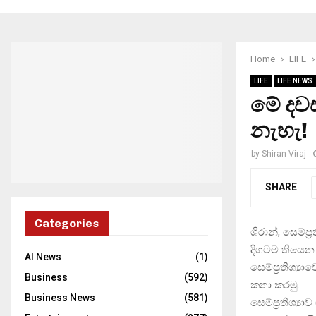
Home
LIFE
LIFE
LIFE NEWS
මේ දව
නැහැ!
by
Shiran Viraj
SHARE
Categories
ශිරාන්, සෙම්ප
දිගටම තියෙන 
AI News
(1)
සෙම්ප්‍රතිශ්
Business
(592)
කතා කරමු.
Business News
(581)
සෙම්ප්‍රතිශ්