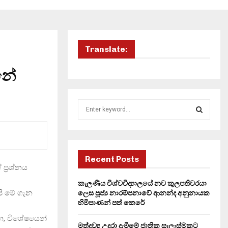
Translate:
නේ
S
e
a
S
r
c
E
h
Recent Posts
ප්‍රශ්නය
f
A
o
කැලණිය විශ්වවිද්‍යාලයේ නව කුලපතිවරයා
r
R
පි මේ ගැන
ලෙස පූජ්‍ය නාරම්පනාවේ ආනන්ද අනුනායක
:
හිමිපාණන් පත් කෙරේ
C
ෙන, විශේෂයෙන්
මත්ද්‍රව්‍ය උදුරා දැමීමේ ජාතික සැලැස්මකට