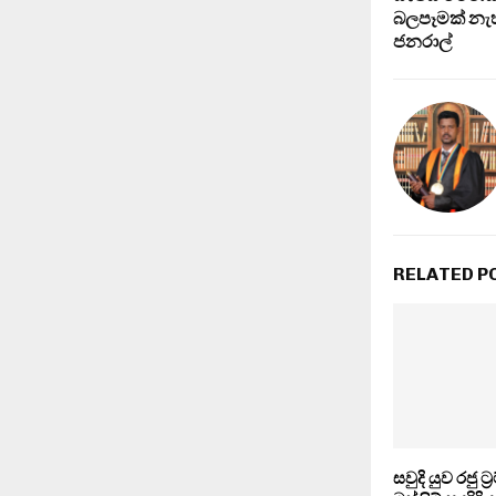
බලපෑමක් නැහැ
ජනරාල්
RELATED P
සවුදි යුව රජු ට්