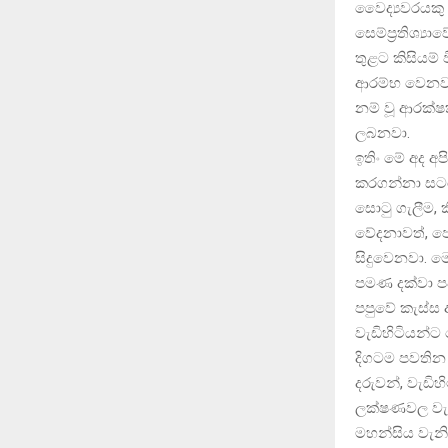
වෛද්‍යවරයකු 
සෙම්ප්‍රතිශ්
තුළට කිසියම් 
ආරම්භ වෙනවා.
නම් වූ ආරක්ෂක
ලබනවා.
ඉතිං මේ අද අ
කරගන්නා සටන
සොටු ගැලීම, ක
වේදනාවත්, පෙ
සිදුවෙනවා. ම
පමණ දක්වා පව
පපුවේ කැස්ස
වැඩිහිටියන්ට
දිගටම පවතින
දරුවන්, වැඩිහ
ලක්ෂණවල වැඩ
මහන්සිය වැනි