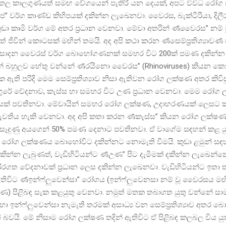
ීතල කාලගුණයත් සමඟ වේගයෙන් පැතිරී යන දෙයක්, අපට විවිධ රෝග
බීජ” වර්ග කාණ්ඩ කිහිපයක් දකින්න ලැඛෙනවා. වෛරස, බැක්ටීරියා, දි
ුඩා කෘමි වර්ග මේ අතර ප්‍රධාන වෙනවා. මේවා අතරින් ර්‍ණවෛරස” නම් ව
ජීවින් කොටසක් මඟින් තමයි. අද අපි කථා කරන ර්‍ණසෙම්ප්‍රතිශ්‍යාවර්‍
්‍යාව සාදන වෛරස් වර්ග බොහෝගණනක් සමහර විට 200ක් පමණ දකින්
න් බහුලව හේතු වන්නේ ර්‍ණරයිනො වෛරස” (Rhinoviruses) කියන කොට
ැක ඇති පරිදි මෙම සෙම්ප්‍රතිශ්‍යාව නිසා ඇතිවන රෝග ලක්ෂණ අතර කිවි
උගුරේ වේදනාව, කැස්ස හා සමහර විට උණ ප්‍රධාන වෙනවා. මෙම රෝග 
යක් පවතිනවා. මේවායින් සමහර රෝග ලක්ෂණ, උදාහරණයක් ලෙසට කැ
ැවතිය හැකි වෙනවා. අද අපි කතා කරන ර්‍ණකැස්ස” කියන රෝග ලක්ෂ
‍යාව සෑදුණු අයගෙන් 50% පමණ දෙනාට පවතිනවා. ඒ වාගේම සඳහන් කළ 
න රෝග ලක්ෂණය බොහෝවිට දකින්නට නොමැති වීමයි. කුඩා ළමුන් සඳහා
න්න ලැබුණත්, වැඩිහිටියන්ට ර්‍ණඋණ” පිට දැමීමක් දකින්න ලැඛෙන්න
රගත වේදනාවක් ප්‍රධාන ලෙස දකින්න ලැඛෙනවා. වැඩිහිටියන්ට ඉත
තිවිට ර්‍ණඉන්ෆ්ලුවෙන්සා” රෝගය (ඉන්ෆ්ලුවෙනසා නම් වූ වෛරසය ම
යා උණ) පිළිබඳ සැක කළයුතු වෙනවා. නමුත් මතක තබාගත යුතු වන්නේ සාම
යාව හා ඉන්ෆ්ලුවෙන්සා නැමැති තරමක් අසාධ්‍ය වන සෙම්ප්‍රතිශ්‍යාව අතර
බවයි. මේ නිසාම රෝග ලක්ෂණ තදින් ඇතිවිට ඒ පිළිබඳ කලබල විය යුත