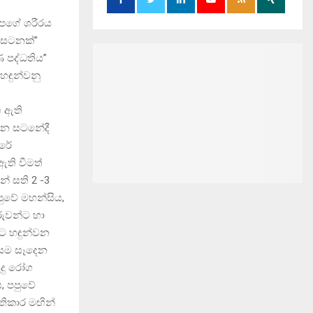
 අපගේ ශරීරය
‍ණසටනක්”
ණ පද්ධතිය”
 හඳුන්වනු
ඟ ඇති
වන සටනේදී
ුරේ
ති වීමත්
් සති 2 -3
ුවේ මහන්සිය,
රුවන්ට හා
සට හඳුන්වන
සෙම සෑදෙන
ුදු රෝග
, පපුවේ
තිකාර මඟින්