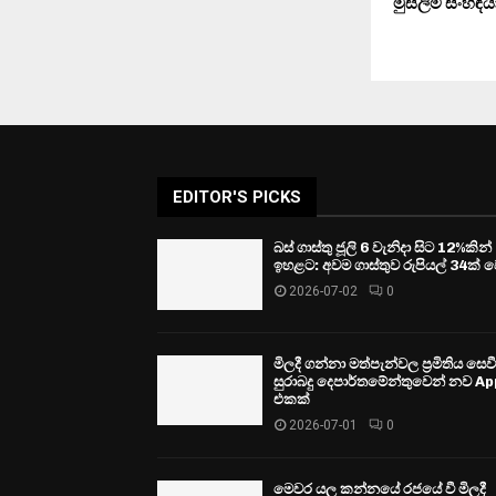
මුස්ලිම් සංහිඳ
EDITOR'S PICKS
බස් ගාස්තු ජූලි 6 වැනිදා සිට 12%කින්
ඉහළට: අවම ගාස්තුව රුපියල් 34ක් ව
2026-07-02
0
මිලදී ගන්නා මත්පැන්වල ප්‍රමිතිය සෙ
සුරාබදු දෙපාර්තමේන්තුවෙන් නව Ap
එකක්
2026-07-01
0
මෙවර යල කන්නයේ රජයේ වී මිලදී