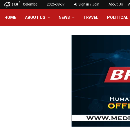
C
Colombo
2026-08-07
Sign in / Join
About Us
A
27.8
HOME
ABOUT US
NEWS
TRAVEL
POLITICAL