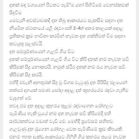
දතක් මඳ වශයෙන් පිටතට පැමි”ම හෝ පිහිටීමේ වෙනස්කමක්
සිදුවීම
මෙවැනි අවස්ථාවකදී දත තිබූ ආකාරයට සැකසීම සඳහා දත
නියමිත ස්ථානයේ යළි රඳවා සති 2-4ත් අතර කාලයක් අදාළ
ප‍්‍රතිකාර ක‍්‍රම භාවිතා කරමින් නැවත දත ශක්තිමත් වීම සඳහා
කටයුතු සලස්වයි.
දත සම්පූර්ණයෙන් ගැලවී ගිය විට
දතක් සම්පූර්ණයෙන් ගැලවී ගිය විට කිරි දතක් නම් නැවත සවි
කිරීමක් සිදු නොකරයි. නමුත් ස්ථීර දතක් නම් එය නැවත සවි
කිරීමක් සිදු කරයි.
එහිදී එවැනි අනතුරක් සිදු වූ විගස වැටුණු දත පිරිසිදු ජලයෙන්
තත්පර දහයක් පමණ සෝදා අදාළ දත් කුහරයේම රඳවා ගැනීම
වැදගත් වේ.
තවද එම දත අදාළ කුහරය තුළම රඳවාගෙන රෝහලට
පැමිණිය හැකි වූයේ නම් දත නැවත සවි කිරීමේදී එහි
සාර්ථකත්වය වඩාත් වැඩි වේ. මෙහිදී ප‍්‍රවේසම් සහිතව
ගැලවුණු දත රැුගෙන රෝහල වෙත පැමිණීමේ ක‍්‍රම කීපයකි.
එනම් ඉහත දැක්වූ ආකාරයට ගිලිහී ගිය කුහරය තුළම නැවත