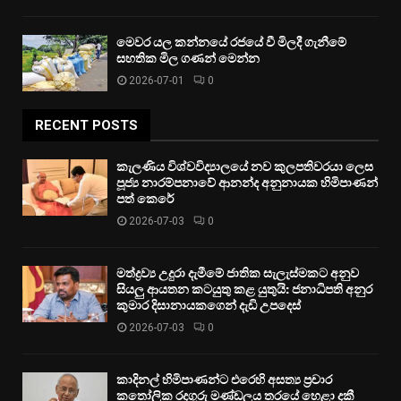
මෙවර යල කන්නයේ රජයේ වී මිලදී ගැනීමේ
සහතික මිල ගණන් මෙන්න
2026-07-01
0
RECENT POSTS
කැලණිය විශ්වවිද්‍යාලයේ නව කුලපතිවරයා ලෙස
පූජ්‍ය නාරම්පනාවේ ආනන්ද අනුනායක හිමිපාණන්
පත් කෙරේ
2026-07-03
0
මත්ද්‍රව්‍ය උදුරා දැමීමේ ජාතික සැලැස්මකට අනුව
සියලු ආයතන කටයුතු කළ යුතුයි: ජනාධිපති අනුර
කුමාර දිසානායකගෙන් දැඩි උපදෙස්
2026-07-03
0
කාදිනල් හිමිපාණන්ට එරෙහි අසත්‍ය ප්‍රචාර
කතෝලික රදගුරු මණ්ඩලය තරයේ හෙළා දකී