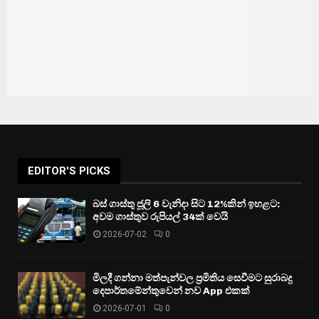
EDITOR'S PICKS
බස් ගාස්තු ජූලි 6 වැනිදා සිට 12%කින් ඉහළට:
අවම ගාස්තුව රුපියල් 34ක් වෙයි
2026-07-02
0
මිලදී ගන්නා මත්පැන්වල ප්‍රමිතිය සෙවීමට සුරාබදු
දෙපාර්තමේන්තුවෙන් නව App එකක්
2026-07-01
0