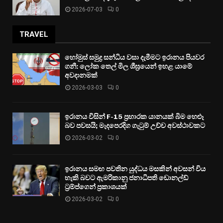
2026-07-03
0
TRAVEL
හෝමුස් සමුද්‍ර සන්ධිය වසා දැමීමට ඉරානය පියවර
ගනී: ලෝක තෙල් මිල ශීඝ්‍රයෙන් ඉහළ යාමේ
අවදානමක්
2026-03-03
0
ඉරානය විසින් F-15 ප්‍රහාරක යානයක් බිම හෙළූ
බව පවසයි; මැදපෙරදිග ගැටුම් උච්ච අවස්ථාවකට
2026-03-02
0
ඉරානය සමඟ පවතින යුද්ධය මසකින් අවසන් විය
හැකි බවට ඇමරිකානු ජනාධිපති ඩොනල්ඩ්
ට්‍රම්ප්ගෙන් ප්‍රකාශයක්
2026-03-02
0