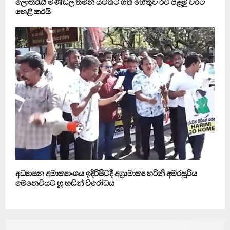
ලොතරැයි මණ්ඩල තමන් යටතට ගත් හේතුව රවී පළමු වරට
හෙළි කරයි
අධ්‍යාපන අමාත්‍යාංශය ඉදිරිපිටදී අග්‍රාමාත්‍ය හරිනි අමරසූරිය
මෙනෙවියට හූ හඬින් විරෝධය