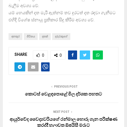
බැලීම අවශ්‍ය වේ.
යම් හෙයකින් දත මැරී ඇත්නම් තව දුරටත් දත රඳවා ගැනීමට
එහිදී විශේෂ ස්නායු ප‍්‍රතිකාර සිදු කිරීම අවශ්‍ය වේ.
අනතුර
ජීවිතය
දතක්
දරුවකුගේ
SHARE
0
0
PREVIOUS POST
කොටස් වෙළඳපොළේ මිල දර්ශක පහතට
NEXT POST
ආයුර්වේද වෛද්‍යවරියගේ රන්මාල හොරු ගැන පරීක්ෂණ
කරද්දී හලාවත ඕඅයිසී මරුට