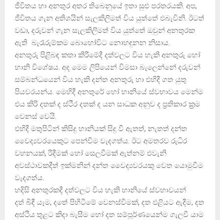
ජීවිතය හා අනතුර අතර තිබෙනුයේ ඉතා සුළු පරතරයකි. අප,
ජීවිතය ගැන අතිශයින් සැලකිලිමත් විය යුත්තේ එබැවිනි. ඊටත්
වඩා, දරුවන් ගැන සැලකිලිමත් විය යුත්තේ ඔවුන් අනතුරක
ඇති බැරෑරුම්කම බොහෝවිට නොහඳුනන නිසාය.
අනතුරු පිළිබඳ කතා කිරීමේදී දත්වලට විය හැකි අනතුරු හෝ
හානි විශේෂය. අද මෙම ලිපියෙන් විමසා බැලෙන්නේ දරුවන්
සම්බන්ධයෙන් විය හැකි දන්ත අනතුරු හා එහිදී ගත යුතු
පියවරයන්ය. මෙහිදී අනතුරේ හෝ හානියේ ස්වභාවය මෙන්ම
එය කිරි දතක් ද ස්ථීර දතක් ද යන සාධක අනුව ද ප‍්‍රතිකාර ක‍්‍රම
වෙනස් වෙයි.
එහිදී මතුපිටින් කිසිදු හානියක් සිදු වී ඇතත්, නැතත් දන්ත
වෛද්‍යවරයෙකුට පෙන්වීම වැදගත්ය. ඊට අමතරව රුධිර
වහනයක්, රිදීමක් හෝ සෙලවීමක් ඇත්නම් එවැනි
අවස්ථාවකදීත් ඉක්මනින් දන්ත වෛද්‍යවරයකු වෙත යොමුවීම
වැදගත්ය.
හදිසි අනතුරකදී දත්වලට විය හැකි හානියේ ස්වභාවයන්
දත් බිඳී යෑම, දතේ පිහිටීමේ වෙනස්වීමක්, දත එළියට ඇදීම, දත
අස්ථිය තුළට කිදා බැසීම හෝ දත සම්පූර්ණයෙන්ම ගැලවී යාම