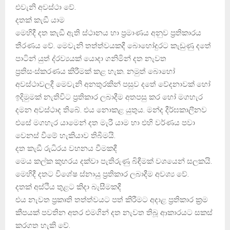
එවැනි අවස්ථා වේ.
දතක් කැඞී යාම
මෙහිදී දත කැඞී ඇති ස්ථානය හා ප‍්‍රමාණය අනුව ප‍්‍රතිකාරය
තීරණය වේ. මෙවැනි තත්ත්වයකදී බොහෝදුරට කැඩුණු දතේ
පාටින් යුත් ද‍්‍රව්‍යයක් යොදා ගනිමින් දත නැවත
ප‍්‍රතිසංස්කරණය කිරීමක් කළ හැක. නමුත් බොහෝ
අවස්ථාවලදී මෙවැනි අනතුරකින් පසුව දතේ වේදනාවක් හෝ
ඉදිමුමක් නැතිවිට ප‍්‍රතිකාර ලබාදීම අතපසු කර හෝ මගහැර
දමන අවස්ථාද තිබේ. එය නොකළ යුතුය. මන්ද දීර්ඝකාලීනව
එසේ මගහැර යාමෙන් දත මැරී යාම හා එහි වර්ණය පවා
වෙනස් වීමේ හැකියාව තිබීමයි.
දත කැඞී රුධිරය වහනය වීමකදී
මෙය කල්ක කුහරය දක්වා පැතිරුණු බිඳීමක් වශයෙන් සලකයි.
මෙහිදී දතට විශේෂ ස්නායු ප‍්‍රතිකාර ලබාදීම අවශ්‍ය වේ.
දතක් අස්ථිය තුළට කිදා බැසීමකදී
එය නැවත ප‍්‍රකෘති තත්ත්වයට පත් කිරීමට අදාළ ප‍්‍රතිකාර ක‍්‍රම
කීපයක් පවතින අතර එමගින් දත නැවත තිබූ ආකාරයට සකස්
කරගත හැකි වේ.