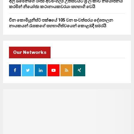
අලි ඛමේනිගේ රාජ්‍ය අවමංගල්‍ය උත්සවයට ශ්‍රී ලංකාව නියෝජනය
කරමින් නියෝජ්‍ය කථානායකවරයා සහභාගි වෙයි
චීන කොමියුනිස්ට් පක්ෂයේ 105 වන සංවත්සරය දේශපාලන
නායකයන් රැසකගේ සහභාගිත්වයෙන් කොළඹදී සමරයි
Our Networks