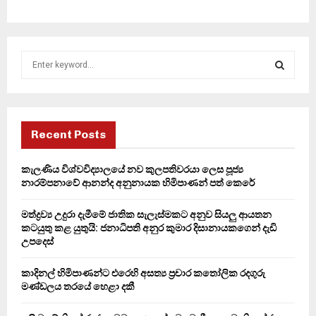
S
e
a
S
r
c
E
h
Recent Posts
f
A
o
කැලණිය විශ්වවිද්‍යාලයේ නව කුලපතිවරයා ලෙස පූජ්‍ය
r
R
නාරම්පනාවේ ආනන්ද අනුනායක හිමිපාණන් පත් කෙරේ
:
C
මත්ද්‍රව්‍ය උදුරා දැමීමේ ජාතික සැලැස්මකට අනුව සියලු ආයතන
කටයුතු කළ යුතුයි: ජනාධිපති අනුර කුමාර දිසානායකගෙන් දැඩි
H
උපදෙස්
කාදිනල් හිමිපාණන්ට එරෙහි අසත්‍ය ප්‍රචාර කතෝලික රදගුරු
මණ්ඩලය තරයේ හෙළා දකී