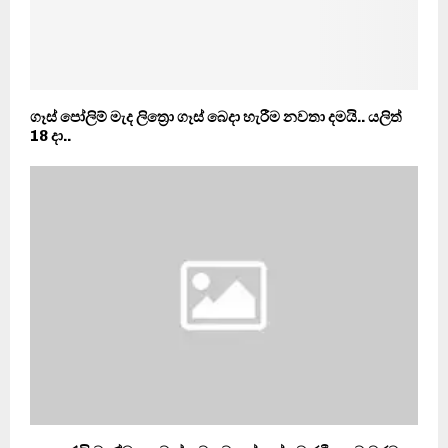
ගෑස් පෝලිම් මැද ලිත්‍රො ගෑස් බෙදා හැරීම නවතා දමයි.. යලිත්
18 දා..