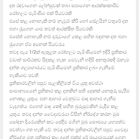
දත රඳවාගෙන ලේන්සුවක් තබා සපාගෙන ආරක්ෂාකාරීව
රෝහලට පැමිණීම එක් පියවරකි.
එසේ කළ නොහැකි නම් නැවුම් කිරි හෝ සේලයින් වතුරේ දත
බහා රැුගෙන යාම තවත් ආරක්ෂිත පියවරකි.
එසේත් නොහැකි නම් දරුවාගේ කෙළ සහිත බඳුනක දත බහා
රැුගෙන ඒම අනෙක් පියවරය.
තවද පැය 1/2ක් ඇතුළත රෝහලට පැමිණීමෙන් ඉදිරි ප‍්‍රතිකාර
වඩාත් සාර්ථකව සිදුකළ හැක. මෙවැනි හදිසි අනතුරකදී ඕනෑම
දන්ත ශල්‍යාගාරයට පැමිණීමෙන් ප‍්‍රතිකාර ලබා ගැනීමේ
හැකියාව පවතී.
ප‍්‍රතිකාරවලින් පසුව සැලකිලිමත් විය යුතු අවස්ථා
සාමාන්‍යයෙන් ප‍්‍රතිකාර කළ දතකින් සති දෙකක් යනතුරු සැපීම
නොකළ යුතුය. ඝන ආහාර වෙනුවට මෘද ආහාර ගැනීම
වැදගත්ය. එහෙත් මෘදු කෙඳි සහිත බුරුසුවකින් මැදීම කළ
යුතුය. තවද දන්ත වෛද්‍යවරයා විසින් නිර්දේශ කරන මුඛ
සෝදන දියරයකින් කට සේදීම මගින් මුඛ සෞඛ්‍යය යහපත්ව
පවත්වා ගත හැකි වේ. තවද දන්ත ප‍්‍රතිකාරවලින් පසුව වෛද්‍ය
නිර්දේශ මත ප‍්‍රතිකාර කළ දතේ එක්ස් රේ ඡුායාරූපයක් ගෙන