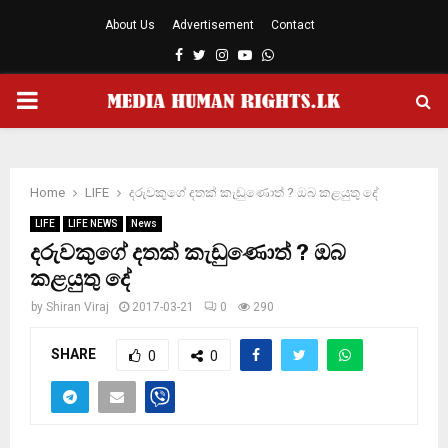
About Us
Advertisement
Contact
Facebook
Twitter
Instagram
Youtube
Whatsapp
PRIMARY
MENU
Home
LIFE
දරුවකුගේ දතක් කැඩුණොත් ? ඔබ කළයුතු දේ
LIFE
LIFE NEWS
News
දරුවකුගේ දතක් කැඩුණොත් ? ඔබ
කළයුතු දේ
by
Shiran Viraj
2017-03-21
0
290
SHARE
0
0