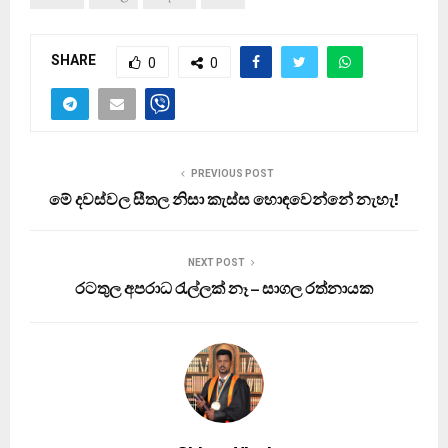
SHARE
0
0
PREVIOUS POST
මේ දවස්වල සීතල නිසා කැස්ස හොඳවෙන්නේ නැහැ!
NEXT POST
රටතුල අපරාධ රැල්ලක් නෑ – සාගල රත්නායක