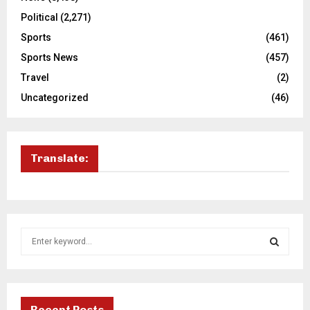
Political
(2,271)
Sports
(461)
Sports News
(457)
Travel
(2)
Uncategorized
(46)
Translate:
S
e
a
S
r
c
E
h
Recent Posts