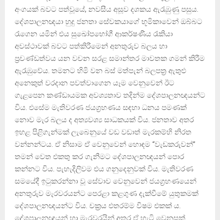
අංගයක් බවට පත්වූයේ, නවසීය අසූව දශකය ඇරැඹුණු පසුය.
දේශපාලනඥයා හුදු ජනතා සේවකයාගේ භූමිකාවෙන් ඔබ්බට
රැගෙන යමින් එය සුඛෝපභෝගී ආකර්ෂණීය රැකියා
අවස්ථාවක් බවට පත්කිරීමෙන් අනතුරුව බලය හා
ප්‍රචණ්ඩත්වය යන වචන සරළ සමාන්තර මාවතක ගමන් කිරීම
ඇරැඹුවේය. තමනට හිමි වන බස් මත්පැන් බලපත්‍ර ඇතුළු
අනෙකුත් වරදාන පවත්වාගෙන යෑම වෙනුවෙන් ඊට
ගැළපෙන කණ්ඩායමක අවශ්‍යතාව තදින්ම දේශපාලනඥයන්ට
විය. එසේම මැතිවරණ ජයග්‍රහණය සඳහා ධනය පමණක්
නොව මැර බලය ද අත්‍යවශ්‍ය සාධකයක් විය. ජනතාව අතර
ඉහළ පිළිගැන්මක් ලැබෙනුයේ වඩ වඩාත් මැරකම්හි නිරත
වන්නන්ටය. ඒ නිසාම ඒ වෙනුවෙන් හොඳම “වැඩකරුවන්”
තමන් වෙත එකතු කර ගැනීමට දේශපාලනඥයන් පොර
කන්නට විය. පැහැදිලිවම එය ගනුදෙනුවක් විය. මැතිවරණ
සමයේදී ඉටුකරන්නා වූ සේවාව වෙනුවෙන් ජයග්‍රහණයෙන්
අනතුරුව මැරවරයන්ට පෙරළා කළගුණ දැක්වීමේ යුතුකමක්
දේශපාලනඥයන්ට විය. චක්‍රය එතරම්ම විෂම එකක් ය.
දේශපාලනඥයන් හා මැරවරයින් අතර ඒ හැටි වෙනසක්