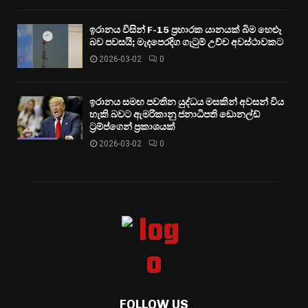
ඉරානය විසින් F-15 ප්‍රහාරක යානයක් බිම හෙළූ
බව පවසයි; මැදපෙරදිග ගැටුම් උච්ච අවස්ථාවකට
2026-03-02
0
ඉරානය සමඟ පවතින යුද්ධය මසකින් අවසන් විය
හැකි බවට ඇමරිකානු ජනාධිපති ඩොනල්ඩ්
ට්‍රම්ප්ගෙන් ප්‍රකාශයක්
2026-03-02
0
FOLLOW US