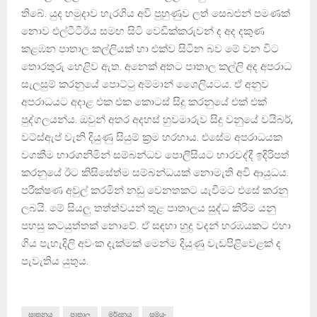
තිබේ. යුද හමුදාව හැරගිය අවි පුහුණුව ලත් සෙබළුන් පමණක්
නොව එල්ටීටීඊය සමඟ සිටි වෙඩික්කරුවන් ද අද දකුණ
කළඹන පාතාල කල්ලියක් හා එක්ව සිටින බව මේ වන විට
තොරතුරු හෙළිව ඇත. අනෙක් අතට පාතාල කල්ලි අද අපරාධ
සැලසුම් කරනුයේ පොට්ටු අම්මාන් ශෛලියටය. ඒ අනුව
අපරාධයට අදාළ එක එක කොටස් සිදු කරනුයේ එක් එක්
පුද්ගලයන්ය. ඔවුන් අතර අදහස් හුවමාරුව සිදු වනුයේ වයිබර්,
වට්ස්ඇප් වැනි දියුණු සියුම් ක්‍රම හරහාය. එසේම අපරාධයක
වගකීම භාරගනිමින් සම්බන්ධව පොලීසියට භාරවද්දී ඉදිරිපත්
කරනුයේ ඊට කිසිසේත්ම සම්බන්ධයක් නොමැති අවි ආයුධය.
පරීක්ෂණ අවුල් කරමින් නඩු වෙනතකට යැවීමට එසේ කරනු
ලබයි. මේ සියලු තත්ත්වයන් තුළ පාතාලය සුද්ධ කිරිම යනු
පහසු කටයුත්තක් නොවේ. ඒ සඳහා හුදු වදන් හරඹයකට එහා
ගිය පැහැදිලි අවංක දැක්මක් මෙන්ම දියුණු වැඩපිළිවෙළක් ද
පැවැතිය යුතුය.
ඝාතනය
පාතාල
මර්දනය
සමයං