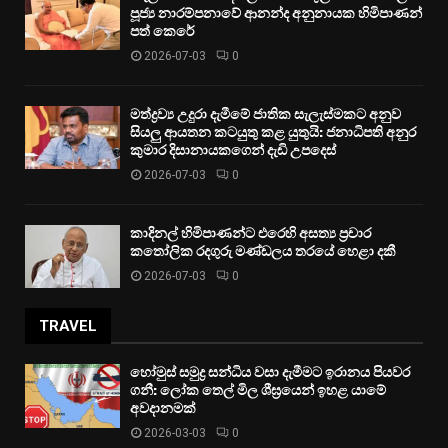
පූජ්‍ය නාරම්පනාවේ ආනන්ද අනුනායක හිමිපාණන්
පත් කෙරේ
2026-07-03
0
මත්ද්‍රව්‍ය උදුරා දැමීමේ ජාතික සැලැස්මකට අනුව
සියලු ආයතන කටයුතු කළ යුතුයි: ජනාධිපති අනුර
කුමාර දිසානායකගෙන් දැඩි උපදෙස්
2026-07-03
0
කාදිනල් හිමිපාණන්ට එරෙහි අසත්‍ය ප්‍රචාර
කතෝලික රදගුරු මණ්ඩලය තරයේ හෙළා දකී
2026-07-03
0
TRAVEL
හෝමුස් සමුද්‍ර සන්ධිය වසා දැමීමට ඉරානය පියවර
ගනී: ලෝක තෙල් මිල ශීඝ්‍රයෙන් ඉහළ යාමේ
අවදානමක්
2026-03-03
0