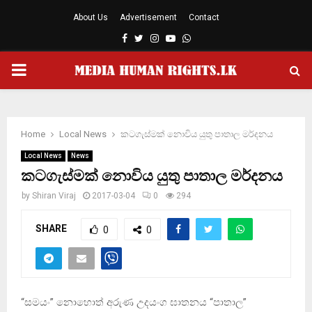
About Us
Advertisement
Contact
Facebook
Twitter
Instagram
Youtube
Whatsapp
PRIMARY
MENU
Home
Local News
කටගැස්මක් නොවිය යුතු පාතාල මර්දනය
Local News
News
කටගැස්මක් නොවිය යුතු පාතාල මර්දනය
by
Shiran Viraj
2017-03-04
0
294
SHARE
0
0
“සමයං” නොහොත් අරුණ උදයංග ඝාතනය “පාතාල”