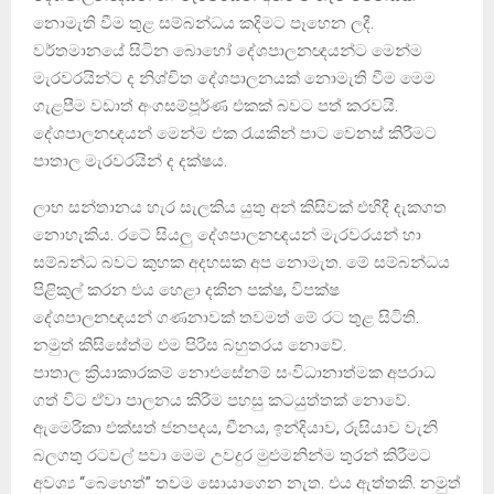
නොමැති වීම තුළ සම්බන්ධය කදිමට පෑහෙන ලදී.
වර්තමානයේ සිටින බොහෝ දේශපාලනඥයන්ට මෙන්ම
මැරවරයින්ට ද නිශ්චිත දේශපාලනයක් නොමැති වීම මෙම
ගැළපීම වඩාත් අංගසම්පූර්ණ එකක් බවට පත් කරවයි.
දේශපාලනඥයන් මෙන්ම එක රැයකින් පාට වෙනස් කිරීමට
පාතාල මැරවරයින් ද දක්ෂය.
ලාභ සන්තානය හැර සැලකිය යුතු අන් කිසිවක් එහිදී දැකගත
නොහැකිය. රටේ සියලු දේශපාලනඥයන් මැරවරයන් හා
සම්බන්ධ බවට කුහක අදහසක අප නොමැත. මේ සම්බන්ධය
පිළිකුල් කරන එය හෙළා දකින පක්ෂ, විපක්ෂ
දේශපාලනඥයන් ගණනාවක් තවමත් මේ රට තුළ සිටිති.
නමුත් කිසිසේත්ම එම පිරිස බහුතරය නොවේ.
පාතාල ක්‍රියාකාරකම් නොඑසේනම් සංවිධානාත්මක අපරාධ
ගත් විට ඒවා පාලනය කිරීම පහසු කටයුත්තක් නොවේ.
ඇමෙරිකා එක්සත් ජනපදය, චීනය, ඉන්දියාව, රුසියාව වැනි
බලගතු රටවල් පවා මෙම උවදුර මුළුමනින්ම තුරන් කිරීමට
අවශ්‍ය “බෙහෙත්” තවම සොයාගෙන නැත. එය ඇත්තකි. නමුත්