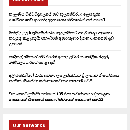
f
A
o
කැලණිය විශ්වවිද්‍යාලයේ නව කුලපතිවරයා ලෙස පූජ්‍ය
r
R
නාරම්පනාවේ ආනන්ද අනුනායක හිමිපාණන් පත් කෙරේ
:
C
මත්ද්‍රව්‍ය උදුරා දැමීමේ ජාතික සැලැස්මකට අනුව සියලු ආයතන
කටයුතු කළ යුතුයි: ජනාධිපති අනුර කුමාර දිසානායකගෙන් දැඩි
H
උපදෙස්
කාදිනල් හිමිපාණන්ට එරෙහි අසත්‍ය ප්‍රචාර කතෝලික රදගුරු
මණ්ඩලය තරයේ හෙළා දකී
අලි ඛමේනිගේ රාජ්‍ය අවමංගල්‍ය උත්සවයට ශ්‍රී ලංකාව නියෝජනය
කරමින් නියෝජ්‍ය කථානායකවරයා සහභාගි වෙයි
චීන කොමියුනිස්ට් පක්ෂයේ 105 වන සංවත්සරය දේශපාලන
නායකයන් රැසකගේ සහභාගිත්වයෙන් කොළඹදී සමරයි
Our Networks