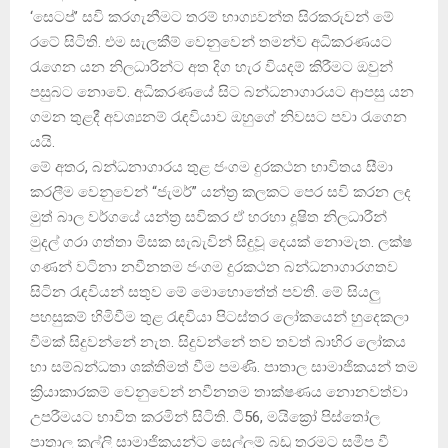
‘සෙටප්’ සවි කරගැනීමට තරම් භාග්‍යවන්ත සිරකරුවන් මේ
රටේ සිටිති. එම සැලකීම් වෙනුවෙන් තමන්ව අධිකරණයට
රැගෙන යන නිලධාරින්ට අත දිග හැර වියදම් කිරීමට ඔවුන්
පසුබට නොවේ. අධිකරණයේ සිට බන්ධනාගාරයට ආපසු යන
ගමන තුළදී අවශ්‍යනම් රැඳවියාව ඔහුගේ නිවසට පවා රැගෙන
යයි.
මේ අතර, බන්ධනාගාරය තුළ ජංගම දුරකථන භාවිතය සීමා
කරලීම වෙනුවෙන් “ජැමර්” යන්ත්‍ර කලකට පෙර සවි කරන ලද
මුත් බාල වර්ගයේ යන්ත්‍ර සවිකර ඒ හරහා දූෂිත නිලධාරීන්
මුදල් ගරා ගත්තා මිසක සැබැවින් සිදුවූ දෙයක් නොමැත. ලක්ෂ
ගණන් වටිනා නවීනතම ජංගම දුරකථන බන්ධනාගාරගතව
සිටින රැඳවියන් සතුව මේ මොහොතේත් පවතී. මේ සියලු
පහසුකම් හිමිවීම තුළ රැඳවියා පිටස්තර ලෝකයෙන් හුදෙකලා
වීමක් සිදුවන්නේ නැත. සිදුවන්නේ තව තවත් බාහිර ලෝකය
හා සම්බන්ධතා ශක්තිමත් වීම පමණි. පාතාල සාමාජිකයන් තම
ක්‍රියාකාරකම් වෙනුවෙන් නවීනතම තාක්ෂණය නොනවත්වා
උපරීමයට භාවිත කරමින් සිටිති. ටී56, මයික්‍රෝ පිස්තෝල
පාතාල කල්ලි සාමාජිකයන්ට සෙල්ලම් බඩු තරමට සමීප වී