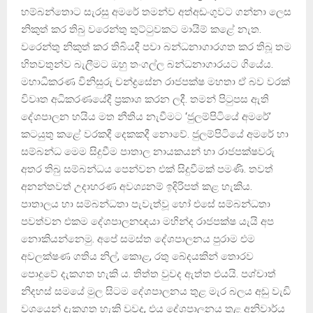
හම්බන්තොට සැරසු අමරේ තමන්ව අත්අඩංගුවට ගන්නා ලෙස
නිකුත් කර තිබු වරෙන්තු තුට්ටුවකට මායිම් කළේ නැත.
වරෙන්තු නිකුත් කර තිබියදී පවා බන්ධනාගාරගත කර තිබූ තම
හිතවතුන්ව බැලීමට ඔහු තංගල්ල බන්ධනාගාරයට ගියේය.
මහාධිකරණ විනිසුරු චන්ද්‍රසේන රාජපක්ෂ මහතා ඒ බව වරක්
විවෘත අධිකරණයේදී ප්‍රකාශ කරන ලදී. තමන් පිටුපස ඇති
දේශපාලන හයිය මත නීතිය නැවීමට ‘ජුලම්පිටියේ අමරේ’
කටයුතු කළේ වරකදී දෙකකදී නොවේ. ජුලම්පිටියේ අමරේ හා
සම්බන්ධ මෙම සිදුවීම පාතාල නායකයන් හා රාජපක්ෂවරු
අතර තිබු සම්බන්ධය පෙන්වන එක් සිදුවීමක් පමණි. තවත්
අනන්තවත් උදාහරණ අවශ්‍යනම් ඉදිරිපත් කළ හැකිය.
පාතාලය හා සම්බන්ධතා පැවැත්වූ හෝ එසේ සම්බන්ධතා
පවත්වන එකම දේශපාලනඥයා මහින්ද රාජපක්ෂ යැයි අප
නොකියන්නෙමු. අපේ සමස්ත දේශපාලනය පුරාම එම
අවලක්ෂණ ගතිය නිල්, කොළ, රතු බේදයකින් තොරව
පොදුවේ දැකගත හැකි ය. තිත්ත වුවද ඇත්ත එයයි. පශ්චාත්
නිදහස් සමයේ මුල සිටම දේශපාලනය තුළ මැර බලය අඩු වැඩි
වශයෙන් දැකගත හැකි වුවද, එය දේශපාලනය තුළ අනිවාර්ය