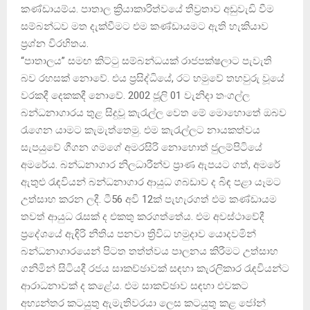
කණ්ඩායම්ය. පාතාල ක්‍රියාකාරිත්වයේ තීව්‍රතාව අඩුවැඩි වීම
සම්බන්ධව මත දැක්වීමට එම කණ්ඩායමට ඇති හැකියාව
ප්‍රශ්න විරහිතය.
“පාතාලය” සමඟ කිට්ටු සම්බන්ධයක් රාජපක්ෂලාට පැවැති
බව රහසක් නොවේ. එය ප්‍රසිද්ධියේ, රට හමුවේ තහවුරු වූයේ
වරකදී දෙකකදී නොවේ. 2002 ජූලි 01 වැනිදා තංගල්ල
බන්ධනාගාරය තුළ සිදුවූ කැරැල්ල වෙත මේ මොහොතේ ඔබව
රැගෙන යාමට කැමැත්තෙමු. එම කැරැල්ලට නායකත්වය
සැපයුවේ ගීගන ගමගේ අමරසිරි නොහොත් ජුලම්පිටියේ
අමරේය. බන්ධනාගාර නිලධාරීන්ව ප්‍රාණ ඇපයට ගත්, අමරේ
ඇතුළු රැඳවියන් බන්ධනාගාර ආයුධ ගබඩාව ද බිඳ පළා යෑමට
උත්සාහ කරන ලදී. ටී56 අවි 12ක් පැහැරගත් එම කණ්ඩායම
තවත් ආයුධ රැසක් ද එකතු කරගත්තේය. එම අවස්ථාවේදී
ප්‍රදේශයේ ඇඳිරි නීතිය පනවා ත්‍රිවිධ හමුදාව යොදවමින්
බන්ධනාගාරයෙන් පිටත තත්ත්වය පාලනය කිරීමට උත්සාහ
ගනිමින් සිටියදී රජය සාකච්ඡාවක් සඳහා කැරලිකාර රැඳවියන්ට
ආරාධනාවක් ද කළේය. එම සාකච්ඡාව සඳහා එවකට
අභ්‍යන්තර කටයුතු ඇමැතිවරයා ලෙස කටයුතු කළ ජෝන්