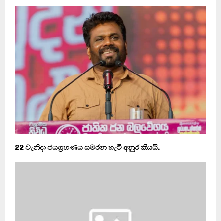
22 වැනිදා ජයග‍්‍රහණය සමරන හැටි අනුර කියයි.