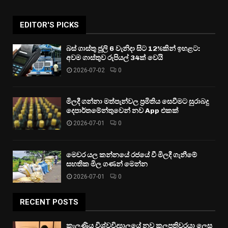
EDITOR'S PICKS
බස් ගාස්තු ජූලි 6 වැනිදා සිට 12%කින් ඉහළට:
අවම ගාස්තුව රුපියල් 34ක් වෙයි
2026-07-02
0
මිලදී ගන්නා මත්පැන්වල ප්‍රමිතිය සෙවීමට සුරාබදු
දෙපාර්තමේන්තුවෙන් නව App එකක්
2026-07-01
0
මෙවර යල කන්නයේ රජයේ වී මිලදී ගැනීමේ
සහතික මිල ගණන් මෙන්න
2026-07-01
0
RECENT POSTS
කැලණිය විශ්වවිද්‍යාලයේ නව කුලපතිවරයා ලෙස