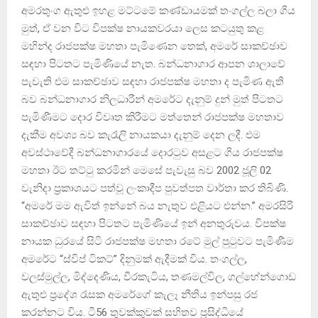
අමරතුංග ඇතුළු ඉහළ මට්ටමේ කණ්ඩායමක් තංගල්ල බලා ගිය
මුත්, ඒ වන විට විපක්ෂ නායකවරයා ලෙස කටයුතු කළ
මහින්ද රාජපක්ෂ මහතා පැමිණෙන තෙක්, අමරේ සාකච්ඡාව
සඳහා පිටතට පැමිණියේ නැත. බන්ධනාගාර ආපන ශාලාවේ
පැවැති එම සාකච්ඡාව සඳහා රාජපක්ෂ මහතා ද පැමිණ ඇති
බව බන්ධනාගාර නිලධාරීන් අමරේට දැනුම් දුන් මුත් පිටතට
පැමිණීමට දොර විවෘත කිරීමට මත්තෙන් රාජපක්ෂ මහතාව
දැකීම අවශ්‍ය බව කැරැලි නායකයා දැනුම් දෙන ලදී. එම
අවස්ථාවේදී බන්ධනාගාරයේ දොරටුව අසළට ගිය රාජපක්ෂ
මහතා ඊට තට්ටු කරමින් මෙසේ පැවැසු බව 2002 ජූලි 02
වැනිදා ප්‍රකාශයට පත්වූ ලංකාදීප පුවත්පත වාර්තා කර තිබිණි.
“අමරේ මම ඇවිත් ඉන්නේ බය නැතුව එළියට එන්න.” අමරසිරි
සාකච්ඡාව සඳහා පිටතට පැමිණියේ ඉන් අනතුරුවය. විපක්ෂ
නායක ධුරයේ සිටි රාජපක්ෂ මහතා රටේ මුල් පුටුවට පැමිණීම
අමරේට “ස්විප් ටිකට්” දිනුමක් ඇදීමක් විය. තංගල්ල,
වලස්මුල්ල, මිද්දෙණිය, වීරකැටිය, තණමල්විල, ගල්හේන්ගොඩ
ඇතුළු ප්‍රදේශ රැසක අමරේගේ කැලෑ නීතිය ඉන්පසු රජ
කරන්නට විය. ටී56 තුවක්කුවක් සහිතව ප්‍රසිද්ධියේ