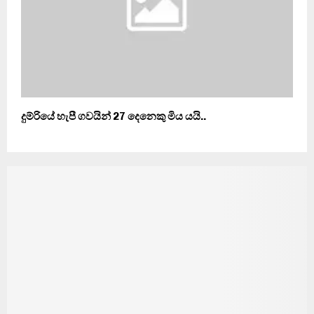
දුම්රියේ හැපී ගවයින් 27 දෙනෙකු මිය යයි..