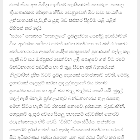
එසේ කියා අත පිහිදා ගැනීමේ හැකියාවක් නොමැත. පාතාල
ක්‍රියාකාරකම් මර්දනය කිරිම වෙනුවෙන් මීට වඩා සාධනීය
උත්සාහයක් පැවැතිය යුතු බව කළුතර සිදුවීම යළි යළිත්
සිහිපත් කර දෙයි.
“සමයං” ඝාතනය “පාතාලයේ” ප්‍රබලත්වය පෙන්වූ අවස්ථාවක්
විය. ආරක්ෂා සහිතව ගමන් කරන බන්ධනාගාර බස් රථයකට
බන්ධනාගාරය ආසන්නයේදීම පහසුවෙන් ප්‍රහාරයක් එල්ල කළ
හැකි බව එය ඔප්පුකර පෙන්වන ලදී. පොදුවේ ගත් විට රටේ
බන්ධනාගාර පද්ධතිය හා ඒ තුළ සිටින අති බහුතරයක්
නිලධාරීන් දූෂිත බවට ප්‍රබල අදහසක් සමාජගතව පවතී. මෙබඳු
ප්‍රහාරයක් සැලසුම් කරන ලද පුද්ගලයන් එය මනාව
ප්‍රයෝජනයට ගෙන ඇති බව බැලු බැල්මට පෙනී යයි. මුදල්,
හදල් ඇති ඕනෑම පුද්ගලයකුට බන්ධනාගාරය තුළ රජෙකු
මෙන් සිටිය හැකි බව රහසක් නොවේ. දුරකථන, රූපවාහිනී,
පහසුකම් ඇතුළු අවශ්‍ය සියලු පහසුකම් අඩුවකින් තොරව
එවැන්නෙකුට හිමි වෙයි. “විසිට්” එක ස්ථිරය. තත්ත්වය
කෙතරම් දුරක් ගමන් කර ඇත්ද කියතොත් බන්ධනාගාරයේ
සිට අධිකරණය දක්වා රැගෙන යන බස් රථය ටින්ට් කර එහි