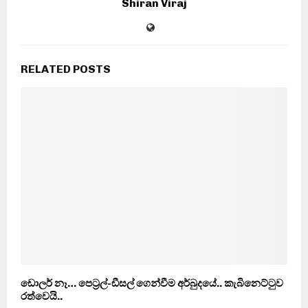
Shiran Viraj
RELATED POSTS
ඩොලර් නෑ… පෙට‍්‍රල්-ඩීසල් ගෙන්වීම අර්බුදයේ.. කැබිනෙට්ටුව
රත්වෙයි..