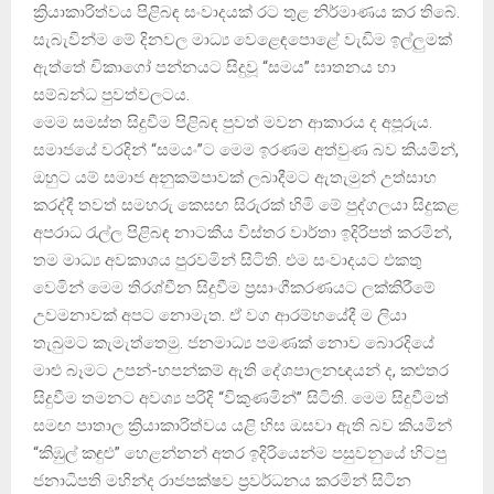
ක්‍රියාකාරිත්වය පිළිබඳ සංවාදයක් රට තුළ නිර්මාණය කර තිබේ.
සැබැවින්ම මේ දිනවල මාධ්‍ය වෙළෙඳපොළේ වැඩිම ඉල්ලුමක්
ඇත්තේ චිකාගෝ පන්නයට සිදුවූ “සමය” ඝාතනය හා
සම්බන්ධ පුවත්වලටය.
මෙම සමස්ත සිදුවීම පිළිබඳ පුවත් මවන ආකාරය ද අපූරුය.
සමාජයේ වරදින් “සමයං”ට මෙම ඉරණම අත්වුණ බව කියමින්,
ඔහුට යම් සමාජ අනුකම්පාවක් ලබාදීමට ඇතැමුන් උත්සාහ
කරද්දී තවත් සමහරු කෙසඟ සිරුරක් හිමි මේ පුද්ගලයා සිදුකළ
අපරාධ රැල්ල පිළිබඳ නාටකීය විස්තර වාර්තා ඉදිරිපත් කරමින්,
තම මාධ්‍ය අවකාශය පුරවමින් සිටිති. එම සංවාදයට එකතු
වෙමින් මෙම තිරශ්චීන සිදුවීම ප්‍රසාංගීකරණයට ලක්කිරීමේ
උවමනාවක් අපට නොමැත. ඒ වග ආරම්භයේදී ම ලියා
තැබුමට කැමැත්තෙමු. ජනමාධ්‍ය පමණක් නොව බොරදියේ
මාළු බෑමට උපන්-හපන්කම් ඇති දේශපාලනඥයන් ද, කළුතර
සිදුවීම තමනට අවශ්‍ය පරිදි “විකුණමින්” සිටිති. මෙම සිදුවීමත්
සමඟ පාතාල ක්‍රියාකාරිත්වය යළි හිස ඔසවා ඇති බව කියමින්
“කිඹුල් කඳුළු” හෙළන්නන් අතර ඉදිරියෙන්ම පසුවනුයේ හිටපු
ජනාධිපති මහින්ද රාජපක්ෂව ප්‍රවර්ධනය කරමින් සිටින