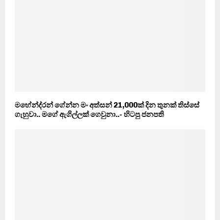
මහේන්ද‍්‍රන් ගේන්න මං අත්සන් 21,000ක් දින තුනක් තිස්සේ
ගැහුවා.. මගේ ඇගිල්ලක් ගෙවුනා..- හිටපු ජනපති