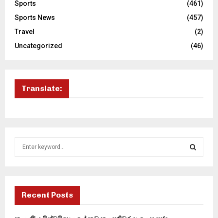
Sports
(461)
Sports News
(457)
Travel
(2)
Uncategorized
(46)
Translate:
S
e
a
S
r
c
E
h
Recent Posts
f
A
o