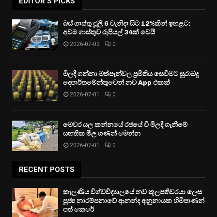
EDITOR'S PICKS
බස් ගාස්තු ජූලි 6 වැනිදා සිට 12%කින් ඉහළට:
අවම ගාස්තුව රුපියල් 34ක් වෙයි
2026-07-02
0
මිලදී ගන්නා මත්පැන්වල ප්‍රමිතිය සෙවීමට සුරාබදු
දෙපාර්තමේන්තුවෙන් නව App එකක්
2026-07-01
0
මෙවර යල කන්නයේ රජයේ වී මිලදී ගැනීමේ
සහතික මිල ගණන් මෙන්න
2026-07-01
0
RECENT POSTS
කැලණිය විශ්වවිද්‍යාලයේ නව කුලපතිවරයා ලෙස
පූජ්‍ය නාරම්පනාවේ ආනන්ද අනුනායක හිමිපාණන්
පත් කෙරේ