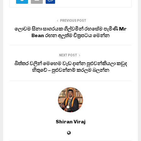
PREVIOUS POST
ලොවම සිනා සාගරයක ගිල්වමින් රහසේම පැමිණි Mr
Bean රඟන අලුත්ම චිත්‍රපටය මෙන්න
NEXT POST
බිත්තර වලින් මෙහෙම වැඩ දාන්න පුළුවන්කියලා කවුද
හිතුවේ – පුළුවන්නම් කරලම බලන්න
Shiran Viraj