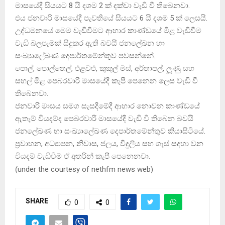
මාසයේදී සියයට 8 යි දශම 2 ක් දක්වා වැඩි වී තිබෙනවා.
එය ජනවාරි මාසයේදී පැවතියේ සියයට 6 යි දශම 5 ක් ලෙසයි.
උද්ධමනයේ මෙම වැඩිවීමට ආහාර කාණ්ඩයේ මිළ වැඩිවීම
වැඩි බලපෑමක් සිදුකර ඇති බවයි ජනලේඛන හා
සංඛ්‍යාලේඛණ දෙපාර්තමේන්තුව පවසන්නේ.
පොල්, පොල්තෙල්, එළවළු, කුකුල් මස්, අර්තාපල්, ලූණු සහ
සහල් මිළ පෙබරවාරි මාසයේදී කැපී පෙනෙන ලෙස වැඩි වී
තිබෙනවා.
ජනවාරි මාසය සමග සැසදීමේදී ආහාර නොවන කාණ්ඩයේ
ඇතැම් වියදම්ද පෙබරවාරි මාසයේදී වැඩි වී තිබෙන බවයි
ජනලේඛණ හා සංඛ්‍යාලේඛණ දෙපාර්තමේන්තුව කියාසිටියේ.
ප‍්‍රවාහන, අධ්‍යාපන, නිවාස, ජලය, විදුලිය සහ ගෑස් සදහා වන
වියදම් වැඩිවීම ඒ අතරින් කැපී පෙනෙනවා.
(
under the courtesy of nethfm news web
)
SHARE
0
0