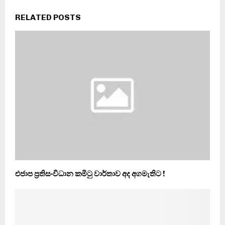
RELATED POSTS
එජාප ප්‍රතිසංවිධාන කමිටු වාර්තාව අද අගමැතිට !