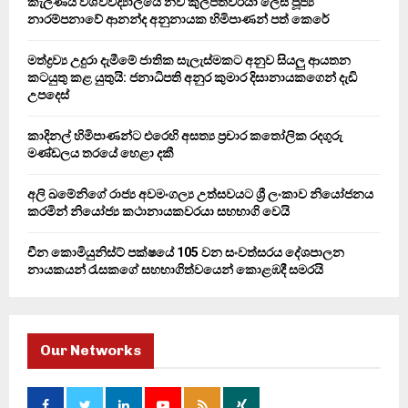
කැලණිය විශ්වවිද්‍යාලයේ නව කුලපතිවරයා ලෙස පූජ්‍ය
r
R
නාරම්පනාවේ ආනන්ද අනුනායක හිමිපාණන් පත් කෙරේ
:
C
මත්ද්‍රව්‍ය උදුරා දැමීමේ ජාතික සැලැස්මකට අනුව සියලු ආයතන
කටයුතු කළ යුතුයි: ජනාධිපති අනුර කුමාර දිසානායකගෙන් දැඩි
H
උපදෙස්
කාදිනල් හිමිපාණන්ට එරෙහි අසත්‍ය ප්‍රචාර කතෝලික රදගුරු
මණ්ඩලය තරයේ හෙළා දකී
අලි ඛමේනිගේ රාජ්‍ය අවමංගල්‍ය උත්සවයට ශ්‍රී ලංකාව නියෝජනය
කරමින් නියෝජ්‍ය කථානායකවරයා සහභාගි වෙයි
චීන කොමියුනිස්ට් පක්ෂයේ 105 වන සංවත්සරය දේශපාලන
නායකයන් රැසකගේ සහභාගිත්වයෙන් කොළඹදී සමරයි
Our Networks