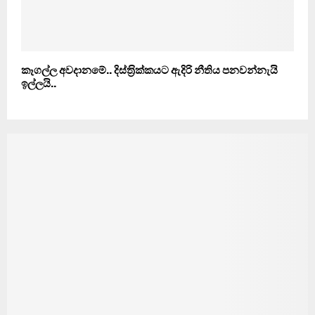
කෑගල්ල අවදානමේ.. දිස්ත‍්‍රික්කයට ඇදිරි නීතිය පනවන්නැයි
ඉල්ලයි..