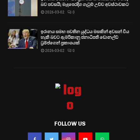
බව පවසයි; මැදපෙරදිග ගැටුම් උච්ච අවස්ථාවකට
2026-03-02
0
ඉරානය සමඟ පවතින යුද්ධය මසකින් අවසන් විය
හැකි බවට ඇමරිකානු ජනාධිපති ඩොනල්ඩ්
ට්‍රම්ප්ගෙන් ප්‍රකාශයක්
2026-03-02
0
FOLLOW US