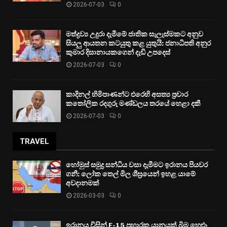
2026-07-03
0
මත්ද්‍රව්‍ය උදුරා දැමීමේ ජාතික සැලැස්මකට අනුව
සියලු ආයතන කටයුතු කළ යුතුයි: ජනාධිපති අනුර
කුමාර දිසානායකගෙන් දැඩි උපදෙස්
2026-07-03
0
කාදිනල් හිමිපාණන්ට එරෙහි අසත්‍ය ප්‍රචාර
කතෝලික රදගුරු මණ්ඩලය තරයේ හෙළා දකී
2026-07-03
0
TRAVEL
හෝමුස් සමුද්‍ර සන්ධිය වසා දැමීමට ඉරානය පියවර
ගනී: ලෝක තෙල් මිල ශීඝ්‍රයෙන් ඉහළ යාමේ
අවදානමක්
2026-03-03
0
ඉරානය විසින් F-15 ප්‍රහාරක යානයක් බිම හෙළූ