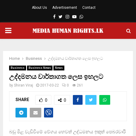
About Us
Advertisement
Contact
Facebook
Twitter
Instagram
Youtube
Whatsapp
PRIMARY
MENU
Home
Business
උද්දමනය වාර්තාගත ලෙස ඉහලට
Business
Business News
News
උද්දමනය වාර්තාගත ලෙස ඉහලට
by
Shiran Viraj
2017-03-22
0
261
SHARE
0
0
බඩු මිළ වැඩිවීමේ වේගය හෙවත් උද්ධමනය ඉකුත් පෙබරවාරි