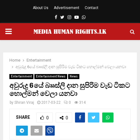
About Us
Advertisement
Contact
Facebook
Twitter
Instagram
Youtube
Whatsapp
PRIMARY
MENU
Home
Entertainment
අවුරුදු 6යේ බෲස්ලි දාන සුපිරිම වැඩ ටිකට හොල්මන් වෙලා යනවා
Entertainment
Entertainment News
News
අවුරුදු 6යේ බෲස්ලි දාන සුපිරිම වැඩ ටිකට
හොල්මන් වෙලා යනවා
by
Shiran Viraj
2017-03-22
0
314
SHARE
0
0