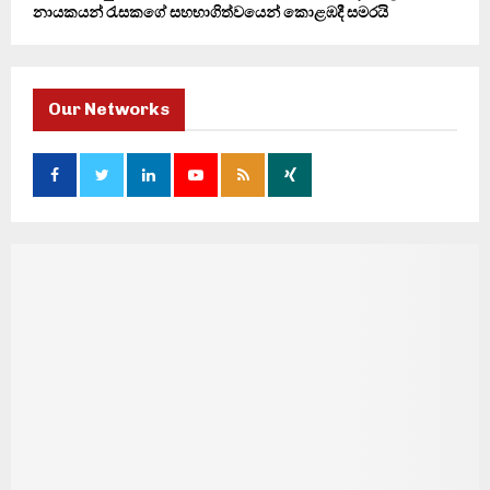
නායකයන් රැසකගේ සහභාගිත්වයෙන් කොළඹදී සමරයි
Our Networks