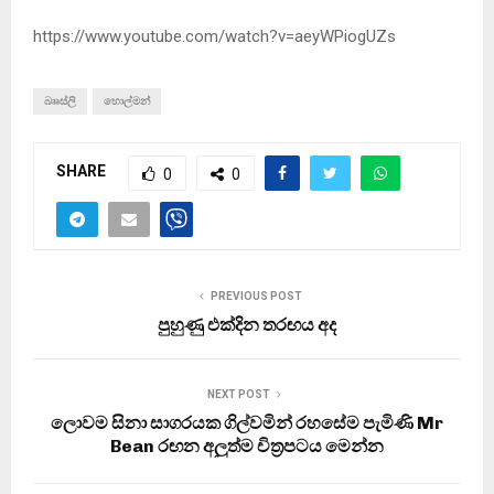
https://www.youtube.com/watch?v=aeyWPiogUZs
බෲස්ලි
හොල්මන්
SHARE
0
0
PREVIOUS POST
පුහුණු එක්දින තරඟය අද
NEXT POST
ලොවම සිනා සාගරයක ගිල්වමින් රහසේම පැමිණි Mr
Bean රඟන අලුත්ම චිත්‍රපටය මෙන්න