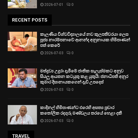
2026-07-01
0
RECENT POSTS
කැලණිය විශ්වවිද්‍යාලයේ නව කුලපතිවරයා ලෙස
පූජ්‍ය නාරම්පනාවේ ආනන්ද අනුනායක හිමිපාණන්
පත් කෙරේ
2026-07-03
0
මත්ද්‍රව්‍ය උදුරා දැමීමේ ජාතික සැලැස්මකට අනුව
සියලු ආයතන කටයුතු කළ යුතුයි: ජනාධිපති අනුර
කුමාර දිසානායකගෙන් දැඩි උපදෙස්
2026-07-03
0
කාදිනල් හිමිපාණන්ට එරෙහි අසත්‍ය ප්‍රචාර
කතෝලික රදගුරු මණ්ඩලය තරයේ හෙළා දකී
2026-07-03
0
TRAVEL