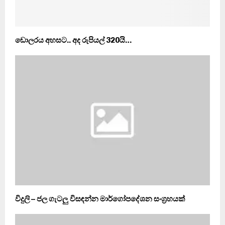
ඩොලරය අහසට.. අද රුපියල් 320යි…
විදුලි – ජල ගැටලු විසඳන්න මාර්ගෝපදේශන සංග්‍රහයක්