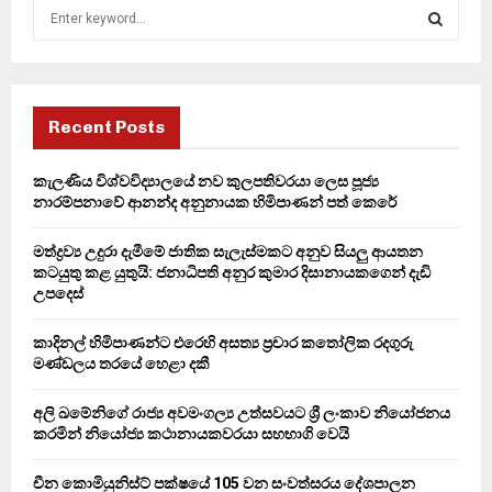
S
e
a
S
r
c
E
h
Recent Posts
f
A
o
කැලණිය විශ්වවිද්‍යාලයේ නව කුලපතිවරයා ලෙස පූජ්‍ය
r
R
නාරම්පනාවේ ආනන්ද අනුනායක හිමිපාණන් පත් කෙරේ
:
C
මත්ද්‍රව්‍ය උදුරා දැමීමේ ජාතික සැලැස්මකට අනුව සියලු ආයතන
කටයුතු කළ යුතුයි: ජනාධිපති අනුර කුමාර දිසානායකගෙන් දැඩි
H
උපදෙස්
කාදිනල් හිමිපාණන්ට එරෙහි අසත්‍ය ප්‍රචාර කතෝලික රදගුරු
මණ්ඩලය තරයේ හෙළා දකී
අලි ඛමේනිගේ රාජ්‍ය අවමංගල්‍ය උත්සවයට ශ්‍රී ලංකාව නියෝජනය
කරමින් නියෝජ්‍ය කථානායකවරයා සහභාගි වෙයි
චීන කොමියුනිස්ට් පක්ෂයේ 105 වන සංවත්සරය දේශපාලන