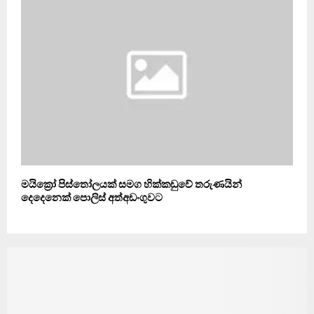
මයික්‍රෝ පිස්තෝලයක් සමග හික්කඩුවේ තරුණයින්
දෙදෙනෙක් පොලිස් අත්අඩංගුවට