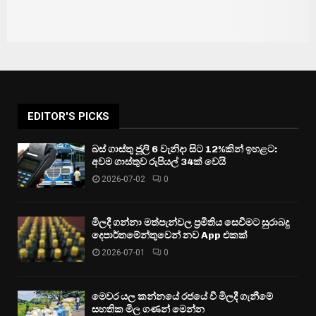
EDITOR'S PICKS
බස් ගාස්තු ජූලි 6 වැනිදා සිට 12%කින් ඉහළට:
අවම ගාස්තුව රුපියල් 34ක් වෙයි
2026-07-02
0
මිලදී ගන්නා මත්පැන්වල ප්‍රමිතිය සෙවීමට සුරාබදු
දෙපාර්තමේන්තුවෙන් නව App එකක්
2026-07-01
0
මෙවර යල කන්නයේ රජයේ වී මිලදී ගැනීමේ
සහතික මිල ගණන් මෙන්න