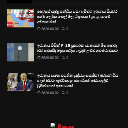
හෝමුස් සමුද්‍ර සන්ධිය වසා දැමීමට ඉරානය පියවර
ගනී: ලෝක තෙල් මිල ශීඝ්‍රයෙන් ඉහළ යාමේ
අවදානමක්
2026-03-03
0
ඉරානය විසින් F-15 ප්‍රහාරක යානයක් බිම හෙළූ
බව පවසයි; මැදපෙරදිග ගැටුම් උච්ච අවස්ථාවකට
2026-03-02
0
ඉරානය සමඟ පවතින යුද්ධය මසකින් අවසන් විය
හැකි බවට ඇමරිකානු ජනාධිපති ඩොනල්ඩ්
ට්‍රම්ප්ගෙන් ප්‍රකාශයක්
2026-03-02
0