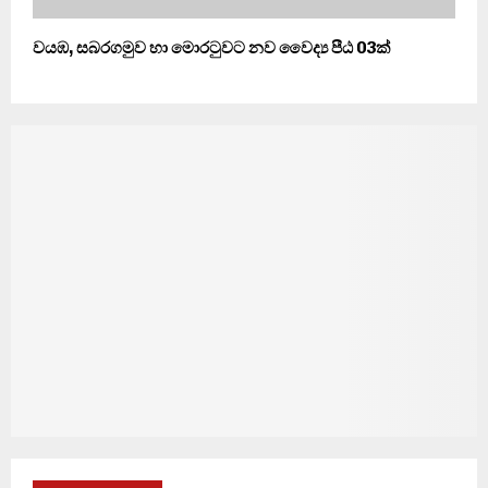
වයඹ, සබරගමුව හා මොරටුවට නව වෛද්‍ය පීඨ 03ක්