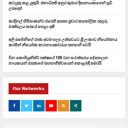
කටයුතු කළ යුතුයි: ජනාධිපති අනුර කුමාර දිසානායකගෙන් දැඩි
H
උපදෙස්
කාදිනල් හිමිපාණන්ට එරෙහි අසත්‍ය ප්‍රචාර කතෝලික රදගුරු
මණ්ඩලය තරයේ හෙළා දකී
අලි ඛමේනිගේ රාජ්‍ය අවමංගල්‍ය උත්සවයට ශ්‍රී ලංකාව නියෝජනය
කරමින් නියෝජ්‍ය කථානායකවරයා සහභාගි වෙයි
චීන කොමියුනිස්ට් පක්ෂයේ 105 වන සංවත්සරය දේශපාලන
නායකයන් රැසකගේ සහභාගිත්වයෙන් කොළඹදී සමරයි
Our Networks