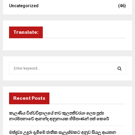
Uncategorized
(46)
Translate:
S
e
a
S
r
c
E
h
Recent Posts
f
A
o
කැලණිය විශ්වවිද්‍යාලයේ නව කුලපතිවරයා ලෙස පූජ්‍ය
r
R
නාරම්පනාවේ ආනන්ද අනුනායක හිමිපාණන් පත් කෙරේ
:
C
මත්ද්‍රව්‍ය උදුරා දැමීමේ ජාතික සැලැස්මකට අනුව සියලු ආයතන