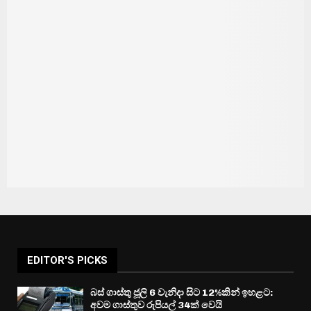
EDITOR'S PICKS
බස් ගාස්තු ජූලි 6 වැනිදා සිට 12%කින් ඉහළට:
අවම ගාස්තුව රුපියල් 34ක් වෙයි