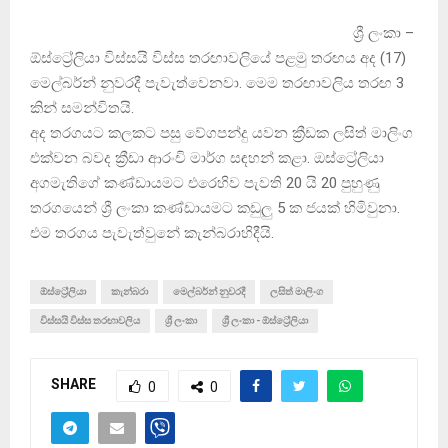
ශ්‍රී ලංකා –
ඕස්ට්‍රේලියා විස්සයි විස්ස තරඟාවලියේ පළමු තරඟය අද (17)
මෙල්බර්න් නුවරදී පැවැත්වෙනවා. මෙම තරඟාවලිය තරඟ 3
කින් සමන්විතයි.
අද තරගයට කලකට පසු වේගපන්දු යවන ක්‍රීඩක ලසිත් මාලිංග
එක්වන බවද ක්‍රීඩා ආරංචි මාර්ග සඳහන් කළා. ඔස්ට්‍රේලියා
අගමැතිගේ කණ්ඩායමට එරෙහිව පැවති 20 යි 20 පුහුණු
තරගයෙන් ශ්‍රී ලංකා කණ්ඩායමට කඩුලු 5 ක ජයක් හිමිවුනා.
එම තරගය පැවැත්වුනේ කැන්බරාහිදීයි.
ඕස්ට්‍රේලියා
කැන්බරා
මෙල්බර්න් නුවරදී
ලසිත් මාලිංග
විස්සයි විස්ස තරඟාවලිය
ශ්‍රී ලංකා
ශ්‍රී ලංකා - ඕස්ට්‍රේලියා
SHARE
0
0