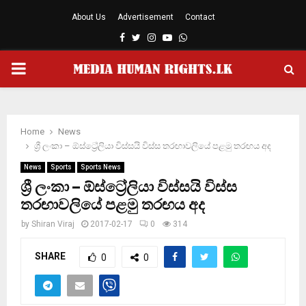
About Us
Advertisement
Contact
Facebook
Twitter
Instagram
Youtube
Whatsapp
PRIMARY
MENU
Home
News
ශ්‍රී ලංකා – ඕස්ට්‍රේලියා විස්සයි විස්ස තරඟාවලියේ පළමු තරඟය අද
News
Sports
Sports News
ශ්‍රී ලංකා – ඕස්ට්‍රේලියා විස්සයි විස්ස
තරඟාවලියේ පළමු තරඟය අද
by
Shiran Viraj
2017-02-17
0
314
SHARE
0
0