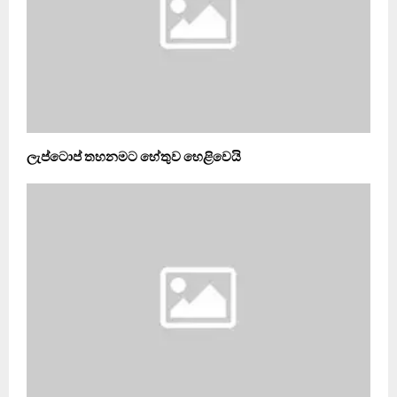
ලැප්ටොප් තහනමට හේතුව හෙළිවෙයි