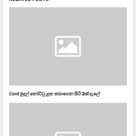
ව්‍යාජ මුදල් නෝට්ටු ළඟ තබාගෙන සිටි 2ක් දැලේ