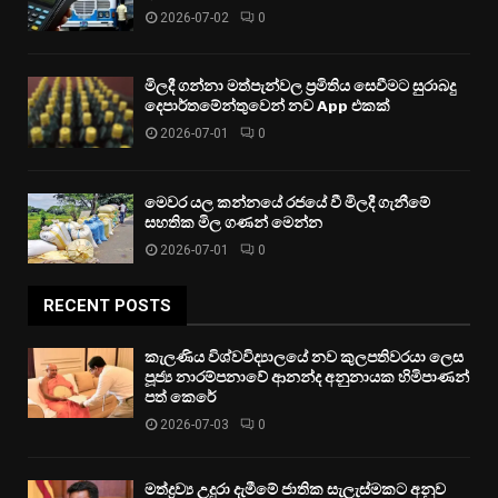
2026-07-02
0
මිලදී ගන්නා මත්පැන්වල ප්‍රමිතිය සෙවීමට සුරාබදු
දෙපාර්තමේන්තුවෙන් නව App එකක්
2026-07-01
0
මෙවර යල කන්නයේ රජයේ වී මිලදී ගැනීමේ
සහතික මිල ගණන් මෙන්න
2026-07-01
0
RECENT POSTS
කැලණිය විශ්වවිද්‍යාලයේ නව කුලපතිවරයා ලෙස
පූජ්‍ය නාරම්පනාවේ ආනන්ද අනුනායක හිමිපාණන්
පත් කෙරේ
2026-07-03
0
මත්ද්‍රව්‍ය උදුරා දැමීමේ ජාතික සැලැස්මකට අනුව