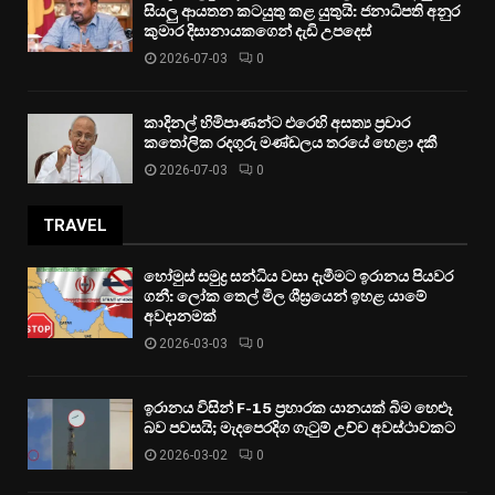
සියලු ආයතන කටයුතු කළ යුතුයි: ජනාධිපති අනුර
කුමාර දිසානායකගෙන් දැඩි උපදෙස්
2026-07-03
0
කාදිනල් හිමිපාණන්ට එරෙහි අසත්‍ය ප්‍රචාර
කතෝලික රදගුරු මණ්ඩලය තරයේ හෙළා දකී
2026-07-03
0
TRAVEL
හෝමුස් සමුද්‍ර සන්ධිය වසා දැමීමට ඉරානය පියවර
ගනී: ලෝක තෙල් මිල ශීඝ්‍රයෙන් ඉහළ යාමේ
අවදානමක්
2026-03-03
0
ඉරානය විසින් F-15 ප්‍රහාරක යානයක් බිම හෙළූ
බව පවසයි; මැදපෙරදිග ගැටුම් උච්ච අවස්ථාවකට
2026-03-02
0