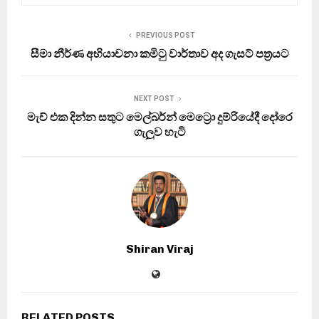
PREVIOUS POST
සීමා නීර්ණ අභියාචනා කමිටු වාර්තාව අද ගැසට් පත්‍රයට
NEXT POST
මැච් එක දින්න සතුට මෙල්බර්න් මෙට්‍රො දුම්රියේදී දෝරෙ
ගැලුව හැටි
Shiran Viraj
RELATED POSTS