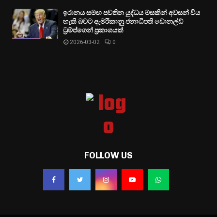
ඉරානය සමඟ පවතින යුද්ධය මසකින් අවසන් විය
හැකි බවට ඇමරිකානු ජනාධිපති ඩොනල්ඩ්
ට්‍රම්ප්ගෙන් ප්‍රකාශයක්
2026-03-02
0
FOLLOW US