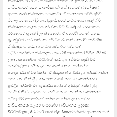
නිෂ්පාදන පමණයි අපනයනය කරන්නේ. ඉතින් අපේ ගොවි
සංවිධානයට අයත් සාමාජිකයන් තුන්aදහසම බයෝ µqඩ්
ආයතනයට නිෂ්පාදන සපයනවා. ඒ ආයතනය තමයි අපිව
විශාල වශයෙන් දිරි ගැන්වූයේ. අපේ සංවිධානය සහල් කිරි
නිෂ්පාදනය සඳහා සූදානම් වන බව බයෝµqඩ් ආයතනය
ජර්මනයට දැනුම් දීලා තිබෙනවා. ඒ අනුවයි ටොන් හතක
ඇනවුමක්‌ අපට එන්නෙ. අපි වස විසෙන් තොරව කාබනික
නිෂ්පාදනය කරන බව ජාත්‍යන්තරව දන්නවා.”
දේශීය කාබනික නිෂ්පාදන කෙරෙහි ජාත්‍යන්තර පිළිගැනීමක්‌
ලබා ගත හැකිවන මට්‌ටමක්‌ කරා ළඟා වීමට හැකි වීම
පෞද්ගලිකව රසිකලාට පමණක්‌ නොව ජාතියේ ම්
ජයග්‍රහණයක්‌ වන්නේය. ඒ ජයග්‍රහණය විජයග්‍රහණයක්‌ දක්‌වා
ඔසවා තබමින් ශ්‍රී ලංකා මාතාවගේ නාමය ජාත්‍යන්තරව
ප්‍රචලිත කිරීමේ මහඟු කාර්ය භාරයක්‌ ද ඔවුන් අතින් ඉටු
වෙමින් තිබේ. පැරබෝව සංවිධානයට පවතින ජාත්‍යන්තර
පිළිගැනීම කෙසේදයත් කාබනික නිෂ්පාදනය කරන
සංවිධානයක්‌ ලෙසට පැරබෝව සංවිධානය උදරකා
Sමිඒසබ්ඉකැ Aටරසජමකඑමරුs Assදජස්‌එසදබ ආයතනයෙන්