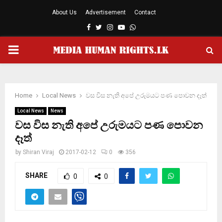
About Us
Advertisement
Contact
Facebook
Twitter
Instagram
Youtube
Whatsapp
PRIMARY
MENU
Home
Local News
වස විස නැති අපේ උරුමයට පණ පොවන දෑත්
Local News
News
වස විස නැති අපේ උරුමයට පණ පොවන
දෑත්
by
Shiran Viraj
2017-02-12
0
356
SHARE
0
0