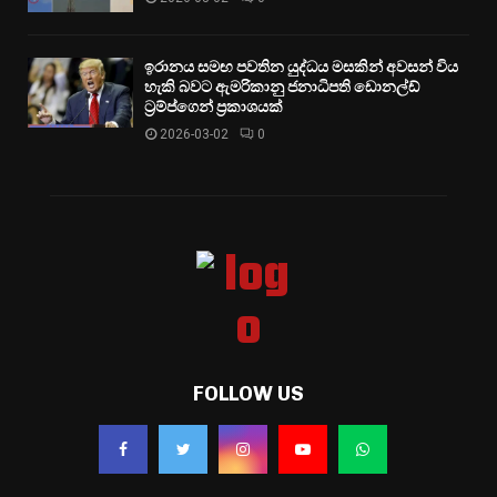
ඉරානය සමඟ පවතින යුද්ධය මසකින් අවසන් විය
හැකි බවට ඇමරිකානු ජනාධිපති ඩොනල්ඩ්
ට්‍රම්ප්ගෙන් ප්‍රකාශයක්
2026-03-02
0
FOLLOW US