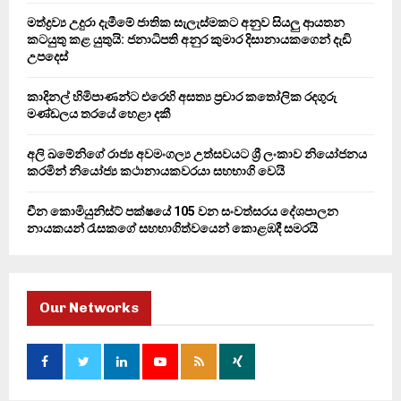
C
මත්ද්‍රව්‍ය උදුරා දැමීමේ ජාතික සැලැස්මකට අනුව සියලු ආයතන
කටයුතු කළ යුතුයි: ජනාධිපති අනුර කුමාර දිසානායකගෙන් දැඩි
H
උපදෙස්
කාදිනල් හිමිපාණන්ට එරෙහි අසත්‍ය ප්‍රචාර කතෝලික රදගුරු
මණ්ඩලය තරයේ හෙළා දකී
අලි ඛමේනිගේ රාජ්‍ය අවමංගල්‍ය උත්සවයට ශ්‍රී ලංකාව නියෝජනය
කරමින් නියෝජ්‍ය කථානායකවරයා සහභාගි වෙයි
චීන කොමියුනිස්ට් පක්ෂයේ 105 වන සංවත්සරය දේශපාලන
නායකයන් රැසකගේ සහභාගිත්වයෙන් කොළඹදී සමරයි
Our Networks