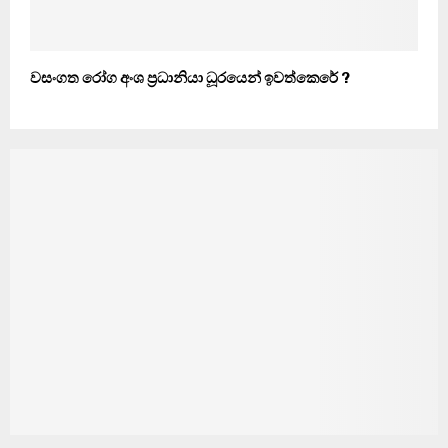
වසංගත රෝග අංශ ප්‍රධානියා ධූරයෙන් ඉවත්කෙරේ ?