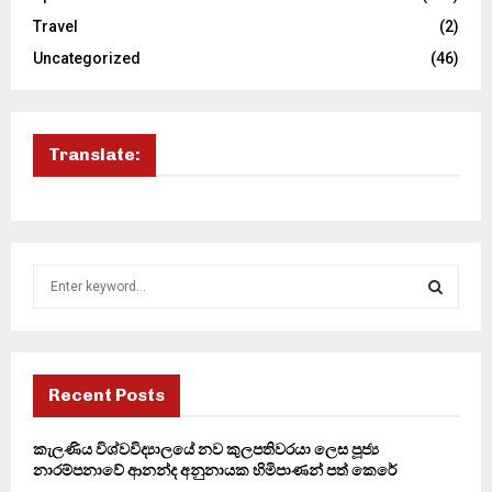
Travel
(2)
Uncategorized
(46)
Translate:
S
e
a
S
r
c
E
h
Recent Posts
f
A
o
කැලණිය විශ්වවිද්‍යාලයේ නව කුලපතිවරයා ලෙස පූජ්‍ය
r
R
නාරම්පනාවේ ආනන්ද අනුනායක හිමිපාණන් පත් කෙරේ
: