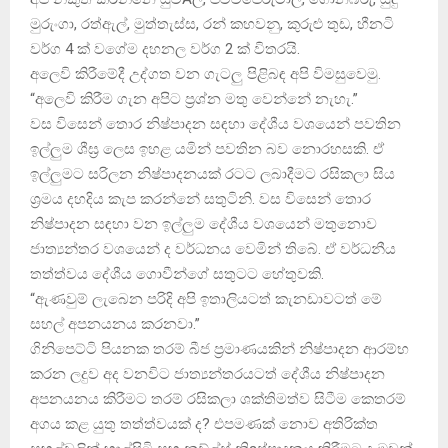
මුරුංගා, රත්ඇල්, මුත්තැස්‌ස, රන් කහවනු, කුරුළු තුඩ, හීනටි
වර්ග 4 ක්‌ වගේම දහනල වර්ග 2 ක්‌ විතරයි.
අලෙවි කිරීමේදී උද්ගත වන ගැටලු පිළිබඳ අපි විමසුවෙමු.
“අලෙවි කිරීම ගැන අපිට ප්‍රශ්න මතු වෙන්නේ නැහැ.”
වස විසෙන් තොර නිෂ්පාදන සඳහා දේශීය වශයෙන් පවතින
ඉල්ලුම ශීඝ්‍ර ලෙස ඉහළ යමින් පවතින බව නොරහසකි. ඒ
ඉල්ලුමට සරිලන නිෂ්පාදනයක්‌ රටට ලබාදීමට රසිකලා සිය
ශ්‍රමය දහදිය කැප කරන්නේ සතුටිනි. වස විසෙන් තොර
නිෂ්පාදන සඳහා වන ඉල්ලුම දේශීය වශයෙන් මතුනොව
ජාත්‍යන්තර වශයෙන් ද වර්ධනය වෙමින් තිබේ. ඒ වර්ධනීය
තත්ත්වය දේශීය ගොවීන්ගේ සතුටට හේතුවකි.
“ඇණවුම් ලැබෙන පරිදි අපි ඉතාලියටත් කැනඩාවටත් මේ
සහල් අපනයනය කරනවා.”
ගිනිපෙට්‌ටි පියනක තරම් බීජ ප්‍රමාණයකින් නිෂ්පාදන ආරම්භ
කරන ලදුව අද වනවිට ජාත්‍යන්තරයටත් දේශීය නිෂ්පාදන
අපනයනය කිරීමට තරම් රසිකලා ශක්‌තිමත්ව සිටීම කෙතරම්
අගය කළ යුතු තත්ත්වයක්‌ ද? එපමණක්‌ නොව අතිරික්‌ත