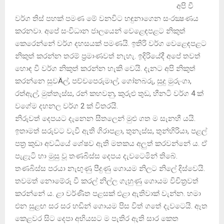
අපි වී
වර්ග තිස්‌ පහක්‌ පමණ මේ වනවිට හඳුනාගෙන සංරක්‍ෂණය
කරනවා. අපේ සංවිධාන ජාලයෙන් වෙළෙඳපළට නිකුත්
කෙරෙන්නේ වර්ග දහසයක්‌ පමණයි. ඉතිරි වර්ග වෙළෙඳපළට
නිකුත් කරන්න තරම් ප්‍රමාණවත් නැහැ. ඉදිරියේදී අපේ තවත්
හොඳ වී වර්ග නිකුත් කරන්න හැකි වෙයි. දැනට අපි නිකුත්
කරන්නෙ සුවÄල්, පච්චපෙරුමාල්, ගෝනබරු, සුදු මුරුංගා,
රත්ඇල්, මුත්තැස්‌ස, රන් කහවනු, කුරුළු තුඩ, හීනටි වර්ග 4 ක්‌
වගේම දහනල වර්ග 2 ක්‌ විතරයි.
නිරුවත් දෙපයට දැනෙන සීතලෙන් මුළු ගත ම සැනහී යයි.
ඉතාමත් සරුවට වැවී ඇති ගිරාපළා, තුනැස්‌ස, තුන්හිරියා, පළල්
පත්‍ර කුඩා අවධියේ ශේෂව ඇති මතකය අලුත් කරවන්නේ ය. ඒ
පැළෑටි හා මුසු වූ තණබිස්‌ස දෙපය දැවටෙමින් තිබේ.
තණබිස්‌ස පරයා නැඟුණු පීදුණු ගොයම නිලට නිලේ දිස්‌වෙයි.
තවමත් නොමේරූ වී කරල් නිල්ල ගැහුණු ගොයම විචිත්‍රවත්
කරන්නේ ය. ළා වර්ණිත පළසක්‌ එළා ඇතිවාක්‌ වැන්න. හමා
එන සුළඟ සර සර හඬින් ගොයම පිස විත් ගතේ දැවටෙයි. ඈත
කෙළවර සිට දෙපා අභියසට ම පැතිර ඇති සාර කෙත