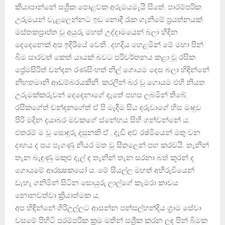
කියාපාන්නේ සශ්‍රීක පොළවක අරුමයමැයි සිතේ. පාරම්පරික
උරුමයන් වැළලෙන්නට ඉඩ නොදී රැක ගැනීමේ ප්‍රයත්නයක්‌
මස්‌තකප්‍රාප්ත වූ අයුරු මහත් උද්දාමයෙන් බලා හිඳින
දෙදෙනෙක්‌ අප ඉදිරියේ වෙති.. දහදිය හෙළමින් මේ මහා පින්
බිම සාරවත් කෙත් යායක්‌ බවට පරිවර්තනය කළා වූ රසික
ප්‍රේමසිරිත් චන්දන රණසිංහත් නිල් ගොයම දෙස බලා හිඳින්නේ
නිහතමානි ආඩම්බරයකිනි. කරලින් බර වූ ගොයම එහි නියත
උරුමක්‌කරුවන් දෙදෙනාගේ දැතේ පහස ලබමින් තිබේ.
රසිකගේත් චන්දනගේත් ඒ පි මැදීම සිය දරුවාගේ හිස මෘදුව
පිරි මදින දයාබර මවකගේ ස්‌නේහය සිහි ගන්වන්නේ ය.
එතරම් ම වූ සොඳුරු දසුනකි ඒ . දැඩි අව් රෂ්මියෙන් මතු වන
දාහය ද පය පෑගණු නියර මත වු සීතලෙන් පහ කරවයි. තැනින්
තැන බැඳුණු මකුළු දැල් ද තැනින් තැන සරනා බත් කූරන් ද
ගොයමේ ආරක්‍ෂකයෝ ය. මේ සියල්ල මහත් අභිරුචියෙන්
ඩැහැ ගනිමින් සිටින සොයුරු ලාල්ගේ කැමරා කාචය
නොනවත්වා ක්‍රියාත්මක ය.
අප හිඳින්නේ ගිරිඋල්ලට ආසන්න පන්සල්හන්දිය ග්‍රාම සේවා
වසමේ පිහිටි පරම්පරික ක්‍රම මතින් සශ්‍රීක කරන ලද පින් බිමක