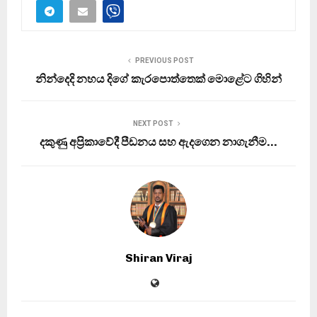
PREVIOUS POST
නින්දෙදි නහය දිගේ කැරපොත්තෙක් මොළේට ගිහින්
NEXT POST
දකුණු අප්‍රිකාවේදී පීඩනය සහ ඇදගෙන නාගැනීම…
Shiran Viraj