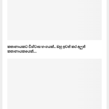
කතානායකට විශ්වාස භංගයක්.. ඔහු ඉවත් කර අලුත්
කතානායකයෙක්…