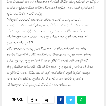
වස විසෙන් තොර නිෂ්පාදන දිරිමත් කිරීම වෙනුවෙන් ආණ්‌ඩුව
ගන්නා ක්‍රියාමාර්ග සම්බන්ධයෙන් කුමන අදහසක්‌ දරන්නේ
දැයි අපි විමසා සිටියෙමු.
“ග්ලයිෙµdසෙට්‌ තහනම් කිරීම ඉතාම හොඳ වැඩක්‌.
ජාත්‍යන්තරය මේ පිළිබඳ බලා සිටියා. ජාත්‍යන්තරයට අපේ
නිෂ්පාදන යවද්දී ඒ අය අහන ප්‍රශ්නය තමයි කාබනික
නිෂ්පාදන සඳහා රටේ තව ඉඩ තියෙනවද කියන එක. ඒ
ප්‍රශ්නය නිවැරැදියි.
අපි එතරම්ම පොළවට විස කවලා තියෙන්නේ. එවන්a
තත්ත්වයකදීත් අපිට කාබනික නිෂ්පාදන සඳහා ජාත්‍යන්තර
වෙළෙඳපළ තුළ නමක්‌ දිනා ගැනීමට හැකි වීම සතුටක්‌.”
බහු ජාතික සමාගම් විසින් වනසන ලද අපේ උරුමයන් රැක
ගැනීමට හැකි වීර්යයෙන් යුත් ශක්‌තිමත් දැත් ඔවුන් සතුය.
ජාතික වගකීමක උත්තරීතර භාවය කෙතරම් ද යන්න
රසිකලාත් චන්දනලාත් රටට කියාපාන්නාහ.
SHARE
0
0