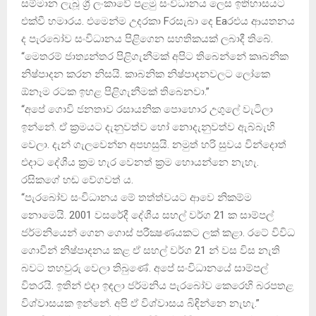
සම්මාන ලැබූ ශ්‍රී ලංකාවේ පළමු සංවිධානය ලෙස ඉතිහාසයට
එක්‌වී හමාරය. එමෙන්ම උදරකා Fරසැබා දෙ Eaරඑය ආයතනය
ද පැරබෝව සංවිධානය පිළිගෙන සහතිකයක්‌ ලබාදී තිබේ.
“මෙතරම් ජාත්‍යන්තර පිළිගැනීමක්‌ අපිට තිබෙන්නේ කෘබනික
නිෂ්පාදන කරන නිසයි. කාබනික නිෂ්පාදනවලට ලෝකෙ
ඕනෑම රටක ඉහළ පිළිගැනීමක්‌ තිබෙනවා.”
“අපේ ගොවි ජනතාව රසායනික පොහොර උගුලේ වැටිලා
ඉන්නේ. ඒ ක්‍රමයට දැනුවත්ව හෝ නොදැනුවත්ව ඇබ්බැහි
වෙලා. දැන් ගැලවෙන්න අපහසුයි. නමුත් හරි සුවය වින්දොත්
එදාට දේශීය ක්‍රම හැර වෙනත් ක්‍රම හොයන්නෙ නැහැ.
රසිකගේ හඬ වේගවත් ය.
“පැරබෝව සංවිධානය මේ තත්ත්වයට ආවෙ නිකම්ම
නොමෙයි. 2001 වසරේදී දේශීය සහල් වර්ග 21 ක සාම්පල්
ජර්මනියෙන් ගෙන ගොස්‌ පරීක්‍ෂණයකට ලක්‌ කළා. රටේ විවිධ
ගොවීන් නිෂ්පාදනය කළ ඒ සහල් වර්ග 21 න් වස විස නැති
බවට තහවුරු වෙලා තිබුණේ. අපේ සංවිධානයේ සාම්පල්
විතරයි. ඉතින් එදා ඉඳලා ජර්මනිය පැරබෝව කෙරෙහි බරපතළ
විශ්වාසයක ඉන්නේ. අපි ඒ විශ්වාසය බිඳින්නෙ නැහැ.”