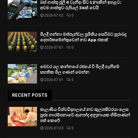
බස් ගාස්තු ජූලි 6 වැනිදා සිට 12%කින් ඉහළට:
අවම ගාස්තුව රුපියල් 34ක් වෙයි
2026-07-02
0
මිලදී ගන්නා මත්පැන්වල ප්‍රමිතිය සෙවීමට සුරාබදු
දෙපාර්තමේන්තුවෙන් නව App එකක්
2026-07-01
0
මෙවර යල කන්නයේ රජයේ වී මිලදී ගැනීමේ
සහතික මිල ගණන් මෙන්න
2026-07-01
0
RECENT POSTS
කැලණිය විශ්වවිද්‍යාලයේ නව කුලපතිවරයා ලෙස
පූජ්‍ය නාරම්පනාවේ ආනන්ද අනුනායක හිමිපාණන්
පත් කෙරේ
2026-07-03
0