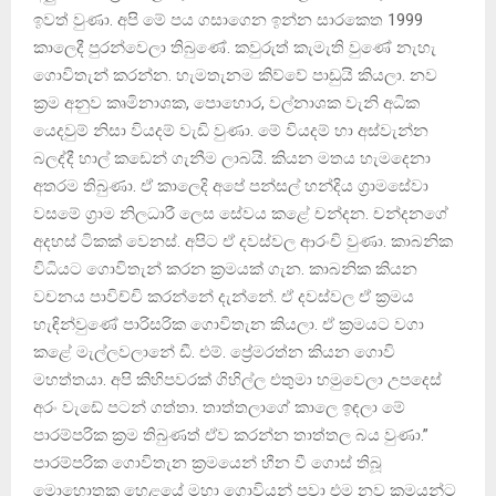
ඉවත් වුණා. අපි මේ පය ගසාගෙන ඉන්න සාරකෙත 1999
කාලෙදී පුරන්වෙලා තිබුණේ. කවුරුත් කැමැති වුණේ නැහැ
ගොවිතැන් කරන්න. හැමතැනම කිව්වේ පාඩුයි කියලා. නව
ක්‍රම අනුව කෘමිනාශක, පොහොර, වල්නාශක වැනි අධික
යෙදවුම් නිසා වියදම් වැඩි වුණා. මේ වියදම් හා අස්‌වැන්න
බලද්දී හාල් කඩෙන් ගැනීම ලාබයි. කියන මතය හැමදෙනා
අතරම තිබුණා. ඒ කාලෙදි අපේ පන්සල් හන්දිය ග්‍රාමසේවා
වසමේ ග්‍රාම නිලධාරී ලෙස සේවය කළේ චන්දන. චන්දනගේ
අදහස්‌ ටිකක්‌ වෙනස්‌. අපිට ඒ දවස්‌වල ආරංචි වුණා. කාබනික
විධියට ගොවිතැන් කරන ක්‍රමයක්‌ ගැන. කාබනික කියන
වචනය පාවිච්චි කරන්නේ දැන්නේ. ඒ දවස්‌වල ඒ ක්‍රමය
හැඳින්වුණේ පාරිසරික ගොවිතැන කියලා. ඒ ක්‍රමයට වගා
කළේ මැල්ලවලානේ ඩී. එම්. ප්‍රේමරත්න කියන ගොවි
මහත්තයා. අපි කිහිපවරක්‌ ගිහිල්ල එතුමා හමුවෙලා උපදෙස්‌
අරං වැඩේ පටන් ගත්තා. තාත්තලාගේ කාලෙ ඉඳලා මේ
පාරම්පරික ක්‍රම තිබුණත් ඒව කරන්න තාත්තල බය වුණා.”
පාරම්පරික ගොවිතැන ක්‍රමයෙන් හීන වී ගොස්‌ තිබූ
මොහොතක හෙළයේ මහා ගොවියන් පවා එම නව ක්‍රමයන්ට