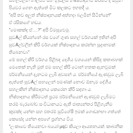
සහල්වලින් හාල්පිටි සහ නූඩ්ල්ස්‌ නිsෂ්පාදනය කිරීමට ද ඔවුන්
පියවර ගෙන ඇත්තේ මීට කලකට ඉහතදී ය.
“අපි තව අලුත් නිෂ්පාදනයක්‌ අත්හදා බලමින් සිටින්නේ”
ඒ රසිකගේ හඬය.
“මොකක්‌ද ඒ……?” අපි විමසුවෙමු.
සුවÄල් කියන්නේ රස වගේ ගුණ සහල් වර්ගයක්‌ ඉතින් අපි
සුවÄල්වලින් කිරි වර්ගයක්‌ නිෂ්පාදනය කරන්න සූදානමක්‌
තිබෙනවා.”
මේ සහල් කිරි වර්ගය පිළිබඳ දෙශීය වශයෙන් කිසිදු කතාබහක්‌
මෙතෙක්‌ නැති මුත් එම සහල් කිරි ටොන් හතක ඇනවුමක්‌
ජර්මනියෙන් දැනටම ලැබී අවසන් ය. ජර්මනියේ ඇණවුම ලැබී
ඇත්තේ සුවÄල් සහලෙන් පමණක්‌ නොව ඕනෑම දේශීය
සහලකින් නිෂ්පාදනය කෙරෙන කිරි සඳහා ය.
නිෂ්පාදනය කිරීමටත් ප්‍රථම ජර්මනියෙන් ඇණවුම් ලැබීමට
තරම් බැරබෝව සංවිධානයට ඇති ජාත්‍යන්තර පිළිගැනීම
කුමක්‌ද යන්න සහ එතරම් සුවිශේෂී ඉමක්‌ ගොඩනඟා ගත්තේ
කෙසේද යන්න අපගේ ප්‍රශ්නය විය.
“ලංකාවෙ තියෙනවා බයෝ µqඩ් කියලා ආයතනයක්‌. කාබනික