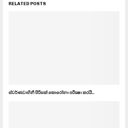
RELATED POSTS
ස්වර්ණවාහිනී පිරිසක් කොරෝනා පරීක්‍ෂා කරයි..