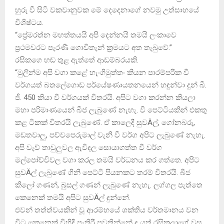
හුරු වී සිටි වකවානුවක මේ දෙදෙනාගේ නවමු උත්සාහයේ
විශිෂ්ටය.
“ප්‍රේමරත්න මහත්තයයි අපි දෙන්නයි තමයි ලංකාවෙ
ප්‍රථමවරට පැරණි ගොවිතැන් ක්‍රමයට අත තැබුවේ.”
රසිකගෙ හඬ තුළ ඇත්තේ ආඩම්බරයකි.
“මුලින්ම අපි වගා කළේ හැංගිමුත්තං කියන පාරම්පරික වී
වර්ගයත් බතලේගොඩ පර්යේෂණායතනයෙන් හඳුන්වා දුන් බී.
ජී. 450 කියා වී වර්ගයක්‌ විතරයි. අපිට වගා කරන්න කියලා
මහා පරිමාණයෙන් බීජ ලැබුණේ නැහැ. වී පෙට්‌ටියකින් එකතු
කළ ටිකක්‌ විතරයි ලැබුණේ. ඒ කාලෙදී සුවÄල්, ගෝනබරු,
මඩතවාලු, පච්චපෙරුමාල් වැනි වී වර්ග අපිට ලැබුණේ නැහැ.
අපි වැව් තාවුලුවල ඇවිදල සොයාගත්ත වී වර්ග
මල්පෝච්චිවල වගා කරල තමයි වර්ධනය කර ගත්තෙ. අපිට
සුවÄල් ලැබුණේ ගිනි පෙට්‌ටි පියනකට තරම් විතරයි. බීජ
කිලෝ ගණන්, බුසල් ගණන් ලැබුණේ නැහැ. ලග්ගල පැත්තෙ
කෙනෙක්‌ තමයි අපිට සුවÄල් දුන්නේ.
එවන් තත්ත්වයකින් වූ ආරම්භයේ ශක්‌තිය වර්තමානය වන
විට කෙනෙක්‌ විහිදී පැතිරී පවතින්නේ ද යත් රසිකලාගේ වස