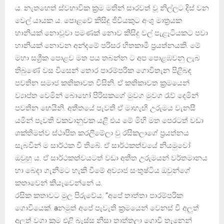
ය. නැතහෙත් ස්‌වභාවික ක්‍රම මතින් සාරවත් වූ නිල්ලට දිස්‌ වන
වෙල් යායක ය. පොළවේ කිසිදු ජීවියකුට අංශු මාත්‍රයක
හානියක්‌ නොවූවා පමණක්‌ නොව කිසිදු වල් පැළෑටියකට පවා
හානියක්‌ නොවන අන්දමේ පරිසර හිතකාමී ප්‍රයත්නයකි. මේ
මහා සශ්‍රීක පොළව මත පය තබන්න ට අප පොළඹවනු ලැබ
තිබුණේ වස විසෙන් තොර පාරම්පරික ගොවිතැන පිළිබඳ
පවතින සමාජ කතිකාවත විසිනි. ඒ කතිකාවත ක්‍රමයෙන්
ව්‍යාප්ත වෙමින් බොහෝ පිරිසකගේ මුවග මුවග රැව් දෙමින්
පවතින හෙයිනි. අතීතයේ පැවති ඒ මාහැඟි උරුමය වැනසී
යමින් පැවති වකවානුවක යළි එය මේ මිහි මත පෙරටත් වඩා
ශක්‌තිමත්ව ස්‌ථාපිත කරලීමේලා වු රසිකලාගේ ප්‍රයත්නය
සැබවින් ම සාර්ථක වී තිබේ. ඒ සාර්ථකත්වයේ නියමුවෝ
ඔවුහු ය. ඒ සාර්ථකත්වයටත් වඩා අතීත උරුමයන් වර්තමානය
හා බෙදා ගැනීමට හැකි වීමේ අව්‍යාජ සංතුෂ්ටිය ඔවුන්ගේ
කතාවෙන් කියෑවෙන්නේ ය.
රසික කතාවට මුල පිරුවේය. “අපේ තාත්තා පාරම්පරික
ගොවියෙක්‌. aනමුත් අපේ පැවැති ක්‍රමයෙන් වෙනස්‌ වී අලුත්
අලුත් වගා ක්‍රම එළි බැස්‌ස නිසා තාත්තලා ගොවි තැනෙන්