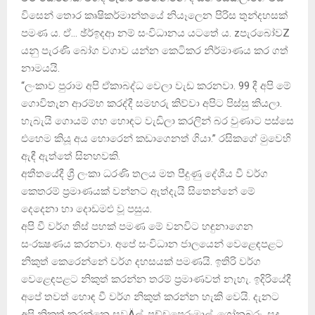
විසෙන් තොර කෘෂිකර්මාන්තයේ නියෑලෙන පිරිස තුන්දහසක්‌
පමණ ය. ඒ… ඡ්ර්ඉදආ නම් සංවිධානය යටතේ ය. zපැරබෝවZ
යනු පැරණි බෝග වගාව යන්න කෙටිකර නිර්මාණය කර ගත්
නාමයයි.
“ලංකාව පුරාම අපි ඒකාබද්ධ වෙලා වැඩ කරනවා. 99 දී අපි මේ
ගොවිතැන ආරම්භ කරද්දී සමහරු කිව්වා අපිට පිස්‌සු කියලා.
හැබැයි ගොයම් ගහ හොඳට වැඩිලා කරලින් බර වුණාට පස්‌සෙ
එහෙම කියූ අය හොරෙන් කඩාගෙනත් ගියා.” රසිකගේ මුවෙහි
ඇඳී ඇත්තේ සිනහවකි.
අතීතයේදී ශ්‍රී ලංකා ධරණි තලය මත පීදුණු දේශීය වී වර්ග
කෙතරම් ප්‍රමාණයක්‌ වන්නට ඇත්දැයි සිතෙන්නේ මේ
දෙදෙනා හා දොඩමළු වූ පසුය.
අපි වී වර්ග තිස්‌ පහක්‌ පමණ මේ වනවිට හඳුනාගෙන
සංරක්‍ෂණය කරනවා. අපේ සංවිධාන ජාලයෙන් වෙළෙඳපළට
නිකුත් කෙරෙන්නේ වර්ග දහසයක්‌ පමණයි. ඉතිරි වර්ග
වෙළෙඳපළට නිකුත් කරන්න තරම් ප්‍රමාණවත් නැහැ. ඉදිරියේදී
අපේ තවත් හොඳ වී වර්ග නිකුත් කරන්න හැකි වෙයි. දැනට
අපි නිකුත් කරන්නෙ සුවÄල්, පච්චපෙරුමාල්, ගෝනබරු, සුදු