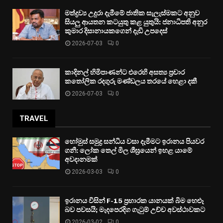
මත්ද්‍රව්‍ය උදුරා දැමීමේ ජාතික සැලැස්මකට අනුව
සියලු ආයතන කටයුතු කළ යුතුයි: ජනාධිපති අනුර
කුමාර දිසානායකගෙන් දැඩි උපදෙස්
2026-07-03
0
කාදිනල් හිමිපාණන්ට එරෙහි අසත්‍ය ප්‍රචාර
කතෝලික රදගුරු මණ්ඩලය තරයේ හෙළා දකී
2026-07-03
0
TRAVEL
හෝමුස් සමුද්‍ර සන්ධිය වසා දැමීමට ඉරානය පියවර
ගනී: ලෝක තෙල් මිල ශීඝ්‍රයෙන් ඉහළ යාමේ
අවදානමක්
2026-03-03
0
ඉරානය විසින් F-15 ප්‍රහාරක යානයක් බිම හෙළූ
බව පවසයි; මැදපෙරදිග ගැටුම් උච්ච අවස්ථාවකට
2026-03-02
0